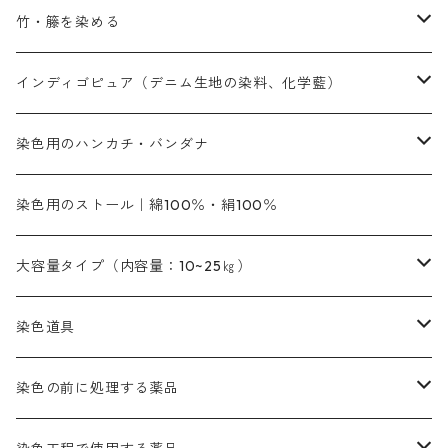
内容量：500g
本洋紅
増粘剤
黄色系
植物染料
竹・籐を染める
橙色系
青色系
橙色｜20g入りのみ公開
吸収促進剤
捺染に必要な材料
定番の色合い
代用朱黄色口
ファストエロ―10GN（鮮やかな黄色）
人気のおすすめ植物染料
黄色系
青色系
濃染処理剤｜ソルバックスPS－900
人気のおすすめ竹・藤を染める染料
インディゴピュア（デニム生地の染料、化学藍）
青色系
紫色系
紫色｜20g入りのみ公開
ソーピング剤
捺染糊
銀朱本朱赤口
ファストエロ―5GN（黄色）
インド茜・西洋茜の個別販売
エロ―M3G｜定番の色合い
NSBAブルー
オレンジ系
白色｜胡粉
媒染剤
塩基性染料（混色可能）
初心者向けお試しセット販売
染色用のハンカチ・バンダナ
紫色系
橙色系
緑色｜20g入りのみ公開
染料の定着向上剤
その他の薬剤（調整中）
銀朱本朱黄口
ファストエロ―R（赤みの黄色）
インド茜・西洋茜のセット商品
エロー ＭＧＲ｜明るい緑みの黄色
群青
オレンヂMG｜黄みの橙色
アルミ媒染剤
ビスマークブロンB｜赤茶色
緑色系
赤色系
黒色｜在庫処分特価
ソーダ灰｜アルカリ性のPH調整剤
オリジナル染料｜スス竹色｜ミキセットファストブロンGR
インディゴピュア
45cm×45cm（ハンカチ）｜端の始末も綿糸｜タグなし
染色用のストール｜綿100％・絹100％
緑色系
茶色｜20g入りのみ公開
本黄土（取り寄せ）
すおう｜赤色系
ゴールド エロー ＭＧ｜緑みの黄色
ミロリーブルー
オレンヂMGD（定番の色合い）
鉄媒染剤
塩基性エロ―｜液体タイプ
茶色系
レットMFB｜赤色（定番の色合い）
青色系
緑色｜在庫処分特価
藍染
アルカリ剤
54cm×54cm（バンダナ）｜端の始末も綿糸｜タグなし
大容量タイプ（内容量：10~25㎏）
茶色系
灰色｜20g入りのみ公開
かりやす｜黄色系
ゴールド エロー ＭＦＲ｜赤みの黄色
オレンヂMGR（赤みの橙色）
スズ媒染剤
塩基性レット｜赤色
灰色系
レットMG｜黄みの朱色
ネビーブルーMB（定番の色合い）
ぶどう糖
灰色系
紫色系
茶色｜在庫処分特価
染色用途のハンカチ・バンダナ
ハイドロサルファイトコンク
芒硝｜綿の染色時の吸収促進剤
染色道具
黒色
きはだ｜黄色系
ゴールド エロー ＭＧＲ｜山吹色
クロム媒染剤
メチレンブルー｜青色
黒色系
レットMGD｜朱色（定番の色合い）
ブルーMB（定番の色合い）
ハイドロサルファイトコンク
黒色系
バイオレットMFB
45cm×45cm（ハンカチ）｜端の始末も綿糸｜タグなし
緑色系
酸性剤
ソーダ灰｜アルカリ性のPH調整剤
刷毛
染色の前に処理する薬品
カッチ｜茶系
銅媒染液
塩基性ブラック｜黒色
染料一覧ー20g入り
ブリリアントレットMFBR｜青みの朱色
ブルーMR｜赤みの青色
PH調整剤は、直接店舗へ問い合わせください
20g
54cm×54cm（バンダナ）｜端の始末も綿糸｜タグなし
ダークグリンMG（定番の色合い）
摺込み刷毛（スリコミハケ）ー夏毛（硬いタイプ）