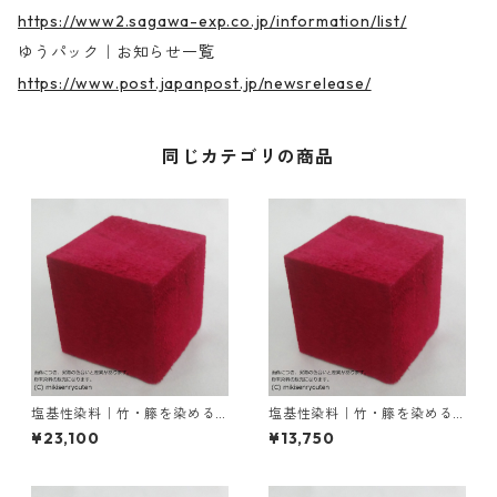
https://www2.sagawa-exp.co.jp/information/list/
ゆうパック｜お知らせ一覧
https://www.post.japanpost.jp/newsrelease/
同じカテゴリの商品
塩基性染料｜竹・籐を染める
塩基性染料｜竹・籐を染める
｜1kg｜塩基性レット（赤色
｜500g｜塩基性レット（赤色
¥23,100
¥13,750
系）
系）