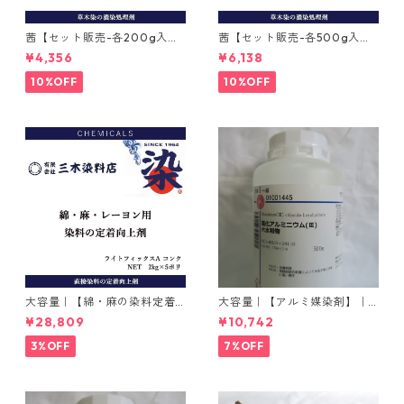
茜【セット販売-各200g入
茜【セット販売-各500g入
り】｜インド茜と西洋茜
り】｜インド茜と西洋茜
¥4,356
¥6,138
10%OFF
10%OFF
大容量｜【綿・麻の染料定着
大容量｜【アルミ媒染剤】｜5
向上剤】｜2kg×5本｜ライト
00g−3本入り｜塩化アルミニ
¥28,809
¥10,742
フィックスAコンク
ウム
3%OFF
7%OFF