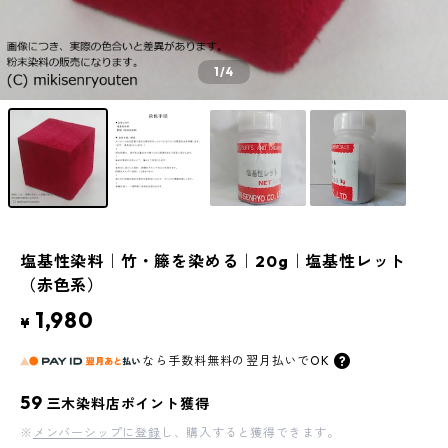
1
/4
塩基性染料｜竹・籐を染める｜20g｜塩基性レット
（赤色系）
1,980
¥
なら
手数料無料の
翌月払いでOK
59
三木染料店ポイント獲得
※
メンバーシップに登録
し、購入すると獲得できます。