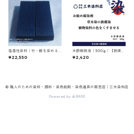
塩基性染料｜竹・籐を染める
木酢酸鉄液｜500g｜【鉄媒染
｜1kg｜塩基性ブラック（黒色
剤】
¥22,550
¥2,420
系）
© 職人のための染料・顔料・染色助剤・染色道具の販売店｜三木染料店
Powered by