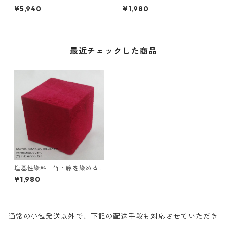
｜50g｜ローダミンＢ（赤紫
｜20g｜M.Bビスマークブロン
¥5,940
¥1,980
色）
Ｂ（茶色）
最近チェックした商品
塩基性染料｜竹・籐を染める
｜20g｜塩基性レット（赤色
¥1,980
系）
通常の小包発送以外で、下記の配送手段も対応させていただき