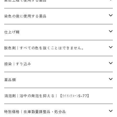
茶色系
硫酸第一鉄｜鉄媒染剤
ローケツ筆
精練剤｜汚れ落とし剤｜針状マルセル石鹸
染色工程で使用する薬品
霧島産・晩秋茶｜黄金色（赤みの黄色）｜準備中
メチルバイオレットピュアスペシャル｜紫色
染料一覧ー50g入り
レットM3B｜深みの赤色
ブルーMG｜空色
50g
グリーンMB｜緑色
摺込み刷毛（スリコミハケ）ー冬毛（柔らかいタイプ）
ダークブロンMFB｜こげ茶色
ローケツ用筆｜1本～販売
黒色系
洋型紙（9番手｜中薄口、10番手｜中厚口）
糊落とし剤｜ソルベンCA
染料の吸収促進剤
染色の後に使用する薬品
霧島産・晩秋茶｜媒染剤セット｜準備中
ローダミンB｜赤紫色｜マゼンダ色
染料一覧ー100g入り
ルビンMB｜赤紫色
スカイブルーMB｜緑みの空色
100g
グリーンMY｜黄緑色
摺込み刷毛（スリコミハケ）ーまとめ買い（値引き）
ブロンHNR｜こげ茶色
ローケツ用筆ー10%off｜20本セットお取り寄せ品
ブラックMK（赤みの黒色）
有償サンプル品｜約20cm×27cm
酢酸｜絹・羊毛・ナイロンに使用する
白色系（定番の色合い）
張木｜入荷待ち
濃染処理剤｜ソルバックスPS－900
染料のムラ染め抑制剤（均染剤）
ソーピング剤｜未定着の染料を除去すること
仕上げ糊
染料一覧ー500g入り
ピンクMB｜ピンク色
スカイブルーHNR｜緑みの空色
500g
引染刷毛（ヒキゾメハケ）
ブロンB｜赤茶色
ローケツ用筆ー10％off｜2、6、10、12号、各1本
ブラックMG（青みの黒色）
洋型紙9番手｜中薄口｜約54cm×110cm
芒硝｜綿・麻の染色に使用する。
ネオホワイトR
アゾリン200％｜綿・麻・絹・羊毛・ナイロンの染色
ネオポールB－300｜反応染料のソーピング剤
伸子
染料の浸透剤
仕上げ剤｜柔軟・平滑剤
カルボキシメチルセルロース（CMC）
脱色剤｜すべての色を抜くことはできません。
染料一覧ー1kg入り
ローズMB｜鮮やかなピンク色）
スカイブルーMG｜緑みの空色
1kg
差し刷毛（1～4分、1本から販売可能）
ブロンHN２R｜赤茶色
洋型紙10番手｜中厚口｜約54cm×110cm
レオニールEHC｜反応染料用
ソルバライトS-70｜各種繊維の浸し染めに使用可能
型洗いブラシ
染料の定着向上剤
白場汚染防止剤
海藻系
脱色剤
捺染｜すり込み
ターキスブルーHNG｜緑みの空色
差し刷毛（5分～1寸、10本から取り寄せ）
ライトフィックスAコンク｜綿・麻もしくは直接染料で染めた素材
全体脱色｜ハイドロサルファイトコンク
アルカリ剤｜反応染料用
たんぱく質系
脱色助剤｜浸透・複色抑制剤
染料溶解剤｜染料の均一な浸透・吸着を補助する
薬品類
片羽刷毛
シルクフィックス３A｜絹の染料定着向上剤
部分脱色｜デグロリンSコンク
ソーダ灰
メイプロガムNP｜にじみ防止剤
染料溶解剤
化学糊（PVA）
捺染糊
ア行
消泡剤｜浴中の発泡を抑える｜【ﾗｲﾄｼﾘｺｰﾝS-77】
ネオフィックスFC200％｜反応染料で染めた素材
アミラヂンD｜浸透・複色抑制剤
セレナゾールPDN｜各種染料の染料溶解剤
メイプロガムNP（綿・麻・絹用｜直接・酸性・含金染料用）
防腐剤｜アルカリ性
白場汚染防止剤｜ソーピング剤｜水洗する際の再汚染防止剤
カ行
特別価格｜在庫数量調整品・処分品