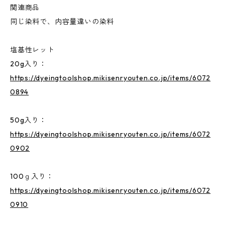
関連商品
同じ染料で、内容量違いの染料
塩基性レット
20g入り：
https://dyeingtoolshop.mikisenryouten.co.jp/items/6072
0894
50g入り：
https://dyeingtoolshop.mikisenryouten.co.jp/items/6072
0902
100ｇ入り：
https://dyeingtoolshop.mikisenryouten.co.jp/items/6072
0910