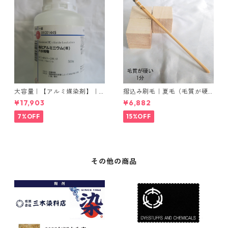
大容量｜【アルミ媒染剤】｜5
摺込み刷毛｜夏毛（毛質が硬
00g−5本入り｜塩化アルミニ
い）1分｜16本入り＊1セット
¥17,903
¥6,882
ウム
7%OFF
15%OFF
その他の商品