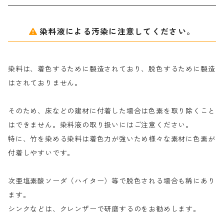
アルギン酸ナトリウム（反応染料専用）
薬品｜編集中
サ行
クローバーリッパ―
染料液による汚染に注意してください。
尿素｜反応染料の捺染時の湿潤剤・溶解剤
捺染糊の防腐剤|｜アルカリ性｜【プロテクトールN】
タ行
ダルマ画鋲
染料は、着色するために製造されており、脱色するために製造
｜反応染料の還元防止剤リキッドタイプ
ナ行
粉末顔料
はされておりません。
そのため、床などの建材に付着した場合は色素を取り除くこと
ハ行
綿・麻を染める染料
はできません。染料液の取り扱いにはご注意ください。
特に、竹を染める染料は着色力が強いため様々な素材に色素が
マ行
絹・羊毛を染める染料
付着しやすいです。
ヤ行
次亜塩素酸ソーダ（ハイター）等で脱色される場合も稀にあり
ます。
ラ行
シンクなどは、クレンザーで研磨するのをお勧めします。