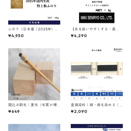
ふのり（日本産｜2025年）｜
【糸を扱いやすくする・柔
糊剤｜100g
軟・平滑剤】｜2kg｜ライトシ
¥4,950
¥4,290
リコーンM807S
摺込み刷毛｜夏毛（毛質が硬
直接染料｜綿・麻を染める｜2
い）2.5分
0g｜ダイレクトファストブラ
¥649
¥2,090
ックRC（赤みの黒色）