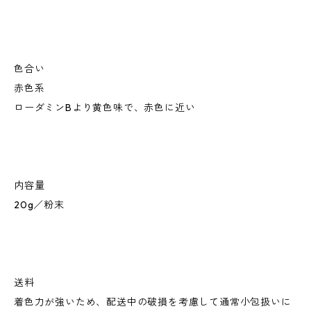
色合い
赤色系
ローダミンBより黄色味で、赤色に近い
内容量
20g／粉末
送料
着色力が強いため、配送中の破損を考慮して通常小包扱いに