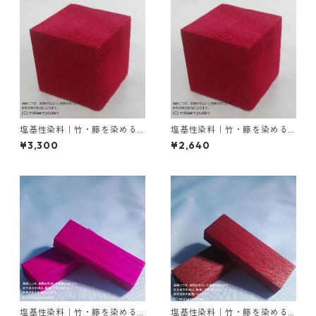
塩基性染料｜竹・籐を染める
塩基性染料｜竹・籐を染める
｜100g｜塩基性レット（赤色
｜50g｜塩基性レット（赤色
¥3,300
¥2,640
系）
系）
塩基性染料｜竹・籐を染める
塩基性染料｜竹・籐を染める