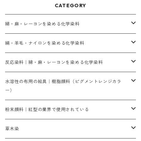
CATEGORY
綿・麻・レーヨンを染める化学染料
直接染料－染色手順が簡単
絹・羊毛・ナイロンを染める化学染料
人気のおすすめ直接染料
お買い得品
反応染料｜綿・麻・レーヨンを染める化学染料
染色に必要な薬品類
染料一覧
お勧めの3原色（赤・青・黄色）
水溶性の布用の絵具｜樹脂顔料（ピグメントレンジカラ
ー）
補助薬品
人気のおすすめ染料
お勧め｜スミフィックス～
染色に必要な薬品類
3原色以外の色目
ネオカラー（色）
粉末顔料｜紅型の業界で使用されている
赤色系
赤色系
レマゾール
赤色
補助薬品
染色に必要な薬品
内容量：100g
バィンダー（定着剤）
赤色系
草木染
黄色系
黄色系
青色
アルカリ剤
補助薬品