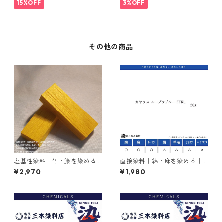
15%OFF
3%OFF
その他の商品
塩基性染料｜竹・籐を染める
直接染料｜綿・麻を染める｜2
｜100g｜塩基性エロー（液体
0g｜カヤラス スープラブルー
¥2,970
¥1,980
タイプ、黄色）
FFRL（青色）