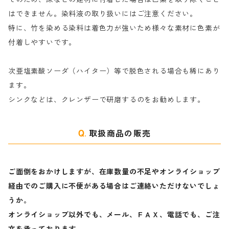
ハ行
綿・麻を染める染料
はできません。染料液の取り扱いにはご注意ください。
特に、竹を染める染料は着色力が強いため様々な素材に色素が
マ行
絹・羊毛を染める染料
付着しやすいです。
ヤ行
次亜塩素酸ソーダ（ハイター）等で脱色される場合も稀にあり
ます。
ラ行
シンクなどは、クレンザーで研磨するのをお勧めします。
取扱商品の販売
ご面倒をおかけしますが、在庫数量の不足やオンライショップ
経由でのご購入に不便がある場合はご連絡いただけないでしょ
うか。
オンライショップ以外でも、メール、ＦＡＸ、電話でも、ご注