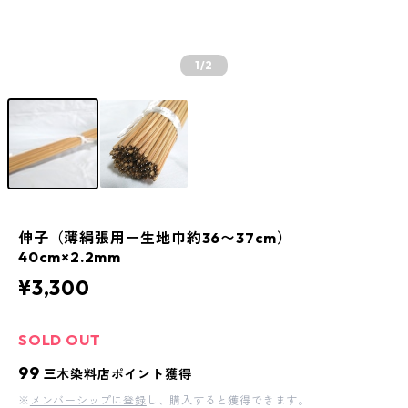
1
/2
伸子（薄絹張用ー生地巾約36〜37cm）
40cm×2.2mm
¥3,300
SOLD OUT
99
三木染料店ポイント獲得
※
メンバーシップに登録
し、購入すると獲得できます。