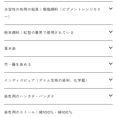
染色に必要な薬品類
染料一覧
お勧めの3原色（赤・青・黄色）
水溶性の布用の絵具｜樹脂顔料（ピグメントレンジカラ
ー）
補助薬品
人気のおすすめ染料
お勧め｜スミフィックス～
染色に必要な薬品類
3原色以外の色目
ネオカラー（色）
粉末顔料｜紅型の業界で使用されている
赤色系
赤色系
レマゾール
赤色
補助薬品
染色に必要な薬品
内容量：100g
バィンダー（定着剤）
赤色系
草木染
黄色系
黄色系
青色
アルカリ剤
補助薬品
内容量：500g
本洋紅
増粘剤
黄色系
植物染料
竹・籐を染める
橙色系
青色系
橙色｜20g入りのみ公開
吸収促進剤
捺染に必要な材料
定番の色合い
代用朱黄色口
ファストエロ―10GN（鮮やかな黄色）
人気のおすすめ植物染料
黄色系
青色系
濃染処理剤｜ソルバックスPS－900
人気のおすすめ竹・藤を染める染料
インディゴピュア（デニム生地の染料、化学藍）
青色系
紫色系
紫色｜20g入りのみ公開
ソーピング剤
捺染糊
銀朱本朱赤口
ファストエロ―5GN（黄色）
インド茜・西洋茜の個別販売
エロ―M3G｜定番の色合い
NSBAブルー
オレンジ系
白色｜胡粉
媒染剤
塩基性染料（混色可能）
初心者向けお試しセット販売
染色用のハンカチ・バンダナ
紫色系
橙色系
緑色｜20g入りのみ公開
染料の定着向上剤
その他の薬剤（調整中）
銀朱本朱黄口
ファストエロ―R（赤みの黄色）
インド茜・西洋茜のセット商品
エロー ＭＧＲ｜明るい緑みの黄色
群青
オレンヂMG｜黄みの橙色
アルミ媒染剤
ビスマークブロンB｜赤茶色
緑色系
赤色系
黒色｜在庫処分特価
ソーダ灰｜アルカリ性のPH調整剤
オリジナル染料｜スス竹色｜ミキセットファストブロンGR
インディゴピュア
45cm×45cm（ハンカチ）｜端の始末も綿糸｜タグなし
染色用のストール｜綿100％・絹100％
緑色系
茶色｜20g入りのみ公開