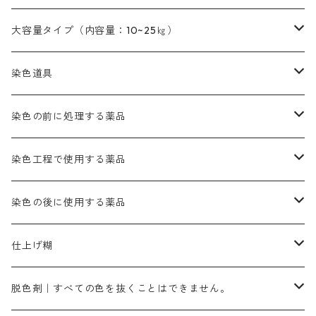
本黄土（取り寄せ）
すおう｜赤色系
ゴールド エロー ＭＧ｜緑みの黄色
ミロリーブルー
オレンヂMGD（定番の色合い）
鉄媒染剤
塩基性エロ―｜液体タイプ
茶色系
レットMFB｜赤色（定番の色合い）
青色系
緑色｜在庫処分特価
藍染
アルカリ剤
54cm×54cm（バンダナ）｜端の始末も綿糸｜タグなし
大容量タイプ（内容量：10~25㎏）
茶色系
灰色｜20g入りのみ公開
かりやす｜黄色系
ゴールド エロー ＭＦＲ｜赤みの黄色
オレンヂMGR（赤みの橙色）
スズ媒染剤
塩基性レット｜赤色
灰色系
レットMG｜黄みの朱色
ネビーブルーMB（定番の色合い）
ぶどう糖
灰色系
紫色系
茶色｜在庫処分特価
染色用途のハンカチ・バンダナ
ハイドロサルファイトコンク
芒硝｜綿の染色時の吸収促進剤
染色道具
黒色
きはだ｜黄色系
ゴールド エロー ＭＧＲ｜山吹色
クロム媒染剤
メチレンブルー｜青色
黒色系
レットMGD｜朱色（定番の色合い）
ブルーMB（定番の色合い）
ハイドロサルファイトコンク
黒色系
バイオレットMFB
45cm×45cm（ハンカチ）｜端の始末も綿糸｜タグなし
緑色系
酸性剤
ソーダ灰｜アルカリ性のPH調整剤
刷毛
染色の前に処理する薬品
カッチ｜茶系
銅媒染液
塩基性ブラック｜黒色
染料一覧ー20g入り
ブリリアントレットMFBR｜青みの朱色
ブルーMR｜赤みの青色
PH調整剤は、直接店舗へ問い合わせください
20g
54cm×54cm（バンダナ）｜端の始末も綿糸｜タグなし
ダークグリンMG（定番の色合い）
摺込み刷毛（スリコミハケ）ー夏毛（硬いタイプ）
茶色系
硫酸第一鉄｜鉄媒染剤
ローケツ筆
精練剤｜汚れ落とし剤｜針状マルセル石鹸
染色工程で使用する薬品
霧島産・晩秋茶｜黄金色（赤みの黄色）｜準備中
メチルバイオレットピュアスペシャル｜紫色
染料一覧ー50g入り
レットM3B｜深みの赤色
ブルーMG｜空色
50g
グリーンMB｜緑色
摺込み刷毛（スリコミハケ）ー冬毛（柔らかいタイプ）
ダークブロンMFB｜こげ茶色
ローケツ用筆｜1本～販売
黒色系
洋型紙（9番手｜中薄口、10番手｜中厚口）
糊落とし剤｜ソルベンCA
染料の吸収促進剤
染色の後に使用する薬品
霧島産・晩秋茶｜媒染剤セット｜準備中
ローダミンB｜赤紫色｜マゼンダ色
染料一覧ー100g入り
ルビンMB｜赤紫色
スカイブルーMB｜緑みの空色
100g
グリーンMY｜黄緑色
摺込み刷毛（スリコミハケ）ーまとめ買い（値引き）
ブロンHNR｜こげ茶色
ローケツ用筆ー10%off｜20本セットお取り寄せ品
ブラックMK（赤みの黒色）
有償サンプル品｜約20cm×27cm
酢酸｜絹・羊毛・ナイロンに使用する
白色系（定番の色合い）
張木｜入荷待ち
濃染処理剤｜ソルバックスPS－900
染料のムラ染め抑制剤（均染剤）
ソーピング剤｜未定着の染料を除去すること
仕上げ糊
染料一覧ー500g入り
ピンクMB｜ピンク色
スカイブルーHNR｜緑みの空色
500g
引染刷毛（ヒキゾメハケ）
ブロンB｜赤茶色
ローケツ用筆ー10％off｜2、6、10、12号、各1本
ブラックMG（青みの黒色）
洋型紙9番手｜中薄口｜約54cm×110cm
芒硝｜綿・麻の染色に使用する。
ネオホワイトR
アゾリン200％｜綿・麻・絹・羊毛・ナイロンの染色
ネオポールB－300｜反応染料のソーピング剤
伸子
染料の浸透剤
仕上げ剤｜柔軟・平滑剤
カルボキシメチルセルロース（CMC）
脱色剤｜すべての色を抜くことはできません。
染料一覧ー1kg入り
ローズMB｜鮮やかなピンク色）
スカイブルーMG｜緑みの空色
1kg