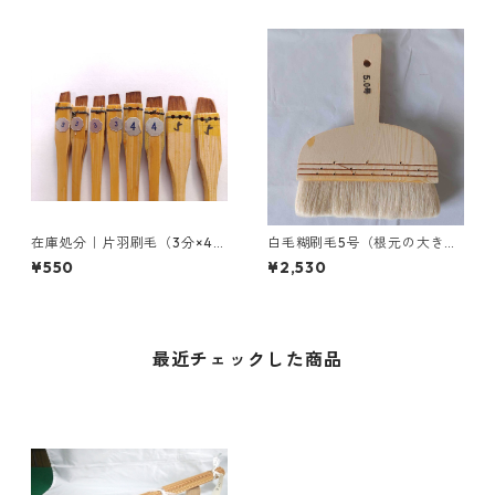
在庫処分｜片羽刷毛（3分×4
白毛糊刷毛5号（根元の大きさ
本、4分×2本、5分×1本）
が長さ14cm、巾1cm）
¥550
¥2,530
最近チェックした商品