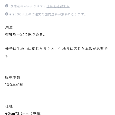
別途送料がかかります。
送料を確認する
¥12,100以上のご注文で国内送料が無料になります。
用途
布幅を一定に保つ道具。
伸子は生地巾に応じた長さと、生地長に応じた本数が必要で
す
販売本数
100本×1組
仕様
40cm?2.2mm（中細）