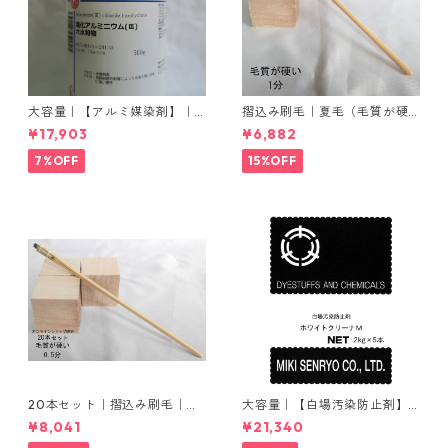
大容量｜【アルミ媒染剤】｜5
摺込み刷毛｜夏毛（毛質が硬
00g−5本入り｜塩化アルミニ
い）1分｜16本入り＊1セット
¥17,903
¥6,882
ウム
7%OFF
15%OFF
20本セット｜摺込み刷毛｜夏
大容量｜【白場汚染防止剤】
毛（毛質が硬い）0.5分
｜2kg×5本｜ホワイトクリー
¥8,041
¥21,340
ナＭ