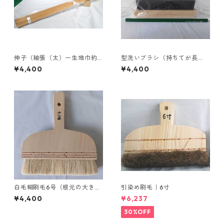
伸子（紬張（太）ー生地巾約3
型洗いブラシ（持ちてが長
6〜37cm）40cm×3.3mm
さ：17cm、巾：5.5cm）
¥4,400
¥4,400
白毛糊刷毛6号（根元の大きさ
引染め刷毛｜6寸
が長さ17cm、巾1cm）
¥4,400
¥6,237
30%OFF