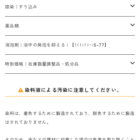
差し刷毛（1～4分、1本から販売可能）
ブロンHN２R｜赤茶色
洋型紙10番手｜中厚口｜約54cm×110cm
レオニールEHC｜反応染料用
ソルバライトS-70｜各種繊維の浸し染めに使用可能
型洗いブラシ
染料の定着向上剤
白場汚染防止剤
海藻系
脱色剤
捺染｜すり込み
ターキスブルーHNG｜緑みの空色
差し刷毛（5分～1寸、10本から取り寄せ）
ライトフィックスAコンク｜綿・麻もしくは直接染料で染めた素材
全体脱色｜ハイドロサルファイトコンク
アルカリ剤｜反応染料用
たんぱく質系
脱色助剤｜浸透・複色抑制剤
染料溶解剤｜染料の均一な浸透・吸着を補助する
薬品類
片羽刷毛
シルクフィックス３A｜絹の染料定着向上剤
部分脱色｜デグロリンSコンク
ソーダ灰
メイプロガムNP｜にじみ防止剤
染料溶解剤
化学糊（PVA）
捺染糊
ア行
消泡剤｜浴中の発泡を抑える｜【ﾗｲﾄｼﾘｺｰﾝS-77】
ネオフィックスFC200％｜反応染料で染めた素材
アミラヂンD｜浸透・複色抑制剤
セレナゾールPDN｜各種染料の染料溶解剤
メイプロガムNP（綿・麻・絹用｜直接・酸性・含金染料用）
防腐剤｜アルカリ性
白場汚染防止剤｜ソーピング剤｜水洗する際の再汚染防止剤
カ行
特別価格｜在庫数量調整品・処分品
アルギン酸ナトリウム（反応染料専用）
薬品｜編集中
サ行
クローバーリッパ―
染料液による汚染に注意してください。
尿素｜反応染料の捺染時の湿潤剤・溶解剤
捺染糊の防腐剤|｜アルカリ性｜【プロテクトールN】
タ行
ダルマ画鋲
染料は、着色するために製造されており、脱色するために製造
｜反応染料の還元防止剤リキッドタイプ
ナ行
粉末顔料
はされておりません。
そのため、床などの建材に付着した場合は色素を取り除くこと