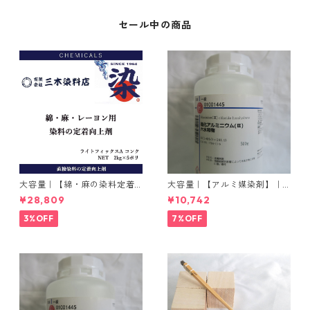
セール中の商品
大容量｜【綿・麻の染料定着
大容量｜【アルミ媒染剤】｜5
向上剤】｜2kg×5本｜ライト
00g−3本入り｜塩化アルミニ
¥28,809
¥10,742
フィックスAコンク
ウム
3%OFF
7%OFF