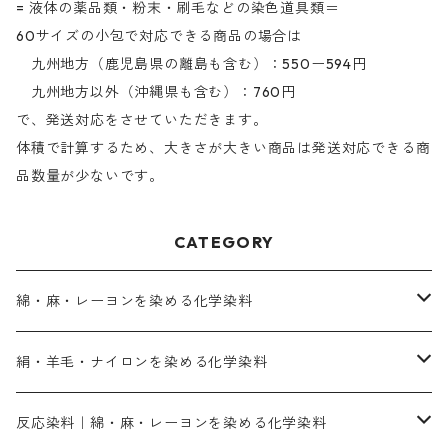
= 液体の薬品類・粉末・刷毛などの染色道具類＝
60サイズの小包で対応できる商品の場合は
九州地方（鹿児島県の離島も含む）：550ー594円
九州地方以外（沖縄県も含む）：760円
で、発送対応をさせていただきます。
体積で計算するため、大きさが大きい商品は発送対応できる商
品数量が少ないです。
CATEGORY
綿・麻・レーヨンを染める化学染料
直接染料－染色手順が簡単
絹・羊毛・ナイロンを染める化学染料
人気のおすすめ直接染料
お買い得品
反応染料｜綿・麻・レーヨンを染める化学染料