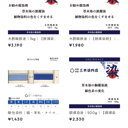
木酢酸鉄液｜1kg｜【鉄媒染
木酢酸鉄液｜【鉄媒染剤】｜1
剤】
00g
¥3,190
¥1,980
酸性染料｜絹・羊毛・ナイロ
銅媒染液｜500g｜【銅媒染
ンを染める｜20g｜アンスラ
剤】
¥1,430
¥2,530
センブルーFBR（鮮やかな青
色）