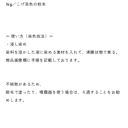
1kg／こげ茶色の粉末
＝ 使い方（染色技法）＝
・浸し染め
染料を溶かした液に染める素材を入れて、沸騰状態で煮る。
商品画像欄に手順を記載しております。
不純物があるため、
刷毛で塗ったり、噴霧器を使う場合は、ろ過することをお勧
めします。