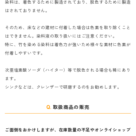
染料は、着色するために製造されており、脱色するために製造
｜反応染料の還元防止剤リキッドタイプ
ナ行
粉末顔料
はされておりません。
そのため、床などの建材に付着した場合は色素を取り除くこと
ハ行
綿・麻を染める染料
はできません。染料液の取り扱いにはご注意ください。
特に、竹を染める染料は着色力が強いため様々な素材に色素が
マ行
絹・羊毛を染める染料
付着しやすいです。
ヤ行
次亜塩素酸ソーダ（ハイター）等で脱色される場合も稀にあり
ます。
ラ行
シンクなどは、クレンザーで研磨するのをお勧めします。
取扱商品の販売
ご面倒をおかけしますが、在庫数量の不足やオンライショップ