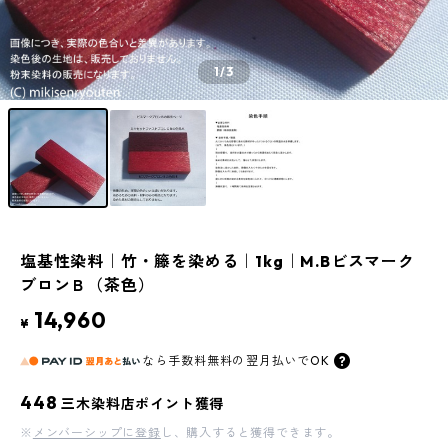
1
/3
塩基性染料｜竹・籐を染める｜1kg｜M.Bビスマーク
ブロンＢ（茶色）
14,960
¥
なら
手数料無料の
翌月払いでOK
448
三木染料店ポイント獲得
※
メンバーシップに登録
し、購入すると獲得できます。