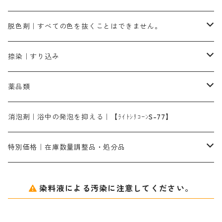
染料一覧ー500g入り
ピンクMB｜ピンク色
スカイブルーHNR｜緑みの空色
500g
引染刷毛（ヒキゾメハケ）
ブロンB｜赤茶色
ローケツ用筆ー10％off｜2、6、10、12号、各1本
ブラックMG（青みの黒色）
洋型紙9番手｜中薄口｜約54cm×110cm
芒硝｜綿・麻の染色に使用する。
ネオホワイトR
アゾリン200％｜綿・麻・絹・羊毛・ナイロンの染色
ネオポールB－300｜反応染料のソーピング剤
伸子
染料の浸透剤
仕上げ剤｜柔軟・平滑剤
カルボキシメチルセルロース（CMC）
脱色剤｜すべての色を抜くことはできません。
染料一覧ー1kg入り
ローズMB｜鮮やかなピンク色）
スカイブルーMG｜緑みの空色
1kg
差し刷毛（1～4分、1本から販売可能）
ブロンHN２R｜赤茶色
洋型紙10番手｜中厚口｜約54cm×110cm
レオニールEHC｜反応染料用
ソルバライトS-70｜各種繊維の浸し染めに使用可能
型洗いブラシ
染料の定着向上剤
白場汚染防止剤
海藻系
脱色剤
捺染｜すり込み
ターキスブルーHNG｜緑みの空色
差し刷毛（5分～1寸、10本から取り寄せ）
ライトフィックスAコンク｜綿・麻もしくは直接染料で染めた素材
全体脱色｜ハイドロサルファイトコンク
アルカリ剤｜反応染料用
たんぱく質系
脱色助剤｜浸透・複色抑制剤
染料溶解剤｜染料の均一な浸透・吸着を補助する
薬品類
片羽刷毛
シルクフィックス３A｜絹の染料定着向上剤
部分脱色｜デグロリンSコンク
ソーダ灰
メイプロガムNP｜にじみ防止剤
染料溶解剤
化学糊（PVA）
捺染糊
ア行
消泡剤｜浴中の発泡を抑える｜【ﾗｲﾄｼﾘｺｰﾝS-77】
ネオフィックスFC200％｜反応染料で染めた素材
アミラヂンD｜浸透・複色抑制剤
セレナゾールPDN｜各種染料の染料溶解剤
メイプロガムNP（綿・麻・絹用｜直接・酸性・含金染料用）
防腐剤｜アルカリ性
白場汚染防止剤｜ソーピング剤｜水洗する際の再汚染防止剤
カ行
特別価格｜在庫数量調整品・処分品
アルギン酸ナトリウム（反応染料専用）
薬品｜編集中
サ行
クローバーリッパ―
染料液による汚染に注意してください。
尿素｜反応染料の捺染時の湿潤剤・溶解剤
捺染糊の防腐剤|｜アルカリ性｜【プロテクトールN】
タ行
ダルマ画鋲