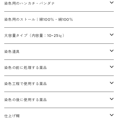
銀朱本朱赤口
ファストエロ―5GN（黄色）
インド茜・西洋茜の個別販売
エロ―M3G｜定番の色合い
NSBAブルー
オレンジ系
白色｜胡粉
媒染剤
塩基性染料（混色可能）
初心者向けお試しセット販売
染色用のハンカチ・バンダナ
紫色系
橙色系
緑色｜20g入りのみ公開
染料の定着向上剤
その他の薬剤（調整中）
銀朱本朱黄口
ファストエロ―R（赤みの黄色）
インド茜・西洋茜のセット商品
エロー ＭＧＲ｜明るい緑みの黄色
群青
オレンヂMG｜黄みの橙色
アルミ媒染剤
ビスマークブロンB｜赤茶色
緑色系
赤色系
黒色｜在庫処分特価
ソーダ灰｜アルカリ性のPH調整剤
オリジナル染料｜スス竹色｜ミキセットファストブロンGR
インディゴピュア
45cm×45cm（ハンカチ）｜端の始末も綿糸｜タグなし
染色用のストール｜綿100％・絹100％
緑色系
茶色｜20g入りのみ公開
本黄土（取り寄せ）
すおう｜赤色系
ゴールド エロー ＭＧ｜緑みの黄色
ミロリーブルー
オレンヂMGD（定番の色合い）
鉄媒染剤
塩基性エロ―｜液体タイプ
茶色系
レットMFB｜赤色（定番の色合い）
青色系
緑色｜在庫処分特価
藍染
アルカリ剤
54cm×54cm（バンダナ）｜端の始末も綿糸｜タグなし
大容量タイプ（内容量：10~25㎏）
茶色系
灰色｜20g入りのみ公開
かりやす｜黄色系
ゴールド エロー ＭＦＲ｜赤みの黄色
オレンヂMGR（赤みの橙色）
スズ媒染剤
塩基性レット｜赤色
灰色系
レットMG｜黄みの朱色
ネビーブルーMB（定番の色合い）
ぶどう糖
灰色系
紫色系
茶色｜在庫処分特価
染色用途のハンカチ・バンダナ
ハイドロサルファイトコンク
芒硝｜綿の染色時の吸収促進剤
染色道具
黒色
きはだ｜黄色系
ゴールド エロー ＭＧＲ｜山吹色
クロム媒染剤
メチレンブルー｜青色
黒色系
レットMGD｜朱色（定番の色合い）
ブルーMB（定番の色合い）
ハイドロサルファイトコンク
黒色系
バイオレットMFB
45cm×45cm（ハンカチ）｜端の始末も綿糸｜タグなし
緑色系
酸性剤
ソーダ灰｜アルカリ性のPH調整剤
刷毛
染色の前に処理する薬品
カッチ｜茶系
銅媒染液
塩基性ブラック｜黒色
染料一覧ー20g入り
ブリリアントレットMFBR｜青みの朱色
ブルーMR｜赤みの青色
PH調整剤は、直接店舗へ問い合わせください
20g
54cm×54cm（バンダナ）｜端の始末も綿糸｜タグなし
ダークグリンMG（定番の色合い）
摺込み刷毛（スリコミハケ）ー夏毛（硬いタイプ）
茶色系
硫酸第一鉄｜鉄媒染剤
ローケツ筆
精練剤｜汚れ落とし剤｜針状マルセル石鹸
染色工程で使用する薬品
霧島産・晩秋茶｜黄金色（赤みの黄色）｜準備中
メチルバイオレットピュアスペシャル｜紫色
染料一覧ー50g入り
レットM3B｜深みの赤色
ブルーMG｜空色
50g
グリーンMB｜緑色
摺込み刷毛（スリコミハケ）ー冬毛（柔らかいタイプ）
ダークブロンMFB｜こげ茶色
ローケツ用筆｜1本～販売
黒色系
洋型紙（9番手｜中薄口、10番手｜中厚口）
糊落とし剤｜ソルベンCA
染料の吸収促進剤
染色の後に使用する薬品
霧島産・晩秋茶｜媒染剤セット｜準備中
ローダミンB｜赤紫色｜マゼンダ色
染料一覧ー100g入り
ルビンMB｜赤紫色
スカイブルーMB｜緑みの空色
100g
グリーンMY｜黄緑色
摺込み刷毛（スリコミハケ）ーまとめ買い（値引き）
ブロンHNR｜こげ茶色
ローケツ用筆ー10%off｜20本セットお取り寄せ品
ブラックMK（赤みの黒色）
有償サンプル品｜約20cm×27cm
酢酸｜絹・羊毛・ナイロンに使用する
白色系（定番の色合い）
張木｜入荷待ち
濃染処理剤｜ソルバックスPS－900
染料のムラ染め抑制剤（均染剤）
ソーピング剤｜未定着の染料を除去すること
仕上げ糊