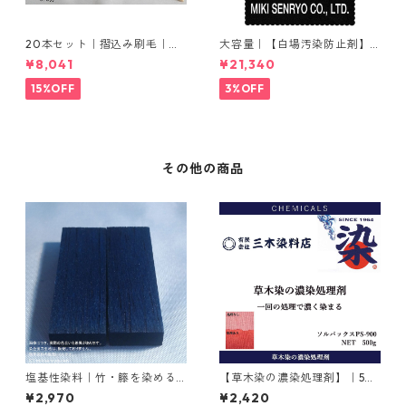
20本セット｜摺込み刷毛｜夏
大容量｜【白場汚染防止剤】
毛（毛質が硬い）0.5分
｜2kg×5本｜ホワイトクリー
¥8,041
¥21,340
ナＭ
15%OFF
3%OFF
その他の商品
塩基性染料｜竹・籐を染める
【草木染の濃染処理剤】｜50
｜100g｜塩基性ブラック（黒
0g｜ソルバックスPSー900
¥2,970
¥2,420
色系）