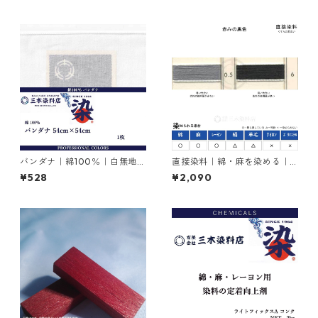
バンダナ｜綿100％｜白無地｜
直接染料｜綿・麻を染める｜2
54cm×54cm×1枚
0g｜ダイレクトファストブラ
¥528
¥2,090
ックRC（赤みの黒色）