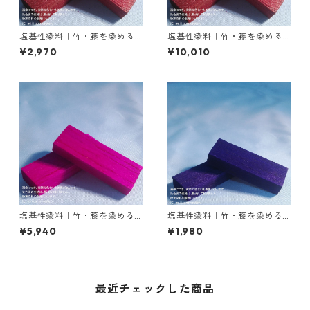
塩基性染料｜竹・籐を染める
塩基性染料｜竹・籐を染める
｜100g｜M.Bビスマークブロ
｜500g｜M.Bビスマークブロ
¥2,970
¥10,010
ンＢ（茶色）
ンＢ（茶色）
塩基性染料｜竹・籐を染める
塩基性染料｜竹・籐を染める
｜50g｜ローダミンＢ（赤紫
｜20g｜メチルバイオレット
¥5,940
¥1,980
色）
ピュアスペシャル（紫色）
最近チェックした商品