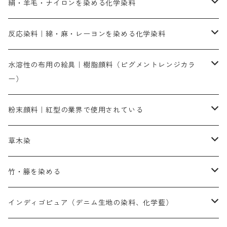
直接染料－染色手順が簡単
絹・羊毛・ナイロンを染める化学染料
人気のおすすめ直接染料
お買い得品
反応染料｜綿・麻・レーヨンを染める化学染料
染色に必要な薬品類
染料一覧
お勧めの3原色（赤・青・黄色）
水溶性の布用の絵具｜樹脂顔料（ピグメントレンジカラ
ー）
補助薬品
人気のおすすめ染料
お勧め｜スミフィックス～
染色に必要な薬品類
3原色以外の色目
ネオカラー（色）
粉末顔料｜紅型の業界で使用されている
赤色系
赤色系
レマゾール
赤色
補助薬品
染色に必要な薬品
内容量：100g
バィンダー（定着剤）
赤色系
草木染
黄色系
黄色系
青色
アルカリ剤
補助薬品
内容量：500g
本洋紅
増粘剤
黄色系
植物染料
竹・籐を染める
橙色系
青色系
橙色｜20g入りのみ公開
吸収促進剤
捺染に必要な材料
定番の色合い
代用朱黄色口
ファストエロ―10GN（鮮やかな黄色）
人気のおすすめ植物染料
黄色系
青色系
濃染処理剤｜ソルバックスPS－900
人気のおすすめ竹・藤を染める染料
インディゴピュア（デニム生地の染料、化学藍）
青色系
紫色系
紫色｜20g入りのみ公開
ソーピング剤
捺染糊