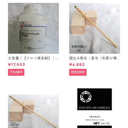
大容量｜【アルミ媒染剤】｜5
摺込み刷毛｜夏毛（毛質が硬
00g−5本入り｜塩化アルミニ
い）1分｜16本入り＊1セット
¥17,903
¥6,882
ウム
7%OFF
15%OFF