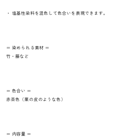
・ 塩基性染料を混色して色合いを表現できます。
＝ 染められる素材 ＝
竹・籐など
＝ 色合い ＝
赤茶色（栗の皮のような色）
＝ 内容量 ＝