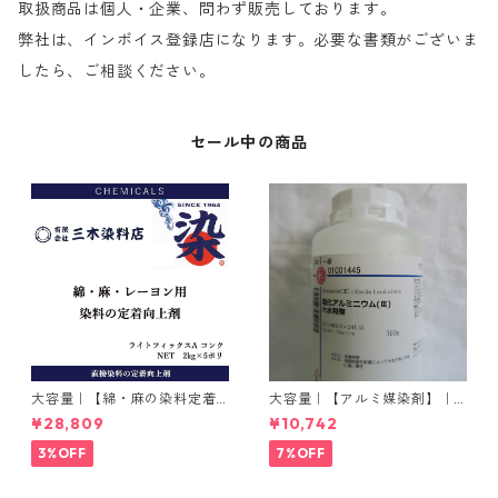
取扱商品は個人・企業、問わず販売しております。
弊社は、インボイス登録店になります。必要な書類がございま
したら、ご相談ください。
セール中の商品
大容量｜【綿・麻の染料定着
大容量｜【アルミ媒染剤】｜5
向上剤】｜2kg×5本｜ライト
00g−3本入り｜塩化アルミニ
¥28,809
¥10,742
フィックスAコンク
ウム
3%OFF
7%OFF