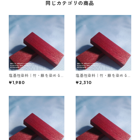
同じカテゴリの商品
塩基性染料｜竹・籐を染める
塩基性染料｜竹・籐を染める
｜20g｜M.Bビスマークブロン
｜50g｜M.Bビスマークブロン
¥1,980
¥2,310
Ｂ（茶色）
Ｂ（茶色）