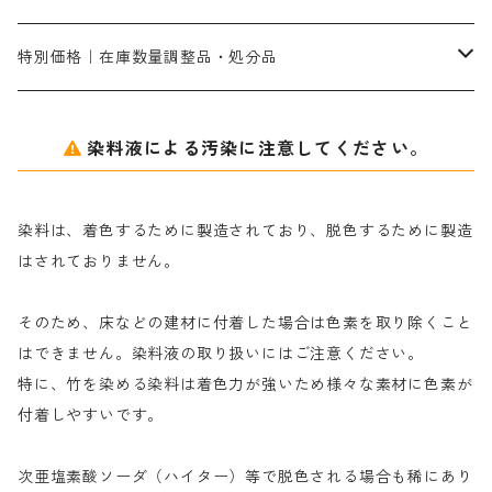
ネオフィックスFC200％｜反応染料で染めた素材
アミラヂンD｜浸透・複色抑制剤
セレナゾールPDN｜各種染料の染料溶解剤
メイプロガムNP（綿・麻・絹用｜直接・酸性・含金染料用）
防腐剤｜アルカリ性
白場汚染防止剤｜ソーピング剤｜水洗する際の再汚染防止剤
カ行
特別価格｜在庫数量調整品・処分品
アルギン酸ナトリウム（反応染料専用）
薬品｜編集中
サ行
クローバーリッパ―
染料液による汚染に注意してください。
尿素｜反応染料の捺染時の湿潤剤・溶解剤
捺染糊の防腐剤|｜アルカリ性｜【プロテクトールN】
タ行
ダルマ画鋲
染料は、着色するために製造されており、脱色するために製造
｜反応染料の還元防止剤リキッドタイプ
ナ行
粉末顔料
はされておりません。
そのため、床などの建材に付着した場合は色素を取り除くこと
ハ行
綿・麻を染める染料
はできません。染料液の取り扱いにはご注意ください。
特に、竹を染める染料は着色力が強いため様々な素材に色素が
マ行
絹・羊毛を染める染料
付着しやすいです。
ヤ行
次亜塩素酸ソーダ（ハイター）等で脱色される場合も稀にあり