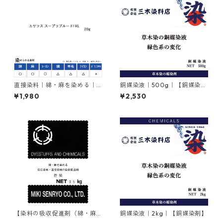
直接染料｜綿・麻を染める｜2
銅媒染液｜500g｜【銅媒染
0g｜カヤラス スープラブルー
剤】
¥1,980
¥2,530
FFRL（青色）
【染料の吸収促進剤（綿・麻
銅媒染液｜2kg｜【銅媒染剤】
用）】｜500g｜無水芒硝