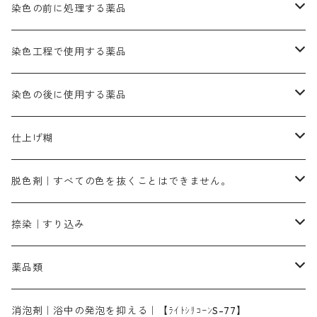
ブルーMB（定番の色合い）
ハイドロサルファイトコンク
黒色系
バイオレットMFB
45cm×45cm（ハンカチ）｜端の始末も綿糸｜タグなし
緑色系
酸性剤
ソーダ灰｜アルカリ性のPH調整剤
刷毛
染色の前に処理する薬品
カッチ｜茶系
銅媒染液
塩基性ブラック｜黒色
染料一覧ー20g入り
ブリリアントレットMFBR｜青みの朱色
ブルーMR｜赤みの青色
PH調整剤は、直接店舗へ問い合わせください
20g
54cm×54cm（バンダナ）｜端の始末も綿糸｜タグなし
ダークグリンMG（定番の色合い）
摺込み刷毛（スリコミハケ）ー夏毛（硬いタイプ）
茶色系
硫酸第一鉄｜鉄媒染剤
ローケツ筆
精練剤｜汚れ落とし剤｜針状マルセル石鹸
染色工程で使用する薬品
霧島産・晩秋茶｜黄金色（赤みの黄色）｜準備中
メチルバイオレットピュアスペシャル｜紫色
染料一覧ー50g入り
レットM3B｜深みの赤色
ブルーMG｜空色
50g
グリーンMB｜緑色
摺込み刷毛（スリコミハケ）ー冬毛（柔らかいタイプ）
ダークブロンMFB｜こげ茶色
ローケツ用筆｜1本～販売
黒色系
洋型紙（9番手｜中薄口、10番手｜中厚口）
糊落とし剤｜ソルベンCA
染料の吸収促進剤
染色の後に使用する薬品
霧島産・晩秋茶｜媒染剤セット｜準備中
ローダミンB｜赤紫色｜マゼンダ色
染料一覧ー100g入り
ルビンMB｜赤紫色
スカイブルーMB｜緑みの空色
100g
グリーンMY｜黄緑色
摺込み刷毛（スリコミハケ）ーまとめ買い（値引き）
ブロンHNR｜こげ茶色
ローケツ用筆ー10%off｜20本セットお取り寄せ品
ブラックMK（赤みの黒色）
有償サンプル品｜約20cm×27cm
酢酸｜絹・羊毛・ナイロンに使用する
白色系（定番の色合い）
張木｜入荷待ち
濃染処理剤｜ソルバックスPS－900
染料のムラ染め抑制剤（均染剤）
ソーピング剤｜未定着の染料を除去すること
仕上げ糊
染料一覧ー500g入り
ピンクMB｜ピンク色
スカイブルーHNR｜緑みの空色
500g
引染刷毛（ヒキゾメハケ）
ブロンB｜赤茶色
ローケツ用筆ー10％off｜2、6、10、12号、各1本
ブラックMG（青みの黒色）
洋型紙9番手｜中薄口｜約54cm×110cm
芒硝｜綿・麻の染色に使用する。
ネオホワイトR
アゾリン200％｜綿・麻・絹・羊毛・ナイロンの染色
ネオポールB－300｜反応染料のソーピング剤
伸子
染料の浸透剤
仕上げ剤｜柔軟・平滑剤
カルボキシメチルセルロース（CMC）
脱色剤｜すべての色を抜くことはできません。
染料一覧ー1kg入り
ローズMB｜鮮やかなピンク色）
スカイブルーMG｜緑みの空色
1kg
差し刷毛（1～4分、1本から販売可能）
ブロンHN２R｜赤茶色
洋型紙10番手｜中厚口｜約54cm×110cm
レオニールEHC｜反応染料用
ソルバライトS-70｜各種繊維の浸し染めに使用可能
型洗いブラシ
染料の定着向上剤
白場汚染防止剤
海藻系
脱色剤
捺染｜すり込み
ターキスブルーHNG｜緑みの空色
差し刷毛（5分～1寸、10本から取り寄せ）
ライトフィックスAコンク｜綿・麻もしくは直接染料で染めた素材
全体脱色｜ハイドロサルファイトコンク
アルカリ剤｜反応染料用
たんぱく質系
脱色助剤｜浸透・複色抑制剤
染料溶解剤｜染料の均一な浸透・吸着を補助する
薬品類
片羽刷毛
シルクフィックス３A｜絹の染料定着向上剤
部分脱色｜デグロリンSコンク
ソーダ灰
メイプロガムNP｜にじみ防止剤
染料溶解剤
化学糊（PVA）
捺染糊
ア行
消泡剤｜浴中の発泡を抑える｜【ﾗｲﾄｼﾘｺｰﾝS-77】