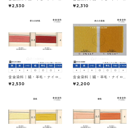
ンを染める｜50g｜カヤカラ
ンを染める｜50g｜イレミア
¥2,530
¥2,310
ンブラック２RL（赤みの黒
ブラックBG（青みの黒色）
色）
含金染料｜絹・羊毛・ナイロ
含金染料｜絹・羊毛・ナイロ
ンを染める｜50g｜カヤカラ
ンを染める｜50g｜アシッド
¥2,530
¥2,200
ンレットGLW（赤色）
メタルエロー2R（赤みの黄
色）