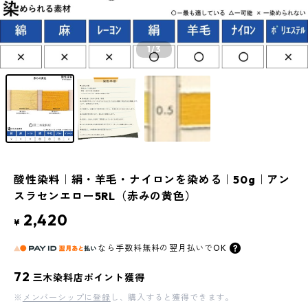
1
/3
酸性染料｜絹・羊毛・ナイロンを染める｜50g｜アン
スラセンエロー5RL（赤みの黄色）
2,420
¥
なら
手数料無料の
翌月払いでOK
72
三木染料店ポイント獲得
※
メンバーシップに登録
し、購入すると獲得できます。