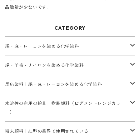
品数量が少ないです。
CATEGORY
綿・麻・レーヨンを染める化学染料
直接染料－染色手順が簡単
絹・羊毛・ナイロンを染める化学染料
人気のおすすめ直接染料
お買い得品
反応染料｜綿・麻・レーヨンを染める化学染料
染色に必要な薬品類
染料一覧
お勧めの3原色（赤・青・黄色）
水溶性の布用の絵具｜樹脂顔料（ピグメントレンジカラ
ー）
補助薬品
人気のおすすめ染料
お勧め｜スミフィックス～
染色に必要な薬品類
3原色以外の色目
ネオカラー（色）
粉末顔料｜紅型の業界で使用されている
赤色系
赤色系
レマゾール