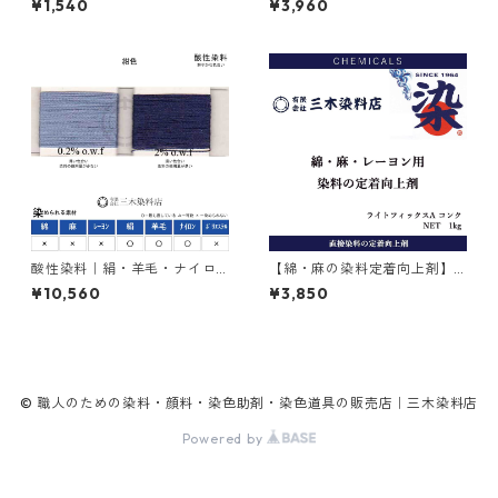
¥1,540
¥3,960
酸性染料｜絹・羊毛・ナイロ
【綿・麻の染料定着向上剤】
ンを染める｜500g｜アシッド
｜1kg｜ライトフィックスAコ
¥10,560
¥3,850
ミーリングサイアニンGR（紺
ンク
色）
© 職人のための染料・顔料・染色助剤・染色道具の販売店｜三木染料店
Powered by