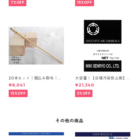
7%OFF
15%OFF
20本セット｜摺込み刷毛｜夏
大容量｜【白場汚染防止剤】
毛（毛質が硬い）0.5分
｜2kg×5本｜ホワイトクリー
¥8,041
¥21,340
ナＭ
15%OFF
3%OFF
その他の商品