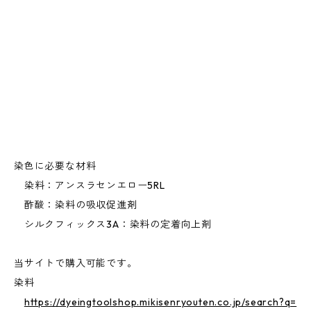
染色に必要な材料
染料：アンスラセンエロー5RL
酢酸：染料の吸収促進剤
シルクフィックス3A：染料の定着向上剤
当サイトで購入可能です。
染料
https://dyeingtoolshop.mikisenryouten.co.jp/search?q=