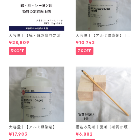
大容量｜【綿・麻の染料定着
大容量｜【アルミ媒染剤】｜5
向上剤】｜2kg×5本｜ライト
00g−3本入り｜塩化アルミニ
¥28,809
¥10,742
フィックスAコンク
ウム
3%OFF
7%OFF
大容量｜【アルミ媒染剤】｜5
摺込み刷毛｜夏毛（毛質が硬
00g−5本入り｜塩化アルミニ
い）1分｜16本入り＊1セット
¥17,903
¥6,882
ウム