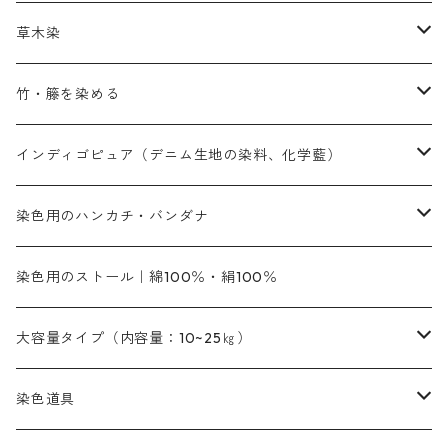
赤色
補助薬品
染色に必要な薬品
内容量：100g
バィンダー（定着剤）
赤色系
草木染
黄色系
黄色系
青色
アルカリ剤
補助薬品
内容量：500g
本洋紅
増粘剤
黄色系
植物染料
竹・籐を染める
橙色系
青色系
橙色｜20g入りのみ公開
吸収促進剤
捺染に必要な材料
定番の色合い
代用朱黄色口
ファストエロ―10GN（鮮やかな黄色）
人気のおすすめ植物染料
黄色系
青色系
濃染処理剤｜ソルバックスPS－900
人気のおすすめ竹・藤を染める染料
インディゴピュア（デニム生地の染料、化学藍）
青色系
紫色系
紫色｜20g入りのみ公開
ソーピング剤
捺染糊
銀朱本朱赤口
ファストエロ―5GN（黄色）
インド茜・西洋茜の個別販売
エロ―M3G｜定番の色合い
NSBAブルー
オレンジ系
白色｜胡粉
媒染剤
塩基性染料（混色可能）
初心者向けお試しセット販売
染色用のハンカチ・バンダナ
紫色系
橙色系
緑色｜20g入りのみ公開
染料の定着向上剤
その他の薬剤（調整中）
銀朱本朱黄口
ファストエロ―R（赤みの黄色）
インド茜・西洋茜のセット商品
エロー ＭＧＲ｜明るい緑みの黄色
群青
オレンヂMG｜黄みの橙色
アルミ媒染剤
ビスマークブロンB｜赤茶色
緑色系
赤色系
黒色｜在庫処分特価
ソーダ灰｜アルカリ性のPH調整剤
オリジナル染料｜スス竹色｜ミキセットファストブロンGR
インディゴピュア
45cm×45cm（ハンカチ）｜端の始末も綿糸｜タグなし
染色用のストール｜綿100％・絹100％
緑色系
茶色｜20g入りのみ公開
本黄土（取り寄せ）
すおう｜赤色系
ゴールド エロー ＭＧ｜緑みの黄色
ミロリーブルー
オレンヂMGD（定番の色合い）
鉄媒染剤
塩基性エロ―｜液体タイプ
茶色系
レットMFB｜赤色（定番の色合い）
青色系
緑色｜在庫処分特価
藍染
アルカリ剤
54cm×54cm（バンダナ）｜端の始末も綿糸｜タグなし
大容量タイプ（内容量：10~25㎏）
茶色系
灰色｜20g入りのみ公開
かりやす｜黄色系
ゴールド エロー ＭＦＲ｜赤みの黄色
オレンヂMGR（赤みの橙色）
スズ媒染剤
塩基性レット｜赤色
灰色系
レットMG｜黄みの朱色
ネビーブルーMB（定番の色合い）
ぶどう糖
灰色系
紫色系
茶色｜在庫処分特価
染色用途のハンカチ・バンダナ
ハイドロサルファイトコンク
芒硝｜綿の染色時の吸収促進剤
染色道具
黒色
きはだ｜黄色系
ゴールド エロー ＭＧＲ｜山吹色
クロム媒染剤
メチレンブルー｜青色
黒色系
レットMGD｜朱色（定番の色合い）