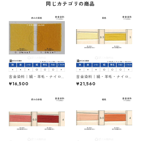
同じカテゴリの商品
含金染料｜絹・羊毛・ナイロ
含金染料｜絹・羊毛・ナイロ
ンを染める｜1kg｜アシッドメ
ンを染める｜1kg｜ラニールエ
¥16,500
¥21,560
タルエロー2R（赤みの黄色）
ローGX（黄色）