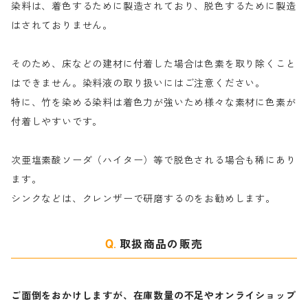
染料は、着色するために製造されており、脱色するために製造
｜反応染料の還元防止剤リキッドタイプ
ナ行
粉末顔料
はされておりません。
そのため、床などの建材に付着した場合は色素を取り除くこと
ハ行
綿・麻を染める染料
はできません。染料液の取り扱いにはご注意ください。
特に、竹を染める染料は着色力が強いため様々な素材に色素が
マ行
絹・羊毛を染める染料
付着しやすいです。
ヤ行
次亜塩素酸ソーダ（ハイター）等で脱色される場合も稀にあり
ます。
ラ行
シンクなどは、クレンザーで研磨するのをお勧めします。
取扱商品の販売
ご面倒をおかけしますが、在庫数量の不足やオンライショップ