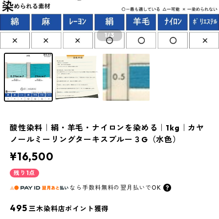
1
/3
酸性染料｜絹・羊毛・ナイロンを染める｜1kg｜カヤ
ノールミーリングターキスブルー３G（水色）
¥16,500
残り1点
なら
手数料無料の
翌月払いでOK
495
三木染料店ポイント獲得