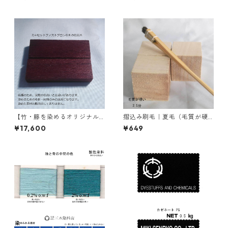
系）
FFRL（青色）
【竹・籐を染めるオリジナル
摺込み刷毛｜夏毛（毛質が硬
染料】｜1kg｜ミキセットファ
い）2.5分
¥17,600
¥649
ストブロンＧＲ（こげ茶色）