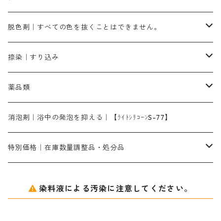
染料一覧ー500g入り
ピンクMB｜ピンク色
スカイブルーHNR｜緑みの空色
500g
引染刷毛（ヒキゾメハケ）
ブロンB｜赤茶色
ローケツ用筆ー10％off｜2、6、10、12号、各1本
ブラックMG（青みの黒色）
洋型紙9番手｜中薄口｜約54cm×110cm
芒硝｜綿・麻の染色に使用する。
ネオホワイトR
アゾリン200％｜綿・麻・絹・羊毛・ナイロンの染色
ネオポールB－300｜反応染料のソーピング剤
伸子
染料の浸透剤
仕上げ剤｜柔軟・平滑剤
カルボキシメチルセルロース（CMC）
脱色剤｜すべての色を抜くことはできません。
染料一覧ー1kg入り
ローズMB｜鮮やかなピンク色）
スカイブルーMG｜緑みの空色
1kg
差し刷毛（1～4分、1本から販売可能）
ブロンHN２R｜赤茶色
洋型紙10番手｜中厚口｜約54cm×110cm
レオニールEHC｜反応染料用
ソルバライトS-70｜各種繊維の浸し染めに使用可能
型洗いブラシ
染料の定着向上剤
白場汚染防止剤
海藻系
脱色剤
捺染｜すり込み
ターキスブルーHNG｜緑みの空色
差し刷毛（5分～1寸、10本から取り寄せ）
ライトフィックスAコンク｜綿・麻もしくは直接染料で染めた素材
全体脱色｜ハイドロサルファイトコンク
アルカリ剤｜反応染料用
たんぱく質系
脱色助剤｜浸透・複色抑制剤
染料溶解剤｜染料の均一な浸透・吸着を補助する
薬品類
片羽刷毛
シルクフィックス３A｜絹の染料定着向上剤
部分脱色｜デグロリンSコンク
ソーダ灰
メイプロガムNP｜にじみ防止剤
染料溶解剤
化学糊（PVA）
捺染糊
ア行
消泡剤｜浴中の発泡を抑える｜【ﾗｲﾄｼﾘｺｰﾝS-77】
ネオフィックスFC200％｜反応染料で染めた素材
アミラヂンD｜浸透・複色抑制剤
セレナゾールPDN｜各種染料の染料溶解剤
メイプロガムNP（綿・麻・絹用｜直接・酸性・含金染料用）
防腐剤｜アルカリ性
白場汚染防止剤｜ソーピング剤｜水洗する際の再汚染防止剤
カ行
特別価格｜在庫数量調整品・処分品
アルギン酸ナトリウム（反応染料専用）
薬品｜編集中
サ行
クローバーリッパ―
染料液による汚染に注意してください。
尿素｜反応染料の捺染時の湿潤剤・溶解剤
捺染糊の防腐剤|｜アルカリ性｜【プロテクトールN】
タ行
ダルマ画鋲