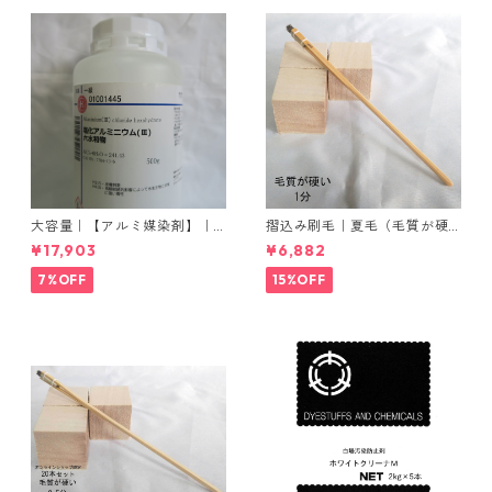
大容量｜【アルミ媒染剤】｜5
摺込み刷毛｜夏毛（毛質が硬
00g−5本入り｜塩化アルミニ
い）1分｜16本入り＊1セット
¥17,903
¥6,882
ウム
7%OFF
15%OFF