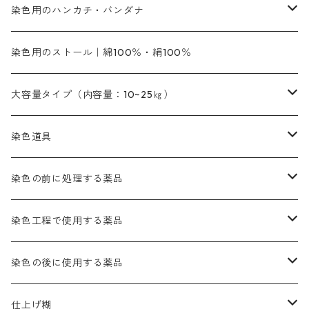
銀朱本朱赤口
ファストエロ―5GN（黄色）
インド茜・西洋茜の個別販売
エロ―M3G｜定番の色合い
NSBAブルー
オレンジ系
白色｜胡粉
媒染剤
塩基性染料（混色可能）
初心者向けお試しセット販売
染色用のハンカチ・バンダナ
紫色系
橙色系
緑色｜20g入りのみ公開
染料の定着向上剤
その他の薬剤（調整中）
銀朱本朱黄口
ファストエロ―R（赤みの黄色）
インド茜・西洋茜のセット商品
エロー ＭＧＲ｜明るい緑みの黄色
群青
オレンヂMG｜黄みの橙色
アルミ媒染剤
ビスマークブロンB｜赤茶色
緑色系
赤色系
黒色｜在庫処分特価
ソーダ灰｜アルカリ性のPH調整剤
オリジナル染料｜スス竹色｜ミキセットファストブロンGR
インディゴピュア
45cm×45cm（ハンカチ）｜端の始末も綿糸｜タグなし
染色用のストール｜綿100％・絹100％
緑色系
茶色｜20g入りのみ公開
本黄土（取り寄せ）
すおう｜赤色系
ゴールド エロー ＭＧ｜緑みの黄色
ミロリーブルー
オレンヂMGD（定番の色合い）
鉄媒染剤
塩基性エロ―｜液体タイプ
茶色系
レットMFB｜赤色（定番の色合い）
青色系
緑色｜在庫処分特価
藍染
アルカリ剤
54cm×54cm（バンダナ）｜端の始末も綿糸｜タグなし
大容量タイプ（内容量：10~25㎏）
茶色系
灰色｜20g入りのみ公開
かりやす｜黄色系
ゴールド エロー ＭＦＲ｜赤みの黄色
オレンヂMGR（赤みの橙色）
スズ媒染剤
塩基性レット｜赤色
灰色系
レットMG｜黄みの朱色
ネビーブルーMB（定番の色合い）
ぶどう糖
灰色系
紫色系
茶色｜在庫処分特価
染色用途のハンカチ・バンダナ
ハイドロサルファイトコンク
芒硝｜綿の染色時の吸収促進剤
染色道具
黒色
きはだ｜黄色系
ゴールド エロー ＭＧＲ｜山吹色
クロム媒染剤
メチレンブルー｜青色
黒色系
レットMGD｜朱色（定番の色合い）
ブルーMB（定番の色合い）
ハイドロサルファイトコンク
黒色系
バイオレットMFB
45cm×45cm（ハンカチ）｜端の始末も綿糸｜タグなし
緑色系
酸性剤
ソーダ灰｜アルカリ性のPH調整剤
刷毛
染色の前に処理する薬品
カッチ｜茶系
銅媒染液
塩基性ブラック｜黒色
染料一覧ー20g入り
ブリリアントレットMFBR｜青みの朱色
ブルーMR｜赤みの青色
PH調整剤は、直接店舗へ問い合わせください
20g
54cm×54cm（バンダナ）｜端の始末も綿糸｜タグなし
ダークグリンMG（定番の色合い）
摺込み刷毛（スリコミハケ）ー夏毛（硬いタイプ）
茶色系
硫酸第一鉄｜鉄媒染剤
ローケツ筆
精練剤｜汚れ落とし剤｜針状マルセル石鹸
染色工程で使用する薬品
霧島産・晩秋茶｜黄金色（赤みの黄色）｜準備中
メチルバイオレットピュアスペシャル｜紫色
染料一覧ー50g入り
レットM3B｜深みの赤色
ブルーMG｜空色
50g
グリーンMB｜緑色
摺込み刷毛（スリコミハケ）ー冬毛（柔らかいタイプ）
ダークブロンMFB｜こげ茶色
ローケツ用筆｜1本～販売
黒色系
洋型紙（9番手｜中薄口、10番手｜中厚口）
糊落とし剤｜ソルベンCA
染料の吸収促進剤
染色の後に使用する薬品
霧島産・晩秋茶｜媒染剤セット｜準備中
ローダミンB｜赤紫色｜マゼンダ色
染料一覧ー100g入り
ルビンMB｜赤紫色
スカイブルーMB｜緑みの空色
100g
グリーンMY｜黄緑色
摺込み刷毛（スリコミハケ）ーまとめ買い（値引き）
ブロンHNR｜こげ茶色
ローケツ用筆ー10%off｜20本セットお取り寄せ品
ブラックMK（赤みの黒色）
有償サンプル品｜約20cm×27cm
酢酸｜絹・羊毛・ナイロンに使用する
白色系（定番の色合い）
張木｜入荷待ち
濃染処理剤｜ソルバックスPS－900
染料のムラ染め抑制剤（均染剤）
ソーピング剤｜未定着の染料を除去すること
仕上げ糊