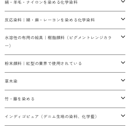
直接染料－染色手順が簡単
絹・羊毛・ナイロンを染める化学染料
人気のおすすめ直接染料
お買い得品
反応染料｜綿・麻・レーヨンを染める化学染料
染色に必要な薬品類
染料一覧
お勧めの3原色（赤・青・黄色）
水溶性の布用の絵具｜樹脂顔料（ピグメントレンジカラ
ー）
補助薬品
人気のおすすめ染料
お勧め｜スミフィックス～
染色に必要な薬品類
3原色以外の色目
ネオカラー（色）
粉末顔料｜紅型の業界で使用されている
赤色系
赤色系
レマゾール
赤色
補助薬品
染色に必要な薬品
内容量：100g
バィンダー（定着剤）
赤色系
草木染
黄色系
黄色系
青色
アルカリ剤
補助薬品
内容量：500g
本洋紅
増粘剤
黄色系
植物染料
竹・籐を染める
橙色系
青色系
橙色｜20g入りのみ公開
吸収促進剤
捺染に必要な材料
定番の色合い
代用朱黄色口
ファストエロ―10GN（鮮やかな黄色）
人気のおすすめ植物染料
黄色系
青色系
濃染処理剤｜ソルバックスPS－900
人気のおすすめ竹・藤を染める染料
インディゴピュア（デニム生地の染料、化学藍）
青色系
紫色系
紫色｜20g入りのみ公開
ソーピング剤
捺染糊