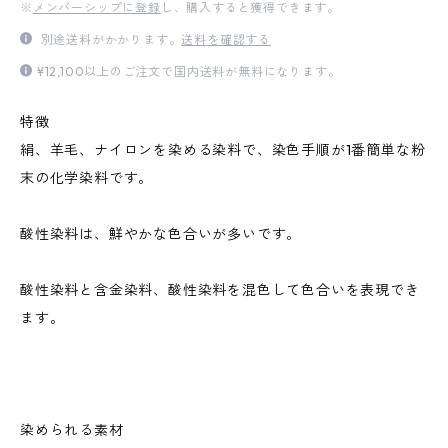
※
メンバーシップに登録
し、購入すると獲得できます。
別途送料がかかります。
送料を確認する
¥12,100以上のご注文で国内送料が無料になります。
特徴
絹、羊毛、ナイロンを染める染料で、染色手順が1番簡単な粉
末の化学染料です。
酸性染料は、鮮やかな色合いが多いです。
酸性染料と含金染料、酸性染料を混色して色合いを表現でき
ます。
染められる素材