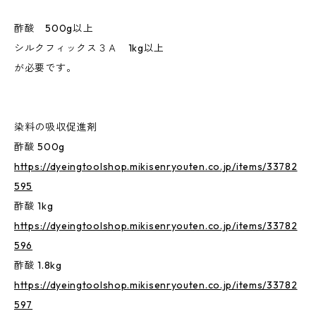
酢酸 500g以上
シルクフィックス３Ａ 1kg以上
が必要です。
染料の吸収促進剤
酢酸 500g
https://dyeingtoolshop.mikisenryouten.co.jp/items/33782
595
酢酸 1kg
https://dyeingtoolshop.mikisenryouten.co.jp/items/33782
596
酢酸 1.8kg
https://dyeingtoolshop.mikisenryouten.co.jp/items/33782
597