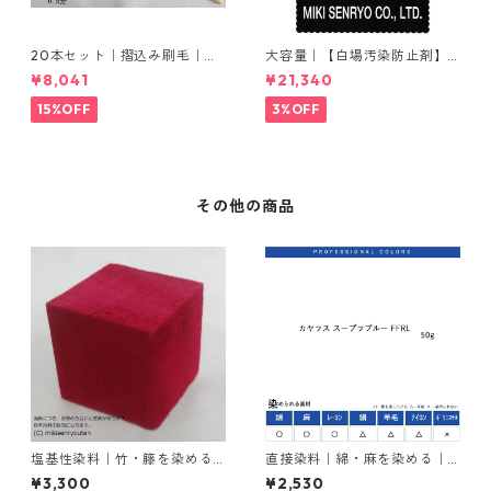
20本セット｜摺込み刷毛｜夏
大容量｜【白場汚染防止剤】
毛（毛質が硬い）0.5分
｜2kg×5本｜ホワイトクリー
¥8,041
¥21,340
ナＭ
15%OFF
3%OFF
その他の商品
塩基性染料｜竹・籐を染める
直接染料｜綿・麻を染める｜5
｜100g｜塩基性レット（赤色
0g｜カヤラス スープラブルー
¥3,300
¥2,530