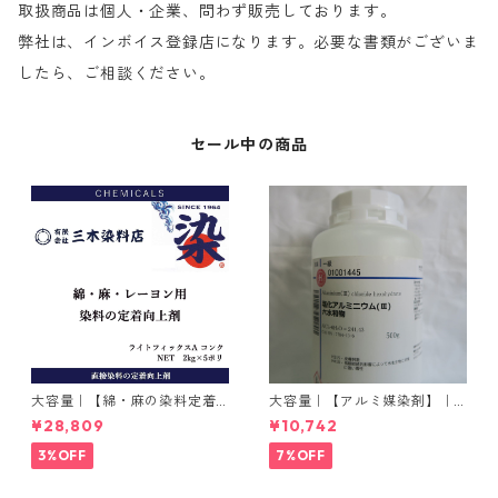
取扱商品は個人・企業、問わず販売しております。
弊社は、インボイス登録店になります。必要な書類がございま
したら、ご相談ください。
セール中の商品
大容量｜【綿・麻の染料定着
大容量｜【アルミ媒染剤】｜5
向上剤】｜2kg×5本｜ライト
00g−3本入り｜塩化アルミニ
¥28,809
¥10,742
フィックスAコンク
ウム
3%OFF
7%OFF