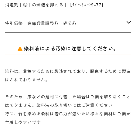
シルクフィックス３A｜絹の染料定着向上剤
部分脱色｜デグロリンSコンク
ソーダ灰
メイプロガムNP｜にじみ防止剤
染料溶解剤
化学糊（PVA）
捺染糊
ア行
消泡剤｜浴中の発泡を抑える｜【ﾗｲﾄｼﾘｺｰﾝS-77】
ネオフィックスFC200％｜反応染料で染めた素材
アミラヂンD｜浸透・複色抑制剤
セレナゾールPDN｜各種染料の染料溶解剤
メイプロガムNP（綿・麻・絹用｜直接・酸性・含金染料用）
防腐剤｜アルカリ性
白場汚染防止剤｜ソーピング剤｜水洗する際の再汚染防止剤
カ行
特別価格｜在庫数量調整品・処分品
アルギン酸ナトリウム（反応染料専用）
薬品｜編集中
サ行
クローバーリッパ―
染料液による汚染に注意してください。
尿素｜反応染料の捺染時の湿潤剤・溶解剤
捺染糊の防腐剤|｜アルカリ性｜【プロテクトールN】
タ行
ダルマ画鋲
染料は、着色するために製造されており、脱色するために製造
｜反応染料の還元防止剤リキッドタイプ
ナ行
粉末顔料
はされておりません。
そのため、床などの建材に付着した場合は色素を取り除くこと
ハ行
綿・麻を染める染料
はできません。染料液の取り扱いにはご注意ください。
特に、竹を染める染料は着色力が強いため様々な素材に色素が
マ行
絹・羊毛を染める染料
付着しやすいです。
ヤ行