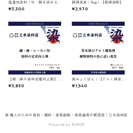
塩基性染料｜竹・籐を染める
銅媒染液｜1kg｜【銅媒染剤】
｜100g｜塩基性レット（赤色
¥3,300
¥2,970
系）
【綿・麻の染料定着向上剤】
焼みょうばん｜【アルミ媒染
｜1kg｜ライトフィックスAコ
剤】｜500g｜焼ミョウバン
¥3,850
¥1,540
ンク
© 職人のための染料・顔料・染色助剤・染色道具の販売店｜三木染料店
Powered by