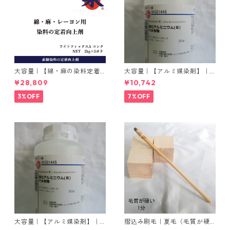
大容量｜【綿・麻の染料定着
大容量｜【アルミ媒染剤】｜5
向上剤】｜2kg×5本｜ライト
00g−3本入り｜塩化アルミニ
¥28,809
¥10,742
フィックスAコンク
ウム
3%OFF
7%OFF
大容量｜【アルミ媒染剤】｜5
摺込み刷毛｜夏毛（毛質が硬
00g−5本入り｜塩化アルミニ
い）1分｜16本入り＊1セット