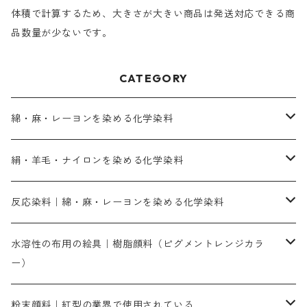
体積で計算するため、大きさが大きい商品は発送対応できる商
品数量が少ないです。
CATEGORY
綿・麻・レーヨンを染める化学染料
直接染料－染色手順が簡単
絹・羊毛・ナイロンを染める化学染料
人気のおすすめ直接染料
お買い得品
反応染料｜綿・麻・レーヨンを染める化学染料
染色に必要な薬品類
染料一覧
お勧めの3原色（赤・青・黄色）
水溶性の布用の絵具｜樹脂顔料（ピグメントレンジカラ
ー）
補助薬品
人気のおすすめ染料
お勧め｜スミフィックス～
染色に必要な薬品類
3原色以外の色目
ネオカラー（色）
粉末顔料｜紅型の業界で使用されている