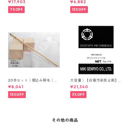
¥17,903
¥6,882
ウム
7%OFF
15%OFF
20本セット｜摺込み刷毛｜夏
大容量｜【白場汚染防止剤】
毛（毛質が硬い）0.5分
｜2kg×5本｜ホワイトクリー
¥8,041
¥21,340
ナＭ
15%OFF
3%OFF
その他の商品