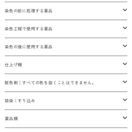
きはだ｜黄色系
ゴールド エロー ＭＧＲ｜山吹色
クロム媒染剤
メチレンブルー｜青色
黒色系
レットMGD｜朱色（定番の色合い）
ブルーMB（定番の色合い）
ハイドロサルファイトコンク
黒色系
バイオレットMFB
45cm×45cm（ハンカチ）｜端の始末も綿糸｜タグなし
緑色系
酸性剤
ソーダ灰｜アルカリ性のPH調整剤
刷毛
染色の前に処理する薬品
カッチ｜茶系
銅媒染液
塩基性ブラック｜黒色
染料一覧ー20g入り
ブリリアントレットMFBR｜青みの朱色
ブルーMR｜赤みの青色
PH調整剤は、直接店舗へ問い合わせください
20g
54cm×54cm（バンダナ）｜端の始末も綿糸｜タグなし
ダークグリンMG（定番の色合い）
摺込み刷毛（スリコミハケ）ー夏毛（硬いタイプ）
茶色系
硫酸第一鉄｜鉄媒染剤
ローケツ筆
精練剤｜汚れ落とし剤｜針状マルセル石鹸
染色工程で使用する薬品
霧島産・晩秋茶｜黄金色（赤みの黄色）｜準備中
メチルバイオレットピュアスペシャル｜紫色
染料一覧ー50g入り
レットM3B｜深みの赤色
ブルーMG｜空色
50g
グリーンMB｜緑色
摺込み刷毛（スリコミハケ）ー冬毛（柔らかいタイプ）
ダークブロンMFB｜こげ茶色
ローケツ用筆｜1本～販売
黒色系
洋型紙（9番手｜中薄口、10番手｜中厚口）
糊落とし剤｜ソルベンCA
染料の吸収促進剤
染色の後に使用する薬品
霧島産・晩秋茶｜媒染剤セット｜準備中
ローダミンB｜赤紫色｜マゼンダ色
染料一覧ー100g入り
ルビンMB｜赤紫色
スカイブルーMB｜緑みの空色
100g
グリーンMY｜黄緑色
摺込み刷毛（スリコミハケ）ーまとめ買い（値引き）
ブロンHNR｜こげ茶色
ローケツ用筆ー10%off｜20本セットお取り寄せ品
ブラックMK（赤みの黒色）
有償サンプル品｜約20cm×27cm
酢酸｜絹・羊毛・ナイロンに使用する
白色系（定番の色合い）
張木｜入荷待ち
濃染処理剤｜ソルバックスPS－900
染料のムラ染め抑制剤（均染剤）
ソーピング剤｜未定着の染料を除去すること
仕上げ糊
染料一覧ー500g入り
ピンクMB｜ピンク色
スカイブルーHNR｜緑みの空色
500g
引染刷毛（ヒキゾメハケ）
ブロンB｜赤茶色
ローケツ用筆ー10％off｜2、6、10、12号、各1本
ブラックMG（青みの黒色）
洋型紙9番手｜中薄口｜約54cm×110cm
芒硝｜綿・麻の染色に使用する。
ネオホワイトR
アゾリン200％｜綿・麻・絹・羊毛・ナイロンの染色
ネオポールB－300｜反応染料のソーピング剤
伸子
染料の浸透剤
仕上げ剤｜柔軟・平滑剤
カルボキシメチルセルロース（CMC）
脱色剤｜すべての色を抜くことはできません。
染料一覧ー1kg入り
ローズMB｜鮮やかなピンク色）
スカイブルーMG｜緑みの空色
1kg
差し刷毛（1～4分、1本から販売可能）
ブロンHN２R｜赤茶色
洋型紙10番手｜中厚口｜約54cm×110cm
レオニールEHC｜反応染料用
ソルバライトS-70｜各種繊維の浸し染めに使用可能
型洗いブラシ
染料の定着向上剤
白場汚染防止剤
海藻系
脱色剤
捺染｜すり込み
ターキスブルーHNG｜緑みの空色
差し刷毛（5分～1寸、10本から取り寄せ）
ライトフィックスAコンク｜綿・麻もしくは直接染料で染めた素材
全体脱色｜ハイドロサルファイトコンク
アルカリ剤｜反応染料用
たんぱく質系
脱色助剤｜浸透・複色抑制剤
染料溶解剤｜染料の均一な浸透・吸着を補助する
薬品類
片羽刷毛