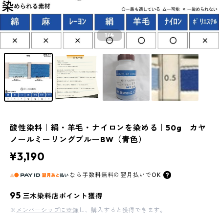
1
/4
酸性染料｜絹・羊毛・ナイロンを染める｜50g｜カヤ
ノールミーリングブルーBW（青色）
¥3,190
なら
手数料無料の
翌月払いでOK
95
三木染料店ポイント獲得
※
メンバーシップに登録
し、購入すると獲得できます。