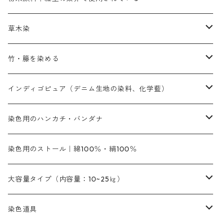
赤色系
赤色系
レマゾール
赤色
補助薬品
染色に必要な薬品
内容量：100g
バィンダー（定着剤）
赤色系
草木染
黄色系
黄色系
青色
アルカリ剤
補助薬品
内容量：500g
本洋紅
増粘剤
黄色系
植物染料
竹・籐を染める
橙色系
青色系
橙色｜20g入りのみ公開
吸収促進剤
捺染に必要な材料
定番の色合い
代用朱黄色口
ファストエロ―10GN（鮮やかな黄色）
人気のおすすめ植物染料
黄色系
青色系
濃染処理剤｜ソルバックスPS－900
人気のおすすめ竹・藤を染める染料
インディゴピュア（デニム生地の染料、化学藍）
青色系
紫色系
紫色｜20g入りのみ公開
ソーピング剤
捺染糊
銀朱本朱赤口
ファストエロ―5GN（黄色）
インド茜・西洋茜の個別販売
エロ―M3G｜定番の色合い
NSBAブルー
オレンジ系
白色｜胡粉
媒染剤
塩基性染料（混色可能）
初心者向けお試しセット販売
染色用のハンカチ・バンダナ
紫色系
橙色系
緑色｜20g入りのみ公開
染料の定着向上剤
その他の薬剤（調整中）
銀朱本朱黄口
ファストエロ―R（赤みの黄色）
インド茜・西洋茜のセット商品
エロー ＭＧＲ｜明るい緑みの黄色
群青
オレンヂMG｜黄みの橙色
アルミ媒染剤
ビスマークブロンB｜赤茶色
緑色系
赤色系
黒色｜在庫処分特価
ソーダ灰｜アルカリ性のPH調整剤
オリジナル染料｜スス竹色｜ミキセットファストブロンGR
インディゴピュア
45cm×45cm（ハンカチ）｜端の始末も綿糸｜タグなし
染色用のストール｜綿100％・絹100％
緑色系
茶色｜20g入りのみ公開
本黄土（取り寄せ）
すおう｜赤色系
ゴールド エロー ＭＧ｜緑みの黄色
ミロリーブルー
オレンヂMGD（定番の色合い）
鉄媒染剤
塩基性エロ―｜液体タイプ
茶色系
レットMFB｜赤色（定番の色合い）
青色系
緑色｜在庫処分特価
藍染
アルカリ剤
54cm×54cm（バンダナ）｜端の始末も綿糸｜タグなし
大容量タイプ（内容量：10~25㎏）
茶色系
灰色｜20g入りのみ公開
かりやす｜黄色系
ゴールド エロー ＭＦＲ｜赤みの黄色
オレンヂMGR（赤みの橙色）
スズ媒染剤
塩基性レット｜赤色
灰色系
レットMG｜黄みの朱色
ネビーブルーMB（定番の色合い）
ぶどう糖
灰色系
紫色系
茶色｜在庫処分特価
染色用途のハンカチ・バンダナ
ハイドロサルファイトコンク
芒硝｜綿の染色時の吸収促進剤
染色道具
黒色