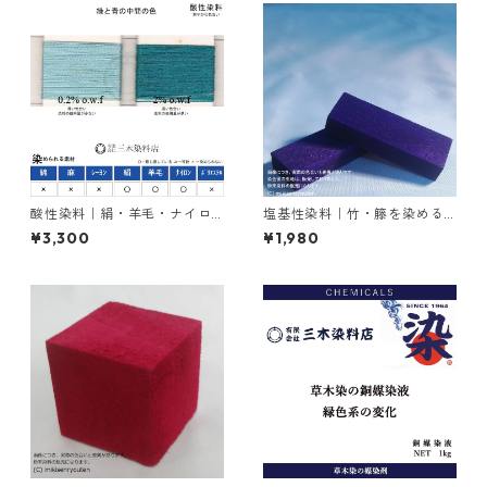
酸性染料｜絹・羊毛・ナイロ
塩基性染料｜竹・籐を染める
ンを染める｜100g｜カヤノー
｜20g｜メチルバイオレット
¥3,300
¥1,980
ルミーリンググリンGW（緑と
ピュアスペシャル（紫色）
青の中間色）