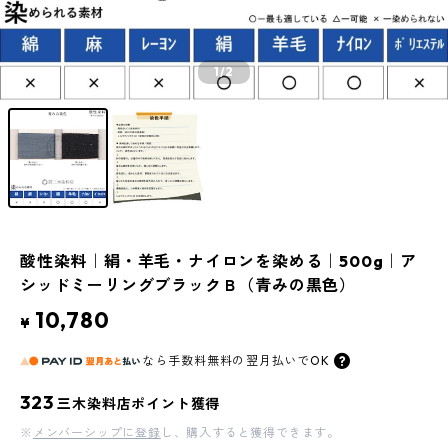
1
/2
酸性染料｜絹・羊毛・ナイロンを染める｜500g｜ア
シッドミーリングブラックＢ（青みの黒色）
10,780
¥
なら
手数料無料の
翌月払いでOK
323
三木染料店ポイント獲得
※
メンバーシップに登録
し、購入すると獲得できます。