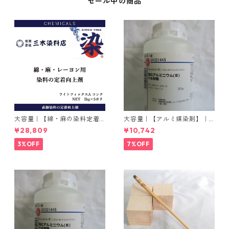
セール中の商品
大容量｜【綿・麻の染料定着
大容量｜【アルミ媒染剤】｜5
向上剤】｜2kg×5本｜ライト
00g−3本入り｜塩化アルミニ
¥28,809
¥10,742
フィックスAコンク
ウム
3%OFF
7%OFF