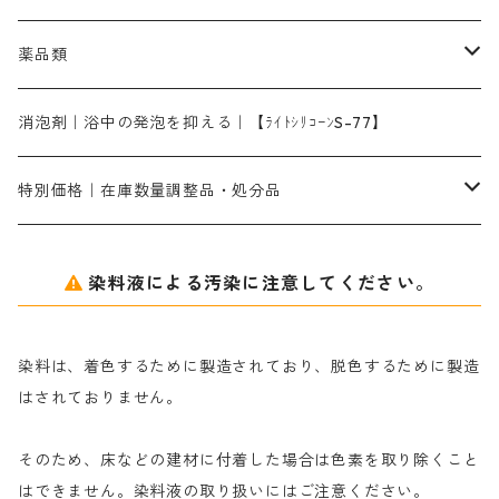
ターキスブルーHNG｜緑みの空色
差し刷毛（5分～1寸、10本から取り寄せ）
ライトフィックスAコンク｜綿・麻もしくは直接染料で染めた素材
全体脱色｜ハイドロサルファイトコンク
アルカリ剤｜反応染料用
たんぱく質系
脱色助剤｜浸透・複色抑制剤
染料溶解剤｜染料の均一な浸透・吸着を補助する
薬品類
片羽刷毛
シルクフィックス３A｜絹の染料定着向上剤
部分脱色｜デグロリンSコンク
ソーダ灰
メイプロガムNP｜にじみ防止剤
染料溶解剤
化学糊（PVA）
捺染糊
ア行
消泡剤｜浴中の発泡を抑える｜【ﾗｲﾄｼﾘｺｰﾝS-77】
ネオフィックスFC200％｜反応染料で染めた素材
アミラヂンD｜浸透・複色抑制剤
セレナゾールPDN｜各種染料の染料溶解剤
メイプロガムNP（綿・麻・絹用｜直接・酸性・含金染料用）
防腐剤｜アルカリ性
白場汚染防止剤｜ソーピング剤｜水洗する際の再汚染防止剤
カ行
特別価格｜在庫数量調整品・処分品
アルギン酸ナトリウム（反応染料専用）
薬品｜編集中
サ行
クローバーリッパ―
染料液による汚染に注意してください。
尿素｜反応染料の捺染時の湿潤剤・溶解剤
捺染糊の防腐剤|｜アルカリ性｜【プロテクトールN】
タ行
ダルマ画鋲
染料は、着色するために製造されており、脱色するために製造
｜反応染料の還元防止剤リキッドタイプ
ナ行
粉末顔料
はされておりません。
そのため、床などの建材に付着した場合は色素を取り除くこと
ハ行
綿・麻を染める染料
はできません。染料液の取り扱いにはご注意ください。