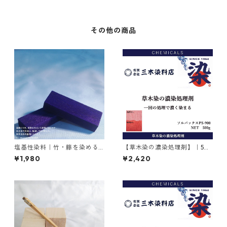
その他の商品
塩基性染料｜竹・籐を染める
【草木染の濃染処理剤】｜50
｜20g｜メチルバイオレット
0g｜ソルバックスPSー900
¥1,980
¥2,420
ピュアスペシャル（紫色）