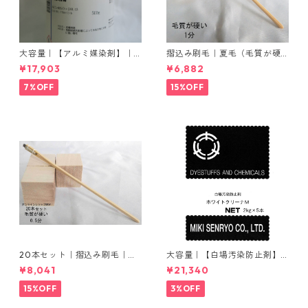
大容量｜【アルミ媒染剤】｜5
摺込み刷毛｜夏毛（毛質が硬
00g−5本入り｜塩化アルミニ
い）1分｜16本入り＊1セット
¥17,903
¥6,882
ウム
7%OFF
15%OFF
20本セット｜摺込み刷毛｜夏
大容量｜【白場汚染防止剤】
毛（毛質が硬い）0.5分
｜2kg×5本｜ホワイトクリー
¥8,041
¥21,340
ナＭ
15%OFF
3%OFF