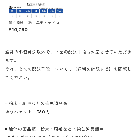
酸性染料｜絹・羊毛・ナイロ
ンを染める｜500g｜アシッド
¥10,780
ミーリングブラックＢ（青み
の黒色）
通常の小包発送以外で、下記の配送手段も対応させていただき
ます。
それ、ぞれの配送手段については【送料を確認する】を閲覧し
てください。
= 粉末・刷毛などの染色道具類＝
ゆうパケットー360円
= 液体の薬品類・粉末・刷毛などの染色道具類＝