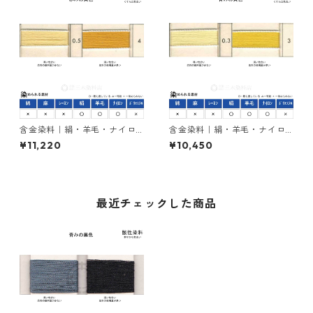
含金染料｜絹・羊毛・ナイロ
含金染料｜絹・羊毛・ナイロ
ンを染める｜500g｜ラニール
ンを染める｜500g｜イソラン
¥11,220
¥10,450
エローRRN（赤みの黄色）
エローK-GLN２５０％（青み
の黄色）
最近チェックした商品