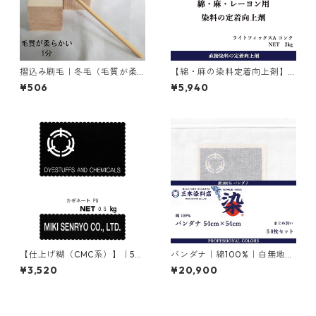
摺込み刷毛｜冬毛（毛質が柔
【綿・麻の染料定着向上剤】
らかい）1分
｜2kg｜ライトフィックスAコ
¥506
¥5,940
ンク
【仕上げ糊（CMC系）】｜50
バンダナ｜綿100%｜白無地｜
0g｜カゼネートPG
54cm×54cm｜50枚×1セット
¥3,520
¥20,900