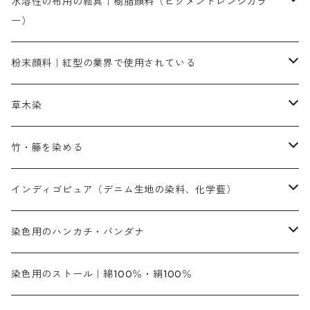
染料一覧
お勧めの3原色（赤・青・黄色）
水溶性の布用の絵具｜樹脂顔料（ピグメントレンジカラ
ー）
補助薬品
人気のおすすめ染料
お勧め｜スミフィックス～
染色に必要な薬品類
3原色以外の色目
ネオカラー（色）
粉末顔料｜紅型の業界で使用されている
赤色系
赤色系
レマゾール
赤色
補助薬品
染色に必要な薬品
内容量：100g
バィンダー（定着剤）
赤色系
草木染
黄色系
黄色系
青色
アルカリ剤
補助薬品
内容量：500g
本洋紅
増粘剤
黄色系
植物染料
竹・籐を染める
橙色系
青色系
橙色｜20g入りのみ公開
吸収促進剤
捺染に必要な材料
定番の色合い
代用朱黄色口
ファストエロ―10GN（鮮やかな黄色）
人気のおすすめ植物染料
黄色系
青色系
濃染処理剤｜ソルバックスPS－900
人気のおすすめ竹・藤を染める染料
インディゴピュア（デニム生地の染料、化学藍）
青色系
紫色系
紫色｜20g入りのみ公開
ソーピング剤
捺染糊
銀朱本朱赤口
ファストエロ―5GN（黄色）
インド茜・西洋茜の個別販売
エロ―M3G｜定番の色合い
NSBAブルー
オレンジ系
白色｜胡粉
媒染剤
塩基性染料（混色可能）
初心者向けお試しセット販売
染色用のハンカチ・バンダナ
紫色系
橙色系
緑色｜20g入りのみ公開
染料の定着向上剤
その他の薬剤（調整中）
銀朱本朱黄口
ファストエロ―R（赤みの黄色）
インド茜・西洋茜のセット商品
エロー ＭＧＲ｜明るい緑みの黄色
群青
オレンヂMG｜黄みの橙色
アルミ媒染剤
ビスマークブロンB｜赤茶色
緑色系
赤色系
黒色｜在庫処分特価
ソーダ灰｜アルカリ性のPH調整剤
オリジナル染料｜スス竹色｜ミキセットファストブロンGR
インディゴピュア
45cm×45cm（ハンカチ）｜端の始末も綿糸｜タグなし
染色用のストール｜綿100％・絹100％
緑色系
茶色｜20g入りのみ公開
本黄土（取り寄せ）
すおう｜赤色系
ゴールド エロー ＭＧ｜緑みの黄色
ミロリーブルー