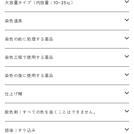
オレンヂMGD（定番の色合い）
鉄媒染剤
塩基性エロ―｜液体タイプ
茶色系
レットMFB｜赤色（定番の色合い）
青色系
緑色｜在庫処分特価
藍染
アルカリ剤
54cm×54cm（バンダナ）｜端の始末も綿糸｜タグなし
大容量タイプ（内容量：10~25㎏）
茶色系
灰色｜20g入りのみ公開
かりやす｜黄色系
ゴールド エロー ＭＦＲ｜赤みの黄色
オレンヂMGR（赤みの橙色）
スズ媒染剤
塩基性レット｜赤色
灰色系
レットMG｜黄みの朱色
ネビーブルーMB（定番の色合い）
ぶどう糖
灰色系
紫色系
茶色｜在庫処分特価
染色用途のハンカチ・バンダナ
ハイドロサルファイトコンク
芒硝｜綿の染色時の吸収促進剤
染色道具
黒色
きはだ｜黄色系
ゴールド エロー ＭＧＲ｜山吹色
クロム媒染剤
メチレンブルー｜青色
黒色系
レットMGD｜朱色（定番の色合い）
ブルーMB（定番の色合い）
ハイドロサルファイトコンク
黒色系
バイオレットMFB
45cm×45cm（ハンカチ）｜端の始末も綿糸｜タグなし
緑色系
酸性剤
ソーダ灰｜アルカリ性のPH調整剤
刷毛
染色の前に処理する薬品
カッチ｜茶系
銅媒染液
塩基性ブラック｜黒色
染料一覧ー20g入り
ブリリアントレットMFBR｜青みの朱色
ブルーMR｜赤みの青色
PH調整剤は、直接店舗へ問い合わせください
20g
54cm×54cm（バンダナ）｜端の始末も綿糸｜タグなし
ダークグリンMG（定番の色合い）
摺込み刷毛（スリコミハケ）ー夏毛（硬いタイプ）
茶色系
硫酸第一鉄｜鉄媒染剤
ローケツ筆
精練剤｜汚れ落とし剤｜針状マルセル石鹸
染色工程で使用する薬品
霧島産・晩秋茶｜黄金色（赤みの黄色）｜準備中
メチルバイオレットピュアスペシャル｜紫色
染料一覧ー50g入り
レットM3B｜深みの赤色
ブルーMG｜空色
50g
グリーンMB｜緑色
摺込み刷毛（スリコミハケ）ー冬毛（柔らかいタイプ）
ダークブロンMFB｜こげ茶色
ローケツ用筆｜1本～販売
黒色系
洋型紙（9番手｜中薄口、10番手｜中厚口）
糊落とし剤｜ソルベンCA
染料の吸収促進剤
染色の後に使用する薬品
霧島産・晩秋茶｜媒染剤セット｜準備中
ローダミンB｜赤紫色｜マゼンダ色
染料一覧ー100g入り
ルビンMB｜赤紫色
スカイブルーMB｜緑みの空色
100g
グリーンMY｜黄緑色
摺込み刷毛（スリコミハケ）ーまとめ買い（値引き）
ブロンHNR｜こげ茶色
ローケツ用筆ー10%off｜20本セットお取り寄せ品
ブラックMK（赤みの黒色）
有償サンプル品｜約20cm×27cm
酢酸｜絹・羊毛・ナイロンに使用する
白色系（定番の色合い）
張木｜入荷待ち
濃染処理剤｜ソルバックスPS－900
染料のムラ染め抑制剤（均染剤）
ソーピング剤｜未定着の染料を除去すること
仕上げ糊
染料一覧ー500g入り
ピンクMB｜ピンク色
スカイブルーHNR｜緑みの空色
500g
引染刷毛（ヒキゾメハケ）
ブロンB｜赤茶色
ローケツ用筆ー10％off｜2、6、10、12号、各1本
ブラックMG（青みの黒色）
洋型紙9番手｜中薄口｜約54cm×110cm
芒硝｜綿・麻の染色に使用する。
ネオホワイトR
アゾリン200％｜綿・麻・絹・羊毛・ナイロンの染色
ネオポールB－300｜反応染料のソーピング剤
伸子
染料の浸透剤
仕上げ剤｜柔軟・平滑剤
カルボキシメチルセルロース（CMC）
脱色剤｜すべての色を抜くことはできません。
染料一覧ー1kg入り
ローズMB｜鮮やかなピンク色）
スカイブルーMG｜緑みの空色
1kg
差し刷毛（1～4分、1本から販売可能）
ブロンHN２R｜赤茶色
洋型紙10番手｜中厚口｜約54cm×110cm
レオニールEHC｜反応染料用
ソルバライトS-70｜各種繊維の浸し染めに使用可能
型洗いブラシ
染料の定着向上剤
白場汚染防止剤
海藻系
脱色剤
捺染｜すり込み