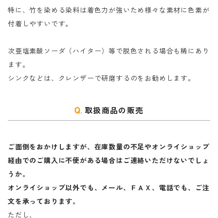
特に、竹を染める染料は着色力が強いため様々な素材に色素が
マ行
絹・羊毛を染める染料
付着しやすいです。
ヤ行
次亜塩素酸ソーダ（ハイター）等で脱色される場合も稀にあり
ます。
ラ行
シンクなどは、クレンザーで研磨するのをお勧めします。
取扱商品の販売
ご面倒をおかけしますが、在庫数量の不足やオンライショップ
経由でのご購入に不便がある場合はご連絡いただけないでしょ
うか。
オンライショップ以外でも、メール、ＦＡＸ、電話でも、ご注
文を承っております。
ただし、