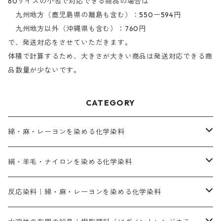
60サイズの小包で対応できる商品の場合は
九州地方（鹿児島県の離島も含む）：550ー594円
九州地方以外（沖縄県も含む）：760円
で、発送対応をさせていただきます。
体積で計算するため、大きさが大きい商品は発送対応できる商
品数量が少ないです。
CATEGORY
綿・麻・レーヨンを染める化学染料
直接染料－染色手順が簡単
絹・羊毛・ナイロンを染める化学染料
人気のおすすめ直接染料
お買い得品
反応染料｜綿・麻・レーヨンを染める化学染料
染色に必要な薬品類