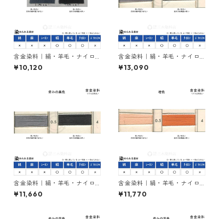
含金染料｜絹・羊毛・ナイロ
含金染料｜絹・羊毛・ナイロ
ンを染める｜500g｜ラナセッ
ンを染める｜500g｜カヤカラ
¥10,120
¥13,090
トグレーG（緑みの灰色）
ンブラック２RL（赤みの黒
色）
含金染料｜絹・羊毛・ナイロ
含金染料｜絹・羊毛・ナイロ
ンを染める｜500g｜イレミア
ンを染める｜500g｜ラニール
¥11,660
¥11,770
ブラックBG（青みの黒色）
オレンヂＲ（橙色）