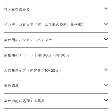
青色
アルカリ剤
補助薬品
内容量：500g
本洋紅
増粘剤
黄色系
植物染料
竹・籐を染める
橙色系
青色系
橙色｜20g入りのみ公開
吸収促進剤
捺染に必要な材料
定番の色合い
代用朱黄色口
ファストエロ―10GN（鮮やかな黄色）
人気のおすすめ植物染料
黄色系
青色系
濃染処理剤｜ソルバックスPS－900
人気のおすすめ竹・藤を染める染料
インディゴピュア（デニム生地の染料、化学藍）
青色系
紫色系
紫色｜20g入りのみ公開
ソーピング剤
捺染糊
銀朱本朱赤口
ファストエロ―5GN（黄色）
インド茜・西洋茜の個別販売
エロ―M3G｜定番の色合い
NSBAブルー
オレンジ系
白色｜胡粉
媒染剤
塩基性染料（混色可能）
初心者向けお試しセット販売
染色用のハンカチ・バンダナ
紫色系
橙色系
緑色｜20g入りのみ公開
染料の定着向上剤
その他の薬剤（調整中）
銀朱本朱黄口
ファストエロ―R（赤みの黄色）
インド茜・西洋茜のセット商品
エロー ＭＧＲ｜明るい緑みの黄色
群青
オレンヂMG｜黄みの橙色
アルミ媒染剤
ビスマークブロンB｜赤茶色
緑色系
赤色系
黒色｜在庫処分特価
ソーダ灰｜アルカリ性のPH調整剤
オリジナル染料｜スス竹色｜ミキセットファストブロンGR
インディゴピュア
45cm×45cm（ハンカチ）｜端の始末も綿糸｜タグなし
染色用のストール｜綿100％・絹100％
緑色系
茶色｜20g入りのみ公開
本黄土（取り寄せ）
すおう｜赤色系
ゴールド エロー ＭＧ｜緑みの黄色
ミロリーブルー
オレンヂMGD（定番の色合い）
鉄媒染剤
塩基性エロ―｜液体タイプ
茶色系
レットMFB｜赤色（定番の色合い）
青色系
緑色｜在庫処分特価
藍染
アルカリ剤
54cm×54cm（バンダナ）｜端の始末も綿糸｜タグなし
大容量タイプ（内容量：10~25㎏）
茶色系
灰色｜20g入りのみ公開
かりやす｜黄色系
ゴールド エロー ＭＦＲ｜赤みの黄色
オレンヂMGR（赤みの橙色）
スズ媒染剤
塩基性レット｜赤色
灰色系
レットMG｜黄みの朱色
ネビーブルーMB（定番の色合い）
ぶどう糖
灰色系
紫色系
茶色｜在庫処分特価
染色用途のハンカチ・バンダナ
ハイドロサルファイトコンク
芒硝｜綿の染色時の吸収促進剤
染色道具
黒色
きはだ｜黄色系
ゴールド エロー ＭＧＲ｜山吹色
クロム媒染剤
メチレンブルー｜青色
黒色系
レットMGD｜朱色（定番の色合い）
ブルーMB（定番の色合い）
ハイドロサルファイトコンク
黒色系
バイオレットMFB
45cm×45cm（ハンカチ）｜端の始末も綿糸｜タグなし
緑色系
酸性剤
ソーダ灰｜アルカリ性のPH調整剤
刷毛
染色の前に処理する薬品
カッチ｜茶系
銅媒染液
塩基性ブラック｜黒色
染料一覧ー20g入り