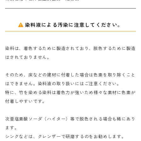
アルギン酸ナトリウム（反応染料専用）
薬品｜編集中
サ行
クローバーリッパ―
染料液による汚染に注意してください。
尿素｜反応染料の捺染時の湿潤剤・溶解剤
捺染糊の防腐剤|｜アルカリ性｜【プロテクトールN】
タ行
ダルマ画鋲
染料は、着色するために製造されており、脱色するために製造
｜反応染料の還元防止剤リキッドタイプ
ナ行
粉末顔料
はされておりません。
そのため、床などの建材に付着した場合は色素を取り除くこと
ハ行
綿・麻を染める染料
はできません。染料液の取り扱いにはご注意ください。
特に、竹を染める染料は着色力が強いため様々な素材に色素が
マ行
絹・羊毛を染める染料
付着しやすいです。
ヤ行
次亜塩素酸ソーダ（ハイター）等で脱色される場合も稀にあり
ます。
ラ行
シンクなどは、クレンザーで研磨するのをお勧めします。