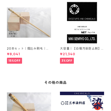
20本セット｜摺込み刷毛｜夏
大容量｜【白場汚染防止剤】
毛（毛質が硬い）0.5分
｜2kg×5本｜ホワイトクリー
¥8,041
¥21,340
ナＭ
15%OFF
3%OFF
その他の商品