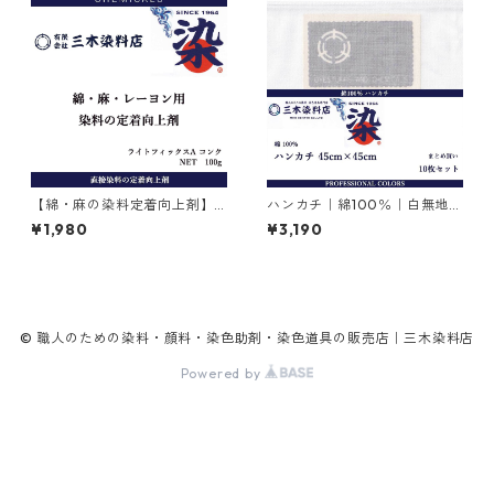
【綿・麻の染料定着向上剤】
ハンカチ｜綿100％｜白無地｜
｜100g｜ライトフィックスA
45cm×45cm｜10枚×1セット
¥1,980
¥3,190
コンク
© 職人のための染料・顔料・染色助剤・染色道具の販売店｜三木染料店
Powered by