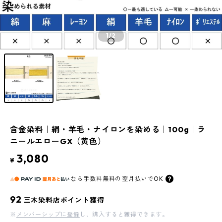
1
/2
含金染料｜絹・羊毛・ナイロンを染める｜100g｜ラ
ニールエローGX（黄色）
3,080
¥
なら
手数料無料の
翌月払いでOK
92
三木染料店ポイント獲得
※
メンバーシップに登録
し、購入すると獲得できます。