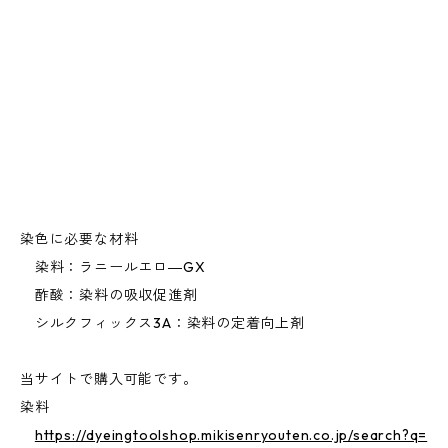
染色に必要な材料
染料：ラニールエロ―GX
酢酸：染料の吸収促進剤
シルクフィックス3A：染料の定着向上剤
当サイトで購入可能です。
染料
https://dyeingtoolshop.mikisenryouten.co.jp/search?q=