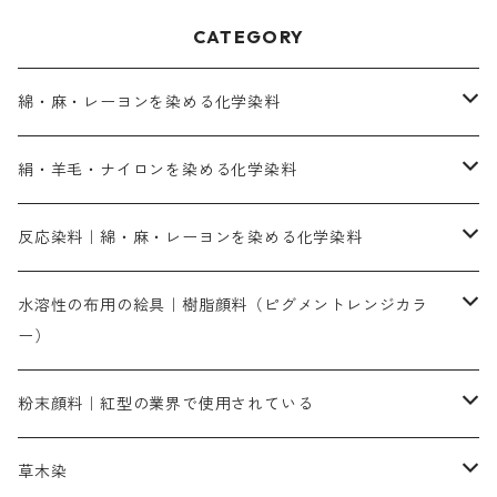
CATEGORY
綿・麻・レーヨンを染める化学染料
直接染料－染色手順が簡単
絹・羊毛・ナイロンを染める化学染料
人気のおすすめ直接染料
お買い得品
反応染料｜綿・麻・レーヨンを染める化学染料
染色に必要な薬品類
染料一覧
お勧めの3原色（赤・青・黄色）
水溶性の布用の絵具｜樹脂顔料（ピグメントレンジカラ
ー）
補助薬品
人気のおすすめ染料
お勧め｜スミフィックス～
染色に必要な薬品類
3原色以外の色目
ネオカラー（色）
粉末顔料｜紅型の業界で使用されている
赤色系
赤色系
レマゾール
赤色
補助薬品
染色に必要な薬品
内容量：100g
バィンダー（定着剤）
赤色系
草木染
黄色系
黄色系