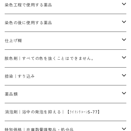
ブリリアントレットMFBR｜青みの朱色
ブルーMR｜赤みの青色
PH調整剤は、直接店舗へ問い合わせください
20g
54cm×54cm（バンダナ）｜端の始末も綿糸｜タグなし
ダークグリンMG（定番の色合い）
摺込み刷毛（スリコミハケ）ー夏毛（硬いタイプ）
茶色系
硫酸第一鉄｜鉄媒染剤
ローケツ筆
精練剤｜汚れ落とし剤｜針状マルセル石鹸
染色工程で使用する薬品
霧島産・晩秋茶｜黄金色（赤みの黄色）｜準備中
メチルバイオレットピュアスペシャル｜紫色
染料一覧ー50g入り
レットM3B｜深みの赤色
ブルーMG｜空色
50g
グリーンMB｜緑色
摺込み刷毛（スリコミハケ）ー冬毛（柔らかいタイプ）
ダークブロンMFB｜こげ茶色
ローケツ用筆｜1本～販売
黒色系
洋型紙（9番手｜中薄口、10番手｜中厚口）
糊落とし剤｜ソルベンCA
染料の吸収促進剤
染色の後に使用する薬品
霧島産・晩秋茶｜媒染剤セット｜準備中
ローダミンB｜赤紫色｜マゼンダ色
染料一覧ー100g入り
ルビンMB｜赤紫色
スカイブルーMB｜緑みの空色
100g
グリーンMY｜黄緑色
摺込み刷毛（スリコミハケ）ーまとめ買い（値引き）
ブロンHNR｜こげ茶色
ローケツ用筆ー10%off｜20本セットお取り寄せ品
ブラックMK（赤みの黒色）
有償サンプル品｜約20cm×27cm
酢酸｜絹・羊毛・ナイロンに使用する
白色系（定番の色合い）
張木｜入荷待ち
濃染処理剤｜ソルバックスPS－900
染料のムラ染め抑制剤（均染剤）
ソーピング剤｜未定着の染料を除去すること
仕上げ糊
染料一覧ー500g入り
ピンクMB｜ピンク色
スカイブルーHNR｜緑みの空色
500g
引染刷毛（ヒキゾメハケ）
ブロンB｜赤茶色
ローケツ用筆ー10％off｜2、6、10、12号、各1本
ブラックMG（青みの黒色）
洋型紙9番手｜中薄口｜約54cm×110cm
芒硝｜綿・麻の染色に使用する。
ネオホワイトR
アゾリン200％｜綿・麻・絹・羊毛・ナイロンの染色
ネオポールB－300｜反応染料のソーピング剤
伸子
染料の浸透剤
仕上げ剤｜柔軟・平滑剤
カルボキシメチルセルロース（CMC）
脱色剤｜すべての色を抜くことはできません。
染料一覧ー1kg入り
ローズMB｜鮮やかなピンク色）
スカイブルーMG｜緑みの空色
1kg
差し刷毛（1～4分、1本から販売可能）
ブロンHN２R｜赤茶色
洋型紙10番手｜中厚口｜約54cm×110cm
レオニールEHC｜反応染料用
ソルバライトS-70｜各種繊維の浸し染めに使用可能
型洗いブラシ
染料の定着向上剤
白場汚染防止剤
海藻系
脱色剤
捺染｜すり込み
ターキスブルーHNG｜緑みの空色
差し刷毛（5分～1寸、10本から取り寄せ）
ライトフィックスAコンク｜綿・麻もしくは直接染料で染めた素材
全体脱色｜ハイドロサルファイトコンク
アルカリ剤｜反応染料用
たんぱく質系
脱色助剤｜浸透・複色抑制剤
染料溶解剤｜染料の均一な浸透・吸着を補助する
薬品類
片羽刷毛
シルクフィックス３A｜絹の染料定着向上剤
部分脱色｜デグロリンSコンク
ソーダ灰
メイプロガムNP｜にじみ防止剤
染料溶解剤
化学糊（PVA）
捺染糊
ア行
消泡剤｜浴中の発泡を抑える｜【ﾗｲﾄｼﾘｺｰﾝS-77】
ネオフィックスFC200％｜反応染料で染めた素材
アミラヂンD｜浸透・複色抑制剤
セレナゾールPDN｜各種染料の染料溶解剤
メイプロガムNP（綿・麻・絹用｜直接・酸性・含金染料用）
防腐剤｜アルカリ性
白場汚染防止剤｜ソーピング剤｜水洗する際の再汚染防止剤
カ行
特別価格｜在庫数量調整品・処分品