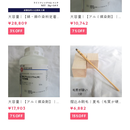
大容量｜【綿・麻の染料定着
大容量｜【アルミ媒染剤】｜5
向上剤】｜2kg×5本｜ライト
00g−3本入り｜塩化アルミニ
¥28,809
¥10,742
フィックスAコンク
ウム
3%OFF
7%OFF
大容量｜【アルミ媒染剤】｜5
摺込み刷毛｜夏毛（毛質が硬
00g−5本入り｜塩化アルミニ
い）1分｜16本入り＊1セット
¥17,903
¥6,882
ウム
7%OFF
15%OFF