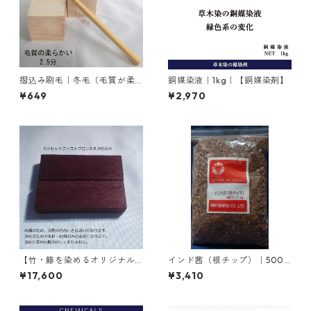
摺込み刷毛｜冬毛（毛質が柔
銅媒染液｜1kg｜【銅媒染剤】
らかい）2.5分
¥649
¥2,970
【竹・籐を染めるオリジナル
インド茜（根チップ）｜500g
染料】｜1kg｜ミキセットファ
｜植物染料
¥17,600
¥3,410
ストブロンＧＲ（こげ茶色）