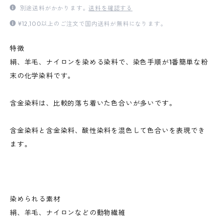
別途送料がかかります。
送料を確認する
¥12,100以上のご注文で国内送料が無料になります。
特徴
絹、羊毛、ナイロンを染める染料で、染色手順が1番簡単な粉
末の化学染料です。
含金染料は、比較的落ち着いた色合いが多いです。
含金染料と含金染料、酸性染料を混色して色合いを表現でき
ます。
染められる素材
絹、羊毛、ナイロンなどの動物繊維