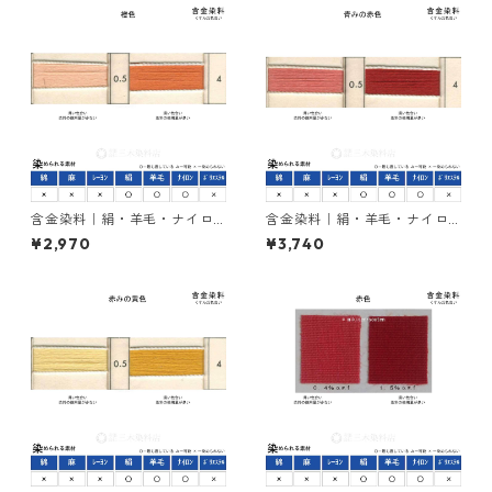
含金染料｜絹・羊毛・ナイロ
含金染料｜絹・羊毛・ナイロ
ンを染める｜100g｜ラニール
ンを染める｜100g｜カヤカラ
¥2,970
¥3,740
オレンヂＲ（橙色）
ンレットGLW（赤色）