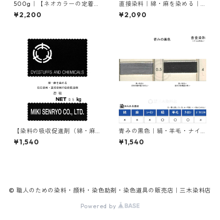
500g｜【ネオカラーの定着
直接染料｜綿・麻を染める｜2
剤】｜ネオバィンダー#41（樹
0g｜ダイレクトファストブラ
¥2,200
¥2,090
脂顔料の定着剤）
ックRC（赤みの黒色）
【染料の吸収促進剤（綿・麻
青みの黒色｜絹・羊毛・ナイ
用）】｜500g｜無水芒硝
ロンを染める｜含金染料｜20
¥1,540
¥1,540
g｜イレミアブラックBG（青
みの黒色）
© 職人のための染料・顔料・染色助剤・染色道具の販売店｜三木染料店
Powered by