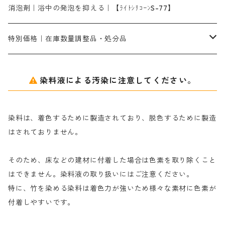
シルクフィックス３A｜絹の染料定着向上剤
部分脱色｜デグロリンSコンク
ソーダ灰
メイプロガムNP｜にじみ防止剤
染料溶解剤
化学糊（PVA）
捺染糊
ア行
消泡剤｜浴中の発泡を抑える｜【ﾗｲﾄｼﾘｺｰﾝS-77】
ネオフィックスFC200％｜反応染料で染めた素材
アミラヂンD｜浸透・複色抑制剤
セレナゾールPDN｜各種染料の染料溶解剤
メイプロガムNP（綿・麻・絹用｜直接・酸性・含金染料用）
防腐剤｜アルカリ性
白場汚染防止剤｜ソーピング剤｜水洗する際の再汚染防止剤
カ行
特別価格｜在庫数量調整品・処分品
アルギン酸ナトリウム（反応染料専用）
薬品｜編集中
サ行
クローバーリッパ―
染料液による汚染に注意してください。
尿素｜反応染料の捺染時の湿潤剤・溶解剤
捺染糊の防腐剤|｜アルカリ性｜【プロテクトールN】
タ行
ダルマ画鋲
染料は、着色するために製造されており、脱色するために製造
｜反応染料の還元防止剤リキッドタイプ
ナ行
粉末顔料
はされておりません。
そのため、床などの建材に付着した場合は色素を取り除くこと
ハ行
綿・麻を染める染料
はできません。染料液の取り扱いにはご注意ください。
特に、竹を染める染料は着色力が強いため様々な素材に色素が
マ行
絹・羊毛を染める染料
付着しやすいです。
ヤ行