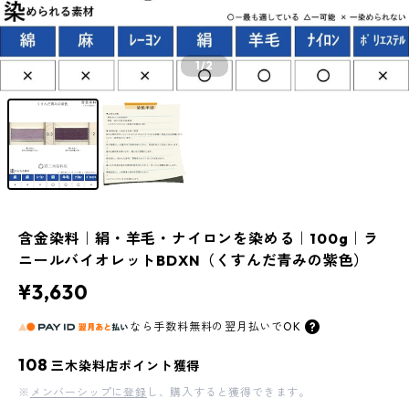
1
/2
含金染料｜絹・羊毛・ナイロンを染める｜100g｜ラ
ニールバイオレットBDXN（くすんだ青みの紫色）
¥3,630
なら
手数料無料の
翌月払いでOK
108
三木染料店ポイント獲得
※
メンバーシップに登録
し、購入すると獲得できます。