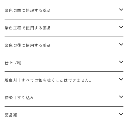
きはだ｜黄色系
ゴールド エロー ＭＧＲ｜山吹色
クロム媒染剤
メチレンブルー｜青色
黒色系
レットMGD｜朱色（定番の色合い）
ブルーMB（定番の色合い）
ハイドロサルファイトコンク
黒色系
バイオレットMFB
45cm×45cm（ハンカチ）｜端の始末も綿糸｜タグなし
緑色系
酸性剤
ソーダ灰｜アルカリ性のPH調整剤
刷毛
染色の前に処理する薬品
カッチ｜茶系
銅媒染液
塩基性ブラック｜黒色
染料一覧ー20g入り
ブリリアントレットMFBR｜青みの朱色
ブルーMR｜赤みの青色
PH調整剤は、直接店舗へ問い合わせください
20g
54cm×54cm（バンダナ）｜端の始末も綿糸｜タグなし
ダークグリンMG（定番の色合い）
摺込み刷毛（スリコミハケ）ー夏毛（硬いタイプ）
茶色系
硫酸第一鉄｜鉄媒染剤
ローケツ筆
精練剤｜汚れ落とし剤｜針状マルセル石鹸
染色工程で使用する薬品
霧島産・晩秋茶｜黄金色（赤みの黄色）｜準備中
メチルバイオレットピュアスペシャル｜紫色
染料一覧ー50g入り
レットM3B｜深みの赤色
ブルーMG｜空色
50g
グリーンMB｜緑色
摺込み刷毛（スリコミハケ）ー冬毛（柔らかいタイプ）
ダークブロンMFB｜こげ茶色
ローケツ用筆｜1本～販売
黒色系
洋型紙（9番手｜中薄口、10番手｜中厚口）
糊落とし剤｜ソルベンCA
染料の吸収促進剤
染色の後に使用する薬品
霧島産・晩秋茶｜媒染剤セット｜準備中
ローダミンB｜赤紫色｜マゼンダ色
染料一覧ー100g入り
ルビンMB｜赤紫色
スカイブルーMB｜緑みの空色
100g
グリーンMY｜黄緑色
摺込み刷毛（スリコミハケ）ーまとめ買い（値引き）
ブロンHNR｜こげ茶色
ローケツ用筆ー10%off｜20本セットお取り寄せ品
ブラックMK（赤みの黒色）
有償サンプル品｜約20cm×27cm
酢酸｜絹・羊毛・ナイロンに使用する
白色系（定番の色合い）
張木｜入荷待ち
濃染処理剤｜ソルバックスPS－900
染料のムラ染め抑制剤（均染剤）
ソーピング剤｜未定着の染料を除去すること
仕上げ糊
染料一覧ー500g入り
ピンクMB｜ピンク色
スカイブルーHNR｜緑みの空色
500g
引染刷毛（ヒキゾメハケ）
ブロンB｜赤茶色
ローケツ用筆ー10％off｜2、6、10、12号、各1本
ブラックMG（青みの黒色）
洋型紙9番手｜中薄口｜約54cm×110cm
芒硝｜綿・麻の染色に使用する。
ネオホワイトR
アゾリン200％｜綿・麻・絹・羊毛・ナイロンの染色
ネオポールB－300｜反応染料のソーピング剤
伸子
染料の浸透剤
仕上げ剤｜柔軟・平滑剤
カルボキシメチルセルロース（CMC）
脱色剤｜すべての色を抜くことはできません。
染料一覧ー1kg入り
ローズMB｜鮮やかなピンク色）
スカイブルーMG｜緑みの空色
1kg
差し刷毛（1～4分、1本から販売可能）
ブロンHN２R｜赤茶色
洋型紙10番手｜中厚口｜約54cm×110cm
レオニールEHC｜反応染料用
ソルバライトS-70｜各種繊維の浸し染めに使用可能
型洗いブラシ
染料の定着向上剤
白場汚染防止剤
海藻系
脱色剤
捺染｜すり込み
ターキスブルーHNG｜緑みの空色
差し刷毛（5分～1寸、10本から取り寄せ）
ライトフィックスAコンク｜綿・麻もしくは直接染料で染めた素材
全体脱色｜ハイドロサルファイトコンク
アルカリ剤｜反応染料用
たんぱく質系
脱色助剤｜浸透・複色抑制剤
染料溶解剤｜染料の均一な浸透・吸着を補助する
薬品類
片羽刷毛