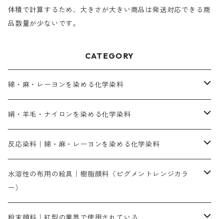
体積で計算するため、大きさが大きい商品は発送対応できる商
品数量が少ないです。
CATEGORY
綿・麻・レーヨンを染める化学染料
直接染料－染色手順が簡単
絹・羊毛・ナイロンを染める化学染料
人気のおすすめ直接染料
お買い得品
反応染料｜綿・麻・レーヨンを染める化学染料
染色に必要な薬品類
染料一覧
お勧めの3原色（赤・青・黄色）
水溶性の布用の絵具｜樹脂顔料（ピグメントレンジカラ
ー）
補助薬品
人気のおすすめ染料
お勧め｜スミフィックス～
染色に必要な薬品類
3原色以外の色目
ネオカラー（色）
粉末顔料｜紅型の業界で使用されている