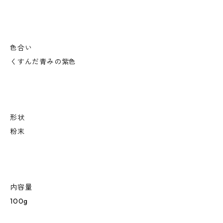
色合い
くすんだ青みの紫色
形状
粉末
内容量
100g