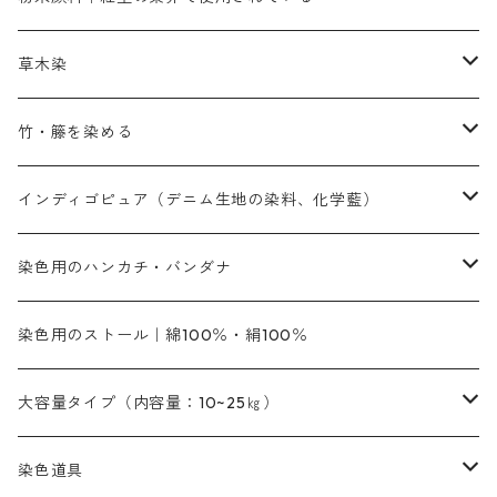
赤色系
赤色系
レマゾール
赤色
補助薬品
染色に必要な薬品
内容量：100g
バィンダー（定着剤）
赤色系
草木染
黄色系
黄色系
青色
アルカリ剤
補助薬品
内容量：500g
本洋紅
増粘剤
黄色系
植物染料
竹・籐を染める
橙色系
青色系
橙色｜20g入りのみ公開
吸収促進剤
捺染に必要な材料
定番の色合い
代用朱黄色口
ファストエロ―10GN（鮮やかな黄色）
人気のおすすめ植物染料
黄色系
青色系
濃染処理剤｜ソルバックスPS－900
人気のおすすめ竹・藤を染める染料
インディゴピュア（デニム生地の染料、化学藍）
青色系
紫色系
紫色｜20g入りのみ公開
ソーピング剤
捺染糊
銀朱本朱赤口
ファストエロ―5GN（黄色）
インド茜・西洋茜の個別販売
エロ―M3G｜定番の色合い
NSBAブルー
オレンジ系
白色｜胡粉
媒染剤
塩基性染料（混色可能）
初心者向けお試しセット販売
染色用のハンカチ・バンダナ
紫色系
橙色系
緑色｜20g入りのみ公開
染料の定着向上剤
その他の薬剤（調整中）
銀朱本朱黄口
ファストエロ―R（赤みの黄色）
インド茜・西洋茜のセット商品
エロー ＭＧＲ｜明るい緑みの黄色
群青
オレンヂMG｜黄みの橙色
アルミ媒染剤
ビスマークブロンB｜赤茶色
緑色系
赤色系
黒色｜在庫処分特価
ソーダ灰｜アルカリ性のPH調整剤
オリジナル染料｜スス竹色｜ミキセットファストブロンGR
インディゴピュア
45cm×45cm（ハンカチ）｜端の始末も綿糸｜タグなし
染色用のストール｜綿100％・絹100％
緑色系
茶色｜20g入りのみ公開
本黄土（取り寄せ）
すおう｜赤色系
ゴールド エロー ＭＧ｜緑みの黄色
ミロリーブルー
オレンヂMGD（定番の色合い）
鉄媒染剤
塩基性エロ―｜液体タイプ
茶色系
レットMFB｜赤色（定番の色合い）
青色系
緑色｜在庫処分特価
藍染
アルカリ剤
54cm×54cm（バンダナ）｜端の始末も綿糸｜タグなし
大容量タイプ（内容量：10~25㎏）
茶色系
灰色｜20g入りのみ公開
かりやす｜黄色系
ゴールド エロー ＭＦＲ｜赤みの黄色
オレンヂMGR（赤みの橙色）
スズ媒染剤
塩基性レット｜赤色
灰色系
レットMG｜黄みの朱色
ネビーブルーMB（定番の色合い）
ぶどう糖
灰色系
紫色系
茶色｜在庫処分特価
染色用途のハンカチ・バンダナ
ハイドロサルファイトコンク
芒硝｜綿の染色時の吸収促進剤
染色道具
黒色