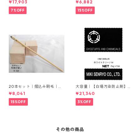
¥17,903
¥6,882
ウム
7%OFF
15%OFF
20本セット｜摺込み刷毛｜夏
大容量｜【白場汚染防止剤】
毛（毛質が硬い）0.5分
｜2kg×5本｜ホワイトクリー
¥8,041
¥21,340
ナＭ
15%OFF
3%OFF
その他の商品