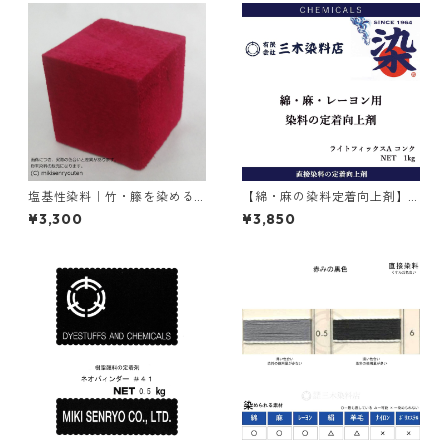
塩基性染料｜竹・籐を染める
【綿・麻の染料定着向上剤】
｜100g｜塩基性レット（赤色
｜1kg｜ライトフィックスAコ
¥3,300
¥3,850
系）
ンク