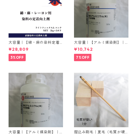
大容量｜【綿・麻の染料定着
大容量｜【アルミ媒染剤】｜5
向上剤】｜2kg×5本｜ライト
00g−3本入り｜塩化アルミニ
¥28,809
¥10,742
フィックスAコンク
ウム
3%OFF
7%OFF
大容量｜【アルミ媒染剤】｜5
摺込み刷毛｜夏毛（毛質が硬
00g−5本入り｜塩化アルミニ
い）1分｜16本入り＊1セット