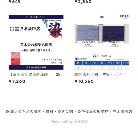
¥649
¥2,860
ハイドロサルファイト
【草木染の濃染処理剤】｜2kg
酸性染料｜絹・羊毛・ナイロ
｜ソルバックスPSー900
ンを染める｜500g｜アシッド
¥7,260
¥10,560
ミーリングサイアニンGR（紺
色）
© 職人のための染料・顔料・染色助剤・染色道具の販売店｜三木染料店
Powered by