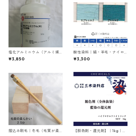
塩化アルミニウム（アルミ媒
酸性染料｜絹・羊毛・ナイロ
染剤）｜500g入り
ンを染める｜100g｜カヤノー
¥3,850
¥3,300
ルミーリンググリンGW（緑と
青の中間色）
摺込み刷毛｜冬毛（毛質が柔
【脱色剤・還元剤】｜1kg｜ハ
らかい）2.5分
イドロサルファイトコンク｜