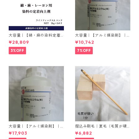
大容量｜【綿・麻の染料定着
大容量｜【アルミ媒染剤】｜5
向上剤】｜2kg×5本｜ライト
00g−3本入り｜塩化アルミニ
¥28,809
¥10,742
フィックスAコンク
ウム
3%OFF
7%OFF
大容量｜【アルミ媒染剤】｜5
摺込み刷毛｜夏毛（毛質が硬
00g−5本入り｜塩化アルミニ
い）1分｜16本入り＊1セット
¥17,903
¥6,882
ウム