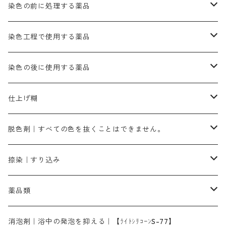
ブルーMB（定番の色合い）
ハイドロサルファイトコンク
黒色系
バイオレットMFB
45cm×45cm（ハンカチ）｜端の始末も綿糸｜タグなし
緑色系
酸性剤
ソーダ灰｜アルカリ性のPH調整剤
刷毛
染色の前に処理する薬品
カッチ｜茶系
銅媒染液
塩基性ブラック｜黒色
染料一覧ー20g入り
ブリリアントレットMFBR｜青みの朱色
ブルーMR｜赤みの青色
PH調整剤は、直接店舗へ問い合わせください
20g
54cm×54cm（バンダナ）｜端の始末も綿糸｜タグなし
ダークグリンMG（定番の色合い）
摺込み刷毛（スリコミハケ）ー夏毛（硬いタイプ）
茶色系
硫酸第一鉄｜鉄媒染剤
ローケツ筆
精練剤｜汚れ落とし剤｜針状マルセル石鹸
染色工程で使用する薬品
霧島産・晩秋茶｜黄金色（赤みの黄色）｜準備中
メチルバイオレットピュアスペシャル｜紫色
染料一覧ー50g入り
レットM3B｜深みの赤色
ブルーMG｜空色
50g
グリーンMB｜緑色
摺込み刷毛（スリコミハケ）ー冬毛（柔らかいタイプ）
ダークブロンMFB｜こげ茶色
ローケツ用筆｜1本～販売
黒色系
洋型紙（9番手｜中薄口、10番手｜中厚口）
糊落とし剤｜ソルベンCA
染料の吸収促進剤
染色の後に使用する薬品
霧島産・晩秋茶｜媒染剤セット｜準備中
ローダミンB｜赤紫色｜マゼンダ色
染料一覧ー100g入り
ルビンMB｜赤紫色
スカイブルーMB｜緑みの空色
100g
グリーンMY｜黄緑色
摺込み刷毛（スリコミハケ）ーまとめ買い（値引き）
ブロンHNR｜こげ茶色
ローケツ用筆ー10%off｜20本セットお取り寄せ品
ブラックMK（赤みの黒色）
有償サンプル品｜約20cm×27cm
酢酸｜絹・羊毛・ナイロンに使用する
白色系（定番の色合い）
張木｜入荷待ち
濃染処理剤｜ソルバックスPS－900
染料のムラ染め抑制剤（均染剤）
ソーピング剤｜未定着の染料を除去すること
仕上げ糊
染料一覧ー500g入り
ピンクMB｜ピンク色
スカイブルーHNR｜緑みの空色
500g
引染刷毛（ヒキゾメハケ）
ブロンB｜赤茶色
ローケツ用筆ー10％off｜2、6、10、12号、各1本
ブラックMG（青みの黒色）
洋型紙9番手｜中薄口｜約54cm×110cm
芒硝｜綿・麻の染色に使用する。
ネオホワイトR
アゾリン200％｜綿・麻・絹・羊毛・ナイロンの染色
ネオポールB－300｜反応染料のソーピング剤
伸子
染料の浸透剤
仕上げ剤｜柔軟・平滑剤
カルボキシメチルセルロース（CMC）
脱色剤｜すべての色を抜くことはできません。
染料一覧ー1kg入り
ローズMB｜鮮やかなピンク色）
スカイブルーMG｜緑みの空色
1kg
差し刷毛（1～4分、1本から販売可能）
ブロンHN２R｜赤茶色
洋型紙10番手｜中厚口｜約54cm×110cm
レオニールEHC｜反応染料用
ソルバライトS-70｜各種繊維の浸し染めに使用可能
型洗いブラシ
染料の定着向上剤
白場汚染防止剤
海藻系
脱色剤
捺染｜すり込み
ターキスブルーHNG｜緑みの空色
差し刷毛（5分～1寸、10本から取り寄せ）
ライトフィックスAコンク｜綿・麻もしくは直接染料で染めた素材
全体脱色｜ハイドロサルファイトコンク
アルカリ剤｜反応染料用
たんぱく質系
脱色助剤｜浸透・複色抑制剤
染料溶解剤｜染料の均一な浸透・吸着を補助する
薬品類
片羽刷毛
シルクフィックス３A｜絹の染料定着向上剤
部分脱色｜デグロリンSコンク
ソーダ灰
メイプロガムNP｜にじみ防止剤
染料溶解剤
化学糊（PVA）
捺染糊
ア行
消泡剤｜浴中の発泡を抑える｜【ﾗｲﾄｼﾘｺｰﾝS-77】