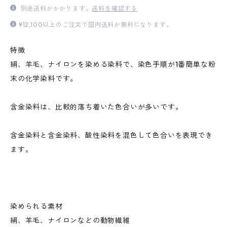
別途送料がかかります。
送料を確認する
¥12,100以上のご注文で国内送料が無料になります。
特徴
絹、羊毛、ナイロンを染める染料で、染色手順が1番簡単な粉
末の化学染料です。
含金染料は、比較的落ち着いた色合いが多いです。
含金染料と含金染料、酸性染料を混色して色合いを表現でき
ます。
染められる素材
絹、羊毛、ナイロンなどの動物繊維