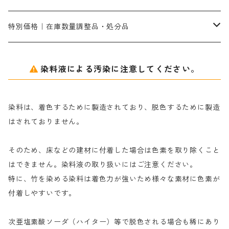
ネオフィックスFC200％｜反応染料で染めた素材
アミラヂンD｜浸透・複色抑制剤
セレナゾールPDN｜各種染料の染料溶解剤
メイプロガムNP（綿・麻・絹用｜直接・酸性・含金染料用）
防腐剤｜アルカリ性
白場汚染防止剤｜ソーピング剤｜水洗する際の再汚染防止剤
カ行
特別価格｜在庫数量調整品・処分品
アルギン酸ナトリウム（反応染料専用）
薬品｜編集中
サ行
クローバーリッパ―
染料液による汚染に注意してください。
尿素｜反応染料の捺染時の湿潤剤・溶解剤
捺染糊の防腐剤|｜アルカリ性｜【プロテクトールN】
タ行
ダルマ画鋲
染料は、着色するために製造されており、脱色するために製造
｜反応染料の還元防止剤リキッドタイプ
ナ行
粉末顔料
はされておりません。
そのため、床などの建材に付着した場合は色素を取り除くこと
ハ行
綿・麻を染める染料
はできません。染料液の取り扱いにはご注意ください。
特に、竹を染める染料は着色力が強いため様々な素材に色素が
マ行
絹・羊毛を染める染料
付着しやすいです。
ヤ行
次亜塩素酸ソーダ（ハイター）等で脱色される場合も稀にあり