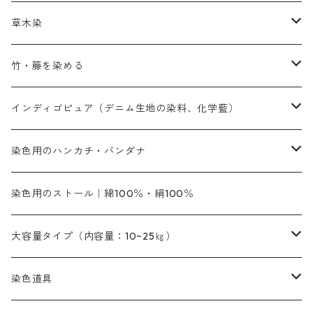
赤色
補助薬品
染色に必要な薬品
内容量：100g
バィンダー（定着剤）
赤色系
草木染
黄色系
黄色系
青色
アルカリ剤
補助薬品
内容量：500g
本洋紅
増粘剤
黄色系
植物染料
竹・籐を染める
橙色系
青色系
橙色｜20g入りのみ公開
吸収促進剤
捺染に必要な材料
定番の色合い
代用朱黄色口
ファストエロ―10GN（鮮やかな黄色）
人気のおすすめ植物染料
黄色系
青色系
濃染処理剤｜ソルバックスPS－900
人気のおすすめ竹・藤を染める染料
インディゴピュア（デニム生地の染料、化学藍）
青色系
紫色系
紫色｜20g入りのみ公開
ソーピング剤
捺染糊
銀朱本朱赤口
ファストエロ―5GN（黄色）
インド茜・西洋茜の個別販売
エロ―M3G｜定番の色合い
NSBAブルー
オレンジ系
白色｜胡粉
媒染剤
塩基性染料（混色可能）
初心者向けお試しセット販売
染色用のハンカチ・バンダナ
紫色系
橙色系
緑色｜20g入りのみ公開
染料の定着向上剤
その他の薬剤（調整中）
銀朱本朱黄口
ファストエロ―R（赤みの黄色）
インド茜・西洋茜のセット商品
エロー ＭＧＲ｜明るい緑みの黄色
群青
オレンヂMG｜黄みの橙色
アルミ媒染剤
ビスマークブロンB｜赤茶色
緑色系
赤色系
黒色｜在庫処分特価
ソーダ灰｜アルカリ性のPH調整剤
オリジナル染料｜スス竹色｜ミキセットファストブロンGR
インディゴピュア
45cm×45cm（ハンカチ）｜端の始末も綿糸｜タグなし
染色用のストール｜綿100％・絹100％
緑色系
茶色｜20g入りのみ公開
本黄土（取り寄せ）
すおう｜赤色系
ゴールド エロー ＭＧ｜緑みの黄色
ミロリーブルー
オレンヂMGD（定番の色合い）
鉄媒染剤
塩基性エロ―｜液体タイプ
茶色系
レットMFB｜赤色（定番の色合い）
青色系
緑色｜在庫処分特価
藍染
アルカリ剤
54cm×54cm（バンダナ）｜端の始末も綿糸｜タグなし
大容量タイプ（内容量：10~25㎏）
茶色系
灰色｜20g入りのみ公開
かりやす｜黄色系
ゴールド エロー ＭＦＲ｜赤みの黄色
オレンヂMGR（赤みの橙色）
スズ媒染剤
塩基性レット｜赤色
灰色系
レットMG｜黄みの朱色
ネビーブルーMB（定番の色合い）
ぶどう糖
灰色系
紫色系
茶色｜在庫処分特価
染色用途のハンカチ・バンダナ
ハイドロサルファイトコンク
芒硝｜綿の染色時の吸収促進剤
染色道具
黒色
きはだ｜黄色系
ゴールド エロー ＭＧＲ｜山吹色
クロム媒染剤
メチレンブルー｜青色
黒色系
レットMGD｜朱色（定番の色合い）