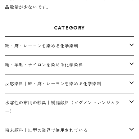
品数量が少ないです。
CATEGORY
綿・麻・レーヨンを染める化学染料
直接染料－染色手順が簡単
絹・羊毛・ナイロンを染める化学染料
人気のおすすめ直接染料
お買い得品
反応染料｜綿・麻・レーヨンを染める化学染料
染色に必要な薬品類
染料一覧
お勧めの3原色（赤・青・黄色）
水溶性の布用の絵具｜樹脂顔料（ピグメントレンジカラ
ー）
補助薬品
人気のおすすめ染料
お勧め｜スミフィックス～
染色に必要な薬品類
3原色以外の色目
ネオカラー（色）
粉末顔料｜紅型の業界で使用されている
赤色系
赤色系
レマゾール