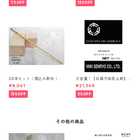
7%OFF
15%OFF
20本セット｜摺込み刷毛｜夏
大容量｜【白場汚染防止剤】
毛（毛質が硬い）0.5分
｜2kg×5本｜ホワイトクリー
¥8,041
¥21,340
ナＭ
15%OFF
3%OFF
その他の商品