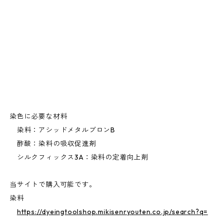
染色に必要な材料
染料：アシッドメタルブロンB
酢酸：染料の吸収促進剤
シルクフィックス3A：染料の定着向上剤
当サイトで購入可能です。
染料
https://dyeingtoolshop.mikisenryouten.co.jp/search?q=