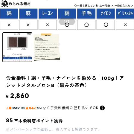
1
/2
含金染料｜絹・羊毛・ナイロンを染める｜100g｜ア
シッドメタルブロンB（黒みの茶色）
2,860
¥
なら
手数料無料の
翌月払いでOK
85
三木染料店ポイント獲得
※
メンバーシップに登録
し、購入すると獲得できます。