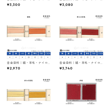
ンを染める｜100g｜イレミア
ンを染める｜100g｜イレミア
¥3,300
¥3,080
ブラックRL（赤みの黒色）
ブラックBG（青みの黒色）
含金染料｜絹・羊毛・ナイロ
含金染料｜絹・羊毛・ナイロ
ンを染める｜100g｜ラニール
ンを染める｜100g｜カヤカラ
¥2,970
¥3,740
オレンヂＲ（橙色）
ンレットGLW（赤色）