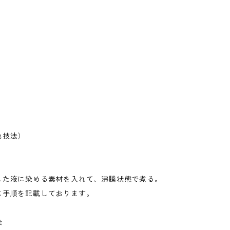
色技法）
した液に染める素材を入れて、沸騰状態で煮る。
に手順を記載しております。
染