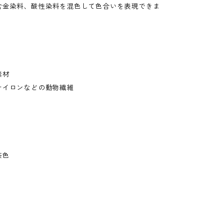
含金染料、酸性染料を混色して色合いを表現できま
素材
ナイロンなどの動物繊維
茶色