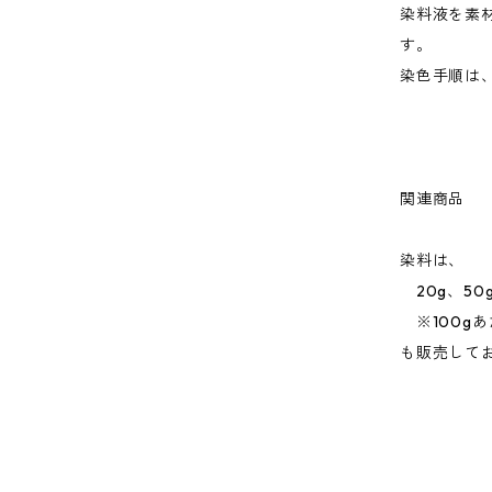
染料液を素
す。
染色手順は
関連商品
染料は、
20g、50g
※100g
も販売して