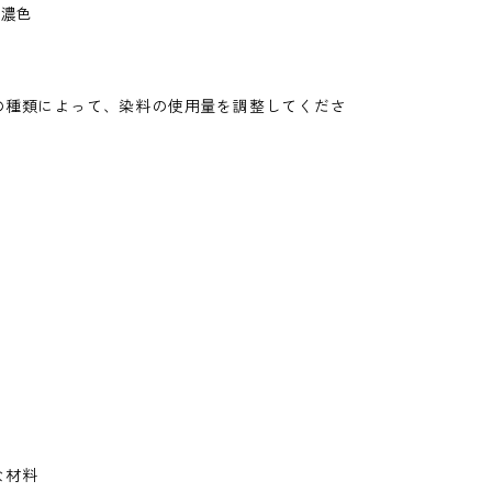
、濃色
。
の種類によって、染料の使用量を調整してくださ
な材料