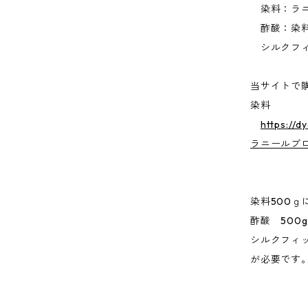
染料：ラニ
酢酸：染料
シルクフィ
当サイトで
染料
https://d
ラニールブ
染料500ｇ
酢酸 500
シルクフィッ
が必要です