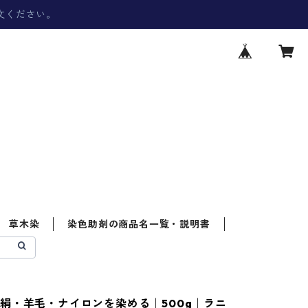
文ください。
草木染
染色助剤の商品名一覧・説明書
絹・羊毛・ナイロンを染める｜500g｜ラニ