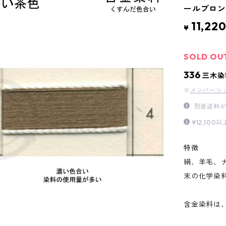
ールブロン
11,22
¥
SOLD OU
336
三木染
※
メンバーシ
別途送料が
¥12,1
特徴
絹、羊毛、
末の化学染
含金染料は