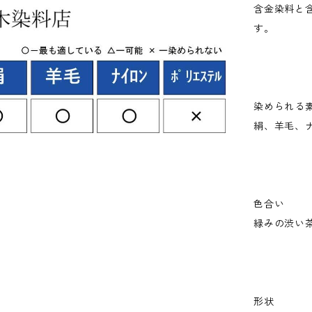
含金染料と
す。
染められる
絹、羊毛、
色合い
緑みの渋い
形状