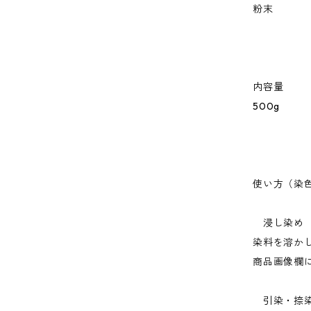
粉末
内容量
500g
使い方（染
浸し染め
染料を溶か
商品画像欄
引染・捺