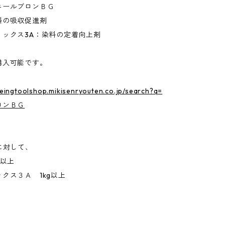
ールブロンＢＧ
の吸収促進剤
ックス3A：染料の定着向上剤
購入可能です。
yeingtoolshop.mikisenryouten.co.jp/search?q=
ロンＢＧ
に対して、
g以上
クス３Ａ 1kg以上
。