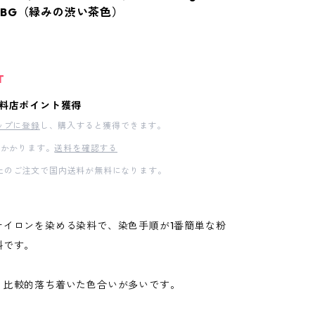
BG（緑みの渋い茶色）
0
T
料店ポイント獲得
ップに登録
し、購入すると獲得できます。
かかります。
送料を確認する
00以上のご注文で国内送料が無料になります。
ナイロンを染める染料で、染色手順が1番簡単な粉
料です。
、比較的落ち着いた色合いが多いです。