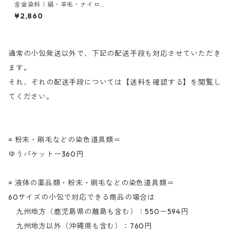
含金染料｜絹・羊毛・ナイロ
ンを染める｜50g｜アシッド
¥2,860
オリーブGL（オリーブ(迷彩
色)）
通常の小包発送以外で、下記の配送手段も対応させていただき
ます。
それ、ぞれの配送手段については【送料を確認する】を閲覧し
てください。
= 粉末・刷毛などの染色道具類＝
ゆうパケットー360円
= 液体の薬品類・粉末・刷毛などの染色道具類＝
60サイズの小包で対応できる商品の場合は
九州地方（鹿児島県の離島も含む）：550ー594円
九州地方以外（沖縄県も含む）：760円