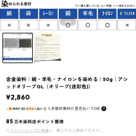
1
/2
含金染料｜絹・羊毛・ナイロンを染める｜50g｜アシ
ッドオリーブGL（オリーブ(迷彩色)）
¥2,860
なら
手数料無料の
翌月払いでOK
85
三木染料店ポイント獲得
※
メンバーシップに登録
し、購入すると獲得できます。