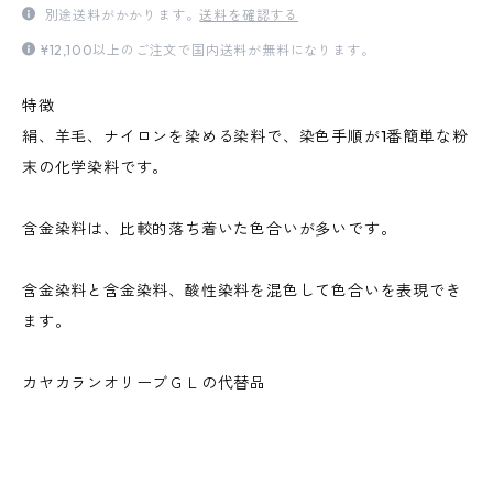
別途送料がかかります。
送料を確認する
¥12,100以上のご注文で国内送料が無料になります。
特徴
絹、羊毛、ナイロンを染める染料で、染色手順が1番簡単な粉
末の化学染料です。
含金染料は、比較的落ち着いた色合いが多いです。
含金染料と含金染料、酸性染料を混色して色合いを表現でき
ます。
カヤカランオリーブＧＬの代替品