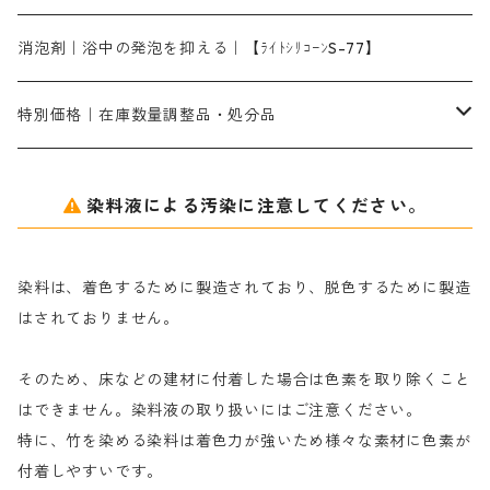
片羽刷毛
シルクフィックス３A｜絹の染料定着向上剤
部分脱色｜デグロリンSコンク
ソーダ灰
メイプロガムNP｜にじみ防止剤
染料溶解剤
化学糊（PVA）
捺染糊
ア行
消泡剤｜浴中の発泡を抑える｜【ﾗｲﾄｼﾘｺｰﾝS-77】
ネオフィックスFC200％｜反応染料で染めた素材
アミラヂンD｜浸透・複色抑制剤
セレナゾールPDN｜各種染料の染料溶解剤
メイプロガムNP（綿・麻・絹用｜直接・酸性・含金染料用）
防腐剤｜アルカリ性
白場汚染防止剤｜ソーピング剤｜水洗する際の再汚染防止剤
カ行
特別価格｜在庫数量調整品・処分品
アルギン酸ナトリウム（反応染料専用）
薬品｜編集中
サ行
クローバーリッパ―
染料液による汚染に注意してください。
尿素｜反応染料の捺染時の湿潤剤・溶解剤
捺染糊の防腐剤|｜アルカリ性｜【プロテクトールN】
タ行
ダルマ画鋲
染料は、着色するために製造されており、脱色するために製造
｜反応染料の還元防止剤リキッドタイプ
ナ行
粉末顔料
はされておりません。
そのため、床などの建材に付着した場合は色素を取り除くこと
ハ行
綿・麻を染める染料
はできません。染料液の取り扱いにはご注意ください。
特に、竹を染める染料は着色力が強いため様々な素材に色素が
マ行
絹・羊毛を染める染料
付着しやすいです。