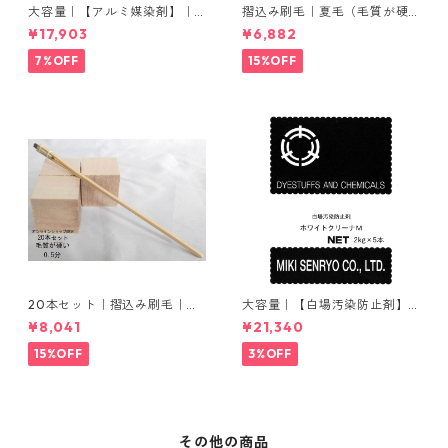
大容量｜【アルミ媒染剤】｜5
摺込み刷毛｜夏毛（毛質が硬
00g−5本入り｜塩化アルミニ
い）1分｜16本入り＊1セット
¥17,903
¥6,882
ウム
7%OFF
15%OFF
20本セット｜摺込み刷毛｜夏
大容量｜【白場汚染防止剤】
毛（毛質が硬い）0.5分
｜2kg×5本｜ホワイトクリー
¥8,041
¥21,340
ナＭ
15%OFF
3%OFF
その他の商品