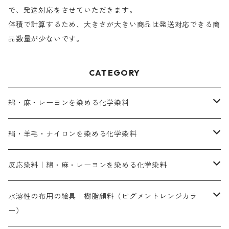
で、発送対応をさせていただきます。
体積で計算するため、大きさが大きい商品は発送対応できる商
品数量が少ないです。
CATEGORY
綿・麻・レーヨンを染める化学染料
直接染料－染色手順が簡単
絹・羊毛・ナイロンを染める化学染料
人気のおすすめ直接染料
お買い得品
反応染料｜綿・麻・レーヨンを染める化学染料
染色に必要な薬品類
染料一覧
お勧めの3原色（赤・青・黄色）
水溶性の布用の絵具｜樹脂顔料（ピグメントレンジカラ
ー）
補助薬品
人気のおすすめ染料
お勧め｜スミフィックス～
染色に必要な薬品類
3原色以外の色目