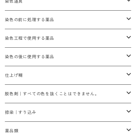
灰色系
紫色系
茶色｜在庫処分特価
染色用途のハンカチ・バンダナ
ハイドロサルファイトコンク
芒硝｜綿の染色時の吸収促進剤
染色道具
黒色
きはだ｜黄色系
ゴールド エロー ＭＧＲ｜山吹色
クロム媒染剤
メチレンブルー｜青色
黒色系
レットMGD｜朱色（定番の色合い）
ブルーMB（定番の色合い）
ハイドロサルファイトコンク
黒色系
バイオレットMFB
45cm×45cm（ハンカチ）｜端の始末も綿糸｜タグなし
緑色系
酸性剤
ソーダ灰｜アルカリ性のPH調整剤
刷毛
染色の前に処理する薬品
カッチ｜茶系
銅媒染液
塩基性ブラック｜黒色
染料一覧ー20g入り
ブリリアントレットMFBR｜青みの朱色
ブルーMR｜赤みの青色
PH調整剤は、直接店舗へ問い合わせください
20g
54cm×54cm（バンダナ）｜端の始末も綿糸｜タグなし
ダークグリンMG（定番の色合い）
摺込み刷毛（スリコミハケ）ー夏毛（硬いタイプ）
茶色系
硫酸第一鉄｜鉄媒染剤
ローケツ筆
精練剤｜汚れ落とし剤｜針状マルセル石鹸
染色工程で使用する薬品
霧島産・晩秋茶｜黄金色（赤みの黄色）｜準備中
メチルバイオレットピュアスペシャル｜紫色
染料一覧ー50g入り
レットM3B｜深みの赤色
ブルーMG｜空色
50g
グリーンMB｜緑色
摺込み刷毛（スリコミハケ）ー冬毛（柔らかいタイプ）
ダークブロンMFB｜こげ茶色
ローケツ用筆｜1本～販売
黒色系
洋型紙（9番手｜中薄口、10番手｜中厚口）
糊落とし剤｜ソルベンCA
染料の吸収促進剤
染色の後に使用する薬品
霧島産・晩秋茶｜媒染剤セット｜準備中
ローダミンB｜赤紫色｜マゼンダ色
染料一覧ー100g入り
ルビンMB｜赤紫色
スカイブルーMB｜緑みの空色
100g
グリーンMY｜黄緑色
摺込み刷毛（スリコミハケ）ーまとめ買い（値引き）
ブロンHNR｜こげ茶色
ローケツ用筆ー10%off｜20本セットお取り寄せ品
ブラックMK（赤みの黒色）
有償サンプル品｜約20cm×27cm
酢酸｜絹・羊毛・ナイロンに使用する
白色系（定番の色合い）
張木｜入荷待ち
濃染処理剤｜ソルバックスPS－900
染料のムラ染め抑制剤（均染剤）
ソーピング剤｜未定着の染料を除去すること
仕上げ糊
染料一覧ー500g入り
ピンクMB｜ピンク色
スカイブルーHNR｜緑みの空色
500g
引染刷毛（ヒキゾメハケ）
ブロンB｜赤茶色
ローケツ用筆ー10％off｜2、6、10、12号、各1本
ブラックMG（青みの黒色）
洋型紙9番手｜中薄口｜約54cm×110cm
芒硝｜綿・麻の染色に使用する。
ネオホワイトR
アゾリン200％｜綿・麻・絹・羊毛・ナイロンの染色
ネオポールB－300｜反応染料のソーピング剤
伸子
染料の浸透剤
仕上げ剤｜柔軟・平滑剤
カルボキシメチルセルロース（CMC）
脱色剤｜すべての色を抜くことはできません。
染料一覧ー1kg入り
ローズMB｜鮮やかなピンク色）
スカイブルーMG｜緑みの空色
1kg
差し刷毛（1～4分、1本から販売可能）
ブロンHN２R｜赤茶色
洋型紙10番手｜中厚口｜約54cm×110cm
レオニールEHC｜反応染料用
ソルバライトS-70｜各種繊維の浸し染めに使用可能
型洗いブラシ
染料の定着向上剤
白場汚染防止剤
海藻系
脱色剤
捺染｜すり込み
ターキスブルーHNG｜緑みの空色
差し刷毛（5分～1寸、10本から取り寄せ）
ライトフィックスAコンク｜綿・麻もしくは直接染料で染めた素材
全体脱色｜ハイドロサルファイトコンク
アルカリ剤｜反応染料用
たんぱく質系
脱色助剤｜浸透・複色抑制剤
染料溶解剤｜染料の均一な浸透・吸着を補助する
薬品類