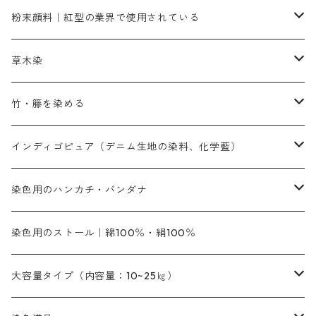
ネオカラー（色）
粉末顔料｜紅型の業界で使用されている
赤色系
赤色系
レマゾール
赤色
補助薬品
染色に必要な薬品
内容量：100g
バィンダー（定着剤）
赤色系
草木染
黄色系
黄色系
青色
アルカリ剤
補助薬品
内容量：500g
本洋紅
増粘剤
黄色系
植物染料
竹・籐を染める
橙色系
青色系
橙色｜20g入りのみ公開
吸収促進剤
捺染に必要な材料
定番の色合い
代用朱黄色口
ファストエロ―10GN（鮮やかな黄色）
人気のおすすめ植物染料
黄色系
青色系
濃染処理剤｜ソルバックスPS－900
人気のおすすめ竹・藤を染める染料
インディゴピュア（デニム生地の染料、化学藍）
青色系
紫色系
紫色｜20g入りのみ公開
ソーピング剤
捺染糊
銀朱本朱赤口
ファストエロ―5GN（黄色）
インド茜・西洋茜の個別販売
エロ―M3G｜定番の色合い
NSBAブルー
オレンジ系
白色｜胡粉
媒染剤
塩基性染料（混色可能）
初心者向けお試しセット販売
染色用のハンカチ・バンダナ
紫色系
橙色系
緑色｜20g入りのみ公開
染料の定着向上剤
その他の薬剤（調整中）
銀朱本朱黄口
ファストエロ―R（赤みの黄色）
インド茜・西洋茜のセット商品
エロー ＭＧＲ｜明るい緑みの黄色
群青
オレンヂMG｜黄みの橙色
アルミ媒染剤
ビスマークブロンB｜赤茶色
緑色系
赤色系
黒色｜在庫処分特価
ソーダ灰｜アルカリ性のPH調整剤
オリジナル染料｜スス竹色｜ミキセットファストブロンGR
インディゴピュア
45cm×45cm（ハンカチ）｜端の始末も綿糸｜タグなし
染色用のストール｜綿100％・絹100％
緑色系
茶色｜20g入りのみ公開
本黄土（取り寄せ）
すおう｜赤色系
ゴールド エロー ＭＧ｜緑みの黄色
ミロリーブルー
オレンヂMGD（定番の色合い）
鉄媒染剤
塩基性エロ―｜液体タイプ
茶色系
レットMFB｜赤色（定番の色合い）
青色系
緑色｜在庫処分特価
藍染
アルカリ剤
54cm×54cm（バンダナ）｜端の始末も綿糸｜タグなし
大容量タイプ（内容量：10~25㎏）
茶色系
灰色｜20g入りのみ公開
かりやす｜黄色系
ゴールド エロー ＭＦＲ｜赤みの黄色
オレンヂMGR（赤みの橙色）
スズ媒染剤
塩基性レット｜赤色
灰色系
レットMG｜黄みの朱色
ネビーブルーMB（定番の色合い）
ぶどう糖