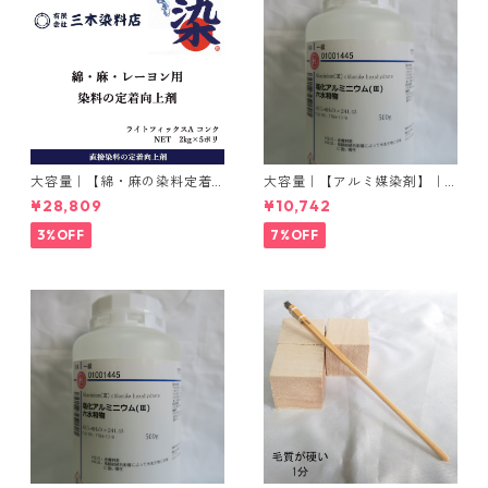
大容量｜【綿・麻の染料定着
大容量｜【アルミ媒染剤】｜5
向上剤】｜2kg×5本｜ライト
00g−3本入り｜塩化アルミニ
¥28,809
¥10,742
フィックスAコンク
ウム
3%OFF
7%OFF