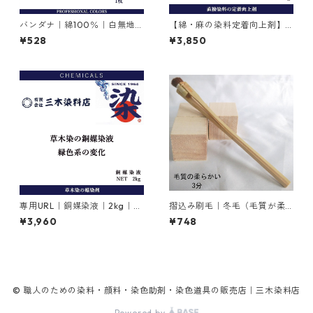
バンダナ｜綿100％｜白無地｜
【綿・麻の染料定着向上剤】
54cm×54cm×1枚
｜1kg｜ライトフィックスAコ
¥528
¥3,850
ンク
専用URL｜銅媒染液｜2kg｜
摺込み刷毛｜冬毛（毛質が柔
【銅媒染剤】
らかい）3分
¥3,960
¥748
© 職人のための染料・顔料・染色助剤・染色道具の販売店｜三木染料店
Powered by