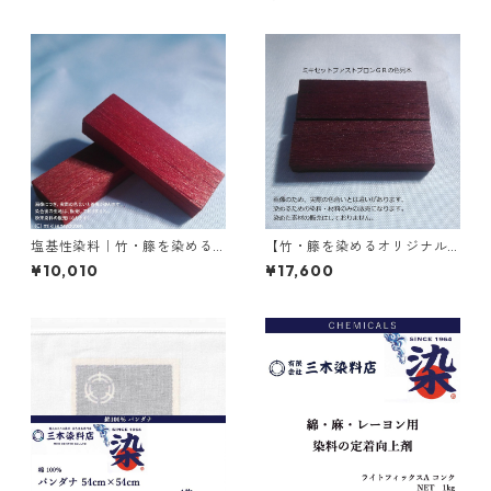
塩基性染料｜竹・籐を染める
【竹・籐を染めるオリジナル
｜500g｜M.Bビスマークブロ
染料】｜1kg｜ミキセットファ
¥10,010
¥17,600
ンＢ（茶色）
ストブロンＧＲ（こげ茶色）