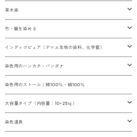
赤色
補助薬品
染色に必要な薬品
内容量：100g
バィンダー（定着剤）
赤色系
草木染
黄色系
黄色系
青色
アルカリ剤
補助薬品
内容量：500g
本洋紅
増粘剤
黄色系
植物染料
竹・籐を染める
橙色系
青色系
橙色｜20g入りのみ公開
吸収促進剤
捺染に必要な材料
定番の色合い
代用朱黄色口
ファストエロ―10GN（鮮やかな黄色）
人気のおすすめ植物染料
黄色系
青色系
濃染処理剤｜ソルバックスPS－900
人気のおすすめ竹・藤を染める染料
インディゴピュア（デニム生地の染料、化学藍）
青色系
紫色系
紫色｜20g入りのみ公開
ソーピング剤
捺染糊
銀朱本朱赤口
ファストエロ―5GN（黄色）
インド茜・西洋茜の個別販売
エロ―M3G｜定番の色合い
NSBAブルー
オレンジ系
白色｜胡粉
媒染剤
塩基性染料（混色可能）
初心者向けお試しセット販売
染色用のハンカチ・バンダナ
紫色系
橙色系
緑色｜20g入りのみ公開
染料の定着向上剤
その他の薬剤（調整中）
銀朱本朱黄口
ファストエロ―R（赤みの黄色）
インド茜・西洋茜のセット商品
エロー ＭＧＲ｜明るい緑みの黄色
群青
オレンヂMG｜黄みの橙色
アルミ媒染剤
ビスマークブロンB｜赤茶色
緑色系
赤色系
黒色｜在庫処分特価
ソーダ灰｜アルカリ性のPH調整剤
オリジナル染料｜スス竹色｜ミキセットファストブロンGR
インディゴピュア
45cm×45cm（ハンカチ）｜端の始末も綿糸｜タグなし
染色用のストール｜綿100％・絹100％
緑色系
茶色｜20g入りのみ公開
本黄土（取り寄せ）
すおう｜赤色系
ゴールド エロー ＭＧ｜緑みの黄色
ミロリーブルー
オレンヂMGD（定番の色合い）
鉄媒染剤
塩基性エロ―｜液体タイプ
茶色系
レットMFB｜赤色（定番の色合い）
青色系
緑色｜在庫処分特価
藍染
アルカリ剤
54cm×54cm（バンダナ）｜端の始末も綿糸｜タグなし
大容量タイプ（内容量：10~25㎏）
茶色系
灰色｜20g入りのみ公開
かりやす｜黄色系
ゴールド エロー ＭＦＲ｜赤みの黄色
オレンヂMGR（赤みの橙色）
スズ媒染剤
塩基性レット｜赤色
灰色系
レットMG｜黄みの朱色
ネビーブルーMB（定番の色合い）
ぶどう糖
灰色系
紫色系
茶色｜在庫処分特価
染色用途のハンカチ・バンダナ
ハイドロサルファイトコンク
芒硝｜綿の染色時の吸収促進剤
染色道具
黒色
きはだ｜黄色系
ゴールド エロー ＭＧＲ｜山吹色
クロム媒染剤
メチレンブルー｜青色
黒色系
レットMGD｜朱色（定番の色合い）