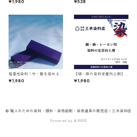
¥1,980
¥528
塩基性染料｜竹・籐を染める
【綿・麻の染料定着向上剤】
｜20g｜メチルバイオレット
｜100g｜ライトフィックスA
¥1,980
¥1,980
ピュアスペシャル（紫色）
コンク
© 職人のための染料・顔料・染色助剤・染色道具の販売店｜三木染料店
Powered by