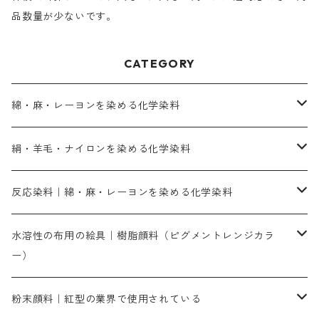
品数量が少ないです。
CATEGORY
綿・麻・レーヨンを染める化学染料
直接染料－染色手順が簡単
絹・羊毛・ナイロンを染める化学染料
人気のおすすめ直接染料
お買い得品
反応染料｜綿・麻・レーヨンを染める化学染料
染色に必要な薬品類
染料一覧
お勧めの3原色（赤・青・黄色）
水溶性の布用の絵具｜樹脂顔料（ピグメントレンジカラ
ー）
補助薬品
人気のおすすめ染料
お勧め｜スミフィックス～
染色に必要な薬品類
3原色以外の色目
ネオカラー（色）
粉末顔料｜紅型の業界で使用されている
赤色系
赤色系
レマゾール