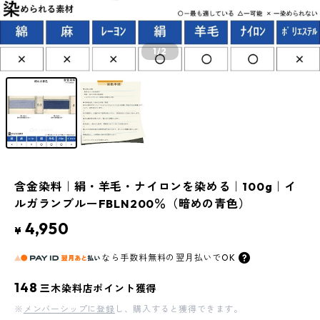
1
/2
含金染料｜絹・羊毛・ナイロンを染める｜100g｜イ
ルガランブルーFBLN200％（暗めの青色）
4,950
¥
なら
手数料無料の
翌月払いでOK
148
三木染料店ポイント獲得
※
メンバーシップに登録
し、購入すると獲得できます。