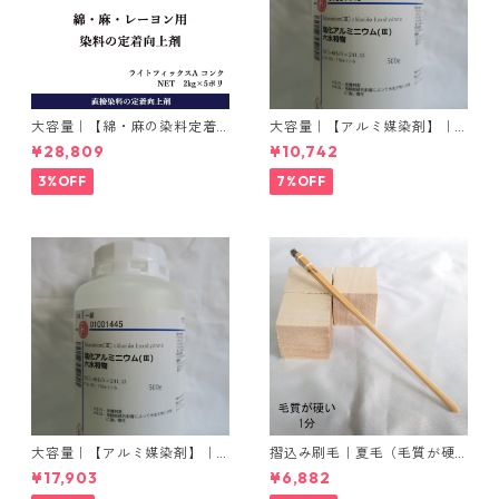
大容量｜【綿・麻の染料定着
大容量｜【アルミ媒染剤】｜5
向上剤】｜2kg×5本｜ライト
00g−3本入り｜塩化アルミニ
¥28,809
¥10,742
フィックスAコンク
ウム
3%OFF
7%OFF
大容量｜【アルミ媒染剤】｜5
摺込み刷毛｜夏毛（毛質が硬
00g−5本入り｜塩化アルミニ
い）1分｜16本入り＊1セット
¥17,903
¥6,882
ウム