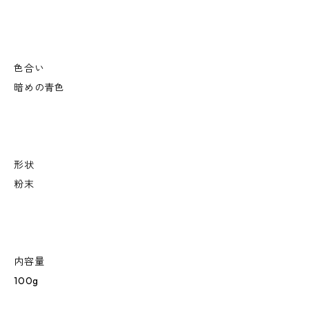
色合い
暗めの青色
形状
粉末
内容量
100g