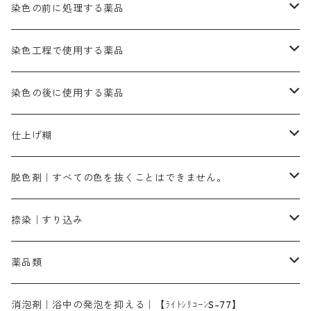
ブルーMB（定番の色合い）
ハイドロサルファイトコンク
黒色系
バイオレットMFB
45cm×45cm（ハンカチ）｜端の始末も綿糸｜タグなし
緑色系
酸性剤
ソーダ灰｜アルカリ性のPH調整剤
刷毛
染色の前に処理する薬品
カッチ｜茶系
銅媒染液
塩基性ブラック｜黒色
染料一覧ー20g入り
ブリリアントレットMFBR｜青みの朱色
ブルーMR｜赤みの青色
PH調整剤は、直接店舗へ問い合わせください
20g
54cm×54cm（バンダナ）｜端の始末も綿糸｜タグなし
ダークグリンMG（定番の色合い）
摺込み刷毛（スリコミハケ）ー夏毛（硬いタイプ）
茶色系
硫酸第一鉄｜鉄媒染剤
ローケツ筆
精練剤｜汚れ落とし剤｜針状マルセル石鹸
染色工程で使用する薬品
霧島産・晩秋茶｜黄金色（赤みの黄色）｜準備中
メチルバイオレットピュアスペシャル｜紫色
染料一覧ー50g入り
レットM3B｜深みの赤色
ブルーMG｜空色
50g
グリーンMB｜緑色
摺込み刷毛（スリコミハケ）ー冬毛（柔らかいタイプ）
ダークブロンMFB｜こげ茶色
ローケツ用筆｜1本～販売
黒色系
洋型紙（9番手｜中薄口、10番手｜中厚口）
糊落とし剤｜ソルベンCA
染料の吸収促進剤
染色の後に使用する薬品
霧島産・晩秋茶｜媒染剤セット｜準備中
ローダミンB｜赤紫色｜マゼンダ色
染料一覧ー100g入り
ルビンMB｜赤紫色
スカイブルーMB｜緑みの空色
100g
グリーンMY｜黄緑色
摺込み刷毛（スリコミハケ）ーまとめ買い（値引き）
ブロンHNR｜こげ茶色
ローケツ用筆ー10%off｜20本セットお取り寄せ品
ブラックMK（赤みの黒色）
有償サンプル品｜約20cm×27cm
酢酸｜絹・羊毛・ナイロンに使用する
白色系（定番の色合い）
張木｜入荷待ち
濃染処理剤｜ソルバックスPS－900
染料のムラ染め抑制剤（均染剤）
ソーピング剤｜未定着の染料を除去すること
仕上げ糊
染料一覧ー500g入り
ピンクMB｜ピンク色
スカイブルーHNR｜緑みの空色
500g
引染刷毛（ヒキゾメハケ）
ブロンB｜赤茶色
ローケツ用筆ー10％off｜2、6、10、12号、各1本
ブラックMG（青みの黒色）
洋型紙9番手｜中薄口｜約54cm×110cm
芒硝｜綿・麻の染色に使用する。
ネオホワイトR
アゾリン200％｜綿・麻・絹・羊毛・ナイロンの染色
ネオポールB－300｜反応染料のソーピング剤
伸子
染料の浸透剤
仕上げ剤｜柔軟・平滑剤
カルボキシメチルセルロース（CMC）
脱色剤｜すべての色を抜くことはできません。
染料一覧ー1kg入り
ローズMB｜鮮やかなピンク色）
スカイブルーMG｜緑みの空色
1kg
差し刷毛（1～4分、1本から販売可能）
ブロンHN２R｜赤茶色
洋型紙10番手｜中厚口｜約54cm×110cm
レオニールEHC｜反応染料用
ソルバライトS-70｜各種繊維の浸し染めに使用可能
型洗いブラシ
染料の定着向上剤
白場汚染防止剤
海藻系
脱色剤
捺染｜すり込み
ターキスブルーHNG｜緑みの空色
差し刷毛（5分～1寸、10本から取り寄せ）
ライトフィックスAコンク｜綿・麻もしくは直接染料で染めた素材
全体脱色｜ハイドロサルファイトコンク
アルカリ剤｜反応染料用
たんぱく質系
脱色助剤｜浸透・複色抑制剤
染料溶解剤｜染料の均一な浸透・吸着を補助する
薬品類
片羽刷毛
シルクフィックス３A｜絹の染料定着向上剤
部分脱色｜デグロリンSコンク
ソーダ灰
メイプロガムNP｜にじみ防止剤
染料溶解剤
化学糊（PVA）
捺染糊
ア行
消泡剤｜浴中の発泡を抑える｜【ﾗｲﾄｼﾘｺｰﾝS-77】