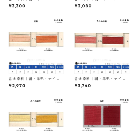
ンを染める｜100g｜イレミア
ンを染める｜100g｜イレミア
¥3,300
¥3,080
ブラックRL（赤みの黒色）
ブラックBG（青みの黒色）
含金染料｜絹・羊毛・ナイロ
含金染料｜絹・羊毛・ナイロ
ンを染める｜100g｜ラニール
ンを染める｜100g｜カヤカラ
¥2,970
¥3,740
オレンヂＲ（橙色）
ンレットGLW（赤色）