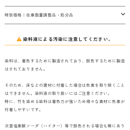
ネオフィックスFC200％｜反応染料で染めた素材
アミラヂンD｜浸透・複色抑制剤
セレナゾールPDN｜各種染料の染料溶解剤
メイプロガムNP（綿・麻・絹用｜直接・酸性・含金染料用）
防腐剤｜アルカリ性
白場汚染防止剤｜ソーピング剤｜水洗する際の再汚染防止剤
カ行
特別価格｜在庫数量調整品・処分品
アルギン酸ナトリウム（反応染料専用）
薬品｜編集中
サ行
クローバーリッパ―
染料液による汚染に注意してください。
尿素｜反応染料の捺染時の湿潤剤・溶解剤
捺染糊の防腐剤|｜アルカリ性｜【プロテクトールN】
タ行
ダルマ画鋲
染料は、着色するために製造されており、脱色するために製造
｜反応染料の還元防止剤リキッドタイプ
ナ行
粉末顔料
はされておりません。
そのため、床などの建材に付着した場合は色素を取り除くこと
ハ行
綿・麻を染める染料
はできません。染料液の取り扱いにはご注意ください。
特に、竹を染める染料は着色力が強いため様々な素材に色素が
マ行
絹・羊毛を染める染料
付着しやすいです。
ヤ行
次亜塩素酸ソーダ（ハイター）等で脱色される場合も稀にあり