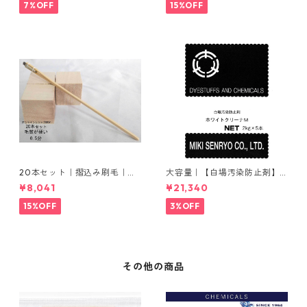
7%OFF
15%OFF
20本セット｜摺込み刷毛｜夏
大容量｜【白場汚染防止剤】
毛（毛質が硬い）0.5分
｜2kg×5本｜ホワイトクリー
¥8,041
¥21,340
ナＭ
15%OFF
3%OFF
その他の商品