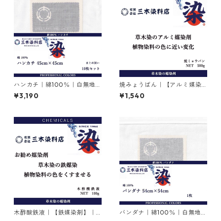
ハンカチ｜綿100％｜白無地｜
焼みょうばん｜【アルミ媒染
45cm×45cm｜10枚×1セット
剤】｜500g｜焼ミョウバン
¥3,190
¥1,540
木酢酸鉄液｜【鉄媒染剤】｜1
バンダナ｜綿100％｜白無地｜
00g
54cm×54cm×1枚