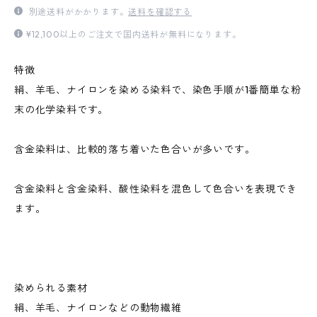
別途送料がかかります。
送料を確認する
¥12,100以上のご注文で国内送料が無料になります。
特徴
絹、羊毛、ナイロンを染める染料で、染色手順が1番簡単な粉
末の化学染料です。
含金染料は、比較的落ち着いた色合いが多いです。
含金染料と含金染料、酸性染料を混色して色合いを表現でき
ます。
染められる素材
絹、羊毛、ナイロンなどの動物繊維