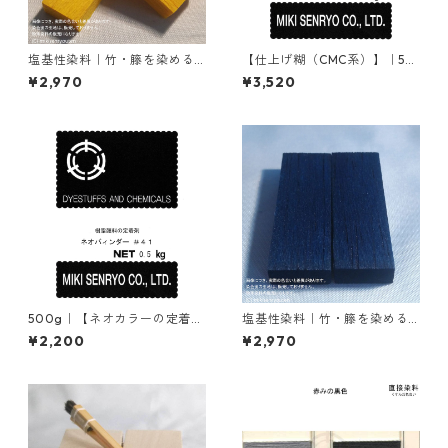
塩基性染料｜竹・籐を染める
【仕上げ糊（CMC系）】｜50
｜100g｜塩基性エロー（液体
0g｜カゼネートPG
¥2,970
¥3,520
タイプ、黄色）
500g｜【ネオカラーの定着
塩基性染料｜竹・籐を染める
剤】｜ネオバィンダー#41（樹
｜100g｜塩基性ブラック（黒
¥2,200
¥2,970
脂顔料の定着剤）
色系）