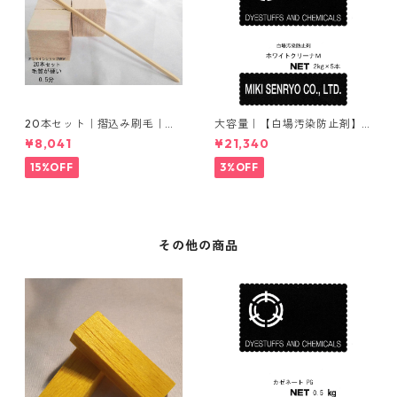
20本セット｜摺込み刷毛｜夏
大容量｜【白場汚染防止剤】
毛（毛質が硬い）0.5分
｜2kg×5本｜ホワイトクリー
¥8,041
¥21,340
ナＭ
15%OFF
3%OFF
その他の商品