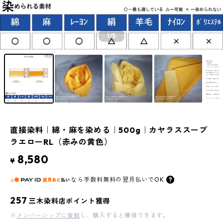
1
/5
直接染料｜綿・麻を染める｜500g｜カヤラススープ
ラエローRL（赤みの黄色）
8,580
¥
なら
手数料無料の
翌月払いでOK
257
三木染料店ポイント獲得
※
メンバーシップに登録
し、購入すると獲得できます。