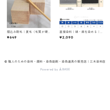
摺込み刷毛｜夏毛（毛質が硬
直接染料｜綿・麻を染める｜2
い）2.5分
0g｜ダイレクトファストブラ
¥649
¥2,090
ックRC（赤みの黒色）
© 職人のための染料・顔料・染色助剤・染色道具の販売店｜三木染料店
Powered by