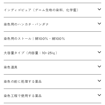
橙色｜20g入りのみ公開
吸収促進剤
捺染に必要な材料
定番の色合い
代用朱黄色口
ファストエロ―10GN（鮮やかな黄色）
人気のおすすめ植物染料
黄色系
青色系
濃染処理剤｜ソルバックスPS－900
人気のおすすめ竹・藤を染める染料
インディゴピュア（デニム生地の染料、化学藍）
青色系
紫色系
紫色｜20g入りのみ公開
ソーピング剤
捺染糊
銀朱本朱赤口
ファストエロ―5GN（黄色）
インド茜・西洋茜の個別販売
エロ―M3G｜定番の色合い
NSBAブルー
オレンジ系
白色｜胡粉
媒染剤
塩基性染料（混色可能）
初心者向けお試しセット販売
染色用のハンカチ・バンダナ
紫色系
橙色系
緑色｜20g入りのみ公開
染料の定着向上剤
その他の薬剤（調整中）
銀朱本朱黄口
ファストエロ―R（赤みの黄色）
インド茜・西洋茜のセット商品
エロー ＭＧＲ｜明るい緑みの黄色
群青
オレンヂMG｜黄みの橙色
アルミ媒染剤
ビスマークブロンB｜赤茶色
緑色系
赤色系
黒色｜在庫処分特価
ソーダ灰｜アルカリ性のPH調整剤
オリジナル染料｜スス竹色｜ミキセットファストブロンGR
インディゴピュア
45cm×45cm（ハンカチ）｜端の始末も綿糸｜タグなし
染色用のストール｜綿100％・絹100％
緑色系
茶色｜20g入りのみ公開
本黄土（取り寄せ）
すおう｜赤色系
ゴールド エロー ＭＧ｜緑みの黄色
ミロリーブルー
オレンヂMGD（定番の色合い）
鉄媒染剤
塩基性エロ―｜液体タイプ
茶色系
レットMFB｜赤色（定番の色合い）
青色系
緑色｜在庫処分特価
藍染
アルカリ剤
54cm×54cm（バンダナ）｜端の始末も綿糸｜タグなし
大容量タイプ（内容量：10~25㎏）
茶色系
灰色｜20g入りのみ公開
かりやす｜黄色系
ゴールド エロー ＭＦＲ｜赤みの黄色
オレンヂMGR（赤みの橙色）
スズ媒染剤
塩基性レット｜赤色
灰色系
レットMG｜黄みの朱色
ネビーブルーMB（定番の色合い）
ぶどう糖
灰色系
紫色系
茶色｜在庫処分特価
染色用途のハンカチ・バンダナ
ハイドロサルファイトコンク
芒硝｜綿の染色時の吸収促進剤
染色道具
黒色
きはだ｜黄色系
ゴールド エロー ＭＧＲ｜山吹色
クロム媒染剤
メチレンブルー｜青色
黒色系
レットMGD｜朱色（定番の色合い）
ブルーMB（定番の色合い）
ハイドロサルファイトコンク
黒色系
バイオレットMFB
45cm×45cm（ハンカチ）｜端の始末も綿糸｜タグなし
緑色系
酸性剤
ソーダ灰｜アルカリ性のPH調整剤
刷毛
染色の前に処理する薬品
カッチ｜茶系
銅媒染液
塩基性ブラック｜黒色
染料一覧ー20g入り
ブリリアントレットMFBR｜青みの朱色
ブルーMR｜赤みの青色
PH調整剤は、直接店舗へ問い合わせください
20g
54cm×54cm（バンダナ）｜端の始末も綿糸｜タグなし
ダークグリンMG（定番の色合い）
摺込み刷毛（スリコミハケ）ー夏毛（硬いタイプ）
茶色系
硫酸第一鉄｜鉄媒染剤
ローケツ筆
精練剤｜汚れ落とし剤｜針状マルセル石鹸
染色工程で使用する薬品
霧島産・晩秋茶｜黄金色（赤みの黄色）｜準備中
メチルバイオレットピュアスペシャル｜紫色
染料一覧ー50g入り