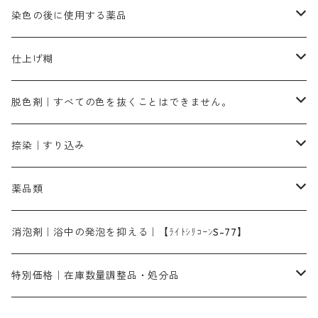
レットM3B｜深みの赤色
ブルーMG｜空色
50g
グリーンMB｜緑色
摺込み刷毛（スリコミハケ）ー冬毛（柔らかいタイプ）
ダークブロンMFB｜こげ茶色
ローケツ用筆｜1本～販売
黒色系
洋型紙（9番手｜中薄口、10番手｜中厚口）
糊落とし剤｜ソルベンCA
染料の吸収促進剤
染色の後に使用する薬品
霧島産・晩秋茶｜媒染剤セット｜準備中
ローダミンB｜赤紫色｜マゼンダ色
染料一覧ー100g入り
ルビンMB｜赤紫色
スカイブルーMB｜緑みの空色
100g
グリーンMY｜黄緑色
摺込み刷毛（スリコミハケ）ーまとめ買い（値引き）
ブロンHNR｜こげ茶色
ローケツ用筆ー10%off｜20本セットお取り寄せ品
ブラックMK（赤みの黒色）
有償サンプル品｜約20cm×27cm
酢酸｜絹・羊毛・ナイロンに使用する
白色系（定番の色合い）
張木｜入荷待ち
濃染処理剤｜ソルバックスPS－900
染料のムラ染め抑制剤（均染剤）
ソーピング剤｜未定着の染料を除去すること
仕上げ糊
染料一覧ー500g入り
ピンクMB｜ピンク色
スカイブルーHNR｜緑みの空色
500g
引染刷毛（ヒキゾメハケ）
ブロンB｜赤茶色
ローケツ用筆ー10％off｜2、6、10、12号、各1本
ブラックMG（青みの黒色）
洋型紙9番手｜中薄口｜約54cm×110cm
芒硝｜綿・麻の染色に使用する。
ネオホワイトR
アゾリン200％｜綿・麻・絹・羊毛・ナイロンの染色
ネオポールB－300｜反応染料のソーピング剤
伸子
染料の浸透剤
仕上げ剤｜柔軟・平滑剤
カルボキシメチルセルロース（CMC）
脱色剤｜すべての色を抜くことはできません。
染料一覧ー1kg入り
ローズMB｜鮮やかなピンク色）
スカイブルーMG｜緑みの空色
1kg
差し刷毛（1～4分、1本から販売可能）
ブロンHN２R｜赤茶色
洋型紙10番手｜中厚口｜約54cm×110cm
レオニールEHC｜反応染料用
ソルバライトS-70｜各種繊維の浸し染めに使用可能
型洗いブラシ
染料の定着向上剤
白場汚染防止剤
海藻系
脱色剤
捺染｜すり込み
ターキスブルーHNG｜緑みの空色
差し刷毛（5分～1寸、10本から取り寄せ）
ライトフィックスAコンク｜綿・麻もしくは直接染料で染めた素材
全体脱色｜ハイドロサルファイトコンク
アルカリ剤｜反応染料用
たんぱく質系
脱色助剤｜浸透・複色抑制剤
染料溶解剤｜染料の均一な浸透・吸着を補助する
薬品類
片羽刷毛
シルクフィックス３A｜絹の染料定着向上剤
部分脱色｜デグロリンSコンク
ソーダ灰
メイプロガムNP｜にじみ防止剤
染料溶解剤
化学糊（PVA）
捺染糊
ア行
消泡剤｜浴中の発泡を抑える｜【ﾗｲﾄｼﾘｺｰﾝS-77】
ネオフィックスFC200％｜反応染料で染めた素材
アミラヂンD｜浸透・複色抑制剤
セレナゾールPDN｜各種染料の染料溶解剤
メイプロガムNP（綿・麻・絹用｜直接・酸性・含金染料用）
防腐剤｜アルカリ性
白場汚染防止剤｜ソーピング剤｜水洗する際の再汚染防止剤
カ行
特別価格｜在庫数量調整品・処分品
アルギン酸ナトリウム（反応染料専用）