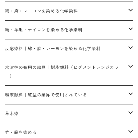
綿・麻・レーヨンを染める化学染料
直接染料－染色手順が簡単
絹・羊毛・ナイロンを染める化学染料
人気のおすすめ直接染料
お買い得品
反応染料｜綿・麻・レーヨンを染める化学染料
染色に必要な薬品類
染料一覧
お勧めの3原色（赤・青・黄色）
水溶性の布用の絵具｜樹脂顔料（ピグメントレンジカラ
ー）
補助薬品
人気のおすすめ染料
お勧め｜スミフィックス～
染色に必要な薬品類
3原色以外の色目
ネオカラー（色）
粉末顔料｜紅型の業界で使用されている
赤色系
赤色系
レマゾール
赤色
補助薬品
染色に必要な薬品
内容量：100g
バィンダー（定着剤）
赤色系
草木染
黄色系
黄色系
青色
アルカリ剤
補助薬品
内容量：500g
本洋紅
増粘剤
黄色系
植物染料
竹・籐を染める
橙色系
青色系