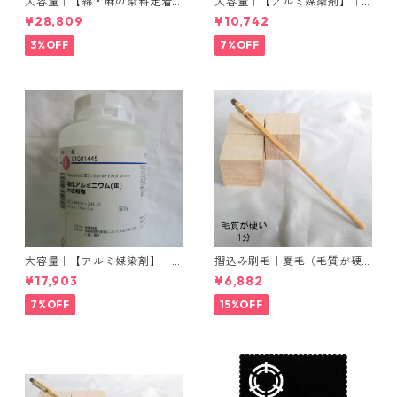
大容量｜【綿・麻の染料定着
大容量｜【アルミ媒染剤】｜5
向上剤】｜2kg×5本｜ライト
00g−3本入り｜塩化アルミニ
¥28,809
¥10,742
フィックスAコンク
ウム
3%OFF
7%OFF
大容量｜【アルミ媒染剤】｜5
摺込み刷毛｜夏毛（毛質が硬
00g−5本入り｜塩化アルミニ
い）1分｜16本入り＊1セット
¥17,903
¥6,882
ウム
7%OFF
15%OFF