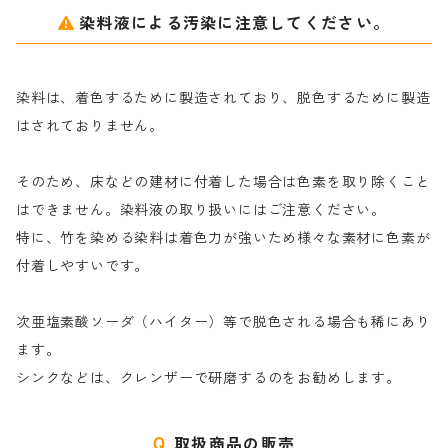
薬品｜編集中
サ行
クローバーリッパ―
染料液による汚染に注意してください。
尿素｜反応染料の捺染時の湿潤剤・溶解剤
捺染糊の防腐剤|｜アルカリ性｜【プロテクトールN】
タ行
ダルマ画鋲
染料は、着色するために製造されており、脱色するために製造
｜反応染料の還元防止剤リキッドタイプ
ナ行
粉末顔料
はされておりません。
そのため、床などの建材に付着した場合は色素を取り除くこと
ハ行
綿・麻を染める染料
はできません。染料液の取り扱いにはご注意ください。
特に、竹を染める染料は着色力が強いため様々な素材に色素が
マ行
絹・羊毛を染める染料
付着しやすいです。
ヤ行
次亜塩素酸ソーダ（ハイター）等で脱色される場合も稀にあり
ます。
ラ行
シンクなどは、クレンザーで研磨するのをお勧めします。
取扱商品の販売