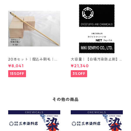
20本セット｜摺込み刷毛｜夏
大容量｜【白場汚染防止剤】
毛（毛質が硬い）0.5分
｜2kg×5本｜ホワイトクリー
¥8,041
¥21,340
ナＭ
15%OFF
3%OFF
その他の商品