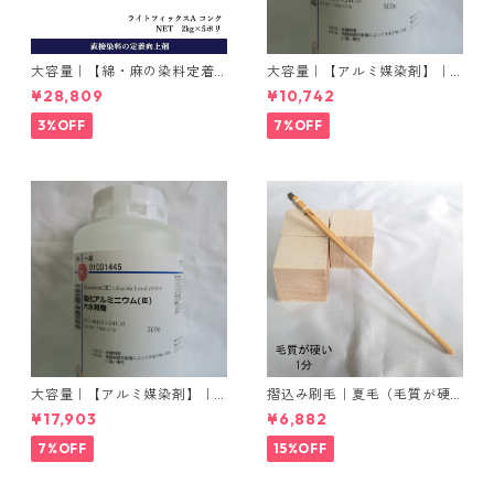
大容量｜【綿・麻の染料定着
大容量｜【アルミ媒染剤】｜5
向上剤】｜2kg×5本｜ライト
00g−3本入り｜塩化アルミニ
¥28,809
¥10,742
フィックスAコンク
ウム
3%OFF
7%OFF
大容量｜【アルミ媒染剤】｜5
摺込み刷毛｜夏毛（毛質が硬
00g−5本入り｜塩化アルミニ
い）1分｜16本入り＊1セット
¥17,903
¥6,882
ウム
7%OFF
15%OFF