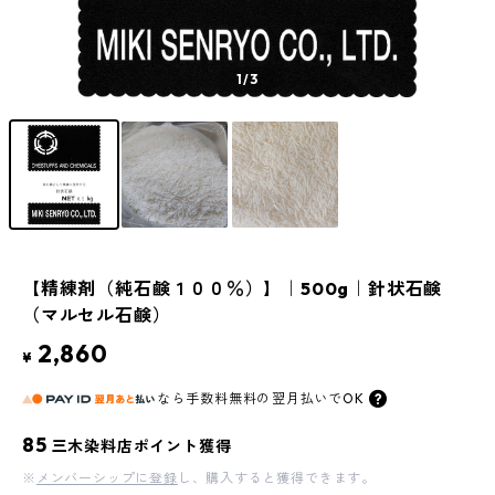
1
/3
【精練剤（純石鹸１００％）】｜500g｜針状石鹸
（マルセル石鹸）
2,860
¥
なら
手数料無料の
翌月払いでOK
85
三木染料店ポイント獲得
※
メンバーシップに登録
し、購入すると獲得できます。