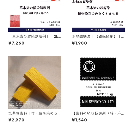
【草木染の濃染処理剤】｜2kg
木酢酸鉄液｜【鉄媒染剤】｜1
｜ソルバックスPSー900
00g
¥7,260
¥1,980
塩基性染料｜竹・籐を染める
【染料の吸収促進剤（綿・麻
｜100g｜塩基性エロー（液体
用）】｜500g｜無水芒硝
¥2,970
¥1,540
タイプ、黄色）