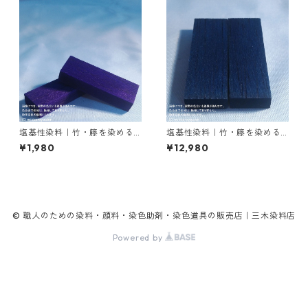
塩基性染料｜竹・籐を染める
塩基性染料｜竹・籐を染める
｜20g｜メチルバイオレット
｜500g｜塩基性ブラック（黒
¥1,980
¥12,980
ピュアスペシャル（紫色）
色系）
© 職人のための染料・顔料・染色助剤・染色道具の販売店｜三木染料店
Powered by