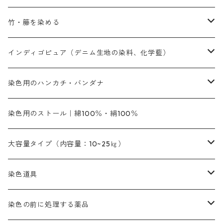
黄色系
青色
アルカリ剤
補助薬品
内容量：500g
本洋紅
増粘剤
黄色系
植物染料
竹・籐を染める
橙色系
青色系
橙色｜20g入りのみ公開
吸収促進剤
捺染に必要な材料
定番の色合い
代用朱黄色口
ファストエロ―10GN（鮮やかな黄色）
人気のおすすめ植物染料
黄色系
青色系
濃染処理剤｜ソルバックスPS－900
人気のおすすめ竹・藤を染める染料
インディゴピュア（デニム生地の染料、化学藍）
青色系
紫色系
紫色｜20g入りのみ公開
ソーピング剤
捺染糊
銀朱本朱赤口
ファストエロ―5GN（黄色）
インド茜・西洋茜の個別販売
エロ―M3G｜定番の色合い
NSBAブルー
オレンジ系
白色｜胡粉
媒染剤
塩基性染料（混色可能）
初心者向けお試しセット販売
染色用のハンカチ・バンダナ
紫色系
橙色系
緑色｜20g入りのみ公開
染料の定着向上剤
その他の薬剤（調整中）
銀朱本朱黄口
ファストエロ―R（赤みの黄色）
インド茜・西洋茜のセット商品
エロー ＭＧＲ｜明るい緑みの黄色
群青
オレンヂMG｜黄みの橙色
アルミ媒染剤
ビスマークブロンB｜赤茶色
緑色系
赤色系
黒色｜在庫処分特価
ソーダ灰｜アルカリ性のPH調整剤
オリジナル染料｜スス竹色｜ミキセットファストブロンGR
インディゴピュア
45cm×45cm（ハンカチ）｜端の始末も綿糸｜タグなし
染色用のストール｜綿100％・絹100％
緑色系
茶色｜20g入りのみ公開
本黄土（取り寄せ）
すおう｜赤色系
ゴールド エロー ＭＧ｜緑みの黄色
ミロリーブルー
オレンヂMGD（定番の色合い）
鉄媒染剤
塩基性エロ―｜液体タイプ
茶色系
レットMFB｜赤色（定番の色合い）
青色系
緑色｜在庫処分特価
藍染
アルカリ剤
54cm×54cm（バンダナ）｜端の始末も綿糸｜タグなし
大容量タイプ（内容量：10~25㎏）
茶色系
灰色｜20g入りのみ公開
かりやす｜黄色系
ゴールド エロー ＭＦＲ｜赤みの黄色
オレンヂMGR（赤みの橙色）
スズ媒染剤
塩基性レット｜赤色
灰色系
レットMG｜黄みの朱色
ネビーブルーMB（定番の色合い）
ぶどう糖
灰色系
紫色系
茶色｜在庫処分特価
染色用途のハンカチ・バンダナ
ハイドロサルファイトコンク
芒硝｜綿の染色時の吸収促進剤
染色道具
黒色
きはだ｜黄色系
ゴールド エロー ＭＧＲ｜山吹色
クロム媒染剤
メチレンブルー｜青色
黒色系
レットMGD｜朱色（定番の色合い）
ブルーMB（定番の色合い）
ハイドロサルファイトコンク
黒色系
バイオレットMFB
45cm×45cm（ハンカチ）｜端の始末も綿糸｜タグなし
緑色系
酸性剤
ソーダ灰｜アルカリ性のPH調整剤
刷毛
染色の前に処理する薬品
カッチ｜茶系