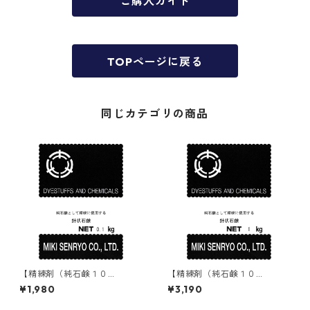
ご購入ガイド
TOPページに戻る
同じカテゴリの商品
【精練剤（純石鹸１０
【精練剤（純石鹸１０
０％）】｜100g｜針状石鹸
０％）】｜1kg｜針状石鹸（マ
¥1,980
¥3,190
（マルセル石鹸）
ルセル石鹸）