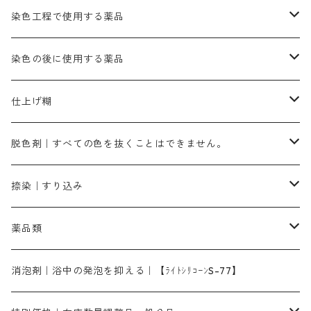
銅媒染液
塩基性ブラック｜黒色
染料一覧ー20g入り
ブリリアントレットMFBR｜青みの朱色
ブルーMR｜赤みの青色
PH調整剤は、直接店舗へ問い合わせください
20g
54cm×54cm（バンダナ）｜端の始末も綿糸｜タグなし
ダークグリンMG（定番の色合い）
摺込み刷毛（スリコミハケ）ー夏毛（硬いタイプ）
茶色系
硫酸第一鉄｜鉄媒染剤
ローケツ筆
精練剤｜汚れ落とし剤｜針状マルセル石鹸
染色工程で使用する薬品
霧島産・晩秋茶｜黄金色（赤みの黄色）｜準備中
メチルバイオレットピュアスペシャル｜紫色
染料一覧ー50g入り
レットM3B｜深みの赤色
ブルーMG｜空色
50g
グリーンMB｜緑色
摺込み刷毛（スリコミハケ）ー冬毛（柔らかいタイプ）
ダークブロンMFB｜こげ茶色
ローケツ用筆｜1本～販売
黒色系
洋型紙（9番手｜中薄口、10番手｜中厚口）
糊落とし剤｜ソルベンCA
染料の吸収促進剤
染色の後に使用する薬品
霧島産・晩秋茶｜媒染剤セット｜準備中
ローダミンB｜赤紫色｜マゼンダ色
染料一覧ー100g入り
ルビンMB｜赤紫色
スカイブルーMB｜緑みの空色
100g
グリーンMY｜黄緑色
摺込み刷毛（スリコミハケ）ーまとめ買い（値引き）
ブロンHNR｜こげ茶色
ローケツ用筆ー10%off｜20本セットお取り寄せ品
ブラックMK（赤みの黒色）
有償サンプル品｜約20cm×27cm
酢酸｜絹・羊毛・ナイロンに使用する
白色系（定番の色合い）
張木｜入荷待ち
濃染処理剤｜ソルバックスPS－900
染料のムラ染め抑制剤（均染剤）
ソーピング剤｜未定着の染料を除去すること
仕上げ糊
染料一覧ー500g入り
ピンクMB｜ピンク色
スカイブルーHNR｜緑みの空色
500g
引染刷毛（ヒキゾメハケ）
ブロンB｜赤茶色
ローケツ用筆ー10％off｜2、6、10、12号、各1本
ブラックMG（青みの黒色）
洋型紙9番手｜中薄口｜約54cm×110cm
芒硝｜綿・麻の染色に使用する。
ネオホワイトR
アゾリン200％｜綿・麻・絹・羊毛・ナイロンの染色
ネオポールB－300｜反応染料のソーピング剤
伸子
染料の浸透剤
仕上げ剤｜柔軟・平滑剤
カルボキシメチルセルロース（CMC）
脱色剤｜すべての色を抜くことはできません。
染料一覧ー1kg入り
ローズMB｜鮮やかなピンク色）
スカイブルーMG｜緑みの空色
1kg
差し刷毛（1～4分、1本から販売可能）
ブロンHN２R｜赤茶色
洋型紙10番手｜中厚口｜約54cm×110cm
レオニールEHC｜反応染料用
ソルバライトS-70｜各種繊維の浸し染めに使用可能
型洗いブラシ
染料の定着向上剤
白場汚染防止剤
海藻系
脱色剤
捺染｜すり込み
ターキスブルーHNG｜緑みの空色
差し刷毛（5分～1寸、10本から取り寄せ）
ライトフィックスAコンク｜綿・麻もしくは直接染料で染めた素材
全体脱色｜ハイドロサルファイトコンク
アルカリ剤｜反応染料用
たんぱく質系
脱色助剤｜浸透・複色抑制剤
染料溶解剤｜染料の均一な浸透・吸着を補助する
薬品類
片羽刷毛
シルクフィックス３A｜絹の染料定着向上剤
部分脱色｜デグロリンSコンク
ソーダ灰
メイプロガムNP｜にじみ防止剤
染料溶解剤
化学糊（PVA）
捺染糊
ア行
消泡剤｜浴中の発泡を抑える｜【ﾗｲﾄｼﾘｺｰﾝS-77】
ネオフィックスFC200％｜反応染料で染めた素材
アミラヂンD｜浸透・複色抑制剤
セレナゾールPDN｜各種染料の染料溶解剤
メイプロガムNP（綿・麻・絹用｜直接・酸性・含金染料用）