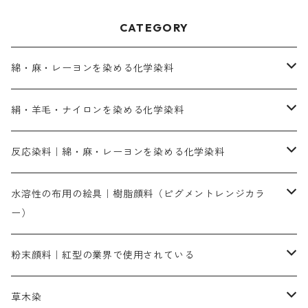
CATEGORY
綿・麻・レーヨンを染める化学染料
直接染料－染色手順が簡単
絹・羊毛・ナイロンを染める化学染料
人気のおすすめ直接染料
お買い得品
反応染料｜綿・麻・レーヨンを染める化学染料
染色に必要な薬品類
染料一覧
お勧めの3原色（赤・青・黄色）
水溶性の布用の絵具｜樹脂顔料（ピグメントレンジカラ
ー）
補助薬品
人気のおすすめ染料
お勧め｜スミフィックス～
染色に必要な薬品類
3原色以外の色目
ネオカラー（色）
粉末顔料｜紅型の業界で使用されている
赤色系
赤色系
レマゾール
赤色
補助薬品
染色に必要な薬品
内容量：100g
バィンダー（定着剤）
赤色系
草木染
黄色系