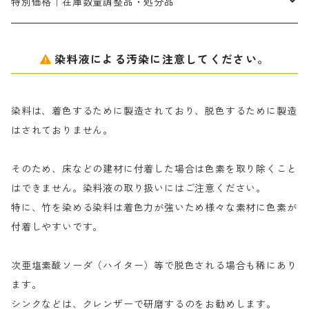
防腐剤｜アルカリ性
白場汚染防止剤｜ソーピング剤｜水洗する際の再汚染防止剤
カ行
特別価格｜在庫数量調整品・処分品
アルギン酸ナトリウム（反応染料専用）
薬品｜編集中
サ行
クローバーリッパ―
染料液による汚染に注意してください。
尿素｜反応染料の捺染時の湿潤剤・溶解剤
捺染糊の防腐剤|｜アルカリ性｜【プロテクトールN】
タ行
ダルマ画鋲
染料は、着色するために製造されており、脱色するために製造
｜反応染料の還元防止剤リキッドタイプ
ナ行
粉末顔料
はされておりません。
そのため、床などの建材に付着した場合は色素を取り除くこと
ハ行
綿・麻を染める染料
はできません。染料液の取り扱いにはご注意ください。
特に、竹を染める染料は着色力が強いため様々な素材に色素が
マ行
絹・羊毛を染める染料
付着しやすいです。
ヤ行
次亜塩素酸ソーダ（ハイター）等で脱色される場合も稀にあり
ます。
ラ行
シンクなどは、クレンザーで研磨するのをお勧めします。