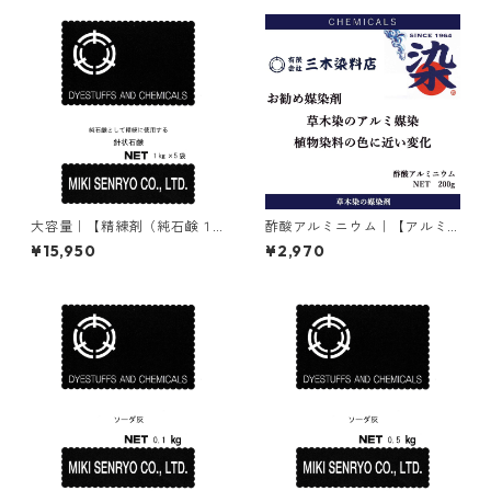
大容量｜【精練剤（純石鹸１
酢酸アルミニウム｜【アルミ
００％）】｜5kg｜針状石鹸
媒染剤】｜200g
¥15,950
¥2,970
（マルセル石鹸）