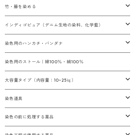
内容量：500g
本洋紅
増粘剤
黄色系
植物染料
竹・籐を染める
橙色系
青色系
橙色｜20g入りのみ公開
吸収促進剤
捺染に必要な材料
定番の色合い
代用朱黄色口
ファストエロ―10GN（鮮やかな黄色）
人気のおすすめ植物染料
黄色系
青色系
濃染処理剤｜ソルバックスPS－900
人気のおすすめ竹・藤を染める染料
インディゴピュア（デニム生地の染料、化学藍）
青色系
紫色系
紫色｜20g入りのみ公開
ソーピング剤
捺染糊
銀朱本朱赤口
ファストエロ―5GN（黄色）
インド茜・西洋茜の個別販売
エロ―M3G｜定番の色合い
NSBAブルー
オレンジ系
白色｜胡粉
媒染剤
塩基性染料（混色可能）
初心者向けお試しセット販売
染色用のハンカチ・バンダナ
紫色系
橙色系
緑色｜20g入りのみ公開
染料の定着向上剤
その他の薬剤（調整中）
銀朱本朱黄口
ファストエロ―R（赤みの黄色）
インド茜・西洋茜のセット商品
エロー ＭＧＲ｜明るい緑みの黄色
群青
オレンヂMG｜黄みの橙色
アルミ媒染剤
ビスマークブロンB｜赤茶色
緑色系
赤色系
黒色｜在庫処分特価
ソーダ灰｜アルカリ性のPH調整剤
オリジナル染料｜スス竹色｜ミキセットファストブロンGR
インディゴピュア
45cm×45cm（ハンカチ）｜端の始末も綿糸｜タグなし
染色用のストール｜綿100％・絹100％
緑色系
茶色｜20g入りのみ公開
本黄土（取り寄せ）
すおう｜赤色系
ゴールド エロー ＭＧ｜緑みの黄色
ミロリーブルー
オレンヂMGD（定番の色合い）
鉄媒染剤
塩基性エロ―｜液体タイプ
茶色系
レットMFB｜赤色（定番の色合い）
青色系
緑色｜在庫処分特価
藍染
アルカリ剤
54cm×54cm（バンダナ）｜端の始末も綿糸｜タグなし
大容量タイプ（内容量：10~25㎏）
茶色系
灰色｜20g入りのみ公開
かりやす｜黄色系
ゴールド エロー ＭＦＲ｜赤みの黄色
オレンヂMGR（赤みの橙色）
スズ媒染剤
塩基性レット｜赤色
灰色系
レットMG｜黄みの朱色
ネビーブルーMB（定番の色合い）
ぶどう糖
灰色系
紫色系
茶色｜在庫処分特価
染色用途のハンカチ・バンダナ
ハイドロサルファイトコンク
芒硝｜綿の染色時の吸収促進剤
染色道具
黒色
きはだ｜黄色系
ゴールド エロー ＭＧＲ｜山吹色
クロム媒染剤
メチレンブルー｜青色
黒色系
レットMGD｜朱色（定番の色合い）
ブルーMB（定番の色合い）
ハイドロサルファイトコンク
黒色系
バイオレットMFB
45cm×45cm（ハンカチ）｜端の始末も綿糸｜タグなし
緑色系
酸性剤
ソーダ灰｜アルカリ性のPH調整剤
刷毛
染色の前に処理する薬品
カッチ｜茶系
銅媒染液
塩基性ブラック｜黒色
染料一覧ー20g入り
ブリリアントレットMFBR｜青みの朱色
ブルーMR｜赤みの青色
PH調整剤は、直接店舗へ問い合わせください
20g
54cm×54cm（バンダナ）｜端の始末も綿糸｜タグなし
ダークグリンMG（定番の色合い）
摺込み刷毛（スリコミハケ）ー夏毛（硬いタイプ）