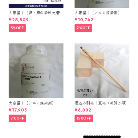
大容量｜【綿・麻の染料定着
大容量｜【アルミ媒染剤】｜5
向上剤】｜2kg×5本｜ライト
00g−3本入り｜塩化アルミニ
¥28,809
¥10,742
フィックスAコンク
ウム
3%OFF
7%OFF
大容量｜【アルミ媒染剤】｜5
摺込み刷毛｜夏毛（毛質が硬
00g−5本入り｜塩化アルミニ
い）1分｜16本入り＊1セット
¥17,903
¥6,882
ウム
7%OFF
15%OFF