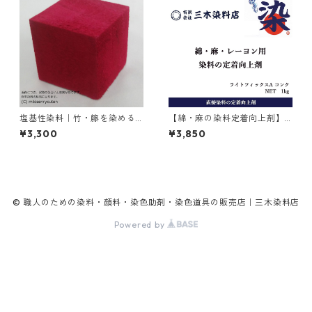
塩基性染料｜竹・籐を染める
【綿・麻の染料定着向上剤】
｜100g｜塩基性レット（赤色
｜1kg｜ライトフィックスAコ
¥3,300
¥3,850
系）
ンク
© 職人のための染料・顔料・染色助剤・染色道具の販売店｜三木染料店
Powered by