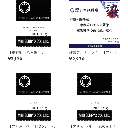
【精練剤（純石鹸１０
酢酸アルミニウム｜【アルミ
０％）】｜1kg｜針状石鹸（マ
媒染剤】｜200g
¥3,190
¥2,970
ルセル石鹸）
【アルカリ剤】｜100g｜ソー
【アルカリ剤】｜500g｜ソー