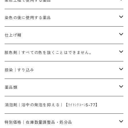
茶色系
硫酸第一鉄｜鉄媒染剤
ローケツ筆
精練剤｜汚れ落とし剤｜針状マルセル石鹸
染色工程で使用する薬品
霧島産・晩秋茶｜黄金色（赤みの黄色）｜準備中
メチルバイオレットピュアスペシャル｜紫色
染料一覧ー50g入り
レットM3B｜深みの赤色
ブルーMG｜空色
50g
グリーンMB｜緑色
摺込み刷毛（スリコミハケ）ー冬毛（柔らかいタイプ）
ダークブロンMFB｜こげ茶色
ローケツ用筆｜1本～販売
黒色系
洋型紙（9番手｜中薄口、10番手｜中厚口）
糊落とし剤｜ソルベンCA
染料の吸収促進剤
染色の後に使用する薬品
霧島産・晩秋茶｜媒染剤セット｜準備中
ローダミンB｜赤紫色｜マゼンダ色
染料一覧ー100g入り
ルビンMB｜赤紫色
スカイブルーMB｜緑みの空色
100g
グリーンMY｜黄緑色
摺込み刷毛（スリコミハケ）ーまとめ買い（値引き）
ブロンHNR｜こげ茶色
ローケツ用筆ー10%off｜20本セットお取り寄せ品
ブラックMK（赤みの黒色）
有償サンプル品｜約20cm×27cm
酢酸｜絹・羊毛・ナイロンに使用する
白色系（定番の色合い）
張木｜入荷待ち
濃染処理剤｜ソルバックスPS－900
染料のムラ染め抑制剤（均染剤）
ソーピング剤｜未定着の染料を除去すること
仕上げ糊
染料一覧ー500g入り
ピンクMB｜ピンク色
スカイブルーHNR｜緑みの空色
500g
引染刷毛（ヒキゾメハケ）
ブロンB｜赤茶色
ローケツ用筆ー10％off｜2、6、10、12号、各1本
ブラックMG（青みの黒色）
洋型紙9番手｜中薄口｜約54cm×110cm
芒硝｜綿・麻の染色に使用する。
ネオホワイトR
アゾリン200％｜綿・麻・絹・羊毛・ナイロンの染色
ネオポールB－300｜反応染料のソーピング剤
伸子
染料の浸透剤
仕上げ剤｜柔軟・平滑剤
カルボキシメチルセルロース（CMC）
脱色剤｜すべての色を抜くことはできません。
染料一覧ー1kg入り
ローズMB｜鮮やかなピンク色）
スカイブルーMG｜緑みの空色
1kg
差し刷毛（1～4分、1本から販売可能）
ブロンHN２R｜赤茶色
洋型紙10番手｜中厚口｜約54cm×110cm
レオニールEHC｜反応染料用
ソルバライトS-70｜各種繊維の浸し染めに使用可能
型洗いブラシ
染料の定着向上剤
白場汚染防止剤
海藻系
脱色剤
捺染｜すり込み
ターキスブルーHNG｜緑みの空色
差し刷毛（5分～1寸、10本から取り寄せ）
ライトフィックスAコンク｜綿・麻もしくは直接染料で染めた素材
全体脱色｜ハイドロサルファイトコンク
アルカリ剤｜反応染料用
たんぱく質系
脱色助剤｜浸透・複色抑制剤
染料溶解剤｜染料の均一な浸透・吸着を補助する
薬品類
片羽刷毛
シルクフィックス３A｜絹の染料定着向上剤
部分脱色｜デグロリンSコンク
ソーダ灰
メイプロガムNP｜にじみ防止剤
染料溶解剤
化学糊（PVA）
捺染糊
ア行
消泡剤｜浴中の発泡を抑える｜【ﾗｲﾄｼﾘｺｰﾝS-77】
ネオフィックスFC200％｜反応染料で染めた素材
アミラヂンD｜浸透・複色抑制剤
セレナゾールPDN｜各種染料の染料溶解剤
メイプロガムNP（綿・麻・絹用｜直接・酸性・含金染料用）
防腐剤｜アルカリ性
白場汚染防止剤｜ソーピング剤｜水洗する際の再汚染防止剤
カ行
特別価格｜在庫数量調整品・処分品