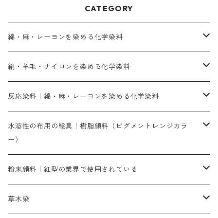
CATEGORY
綿・麻・レーヨンを染める化学染料
直接染料－染色手順が簡単
絹・羊毛・ナイロンを染める化学染料
人気のおすすめ直接染料
お買い得品
反応染料｜綿・麻・レーヨンを染める化学染料
染色に必要な薬品類
染料一覧
お勧めの3原色（赤・青・黄色）
水溶性の布用の絵具｜樹脂顔料（ピグメントレンジカラ
ー）
補助薬品
人気のおすすめ染料
お勧め｜スミフィックス～
染色に必要な薬品類
3原色以外の色目
ネオカラー（色）
粉末顔料｜紅型の業界で使用されている
赤色系
赤色系
レマゾール
赤色
補助薬品
染色に必要な薬品
内容量：100g
バィンダー（定着剤）
赤色系
草木染
黄色系
黄色系
青色
アルカリ剤
補助薬品