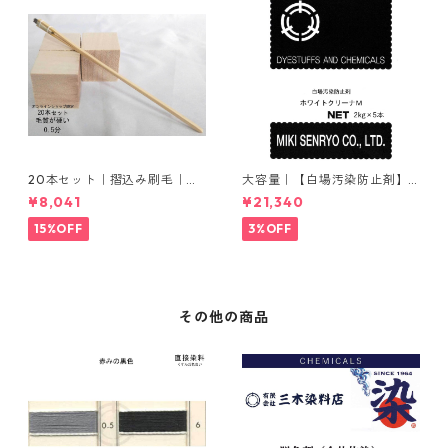
20本セット｜摺込み刷毛｜夏
大容量｜【白場汚染防止剤】
毛（毛質が硬い）0.5分
｜2kg×5本｜ホワイトクリー
¥8,041
¥21,340
ナＭ
15%OFF
3%OFF
その他の商品