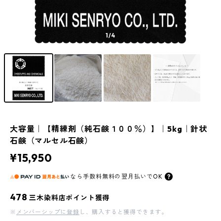
1
/4
大容量｜【精練剤（純石鹸１００％）】｜5kg｜針状
石鹸（マルセル石鹸）
¥15,950
なら
手数料無料の
翌月払いでOK
478
三木染料店ポイント獲得
※
メンバーシップに登録
し、購入すると獲得できます。