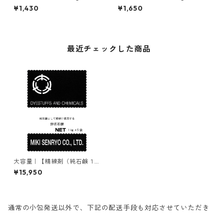
ダ灰（炭酸ナトリウム）
ダ灰（炭酸ナトリウム）
¥1,430
¥1,650
最近チェックした商品
大容量｜【精練剤（純石鹸１
００％）】｜5kg｜針状石鹸
¥15,950
（マルセル石鹸）
通常の小包発送以外で、下記の配送手段も対応させていただき