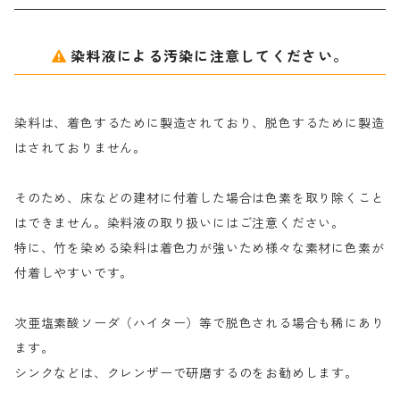
アルギン酸ナトリウム（反応染料専用）
薬品｜編集中
サ行
クローバーリッパ―
染料液による汚染に注意してください。
尿素｜反応染料の捺染時の湿潤剤・溶解剤
捺染糊の防腐剤|｜アルカリ性｜【プロテクトールN】
タ行
ダルマ画鋲
染料は、着色するために製造されており、脱色するために製造
｜反応染料の還元防止剤リキッドタイプ
ナ行
粉末顔料
はされておりません。
そのため、床などの建材に付着した場合は色素を取り除くこと
ハ行
綿・麻を染める染料
はできません。染料液の取り扱いにはご注意ください。
特に、竹を染める染料は着色力が強いため様々な素材に色素が
マ行
絹・羊毛を染める染料
付着しやすいです。
ヤ行
次亜塩素酸ソーダ（ハイター）等で脱色される場合も稀にあり
ます。
ラ行
シンクなどは、クレンザーで研磨するのをお勧めします。