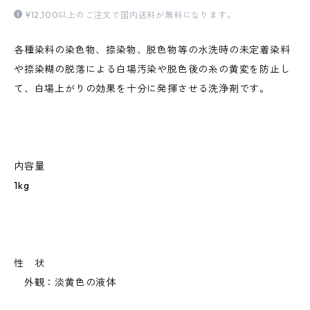
¥12,100以上のご注文で国内送料が無料になります。
各種染料の染色物、捺染物、脱色物等の水洗時の未定着染料
や捺染糊の脱落による白場汚染や脱色後の糸の黄変を防止し
て、白場上がりの効果を十分に発揮させる洗浄剤です。
内容量
1kg
性 状
外観：淡黄色の液体