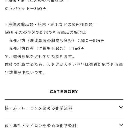
= 粉末・刷毛などの染色道具類＝
ゆうパケットー360円
= 液体の薬品類・粉末・刷毛などの染色道具類＝
60サイズの小包で対応できる商品の場合は
九州地方（鹿児島県の離島も含む）：550ー594円
九州地方以外（沖縄県も含む）：760円
で、発送対応をさせていただきます。
体積で計算するため、大きさが大きい商品は発送対応できる商
品数量が少ないです。
CATEGORY
綿・麻・レーヨンを染める化学染料
直接染料－染色手順が簡単
絹・羊毛・ナイロンを染める化学染料