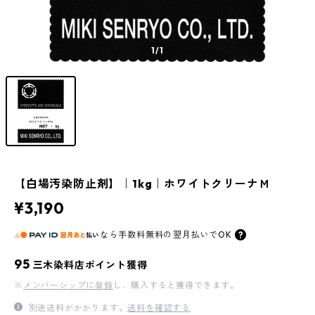
1
/1
【白場汚染防止剤】｜1kg｜ホワイトクリーナＭ
¥3,190
なら
手数料無料の
翌月払いでOK
95
三木染料店ポイント獲得
※
メンバーシップに登録
し、購入すると獲得できます。
別途送料がかかります。
送料を確認する