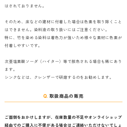
｜反応染料の還元防止剤リキッドタイプ
ナ行
粉末顔料
はされておりません。
そのため、床などの建材に付着した場合は色素を取り除くこと
ハ行
綿・麻を染める染料
はできません。染料液の取り扱いにはご注意ください。
特に、竹を染める染料は着色力が強いため様々な素材に色素が
マ行
絹・羊毛を染める染料
付着しやすいです。
ヤ行
次亜塩素酸ソーダ（ハイター）等で脱色される場合も稀にあり
ます。
ラ行
シンクなどは、クレンザーで研磨するのをお勧めします。
取扱商品の販売
ご面倒をおかけしますが、在庫数量の不足やオンライショップ
経由でのご購入に不便がある場合はご連絡いただけないでしょ