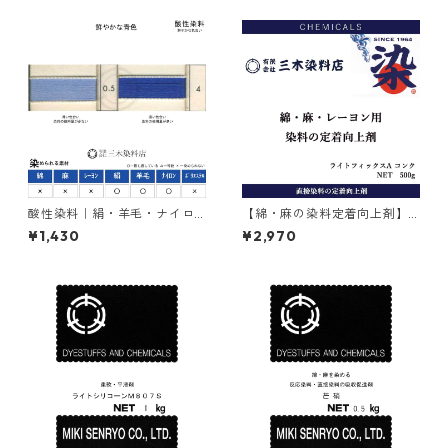
酸性染料｜絹・羊毛・ナイロ
【綿・麻の染料定着向上剤】
ンを染める｜20g｜アンスラ
｜500g｜ライトフィックスA
¥1,430
¥2,970
センブルーFBR（鮮やかな青
コンク
色）