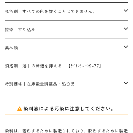
染料一覧ー500g入り
ピンクMB｜ピンク色
スカイブルーHNR｜緑みの空色
500g
引染刷毛（ヒキゾメハケ）
ブロンB｜赤茶色
ローケツ用筆ー10％off｜2、6、10、12号、各1本
ブラックMG（青みの黒色）
洋型紙9番手｜中薄口｜約54cm×110cm
芒硝｜綿・麻の染色に使用する。
ネオホワイトR
アゾリン200％｜綿・麻・絹・羊毛・ナイロンの染色
ネオポールB－300｜反応染料のソーピング剤
伸子
染料の浸透剤
仕上げ剤｜柔軟・平滑剤
カルボキシメチルセルロース（CMC）
脱色剤｜すべての色を抜くことはできません。
染料一覧ー1kg入り
ローズMB｜鮮やかなピンク色）
スカイブルーMG｜緑みの空色
1kg
差し刷毛（1～4分、1本から販売可能）
ブロンHN２R｜赤茶色
洋型紙10番手｜中厚口｜約54cm×110cm
レオニールEHC｜反応染料用
ソルバライトS-70｜各種繊維の浸し染めに使用可能
型洗いブラシ
染料の定着向上剤
白場汚染防止剤
海藻系
脱色剤
捺染｜すり込み
ターキスブルーHNG｜緑みの空色
差し刷毛（5分～1寸、10本から取り寄せ）
ライトフィックスAコンク｜綿・麻もしくは直接染料で染めた素材
全体脱色｜ハイドロサルファイトコンク
アルカリ剤｜反応染料用
たんぱく質系
脱色助剤｜浸透・複色抑制剤
染料溶解剤｜染料の均一な浸透・吸着を補助する
薬品類
片羽刷毛
シルクフィックス３A｜絹の染料定着向上剤
部分脱色｜デグロリンSコンク
ソーダ灰
メイプロガムNP｜にじみ防止剤
染料溶解剤
化学糊（PVA）
捺染糊
ア行
消泡剤｜浴中の発泡を抑える｜【ﾗｲﾄｼﾘｺｰﾝS-77】
ネオフィックスFC200％｜反応染料で染めた素材
アミラヂンD｜浸透・複色抑制剤
セレナゾールPDN｜各種染料の染料溶解剤
メイプロガムNP（綿・麻・絹用｜直接・酸性・含金染料用）
防腐剤｜アルカリ性
白場汚染防止剤｜ソーピング剤｜水洗する際の再汚染防止剤
カ行
特別価格｜在庫数量調整品・処分品
アルギン酸ナトリウム（反応染料専用）
薬品｜編集中
サ行
クローバーリッパ―
染料液による汚染に注意してください。
尿素｜反応染料の捺染時の湿潤剤・溶解剤
捺染糊の防腐剤|｜アルカリ性｜【プロテクトールN】
タ行
ダルマ画鋲
染料は、着色するために製造されており、脱色するために製造