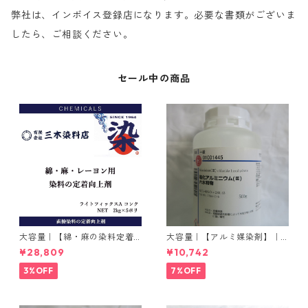
弊社は、インボイス登録店になります。必要な書類がございま
したら、ご相談ください。
セール中の商品
大容量｜【綿・麻の染料定着
大容量｜【アルミ媒染剤】｜5
向上剤】｜2kg×5本｜ライト
00g−3本入り｜塩化アルミニ
¥28,809
¥10,742
フィックスAコンク
ウム
3%OFF
7%OFF