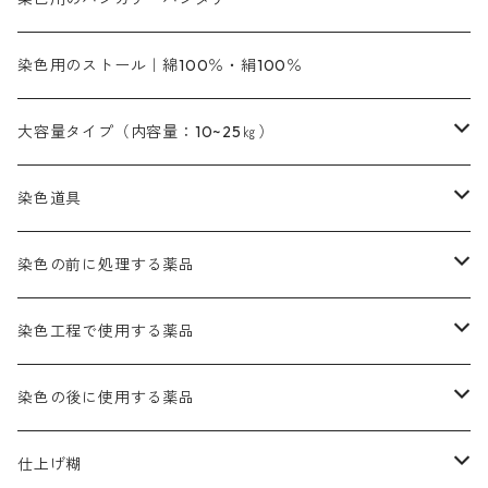
橙色系
緑色｜20g入りのみ公開
染料の定着向上剤
その他の薬剤（調整中）
銀朱本朱黄口
ファストエロ―R（赤みの黄色）
インド茜・西洋茜のセット商品
エロー ＭＧＲ｜明るい緑みの黄色
群青
オレンヂMG｜黄みの橙色
アルミ媒染剤
ビスマークブロンB｜赤茶色
緑色系
赤色系
黒色｜在庫処分特価
ソーダ灰｜アルカリ性のPH調整剤
オリジナル染料｜スス竹色｜ミキセットファストブロンGR
インディゴピュア
45cm×45cm（ハンカチ）｜端の始末も綿糸｜タグなし
染色用のストール｜綿100％・絹100％
緑色系
茶色｜20g入りのみ公開
本黄土（取り寄せ）
すおう｜赤色系
ゴールド エロー ＭＧ｜緑みの黄色
ミロリーブルー
オレンヂMGD（定番の色合い）
鉄媒染剤
塩基性エロ―｜液体タイプ
茶色系
レットMFB｜赤色（定番の色合い）
青色系
緑色｜在庫処分特価
藍染
アルカリ剤
54cm×54cm（バンダナ）｜端の始末も綿糸｜タグなし
大容量タイプ（内容量：10~25㎏）
茶色系
灰色｜20g入りのみ公開
かりやす｜黄色系
ゴールド エロー ＭＦＲ｜赤みの黄色
オレンヂMGR（赤みの橙色）
スズ媒染剤
塩基性レット｜赤色
灰色系
レットMG｜黄みの朱色
ネビーブルーMB（定番の色合い）
ぶどう糖
灰色系
紫色系
茶色｜在庫処分特価
染色用途のハンカチ・バンダナ
ハイドロサルファイトコンク
芒硝｜綿の染色時の吸収促進剤
染色道具
黒色
きはだ｜黄色系
ゴールド エロー ＭＧＲ｜山吹色
クロム媒染剤
メチレンブルー｜青色
黒色系
レットMGD｜朱色（定番の色合い）
ブルーMB（定番の色合い）
ハイドロサルファイトコンク
黒色系
バイオレットMFB
45cm×45cm（ハンカチ）｜端の始末も綿糸｜タグなし
緑色系
酸性剤
ソーダ灰｜アルカリ性のPH調整剤
刷毛
染色の前に処理する薬品
カッチ｜茶系
銅媒染液
塩基性ブラック｜黒色
染料一覧ー20g入り
ブリリアントレットMFBR｜青みの朱色
ブルーMR｜赤みの青色
PH調整剤は、直接店舗へ問い合わせください
20g
54cm×54cm（バンダナ）｜端の始末も綿糸｜タグなし
ダークグリンMG（定番の色合い）
摺込み刷毛（スリコミハケ）ー夏毛（硬いタイプ）
茶色系
硫酸第一鉄｜鉄媒染剤
ローケツ筆
精練剤｜汚れ落とし剤｜針状マルセル石鹸
染色工程で使用する薬品
霧島産・晩秋茶｜黄金色（赤みの黄色）｜準備中
メチルバイオレットピュアスペシャル｜紫色
染料一覧ー50g入り
レットM3B｜深みの赤色
ブルーMG｜空色
50g
グリーンMB｜緑色
摺込み刷毛（スリコミハケ）ー冬毛（柔らかいタイプ）
ダークブロンMFB｜こげ茶色
ローケツ用筆｜1本～販売
黒色系
洋型紙（9番手｜中薄口、10番手｜中厚口）
糊落とし剤｜ソルベンCA
染料の吸収促進剤
染色の後に使用する薬品
霧島産・晩秋茶｜媒染剤セット｜準備中
ローダミンB｜赤紫色｜マゼンダ色
染料一覧ー100g入り
ルビンMB｜赤紫色
スカイブルーMB｜緑みの空色
100g
グリーンMY｜黄緑色
摺込み刷毛（スリコミハケ）ーまとめ買い（値引き）
ブロンHNR｜こげ茶色
ローケツ用筆ー10%off｜20本セットお取り寄せ品
ブラックMK（赤みの黒色）
有償サンプル品｜約20cm×27cm
酢酸｜絹・羊毛・ナイロンに使用する
白色系（定番の色合い）
張木｜入荷待ち
濃染処理剤｜ソルバックスPS－900
染料のムラ染め抑制剤（均染剤）
ソーピング剤｜未定着の染料を除去すること
仕上げ糊