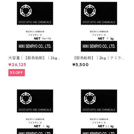
大容量｜【脱色助剤】｜2kg×
【脱色助剤】｜2kg｜アミラヂ
5本｜アミラヂンＤ
ンＤ
¥26,125
¥5,500
5%OFF