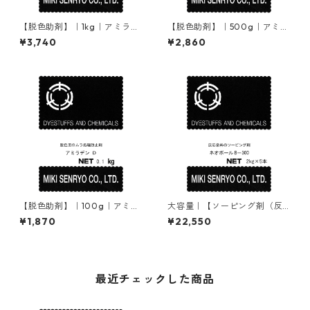
【脱色助剤】｜1kg｜アミラヂ
【脱色助剤】｜500g｜アミラ
ンＤ
ヂンＤ
¥3,740
¥2,860
【脱色助剤】｜100g｜アミラ
大容量｜【ソーピング剤（反
ヂンＤ
応染料）】｜2kg×5本｜ネオ
¥1,870
¥22,550
ポールB-300
最近チェックした商品