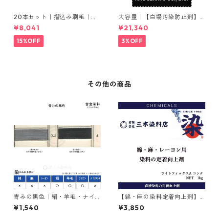
20本セット｜摺込み刷毛｜夏
大容量｜【白場汚染防止剤】
毛（毛質が硬い）0.5分
｜2kg×5本｜ホワイトクリー
¥8,041
¥21,340
ナＭ
15%OFF
3%OFF
その他の商品
青みの黒色｜絹・羊毛・ナイ
【綿・麻の染料定着向上剤】
ロンを染める｜含金染料｜20
｜1kg｜ライトフィックスAコ
¥1,540
¥3,850
g｜イレミアブラックBG（青
ンク
みの黒色）