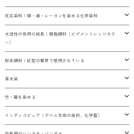
人気のおすすめ直接染料
お買い得品
反応染料｜綿・麻・レーヨンを染める化学染料
染色に必要な薬品類
染料一覧
お勧めの3原色（赤・青・黄色）
水溶性の布用の絵具｜樹脂顔料（ピグメントレンジカラ
ー）
補助薬品
人気のおすすめ染料
お勧め｜スミフィックス～
染色に必要な薬品類
3原色以外の色目
ネオカラー（色）
粉末顔料｜紅型の業界で使用されている
赤色系
赤色系
レマゾール
赤色
補助薬品
染色に必要な薬品
内容量：100g
バィンダー（定着剤）
赤色系
草木染
黄色系
黄色系
青色
アルカリ剤
補助薬品
内容量：500g
本洋紅
増粘剤
黄色系
植物染料
竹・籐を染める
橙色系
青色系
橙色｜20g入りのみ公開
吸収促進剤
捺染に必要な材料
定番の色合い
代用朱黄色口
ファストエロ―10GN（鮮やかな黄色）
人気のおすすめ植物染料
黄色系
青色系
濃染処理剤｜ソルバックスPS－900
人気のおすすめ竹・藤を染める染料
インディゴピュア（デニム生地の染料、化学藍）
青色系
紫色系
紫色｜20g入りのみ公開
ソーピング剤
捺染糊
銀朱本朱赤口
ファストエロ―5GN（黄色）
インド茜・西洋茜の個別販売
エロ―M3G｜定番の色合い
NSBAブルー
オレンジ系
白色｜胡粉
媒染剤
塩基性染料（混色可能）
初心者向けお試しセット販売
染色用のハンカチ・バンダナ
紫色系