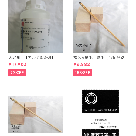
大容量｜【アルミ媒染剤】｜5
摺込み刷毛｜夏毛（毛質が硬
00g−5本入り｜塩化アルミニ
い）1分｜16本入り＊1セット
¥17,903
¥6,882
ウム
7%OFF
15%OFF