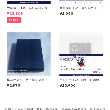
大容量｜【綿・麻の染料定着
直接染料｜綿・麻を染める｜2
向上剤】｜2kg×5本｜ライト
0g｜ダイレクトファストブラ
¥28,809
¥2,090
フィックスAコンク
ックRC（赤みの黒色）
3%OFF
塩基性染料｜竹・籐を染める
バンダナ｜綿100%｜白無地｜
｜100g｜塩基性ブラック（黒
54cm×54cm｜50枚×1セット
¥2,970
¥20,900
色系）
© 職人のための染料・顔料・染色助剤・染色道具の販売店｜三木染料店