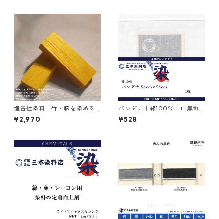
塩基性染料｜竹・籐を染める
バンダナ｜綿100％｜白無地｜
｜100g｜塩基性エロー（液体
54cm×54cm×1枚
¥2,970
¥528
タイプ、黄色）