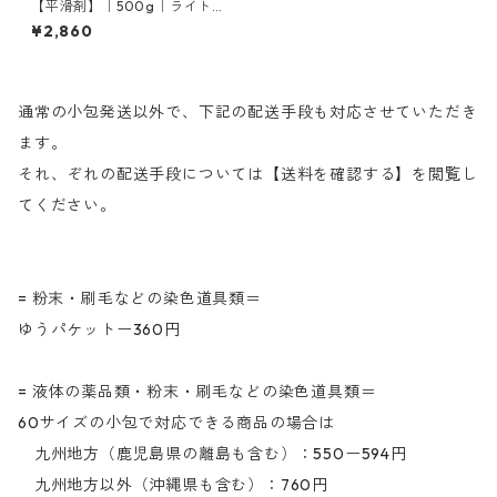
【平滑剤】｜500g｜ライトシ
リコーンA-66
¥2,860
通常の小包発送以外で、下記の配送手段も対応させていただき
ます。
それ、ぞれの配送手段については【送料を確認する】を閲覧し
てください。
= 粉末・刷毛などの染色道具類＝
ゆうパケットー360円
= 液体の薬品類・粉末・刷毛などの染色道具類＝
60サイズの小包で対応できる商品の場合は
九州地方（鹿児島県の離島も含む）：550ー594円
九州地方以外（沖縄県も含む）：760円