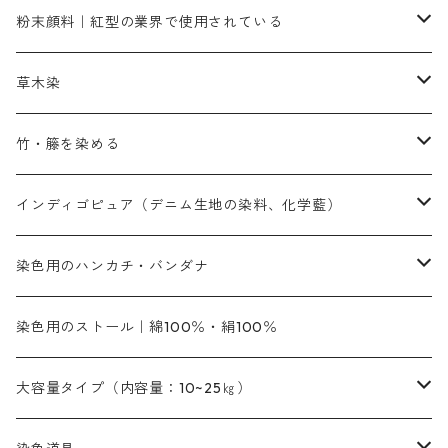
ネオカラー（色）
粉末顔料｜紅型の業界で使用されている
赤色系
赤色系
レマゾール
赤色
補助薬品
染色に必要な薬品
内容量：100g
バィンダー（定着剤）
赤色系
草木染
黄色系
黄色系
青色
アルカリ剤
補助薬品
内容量：500g
本洋紅
増粘剤
黄色系
植物染料
竹・籐を染める
橙色系
青色系
橙色｜20g入りのみ公開
吸収促進剤
捺染に必要な材料
定番の色合い
代用朱黄色口
ファストエロ―10GN（鮮やかな黄色）
人気のおすすめ植物染料
黄色系
青色系
濃染処理剤｜ソルバックスPS－900
人気のおすすめ竹・藤を染める染料
インディゴピュア（デニム生地の染料、化学藍）
青色系
紫色系
紫色｜20g入りのみ公開
ソーピング剤
捺染糊
銀朱本朱赤口
ファストエロ―5GN（黄色）
インド茜・西洋茜の個別販売
エロ―M3G｜定番の色合い
NSBAブルー
オレンジ系
白色｜胡粉
媒染剤
塩基性染料（混色可能）
初心者向けお試しセット販売
染色用のハンカチ・バンダナ
紫色系
橙色系
緑色｜20g入りのみ公開
染料の定着向上剤
その他の薬剤（調整中）
銀朱本朱黄口
ファストエロ―R（赤みの黄色）
インド茜・西洋茜のセット商品
エロー ＭＧＲ｜明るい緑みの黄色
群青
オレンヂMG｜黄みの橙色
アルミ媒染剤
ビスマークブロンB｜赤茶色
緑色系
赤色系
黒色｜在庫処分特価
ソーダ灰｜アルカリ性のPH調整剤
オリジナル染料｜スス竹色｜ミキセットファストブロンGR
インディゴピュア
45cm×45cm（ハンカチ）｜端の始末も綿糸｜タグなし
染色用のストール｜綿100％・絹100％
緑色系
茶色｜20g入りのみ公開
本黄土（取り寄せ）
すおう｜赤色系
ゴールド エロー ＭＧ｜緑みの黄色
ミロリーブルー
オレンヂMGD（定番の色合い）
鉄媒染剤
塩基性エロ―｜液体タイプ
茶色系
レットMFB｜赤色（定番の色合い）
青色系
緑色｜在庫処分特価
藍染
アルカリ剤
54cm×54cm（バンダナ）｜端の始末も綿糸｜タグなし
大容量タイプ（内容量：10~25㎏）
茶色系
灰色｜20g入りのみ公開
かりやす｜黄色系
ゴールド エロー ＭＦＲ｜赤みの黄色
オレンヂMGR（赤みの橙色）
スズ媒染剤
塩基性レット｜赤色
灰色系
レットMG｜黄みの朱色
ネビーブルーMB（定番の色合い）
ぶどう糖
灰色系