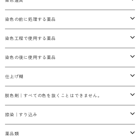
紫色系
茶色｜在庫処分特価
染色用途のハンカチ・バンダナ
ハイドロサルファイトコンク
芒硝｜綿の染色時の吸収促進剤
染色道具
黒色
きはだ｜黄色系
ゴールド エロー ＭＧＲ｜山吹色
クロム媒染剤
メチレンブルー｜青色
黒色系
レットMGD｜朱色（定番の色合い）
ブルーMB（定番の色合い）
ハイドロサルファイトコンク
黒色系
バイオレットMFB
45cm×45cm（ハンカチ）｜端の始末も綿糸｜タグなし
緑色系
酸性剤
ソーダ灰｜アルカリ性のPH調整剤
刷毛
染色の前に処理する薬品
カッチ｜茶系
銅媒染液
塩基性ブラック｜黒色
染料一覧ー20g入り
ブリリアントレットMFBR｜青みの朱色
ブルーMR｜赤みの青色
PH調整剤は、直接店舗へ問い合わせください
20g
54cm×54cm（バンダナ）｜端の始末も綿糸｜タグなし
ダークグリンMG（定番の色合い）
摺込み刷毛（スリコミハケ）ー夏毛（硬いタイプ）
茶色系
硫酸第一鉄｜鉄媒染剤
ローケツ筆
精練剤｜汚れ落とし剤｜針状マルセル石鹸
染色工程で使用する薬品
霧島産・晩秋茶｜黄金色（赤みの黄色）｜準備中
メチルバイオレットピュアスペシャル｜紫色
染料一覧ー50g入り
レットM3B｜深みの赤色
ブルーMG｜空色
50g
グリーンMB｜緑色
摺込み刷毛（スリコミハケ）ー冬毛（柔らかいタイプ）
ダークブロンMFB｜こげ茶色
ローケツ用筆｜1本～販売
黒色系
洋型紙（9番手｜中薄口、10番手｜中厚口）
糊落とし剤｜ソルベンCA
染料の吸収促進剤
染色の後に使用する薬品
霧島産・晩秋茶｜媒染剤セット｜準備中
ローダミンB｜赤紫色｜マゼンダ色
染料一覧ー100g入り
ルビンMB｜赤紫色
スカイブルーMB｜緑みの空色
100g
グリーンMY｜黄緑色
摺込み刷毛（スリコミハケ）ーまとめ買い（値引き）
ブロンHNR｜こげ茶色
ローケツ用筆ー10%off｜20本セットお取り寄せ品
ブラックMK（赤みの黒色）
有償サンプル品｜約20cm×27cm
酢酸｜絹・羊毛・ナイロンに使用する
白色系（定番の色合い）
張木｜入荷待ち
濃染処理剤｜ソルバックスPS－900
染料のムラ染め抑制剤（均染剤）
ソーピング剤｜未定着の染料を除去すること
仕上げ糊
染料一覧ー500g入り
ピンクMB｜ピンク色
スカイブルーHNR｜緑みの空色
500g
引染刷毛（ヒキゾメハケ）
ブロンB｜赤茶色
ローケツ用筆ー10％off｜2、6、10、12号、各1本
ブラックMG（青みの黒色）
洋型紙9番手｜中薄口｜約54cm×110cm
芒硝｜綿・麻の染色に使用する。
ネオホワイトR
アゾリン200％｜綿・麻・絹・羊毛・ナイロンの染色
ネオポールB－300｜反応染料のソーピング剤
伸子
染料の浸透剤
仕上げ剤｜柔軟・平滑剤
カルボキシメチルセルロース（CMC）
脱色剤｜すべての色を抜くことはできません。
染料一覧ー1kg入り
ローズMB｜鮮やかなピンク色）
スカイブルーMG｜緑みの空色
1kg
差し刷毛（1～4分、1本から販売可能）
ブロンHN２R｜赤茶色
洋型紙10番手｜中厚口｜約54cm×110cm
レオニールEHC｜反応染料用
ソルバライトS-70｜各種繊維の浸し染めに使用可能
型洗いブラシ
染料の定着向上剤
白場汚染防止剤
海藻系
脱色剤
捺染｜すり込み
ターキスブルーHNG｜緑みの空色
差し刷毛（5分～1寸、10本から取り寄せ）
ライトフィックスAコンク｜綿・麻もしくは直接染料で染めた素材
全体脱色｜ハイドロサルファイトコンク
アルカリ剤｜反応染料用
たんぱく質系
脱色助剤｜浸透・複色抑制剤
染料溶解剤｜染料の均一な浸透・吸着を補助する
薬品類