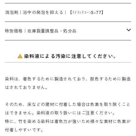
片羽刷毛
シルクフィックス３A｜絹の染料定着向上剤
部分脱色｜デグロリンSコンク
ソーダ灰
メイプロガムNP｜にじみ防止剤
染料溶解剤
化学糊（PVA）
捺染糊
ア行
消泡剤｜浴中の発泡を抑える｜【ﾗｲﾄｼﾘｺｰﾝS-77】
ネオフィックスFC200％｜反応染料で染めた素材
アミラヂンD｜浸透・複色抑制剤
セレナゾールPDN｜各種染料の染料溶解剤
メイプロガムNP（綿・麻・絹用｜直接・酸性・含金染料用）
防腐剤｜アルカリ性
白場汚染防止剤｜ソーピング剤｜水洗する際の再汚染防止剤
カ行
特別価格｜在庫数量調整品・処分品
アルギン酸ナトリウム（反応染料専用）
薬品｜編集中
サ行
クローバーリッパ―
染料液による汚染に注意してください。
尿素｜反応染料の捺染時の湿潤剤・溶解剤
捺染糊の防腐剤|｜アルカリ性｜【プロテクトールN】
タ行
ダルマ画鋲
染料は、着色するために製造されており、脱色するために製造
｜反応染料の還元防止剤リキッドタイプ
ナ行
粉末顔料
はされておりません。
そのため、床などの建材に付着した場合は色素を取り除くこと
ハ行
綿・麻を染める染料
はできません。染料液の取り扱いにはご注意ください。
特に、竹を染める染料は着色力が強いため様々な素材に色素が
マ行
絹・羊毛を染める染料
付着しやすいです。