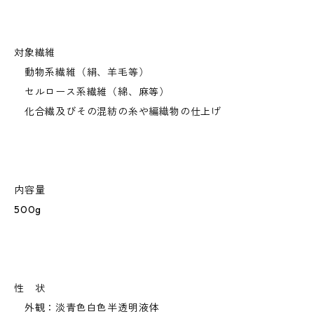
対象繊維
動物系繊維（絹、羊毛等）
セルロース系繊維（綿、麻等）
化合繊及びその混紡の糸や編織物の仕上げ
内容量
500g
性 状
外観：淡青色白色半透明液体