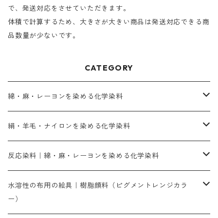
で、発送対応をさせていただきます。
体積で計算するため、大きさが大きい商品は発送対応できる商
品数量が少ないです。
CATEGORY
綿・麻・レーヨンを染める化学染料
直接染料－染色手順が簡単
絹・羊毛・ナイロンを染める化学染料
人気のおすすめ直接染料
お買い得品
反応染料｜綿・麻・レーヨンを染める化学染料
染色に必要な薬品類
染料一覧
お勧めの3原色（赤・青・黄色）
水溶性の布用の絵具｜樹脂顔料（ピグメントレンジカラ
ー）
補助薬品
人気のおすすめ染料
お勧め｜スミフィックス～
染色に必要な薬品類
3原色以外の色目