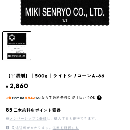
1
/1
【平滑剤】｜500g｜ライトシリコーンA-66
2,860
¥
なら
手数料無料の
翌月払いでOK
85
三木染料店ポイント獲得
※
メンバーシップに登録
し、購入すると獲得できます。
別途送料がかかります。
送料を確認する