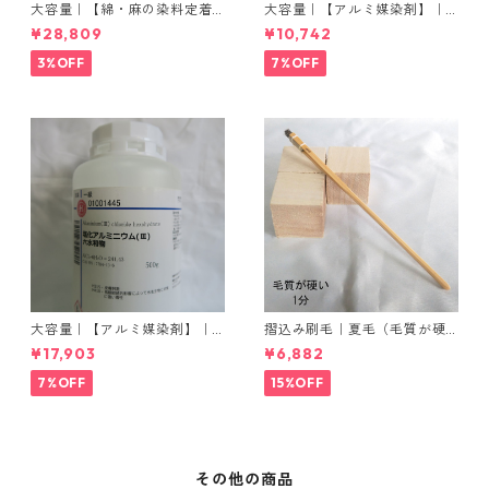
大容量｜【綿・麻の染料定着
大容量｜【アルミ媒染剤】｜5
向上剤】｜2kg×5本｜ライト
00g−3本入り｜塩化アルミニ
¥28,809
¥10,742
フィックスAコンク
ウム
3%OFF
7%OFF
大容量｜【アルミ媒染剤】｜5
摺込み刷毛｜夏毛（毛質が硬
00g−5本入り｜塩化アルミニ
い）1分｜16本入り＊1セット
¥17,903
¥6,882
ウム
7%OFF
15%OFF
その他の商品