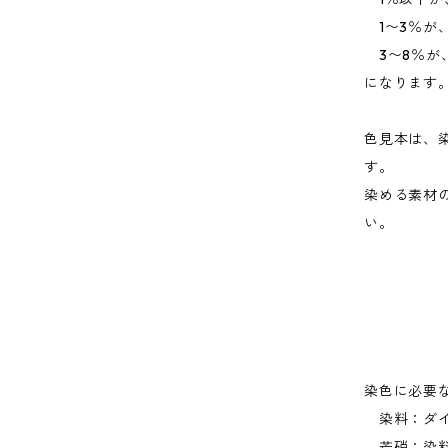
1〜3％が
3〜8％が
になります
色見本は、
す。
染める素材
い。
染色に必要
染料：ダイ
芒硝：染料