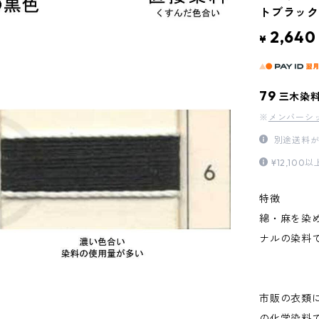
トブラック
2,640
¥
79
三木染
※
メンバーシ
別途送料が
¥12,1
特徴
綿・麻を染
ナルの染料
市販の衣類
の化学染料