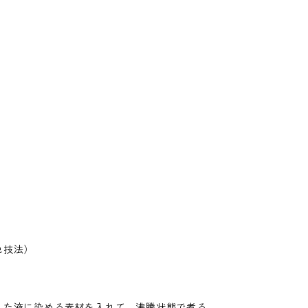
色技法）
した液に染める素材を入れて、沸騰状態で煮る。