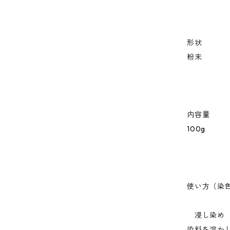
形状
粉末
内容量
100g
使い方（染
浸し染め
染料を溶か