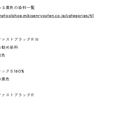
める黒色の染料一覧
ingtoolshop.mikisenryouten.co.jp/categories/41
ファストブラックＲＷ
お勧め染料
黒色
ックＢ160%
の黒色
ファストブラックＲ