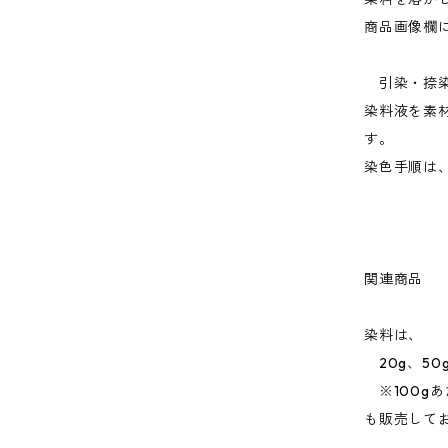
商品画像欄
引染・捺
染料液を素
す。
染色手順は
関連商品
染料は、
20g、50g
※100g
も販売して