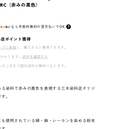
RC（赤みの黒色）
なら
手数料無料の
翌月払いでOK
料店ポイント獲得
ップに登録
し、購入すると獲得できます。
かかります。
送料を確認する
00以上のご注文で国内送料が無料になります。
める染料で赤みの黒色を表現する三木染料店オリジ
です。
にも使用されている綿・麻・レーヨンを染める粉末
です。