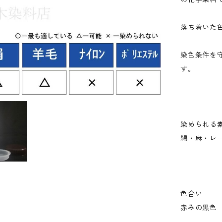
落ち着いた
染色条件を
す。
染められる
綿・麻・レ
色合い
赤みの黒色