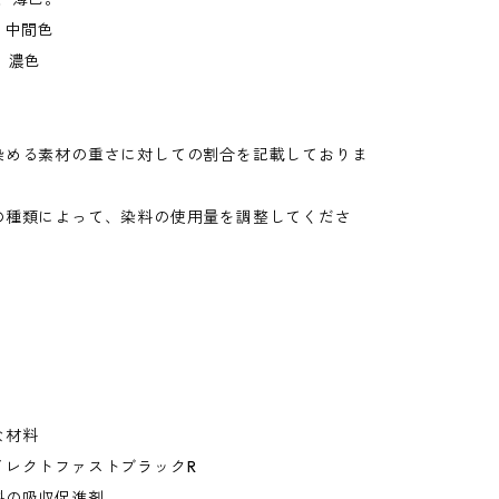
、中間色
、濃色
。
染める素材の重さに対しての割合を記載しておりま
の種類によって、染料の使用量を調整してくださ
な材料
レクトファストブラックR
の吸収促進剤