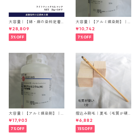
大容量｜【綿・麻の染料定着
大容量｜【アルミ媒染剤】｜5
向上剤】｜2kg×5本｜ライト
00g−3本入り｜塩化アルミニ
¥28,809
¥10,742
フィックスAコンク
ウム
3%OFF
7%OFF
大容量｜【アルミ媒染剤】｜5
摺込み刷毛｜夏毛（毛質が硬
00g−5本入り｜塩化アルミニ
い）1分｜16本入り＊1セット
¥17,903
¥6,882
ウム
7%OFF
15%OFF