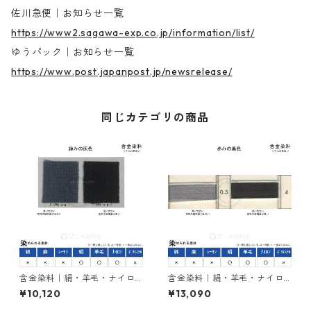
佐川急便｜お知らせ一覧
https://www2.sagawa-exp.co.jp/information/list/
ゆうパック｜お知らせ一覧
https://www.post.japanpost.jp/newsrelease/
同じカテゴリの商品
含金染料｜絹・羊毛・ナイロ
含金染料｜絹・羊毛・ナイロ
ンを染める｜500g｜ラナセッ
ンを染める｜500g｜カヤカラ
¥10,120
¥13,090
トグレーG（緑みの灰色）
ンブラック２RL（赤みの黒
色）