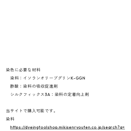
染色に必要な材料
染料：イソランオリーブグリンK-GGN
酢酸：染料の吸収促進剤
シルクフィックス3A：染料の定着向上剤
当サイトで購入可能です。
染料
https://dyeingtoolshop.mikisenryouten.co.jp/search?q=