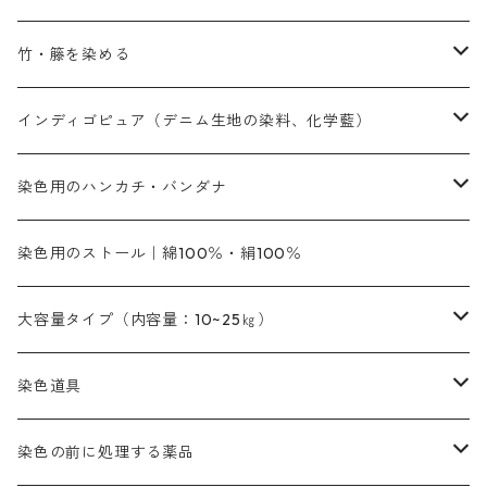
黄色系
黄色系
青色
アルカリ剤
補助薬品
内容量：500g
本洋紅
増粘剤
黄色系
植物染料
竹・籐を染める
橙色系
青色系
橙色｜20g入りのみ公開
吸収促進剤
捺染に必要な材料
定番の色合い
代用朱黄色口
ファストエロ―10GN（鮮やかな黄色）
人気のおすすめ植物染料
黄色系
青色系
濃染処理剤｜ソルバックスPS－900
人気のおすすめ竹・藤を染める染料
インディゴピュア（デニム生地の染料、化学藍）
青色系
紫色系
紫色｜20g入りのみ公開
ソーピング剤
捺染糊
銀朱本朱赤口
ファストエロ―5GN（黄色）
インド茜・西洋茜の個別販売
エロ―M3G｜定番の色合い
NSBAブルー
オレンジ系
白色｜胡粉
媒染剤
塩基性染料（混色可能）
初心者向けお試しセット販売
染色用のハンカチ・バンダナ
紫色系
橙色系
緑色｜20g入りのみ公開
染料の定着向上剤
その他の薬剤（調整中）
銀朱本朱黄口
ファストエロ―R（赤みの黄色）
インド茜・西洋茜のセット商品
エロー ＭＧＲ｜明るい緑みの黄色
群青
オレンヂMG｜黄みの橙色
アルミ媒染剤
ビスマークブロンB｜赤茶色
緑色系
赤色系
黒色｜在庫処分特価
ソーダ灰｜アルカリ性のPH調整剤
オリジナル染料｜スス竹色｜ミキセットファストブロンGR
インディゴピュア
45cm×45cm（ハンカチ）｜端の始末も綿糸｜タグなし
染色用のストール｜綿100％・絹100％
緑色系
茶色｜20g入りのみ公開
本黄土（取り寄せ）
すおう｜赤色系
ゴールド エロー ＭＧ｜緑みの黄色
ミロリーブルー
オレンヂMGD（定番の色合い）
鉄媒染剤
塩基性エロ―｜液体タイプ
茶色系
レットMFB｜赤色（定番の色合い）
青色系
緑色｜在庫処分特価
藍染
アルカリ剤
54cm×54cm（バンダナ）｜端の始末も綿糸｜タグなし
大容量タイプ（内容量：10~25㎏）
茶色系
灰色｜20g入りのみ公開
かりやす｜黄色系
ゴールド エロー ＭＦＲ｜赤みの黄色
オレンヂMGR（赤みの橙色）
スズ媒染剤
塩基性レット｜赤色
灰色系
レットMG｜黄みの朱色
ネビーブルーMB（定番の色合い）
ぶどう糖
灰色系
紫色系
茶色｜在庫処分特価
染色用途のハンカチ・バンダナ
ハイドロサルファイトコンク
芒硝｜綿の染色時の吸収促進剤
染色道具
黒色
きはだ｜黄色系
ゴールド エロー ＭＧＲ｜山吹色
クロム媒染剤
メチレンブルー｜青色
黒色系
レットMGD｜朱色（定番の色合い）
ブルーMB（定番の色合い）
ハイドロサルファイトコンク
黒色系
バイオレットMFB
45cm×45cm（ハンカチ）｜端の始末も綿糸｜タグなし
緑色系
酸性剤
ソーダ灰｜アルカリ性のPH調整剤
刷毛
染色の前に処理する薬品