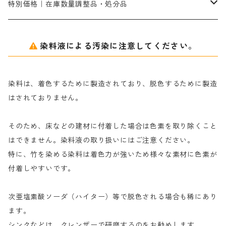
セレナゾールPDN｜各種染料の染料溶解剤
メイプロガムNP（綿・麻・絹用｜直接・酸性・含金染料用）
防腐剤｜アルカリ性
白場汚染防止剤｜ソーピング剤｜水洗する際の再汚染防止剤
カ行
特別価格｜在庫数量調整品・処分品
アルギン酸ナトリウム（反応染料専用）
薬品｜編集中
サ行
クローバーリッパ―
染料液による汚染に注意してください。
尿素｜反応染料の捺染時の湿潤剤・溶解剤
捺染糊の防腐剤|｜アルカリ性｜【プロテクトールN】
タ行
ダルマ画鋲
染料は、着色するために製造されており、脱色するために製造
｜反応染料の還元防止剤リキッドタイプ
ナ行
粉末顔料
はされておりません。
そのため、床などの建材に付着した場合は色素を取り除くこと
ハ行
綿・麻を染める染料
はできません。染料液の取り扱いにはご注意ください。
特に、竹を染める染料は着色力が強いため様々な素材に色素が
マ行
絹・羊毛を染める染料
付着しやすいです。
ヤ行
次亜塩素酸ソーダ（ハイター）等で脱色される場合も稀にあり
ます。
ラ行
シンクなどは、クレンザーで研磨するのをお勧めします。