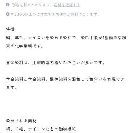
別途送料がかかります。
送料を確認する
¥12,100以上のご注文で国内送料が無料になります。
特徴
絹、羊毛、ナイロンを染める染料で、染色手順が1番簡単な粉
末の化学染料です。
含金染料は、比較的落ち着いた色合いが多いです。
含金染料と含金染料、酸性染料を混色して色合いを表現でき
ます。
染められる素材
絹、羊毛、ナイロンなどの動物繊維