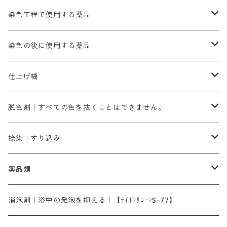
カッチ｜茶系
銅媒染液
塩基性ブラック｜黒色
染料一覧ー20g入り
ブリリアントレットMFBR｜青みの朱色
ブルーMR｜赤みの青色
PH調整剤は、直接店舗へ問い合わせください
20g
54cm×54cm（バンダナ）｜端の始末も綿糸｜タグなし
ダークグリンMG（定番の色合い）
摺込み刷毛（スリコミハケ）ー夏毛（硬いタイプ）
茶色系
硫酸第一鉄｜鉄媒染剤
ローケツ筆
精練剤｜汚れ落とし剤｜針状マルセル石鹸
染色工程で使用する薬品
霧島産・晩秋茶｜黄金色（赤みの黄色）｜準備中
メチルバイオレットピュアスペシャル｜紫色
染料一覧ー50g入り
レットM3B｜深みの赤色
ブルーMG｜空色
50g
グリーンMB｜緑色
摺込み刷毛（スリコミハケ）ー冬毛（柔らかいタイプ）
ダークブロンMFB｜こげ茶色
ローケツ用筆｜1本～販売
黒色系
洋型紙（9番手｜中薄口、10番手｜中厚口）
糊落とし剤｜ソルベンCA
染料の吸収促進剤
染色の後に使用する薬品
霧島産・晩秋茶｜媒染剤セット｜準備中
ローダミンB｜赤紫色｜マゼンダ色
染料一覧ー100g入り
ルビンMB｜赤紫色
スカイブルーMB｜緑みの空色
100g
グリーンMY｜黄緑色
摺込み刷毛（スリコミハケ）ーまとめ買い（値引き）
ブロンHNR｜こげ茶色
ローケツ用筆ー10%off｜20本セットお取り寄せ品
ブラックMK（赤みの黒色）
有償サンプル品｜約20cm×27cm
酢酸｜絹・羊毛・ナイロンに使用する
白色系（定番の色合い）
張木｜入荷待ち
濃染処理剤｜ソルバックスPS－900
染料のムラ染め抑制剤（均染剤）
ソーピング剤｜未定着の染料を除去すること
仕上げ糊
染料一覧ー500g入り
ピンクMB｜ピンク色
スカイブルーHNR｜緑みの空色
500g
引染刷毛（ヒキゾメハケ）
ブロンB｜赤茶色
ローケツ用筆ー10％off｜2、6、10、12号、各1本
ブラックMG（青みの黒色）
洋型紙9番手｜中薄口｜約54cm×110cm
芒硝｜綿・麻の染色に使用する。
ネオホワイトR
アゾリン200％｜綿・麻・絹・羊毛・ナイロンの染色
ネオポールB－300｜反応染料のソーピング剤
伸子
染料の浸透剤
仕上げ剤｜柔軟・平滑剤
カルボキシメチルセルロース（CMC）
脱色剤｜すべての色を抜くことはできません。
染料一覧ー1kg入り
ローズMB｜鮮やかなピンク色）
スカイブルーMG｜緑みの空色
1kg
差し刷毛（1～4分、1本から販売可能）
ブロンHN２R｜赤茶色
洋型紙10番手｜中厚口｜約54cm×110cm
レオニールEHC｜反応染料用
ソルバライトS-70｜各種繊維の浸し染めに使用可能
型洗いブラシ
染料の定着向上剤
白場汚染防止剤
海藻系
脱色剤
捺染｜すり込み
ターキスブルーHNG｜緑みの空色
差し刷毛（5分～1寸、10本から取り寄せ）
ライトフィックスAコンク｜綿・麻もしくは直接染料で染めた素材
全体脱色｜ハイドロサルファイトコンク
アルカリ剤｜反応染料用
たんぱく質系
脱色助剤｜浸透・複色抑制剤
染料溶解剤｜染料の均一な浸透・吸着を補助する
薬品類
片羽刷毛
シルクフィックス３A｜絹の染料定着向上剤
部分脱色｜デグロリンSコンク
ソーダ灰
メイプロガムNP｜にじみ防止剤
染料溶解剤
化学糊（PVA）
捺染糊
ア行
消泡剤｜浴中の発泡を抑える｜【ﾗｲﾄｼﾘｺｰﾝS-77】
ネオフィックスFC200％｜反応染料で染めた素材
アミラヂンD｜浸透・複色抑制剤