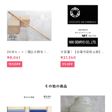
20本セット｜摺込み刷毛｜夏
大容量｜【白場汚染防止剤】
毛（毛質が硬い）0.5分
｜2kg×5本｜ホワイトクリー
¥8,041
¥21,340
ナＭ
15%OFF
3%OFF
その他の商品