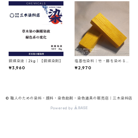
銅媒染液｜2kg｜【銅媒染剤】
塩基性染料｜竹・籐を染める
｜100g｜塩基性エロー（液体
¥3,960
¥2,970
タイプ、黄色）
© 職人のための染料・顔料・染色助剤・染色道具の販売店｜三木染料店
Powered by