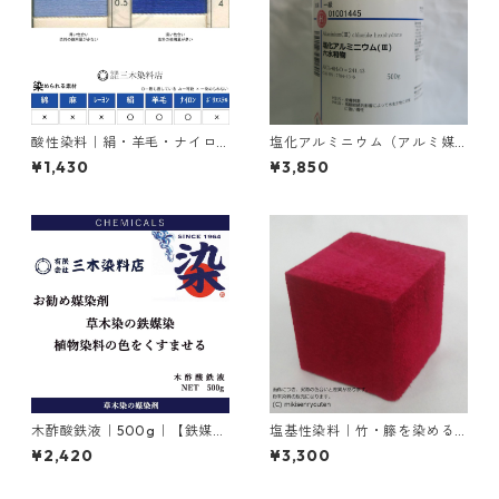
酸性染料｜絹・羊毛・ナイロ
塩化アルミニウム（アルミ媒
ンを染める｜20g｜アンスラ
染剤）｜500g入り
¥1,430
¥3,850
センブルーFBR（鮮やかな青
色）
木酢酸鉄液｜500g｜【鉄媒染
塩基性染料｜竹・籐を染める
剤】
｜100g｜塩基性レット（赤色
¥2,420
¥3,300
系）