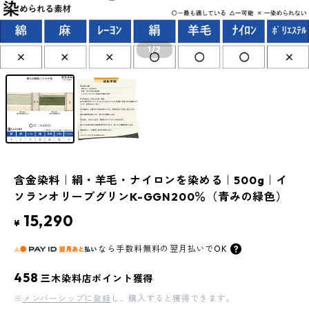
1
/2
含金染料｜絹・羊毛・ナイロンを染める｜500g｜イ
ソランオリーブグリンK-GGN200％（青みの緑色）
15,290
¥
なら
手数料無料の
翌月払いでOK
458
三木染料店ポイント獲得
※
メンバーシップに登録
し、購入すると獲得できます。