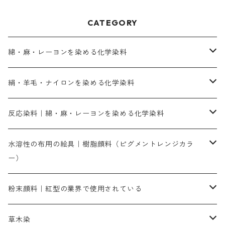
CATEGORY
綿・麻・レーヨンを染める化学染料
直接染料－染色手順が簡単
絹・羊毛・ナイロンを染める化学染料
人気のおすすめ直接染料
お買い得品
反応染料｜綿・麻・レーヨンを染める化学染料
染色に必要な薬品類
染料一覧
お勧めの3原色（赤・青・黄色）
水溶性の布用の絵具｜樹脂顔料（ピグメントレンジカラ
ー）
補助薬品
人気のおすすめ染料
お勧め｜スミフィックス～
染色に必要な薬品類
3原色以外の色目
ネオカラー（色）
粉末顔料｜紅型の業界で使用されている
赤色系
赤色系
レマゾール
赤色
補助薬品
染色に必要な薬品
内容量：100g
バィンダー（定着剤）
赤色系
草木染