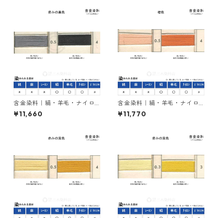
含金染料｜絹・羊毛・ナイロ
含金染料｜絹・羊毛・ナイロ
ンを染める｜500g｜イレミア
ンを染める｜500g｜ラニール
¥11,660
¥11,770
ブラックBG（青みの黒色）
オレンヂＲ（橙色）