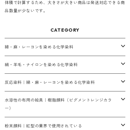
体積で計算するため、大きさが大きい商品は発送対応できる商
品数量が少ないです。
CATEGORY
綿・麻・レーヨンを染める化学染料
直接染料－染色手順が簡単
絹・羊毛・ナイロンを染める化学染料
人気のおすすめ直接染料
お買い得品
反応染料｜綿・麻・レーヨンを染める化学染料
染色に必要な薬品類
染料一覧
お勧めの3原色（赤・青・黄色）
水溶性の布用の絵具｜樹脂顔料（ピグメントレンジカラ
ー）
補助薬品
人気のおすすめ染料
お勧め｜スミフィックス～
染色に必要な薬品類
3原色以外の色目
ネオカラー（色）
粉末顔料｜紅型の業界で使用されている