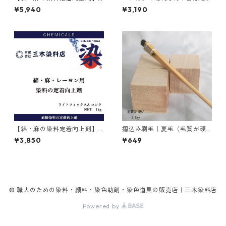
｜2kg｜ライトフィックスAコ
45cm×45cm｜10枚×1セット
¥5,940
¥3,190
ンク
【綿・麻の染料定着向上剤】
摺込み刷毛｜夏毛（毛質が硬
｜1kg｜ライトフィックスAコ
い）2.5分
¥3,850
¥649
ンク
© 職人のための染料・顔料・染色助剤・染色道具の販売店｜三木染料店
Powered by