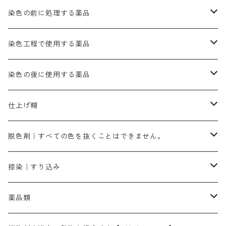
きはだ｜黄色系
ゴールド エロー ＭＧＲ｜山吹色
クロム媒染剤
メチレンブルー｜青色
黒色系
レットMGD｜朱色（定番の色合い）
ブルーMB（定番の色合い）
ハイドロサルファイトコンク
黒色系
バイオレットMFB
45cm×45cm（ハンカチ）｜端の始末も綿糸｜タグなし
緑色系
酸性剤
ソーダ灰｜アルカリ性のPH調整剤
刷毛
染色の前に処理する薬品
カッチ｜茶系
銅媒染液
塩基性ブラック｜黒色
染料一覧ー20g入り
ブリリアントレットMFBR｜青みの朱色
ブルーMR｜赤みの青色
PH調整剤は、直接店舗へ問い合わせください
20g
54cm×54cm（バンダナ）｜端の始末も綿糸｜タグなし
ダークグリンMG（定番の色合い）
摺込み刷毛（スリコミハケ）ー夏毛（硬いタイプ）
茶色系
硫酸第一鉄｜鉄媒染剤
ローケツ筆
精練剤｜汚れ落とし剤｜針状マルセル石鹸
染色工程で使用する薬品
霧島産・晩秋茶｜黄金色（赤みの黄色）｜準備中
メチルバイオレットピュアスペシャル｜紫色
染料一覧ー50g入り
レットM3B｜深みの赤色
ブルーMG｜空色
50g
グリーンMB｜緑色
摺込み刷毛（スリコミハケ）ー冬毛（柔らかいタイプ）
ダークブロンMFB｜こげ茶色
ローケツ用筆｜1本～販売
黒色系
洋型紙（9番手｜中薄口、10番手｜中厚口）
糊落とし剤｜ソルベンCA
染料の吸収促進剤
染色の後に使用する薬品
霧島産・晩秋茶｜媒染剤セット｜準備中
ローダミンB｜赤紫色｜マゼンダ色
染料一覧ー100g入り
ルビンMB｜赤紫色
スカイブルーMB｜緑みの空色
100g
グリーンMY｜黄緑色
摺込み刷毛（スリコミハケ）ーまとめ買い（値引き）
ブロンHNR｜こげ茶色
ローケツ用筆ー10%off｜20本セットお取り寄せ品
ブラックMK（赤みの黒色）
有償サンプル品｜約20cm×27cm
酢酸｜絹・羊毛・ナイロンに使用する
白色系（定番の色合い）
張木｜入荷待ち
濃染処理剤｜ソルバックスPS－900
染料のムラ染め抑制剤（均染剤）
ソーピング剤｜未定着の染料を除去すること
仕上げ糊
染料一覧ー500g入り
ピンクMB｜ピンク色
スカイブルーHNR｜緑みの空色
500g
引染刷毛（ヒキゾメハケ）
ブロンB｜赤茶色
ローケツ用筆ー10％off｜2、6、10、12号、各1本
ブラックMG（青みの黒色）
洋型紙9番手｜中薄口｜約54cm×110cm
芒硝｜綿・麻の染色に使用する。
ネオホワイトR
アゾリン200％｜綿・麻・絹・羊毛・ナイロンの染色
ネオポールB－300｜反応染料のソーピング剤
伸子
染料の浸透剤
仕上げ剤｜柔軟・平滑剤
カルボキシメチルセルロース（CMC）
脱色剤｜すべての色を抜くことはできません。
染料一覧ー1kg入り
ローズMB｜鮮やかなピンク色）
スカイブルーMG｜緑みの空色
1kg
差し刷毛（1～4分、1本から販売可能）
ブロンHN２R｜赤茶色
洋型紙10番手｜中厚口｜約54cm×110cm
レオニールEHC｜反応染料用
ソルバライトS-70｜各種繊維の浸し染めに使用可能
型洗いブラシ
染料の定着向上剤
白場汚染防止剤
海藻系
脱色剤
捺染｜すり込み
ターキスブルーHNG｜緑みの空色
差し刷毛（5分～1寸、10本から取り寄せ）
ライトフィックスAコンク｜綿・麻もしくは直接染料で染めた素材
全体脱色｜ハイドロサルファイトコンク
アルカリ剤｜反応染料用
たんぱく質系
脱色助剤｜浸透・複色抑制剤
染料溶解剤｜染料の均一な浸透・吸着を補助する
薬品類
片羽刷毛
シルクフィックス３A｜絹の染料定着向上剤
部分脱色｜デグロリンSコンク