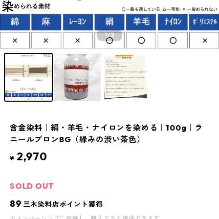
1
/3
含金染料｜絹・羊毛・ナイロンを染める｜100g｜ラ
ニールブロンBG（緑みの渋い茶色）
2,970
¥
SOLD OUT
89
三木染料店ポイント獲得
※
メンバーシップに登録
し、購入すると獲得できます。