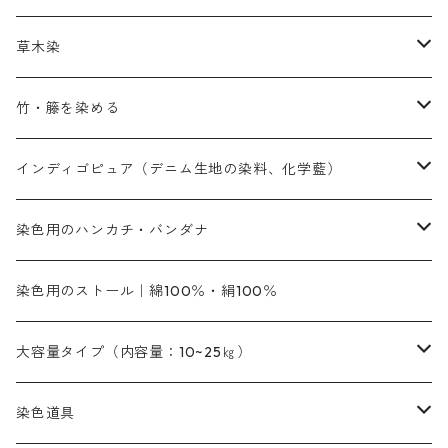
赤色系
赤色系
レマゾール
赤色
補助薬品
染色に必要な薬品
内容量：100g
バィンダー（定着剤）
赤色系
草木染
黄色系
黄色系
青色
アルカリ剤
補助薬品
内容量：500g
本洋紅
増粘剤
黄色系
植物染料
竹・籐を染める
橙色系
青色系
橙色｜20g入りのみ公開
吸収促進剤
捺染に必要な材料
定番の色合い
代用朱黄色口
ファストエロ―10GN（鮮やかな黄色）
人気のおすすめ植物染料
黄色系
青色系
濃染処理剤｜ソルバックスPS－900
人気のおすすめ竹・藤を染める染料
インディゴピュア（デニム生地の染料、化学藍）
青色系
紫色系
紫色｜20g入りのみ公開
ソーピング剤
捺染糊
銀朱本朱赤口
ファストエロ―5GN（黄色）
インド茜・西洋茜の個別販売
エロ―M3G｜定番の色合い
NSBAブルー
オレンジ系
白色｜胡粉
媒染剤
塩基性染料（混色可能）
初心者向けお試しセット販売
染色用のハンカチ・バンダナ
紫色系
橙色系
緑色｜20g入りのみ公開
染料の定着向上剤
その他の薬剤（調整中）
銀朱本朱黄口
ファストエロ―R（赤みの黄色）
インド茜・西洋茜のセット商品
エロー ＭＧＲ｜明るい緑みの黄色
群青
オレンヂMG｜黄みの橙色
アルミ媒染剤
ビスマークブロンB｜赤茶色
緑色系
赤色系
黒色｜在庫処分特価
ソーダ灰｜アルカリ性のPH調整剤
オリジナル染料｜スス竹色｜ミキセットファストブロンGR
インディゴピュア
45cm×45cm（ハンカチ）｜端の始末も綿糸｜タグなし
染色用のストール｜綿100％・絹100％
緑色系
茶色｜20g入りのみ公開
本黄土（取り寄せ）
すおう｜赤色系
ゴールド エロー ＭＧ｜緑みの黄色
ミロリーブルー
オレンヂMGD（定番の色合い）
鉄媒染剤
塩基性エロ―｜液体タイプ
茶色系
レットMFB｜赤色（定番の色合い）
青色系
緑色｜在庫処分特価
藍染
アルカリ剤
54cm×54cm（バンダナ）｜端の始末も綿糸｜タグなし
大容量タイプ（内容量：10~25㎏）
茶色系
灰色｜20g入りのみ公開
かりやす｜黄色系
ゴールド エロー ＭＦＲ｜赤みの黄色
オレンヂMGR（赤みの橙色）
スズ媒染剤
塩基性レット｜赤色
灰色系
レットMG｜黄みの朱色
ネビーブルーMB（定番の色合い）
ぶどう糖
灰色系
紫色系
茶色｜在庫処分特価
染色用途のハンカチ・バンダナ
ハイドロサルファイトコンク
芒硝｜綿の染色時の吸収促進剤
染色道具
黒色