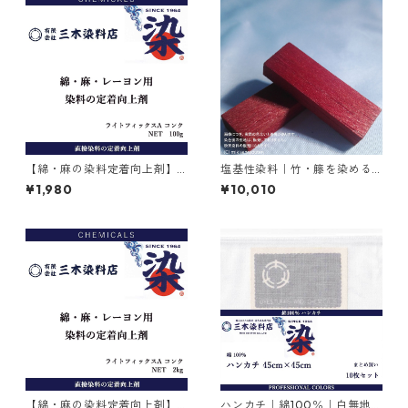
【綿・麻の染料定着向上剤】
塩基性染料｜竹・籐を染める
｜100g｜ライトフィックスA
｜500g｜M.Bビスマークブロ
¥1,980
¥10,010
コンク
ンＢ（茶色）
【綿・麻の染料定着向上剤】
ハンカチ｜綿100％｜白無地｜