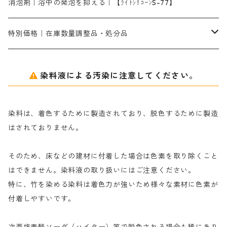
ソーダ灰
メイプロガムNP｜にじみ防止剤
染料溶解剤
化学糊（PVA）
捺染糊
ア行
消泡剤｜浴中の発泡を抑える｜【ﾗｲﾄｼﾘｺｰﾝS-77】
ネオフィックスFC200％｜反応染料で染めた素材
アミラヂンD｜浸透・複色抑制剤
セレナゾールPDN｜各種染料の染料溶解剤
メイプロガムNP（綿・麻・絹用｜直接・酸性・含金染料用）
防腐剤｜アルカリ性
白場汚染防止剤｜ソーピング剤｜水洗する際の再汚染防止剤
カ行
特別価格｜在庫数量調整品・処分品
アルギン酸ナトリウム（反応染料専用）
薬品｜編集中
サ行
クローバーリッパ―
染料液による汚染に注意してください。
尿素｜反応染料の捺染時の湿潤剤・溶解剤
捺染糊の防腐剤|｜アルカリ性｜【プロテクトールN】
タ行
ダルマ画鋲
染料は、着色するために製造されており、脱色するために製造
｜反応染料の還元防止剤リキッドタイプ
ナ行
粉末顔料
はされておりません。
そのため、床などの建材に付着した場合は色素を取り除くこと
ハ行
綿・麻を染める染料
はできません。染料液の取り扱いにはご注意ください。
特に、竹を染める染料は着色力が強いため様々な素材に色素が
マ行
絹・羊毛を染める染料
付着しやすいです。
ヤ行