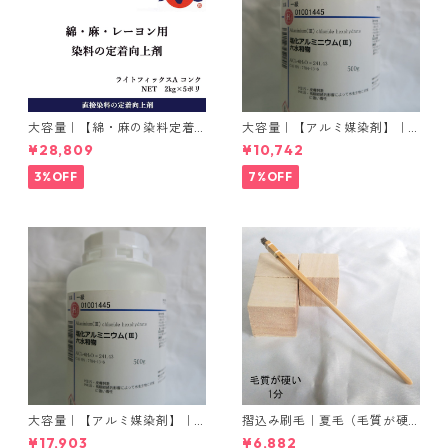
大容量｜【綿・麻の染料定着
大容量｜【アルミ媒染剤】｜5
向上剤】｜2kg×5本｜ライト
00g−3本入り｜塩化アルミニ
¥28,809
¥10,742
フィックスAコンク
ウム
3%OFF
7%OFF
大容量｜【アルミ媒染剤】｜5
摺込み刷毛｜夏毛（毛質が硬
00g−5本入り｜塩化アルミニ
い）1分｜16本入り＊1セット
¥17,903
¥6,882