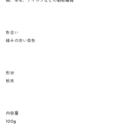
絹、羊毛、ナイロンなどの動物繊維
色合い
緑みの渋い茶色
形状
粉末
内容量
100g