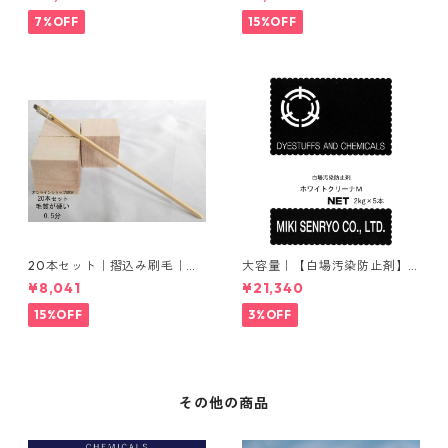
ウム
7%OFF
15%OFF
20本セット｜摺込み刷毛｜夏
大容量｜【白場汚染防止剤】
毛（毛質が硬い）0.5分
｜2kg×5本｜ホワイトクリー
¥8,041
¥21,340
ナＭ
15%OFF
3%OFF
その他の商品