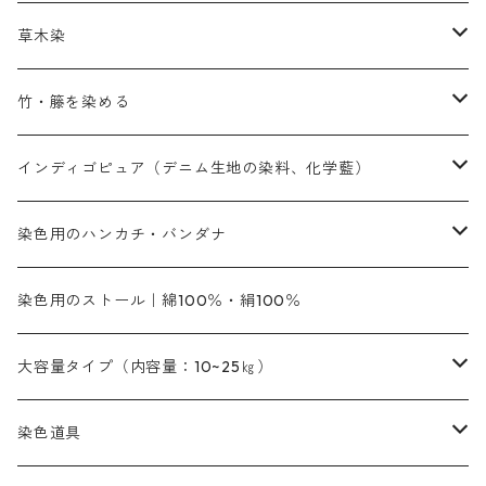
赤色
補助薬品
染色に必要な薬品
内容量：100g
バィンダー（定着剤）
赤色系
草木染
黄色系
黄色系
青色
アルカリ剤
補助薬品
内容量：500g
本洋紅
増粘剤
黄色系
植物染料
竹・籐を染める
橙色系
青色系
橙色｜20g入りのみ公開
吸収促進剤
捺染に必要な材料
定番の色合い
代用朱黄色口
ファストエロ―10GN（鮮やかな黄色）
人気のおすすめ植物染料
黄色系
青色系
濃染処理剤｜ソルバックスPS－900
人気のおすすめ竹・藤を染める染料
インディゴピュア（デニム生地の染料、化学藍）
青色系
紫色系
紫色｜20g入りのみ公開
ソーピング剤
捺染糊
銀朱本朱赤口
ファストエロ―5GN（黄色）
インド茜・西洋茜の個別販売
エロ―M3G｜定番の色合い
NSBAブルー
オレンジ系
白色｜胡粉
媒染剤
塩基性染料（混色可能）
初心者向けお試しセット販売
染色用のハンカチ・バンダナ
紫色系
橙色系
緑色｜20g入りのみ公開
染料の定着向上剤
その他の薬剤（調整中）
銀朱本朱黄口
ファストエロ―R（赤みの黄色）
インド茜・西洋茜のセット商品
エロー ＭＧＲ｜明るい緑みの黄色
群青
オレンヂMG｜黄みの橙色
アルミ媒染剤
ビスマークブロンB｜赤茶色
緑色系
赤色系
黒色｜在庫処分特価
ソーダ灰｜アルカリ性のPH調整剤
オリジナル染料｜スス竹色｜ミキセットファストブロンGR
インディゴピュア
45cm×45cm（ハンカチ）｜端の始末も綿糸｜タグなし
染色用のストール｜綿100％・絹100％
緑色系
茶色｜20g入りのみ公開
本黄土（取り寄せ）
すおう｜赤色系
ゴールド エロー ＭＧ｜緑みの黄色
ミロリーブルー
オレンヂMGD（定番の色合い）
鉄媒染剤
塩基性エロ―｜液体タイプ
茶色系
レットMFB｜赤色（定番の色合い）
青色系
緑色｜在庫処分特価
藍染
アルカリ剤
54cm×54cm（バンダナ）｜端の始末も綿糸｜タグなし
大容量タイプ（内容量：10~25㎏）
茶色系
灰色｜20g入りのみ公開
かりやす｜黄色系
ゴールド エロー ＭＦＲ｜赤みの黄色
オレンヂMGR（赤みの橙色）
スズ媒染剤
塩基性レット｜赤色
灰色系
レットMG｜黄みの朱色
ネビーブルーMB（定番の色合い）
ぶどう糖
灰色系
紫色系
茶色｜在庫処分特価
染色用途のハンカチ・バンダナ
ハイドロサルファイトコンク
芒硝｜綿の染色時の吸収促進剤
染色道具
黒色
きはだ｜黄色系
ゴールド エロー ＭＧＲ｜山吹色
クロム媒染剤
メチレンブルー｜青色
黒色系
レットMGD｜朱色（定番の色合い）