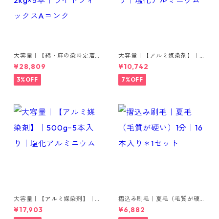
大容量｜【綿・麻の染料定着
大容量｜【アルミ媒染剤】｜5
向上剤】｜2kg×5本｜ライト
00g−3本入り｜塩化アルミニ
¥28,809
¥10,742
フィックスAコンク
ウム
3%OFF
7%OFF
大容量｜【アルミ媒染剤】｜5
摺込み刷毛｜夏毛（毛質が硬
00g−5本入り｜塩化アルミニ
い）1分｜16本入り＊1セット
¥17,903
¥6,882
ウム