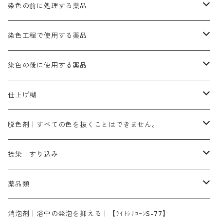
ブルーMB（定番の色合い）
ハイドロサルファイトコンク
黒色系
バイオレットMFB
45cm×45cm（ハンカチ）｜端の始末も綿糸｜タグなし
緑色系
酸性剤
ソーダ灰｜アルカリ性のPH調整剤
刷毛
染色の前に処理する薬品
カッチ｜茶系
銅媒染液
塩基性ブラック｜黒色
染料一覧ー20g入り
ブリリアントレットMFBR｜青みの朱色
ブルーMR｜赤みの青色
PH調整剤は、直接店舗へ問い合わせください
20g
54cm×54cm（バンダナ）｜端の始末も綿糸｜タグなし
ダークグリンMG（定番の色合い）
摺込み刷毛（スリコミハケ）ー夏毛（硬いタイプ）
茶色系
硫酸第一鉄｜鉄媒染剤
ローケツ筆
精練剤｜汚れ落とし剤｜針状マルセル石鹸
染色工程で使用する薬品
霧島産・晩秋茶｜黄金色（赤みの黄色）｜準備中
メチルバイオレットピュアスペシャル｜紫色
染料一覧ー50g入り
レットM3B｜深みの赤色
ブルーMG｜空色
50g
グリーンMB｜緑色
摺込み刷毛（スリコミハケ）ー冬毛（柔らかいタイプ）
ダークブロンMFB｜こげ茶色
ローケツ用筆｜1本～販売
黒色系
洋型紙（9番手｜中薄口、10番手｜中厚口）
糊落とし剤｜ソルベンCA
染料の吸収促進剤
染色の後に使用する薬品
霧島産・晩秋茶｜媒染剤セット｜準備中
ローダミンB｜赤紫色｜マゼンダ色
染料一覧ー100g入り
ルビンMB｜赤紫色
スカイブルーMB｜緑みの空色
100g
グリーンMY｜黄緑色
摺込み刷毛（スリコミハケ）ーまとめ買い（値引き）
ブロンHNR｜こげ茶色
ローケツ用筆ー10%off｜20本セットお取り寄せ品
ブラックMK（赤みの黒色）
有償サンプル品｜約20cm×27cm
酢酸｜絹・羊毛・ナイロンに使用する
白色系（定番の色合い）
張木｜入荷待ち
濃染処理剤｜ソルバックスPS－900
染料のムラ染め抑制剤（均染剤）
ソーピング剤｜未定着の染料を除去すること
仕上げ糊
染料一覧ー500g入り
ピンクMB｜ピンク色
スカイブルーHNR｜緑みの空色
500g
引染刷毛（ヒキゾメハケ）
ブロンB｜赤茶色
ローケツ用筆ー10％off｜2、6、10、12号、各1本
ブラックMG（青みの黒色）
洋型紙9番手｜中薄口｜約54cm×110cm
芒硝｜綿・麻の染色に使用する。
ネオホワイトR
アゾリン200％｜綿・麻・絹・羊毛・ナイロンの染色
ネオポールB－300｜反応染料のソーピング剤
伸子
染料の浸透剤
仕上げ剤｜柔軟・平滑剤
カルボキシメチルセルロース（CMC）
脱色剤｜すべての色を抜くことはできません。
染料一覧ー1kg入り
ローズMB｜鮮やかなピンク色）
スカイブルーMG｜緑みの空色
1kg
差し刷毛（1～4分、1本から販売可能）
ブロンHN２R｜赤茶色
洋型紙10番手｜中厚口｜約54cm×110cm
レオニールEHC｜反応染料用
ソルバライトS-70｜各種繊維の浸し染めに使用可能
型洗いブラシ
染料の定着向上剤
白場汚染防止剤
海藻系
脱色剤
捺染｜すり込み
ターキスブルーHNG｜緑みの空色
差し刷毛（5分～1寸、10本から取り寄せ）
ライトフィックスAコンク｜綿・麻もしくは直接染料で染めた素材
全体脱色｜ハイドロサルファイトコンク
アルカリ剤｜反応染料用
たんぱく質系
脱色助剤｜浸透・複色抑制剤
染料溶解剤｜染料の均一な浸透・吸着を補助する
薬品類
片羽刷毛
シルクフィックス３A｜絹の染料定着向上剤
部分脱色｜デグロリンSコンク
ソーダ灰
メイプロガムNP｜にじみ防止剤
染料溶解剤
化学糊（PVA）
捺染糊
ア行
消泡剤｜浴中の発泡を抑える｜【ﾗｲﾄｼﾘｺｰﾝS-77】