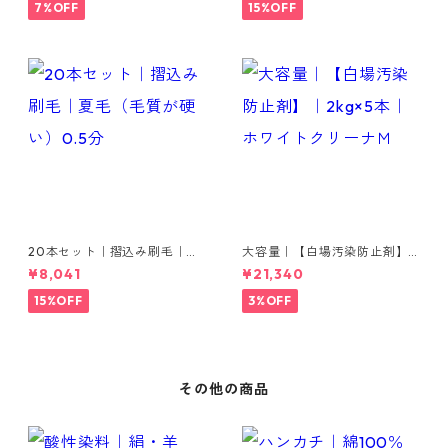
7%OFF
15%OFF
20本セット｜摺込み刷毛｜夏
大容量｜【白場汚染防止剤】
毛（毛質が硬い）0.5分
｜2kg×5本｜ホワイトクリー
¥8,041
¥21,340
ナＭ
15%OFF
3%OFF
その他の商品