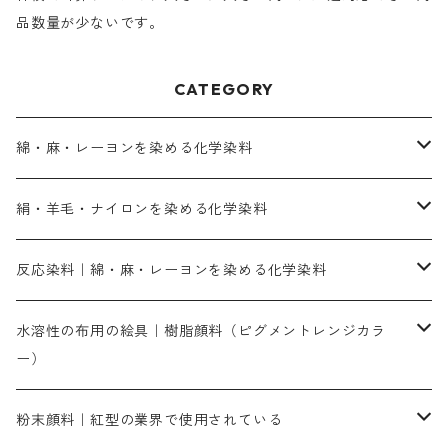
品数量が少ないです。
CATEGORY
綿・麻・レーヨンを染める化学染料
直接染料－染色手順が簡単
絹・羊毛・ナイロンを染める化学染料
人気のおすすめ直接染料
お買い得品
反応染料｜綿・麻・レーヨンを染める化学染料
染色に必要な薬品類
染料一覧
お勧めの3原色（赤・青・黄色）
水溶性の布用の絵具｜樹脂顔料（ピグメントレンジカラ
ー）
補助薬品
人気のおすすめ染料
お勧め｜スミフィックス～
染色に必要な薬品類
3原色以外の色目
ネオカラー（色）
粉末顔料｜紅型の業界で使用されている
赤色系
赤色系
レマゾール