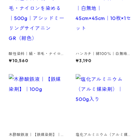
酸性染料｜絹・羊毛・ナイロ
ハンカチ｜綿100％｜白無地｜
ンを染める｜500g｜アシッド
45cm×45cm｜10枚×1セット
¥10,560
¥3,190
ミーリングサイアニンGR（紺
色）
木酢酸鉄液｜【鉄媒染剤】｜1
塩化アルミニウム（アルミ媒
00g
染剤）｜500g入り