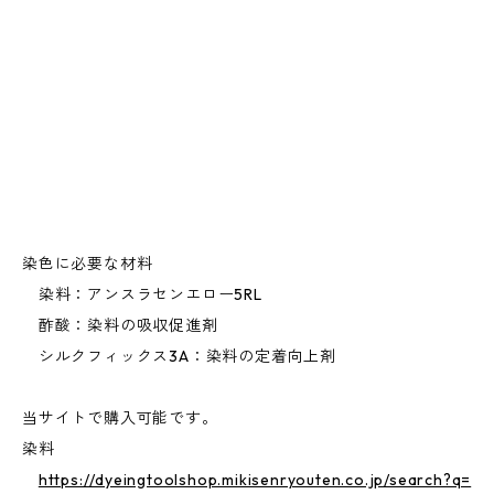
染色に必要な材料
染料：アンスラセンエロー5RL
酢酸：染料の吸収促進剤
シルクフィックス3A：染料の定着向上剤
当サイトで購入可能です。
染料
https://dyeingtoolshop.mikisenryouten.co.jp/search?q=