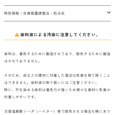
ネオフィックスFC200％｜反応染料で染めた素材
アミラヂンD｜浸透・複色抑制剤
セレナゾールPDN｜各種染料の染料溶解剤
メイプロガムNP（綿・麻・絹用｜直接・酸性・含金染料用）
防腐剤｜アルカリ性
白場汚染防止剤｜ソーピング剤｜水洗する際の再汚染防止剤
カ行
特別価格｜在庫数量調整品・処分品
アルギン酸ナトリウム（反応染料専用）
薬品｜編集中
サ行
クローバーリッパ―
染料液による汚染に注意してください。
尿素｜反応染料の捺染時の湿潤剤・溶解剤
捺染糊の防腐剤|｜アルカリ性｜【プロテクトールN】
タ行
ダルマ画鋲
染料は、着色するために製造されており、脱色するために製造
｜反応染料の還元防止剤リキッドタイプ
ナ行
粉末顔料
はされておりません。
そのため、床などの建材に付着した場合は色素を取り除くこと
ハ行
綿・麻を染める染料
はできません。染料液の取り扱いにはご注意ください。
特に、竹を染める染料は着色力が強いため様々な素材に色素が
マ行
絹・羊毛を染める染料
付着しやすいです。
ヤ行
次亜塩素酸ソーダ（ハイター）等で脱色される場合も稀にあり