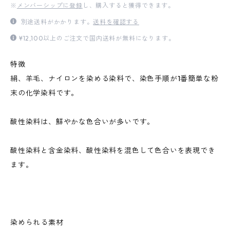
※
メンバーシップに登録
し、購入すると獲得できます。
別途送料がかかります。
送料を確認する
¥12,100以上のご注文で国内送料が無料になります。
特徴
絹、羊毛、ナイロンを染める染料で、染色手順が1番簡単な粉
末の化学染料です。
酸性染料は、鮮やかな色合いが多いです。
酸性染料と含金染料、酸性染料を混色して色合いを表現でき
ます。
染められる素材