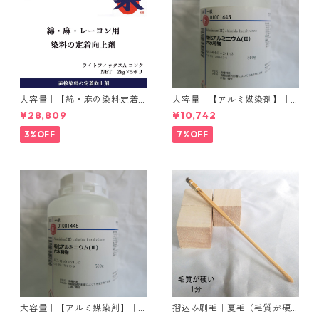
大容量｜【綿・麻の染料定着
大容量｜【アルミ媒染剤】｜5
向上剤】｜2kg×5本｜ライト
00g−3本入り｜塩化アルミニ
¥28,809
¥10,742
フィックスAコンク
ウム
3%OFF
7%OFF
大容量｜【アルミ媒染剤】｜5
摺込み刷毛｜夏毛（毛質が硬
00g−5本入り｜塩化アルミニ
い）1分｜16本入り＊1セット