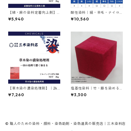
【綿・麻の染料定着向上剤】
酸性染料｜絹・羊毛・ナイロ
｜2kg｜ライトフィックスAコ
ンを染める｜500g｜アシッド
¥5,940
¥10,560
ンク
ミーリングサイアニンGR（紺
色）
【草木染の濃染処理剤】｜2kg
塩基性染料｜竹・籐を染める
｜ソルバックスPSー900
｜100g｜塩基性レット（赤色
¥7,260
¥3,300
系）
© 職人のための染料・顔料・染色助剤・染色道具の販売店｜三木染料店