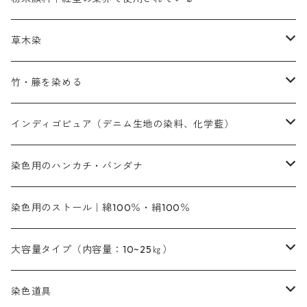
赤色系
赤色系
レマゾール
赤色
補助薬品
染色に必要な薬品
内容量：100g
バィンダー（定着剤）
赤色系
草木染
黄色系
黄色系
青色
アルカリ剤
補助薬品
内容量：500g
本洋紅
増粘剤
黄色系
植物染料
竹・籐を染める
橙色系
青色系
橙色｜20g入りのみ公開
吸収促進剤
捺染に必要な材料
定番の色合い
代用朱黄色口
ファストエロ―10GN（鮮やかな黄色）
人気のおすすめ植物染料
黄色系
青色系
濃染処理剤｜ソルバックスPS－900
人気のおすすめ竹・藤を染める染料
インディゴピュア（デニム生地の染料、化学藍）
青色系
紫色系
紫色｜20g入りのみ公開
ソーピング剤
捺染糊
銀朱本朱赤口
ファストエロ―5GN（黄色）
インド茜・西洋茜の個別販売
エロ―M3G｜定番の色合い
NSBAブルー
オレンジ系
白色｜胡粉
媒染剤
塩基性染料（混色可能）
初心者向けお試しセット販売
染色用のハンカチ・バンダナ
紫色系
橙色系
緑色｜20g入りのみ公開
染料の定着向上剤
その他の薬剤（調整中）
銀朱本朱黄口
ファストエロ―R（赤みの黄色）
インド茜・西洋茜のセット商品
エロー ＭＧＲ｜明るい緑みの黄色
群青
オレンヂMG｜黄みの橙色
アルミ媒染剤
ビスマークブロンB｜赤茶色
緑色系
赤色系
黒色｜在庫処分特価
ソーダ灰｜アルカリ性のPH調整剤
オリジナル染料｜スス竹色｜ミキセットファストブロンGR
インディゴピュア
45cm×45cm（ハンカチ）｜端の始末も綿糸｜タグなし
染色用のストール｜綿100％・絹100％
緑色系
茶色｜20g入りのみ公開
本黄土（取り寄せ）
すおう｜赤色系
ゴールド エロー ＭＧ｜緑みの黄色
ミロリーブルー
オレンヂMGD（定番の色合い）
鉄媒染剤
塩基性エロ―｜液体タイプ
茶色系
レットMFB｜赤色（定番の色合い）
青色系
緑色｜在庫処分特価
藍染
アルカリ剤
54cm×54cm（バンダナ）｜端の始末も綿糸｜タグなし
大容量タイプ（内容量：10~25㎏）
茶色系
灰色｜20g入りのみ公開
かりやす｜黄色系
ゴールド エロー ＭＦＲ｜赤みの黄色
オレンヂMGR（赤みの橙色）
スズ媒染剤
塩基性レット｜赤色
灰色系
レットMG｜黄みの朱色
ネビーブルーMB（定番の色合い）
ぶどう糖
灰色系
紫色系
茶色｜在庫処分特価
染色用途のハンカチ・バンダナ
ハイドロサルファイトコンク
芒硝｜綿の染色時の吸収促進剤
染色道具
黒色