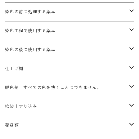
きはだ｜黄色系
ゴールド エロー ＭＧＲ｜山吹色
クロム媒染剤
メチレンブルー｜青色
黒色系
レットMGD｜朱色（定番の色合い）
ブルーMB（定番の色合い）
ハイドロサルファイトコンク
黒色系
バイオレットMFB
45cm×45cm（ハンカチ）｜端の始末も綿糸｜タグなし
緑色系
酸性剤
ソーダ灰｜アルカリ性のPH調整剤
刷毛
染色の前に処理する薬品
カッチ｜茶系
銅媒染液
塩基性ブラック｜黒色
染料一覧ー20g入り
ブリリアントレットMFBR｜青みの朱色
ブルーMR｜赤みの青色
PH調整剤は、直接店舗へ問い合わせください
20g
54cm×54cm（バンダナ）｜端の始末も綿糸｜タグなし
ダークグリンMG（定番の色合い）
摺込み刷毛（スリコミハケ）ー夏毛（硬いタイプ）
茶色系
硫酸第一鉄｜鉄媒染剤
ローケツ筆
精練剤｜汚れ落とし剤｜針状マルセル石鹸
染色工程で使用する薬品
霧島産・晩秋茶｜黄金色（赤みの黄色）｜準備中
メチルバイオレットピュアスペシャル｜紫色
染料一覧ー50g入り
レットM3B｜深みの赤色
ブルーMG｜空色
50g
グリーンMB｜緑色
摺込み刷毛（スリコミハケ）ー冬毛（柔らかいタイプ）
ダークブロンMFB｜こげ茶色
ローケツ用筆｜1本～販売
黒色系
洋型紙（9番手｜中薄口、10番手｜中厚口）
糊落とし剤｜ソルベンCA
染料の吸収促進剤
染色の後に使用する薬品
霧島産・晩秋茶｜媒染剤セット｜準備中
ローダミンB｜赤紫色｜マゼンダ色
染料一覧ー100g入り
ルビンMB｜赤紫色
スカイブルーMB｜緑みの空色
100g
グリーンMY｜黄緑色
摺込み刷毛（スリコミハケ）ーまとめ買い（値引き）
ブロンHNR｜こげ茶色
ローケツ用筆ー10%off｜20本セットお取り寄せ品
ブラックMK（赤みの黒色）
有償サンプル品｜約20cm×27cm
酢酸｜絹・羊毛・ナイロンに使用する
白色系（定番の色合い）
張木｜入荷待ち
濃染処理剤｜ソルバックスPS－900
染料のムラ染め抑制剤（均染剤）
ソーピング剤｜未定着の染料を除去すること
仕上げ糊
染料一覧ー500g入り
ピンクMB｜ピンク色
スカイブルーHNR｜緑みの空色
500g
引染刷毛（ヒキゾメハケ）
ブロンB｜赤茶色
ローケツ用筆ー10％off｜2、6、10、12号、各1本
ブラックMG（青みの黒色）
洋型紙9番手｜中薄口｜約54cm×110cm
芒硝｜綿・麻の染色に使用する。
ネオホワイトR
アゾリン200％｜綿・麻・絹・羊毛・ナイロンの染色
ネオポールB－300｜反応染料のソーピング剤
伸子
染料の浸透剤
仕上げ剤｜柔軟・平滑剤
カルボキシメチルセルロース（CMC）
脱色剤｜すべての色を抜くことはできません。
染料一覧ー1kg入り
ローズMB｜鮮やかなピンク色）
スカイブルーMG｜緑みの空色
1kg
差し刷毛（1～4分、1本から販売可能）
ブロンHN２R｜赤茶色
洋型紙10番手｜中厚口｜約54cm×110cm
レオニールEHC｜反応染料用
ソルバライトS-70｜各種繊維の浸し染めに使用可能
型洗いブラシ
染料の定着向上剤
白場汚染防止剤
海藻系
脱色剤
捺染｜すり込み
ターキスブルーHNG｜緑みの空色
差し刷毛（5分～1寸、10本から取り寄せ）
ライトフィックスAコンク｜綿・麻もしくは直接染料で染めた素材
全体脱色｜ハイドロサルファイトコンク
アルカリ剤｜反応染料用
たんぱく質系
脱色助剤｜浸透・複色抑制剤
染料溶解剤｜染料の均一な浸透・吸着を補助する
薬品類
片羽刷毛