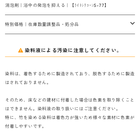
シルクフィックス３A｜絹の染料定着向上剤
部分脱色｜デグロリンSコンク
ソーダ灰
メイプロガムNP｜にじみ防止剤
染料溶解剤
化学糊（PVA）
捺染糊
ア行
消泡剤｜浴中の発泡を抑える｜【ﾗｲﾄｼﾘｺｰﾝS-77】
ネオフィックスFC200％｜反応染料で染めた素材
アミラヂンD｜浸透・複色抑制剤
セレナゾールPDN｜各種染料の染料溶解剤
メイプロガムNP（綿・麻・絹用｜直接・酸性・含金染料用）
防腐剤｜アルカリ性
白場汚染防止剤｜ソーピング剤｜水洗する際の再汚染防止剤
カ行
特別価格｜在庫数量調整品・処分品
アルギン酸ナトリウム（反応染料専用）
薬品｜編集中
サ行
クローバーリッパ―
染料液による汚染に注意してください。
尿素｜反応染料の捺染時の湿潤剤・溶解剤
捺染糊の防腐剤|｜アルカリ性｜【プロテクトールN】
タ行
ダルマ画鋲
染料は、着色するために製造されており、脱色するために製造
｜反応染料の還元防止剤リキッドタイプ
ナ行
粉末顔料
はされておりません。
そのため、床などの建材に付着した場合は色素を取り除くこと
ハ行
綿・麻を染める染料
はできません。染料液の取り扱いにはご注意ください。
特に、竹を染める染料は着色力が強いため様々な素材に色素が
マ行
絹・羊毛を染める染料
付着しやすいです。
ヤ行