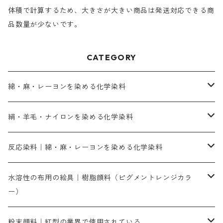
体積で計算するため、大きさが大きい商品は発送対応できる商
品数量が少ないです。
CATEGORY
綿・麻・レーヨンを染める化学染料
直接染料－染色手順が簡単
絹・羊毛・ナイロンを染める化学染料
人気のおすすめ直接染料
お買い得品
反応染料｜綿・麻・レーヨンを染める化学染料
染色に必要な薬品類
染料一覧
お勧めの3原色（赤・青・黄色）
水溶性の布用の絵具｜樹脂顔料（ピグメントレンジカラ
ー）
補助薬品
人気のおすすめ染料
お勧め｜スミフィックス～
染色に必要な薬品類
3原色以外の色目
ネオカラー（色）
粉末顔料｜紅型の業界で使用されている