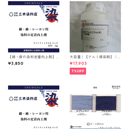
【綿・麻の染料定着向上剤】
大容量｜【アルミ媒染剤】｜5
｜1kg｜ライトフィックスAコ
00g−5本入り｜塩化アルミニ
¥3,850
¥17,903
ンク
ウム
7%OFF