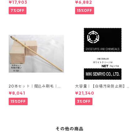
¥17,903
¥6,882
ウム
7%OFF
15%OFF
20本セット｜摺込み刷毛｜夏
大容量｜【白場汚染防止剤】
毛（毛質が硬い）0.5分
｜2kg×5本｜ホワイトクリー
¥8,041
¥21,340
ナＭ
15%OFF
3%OFF
その他の商品