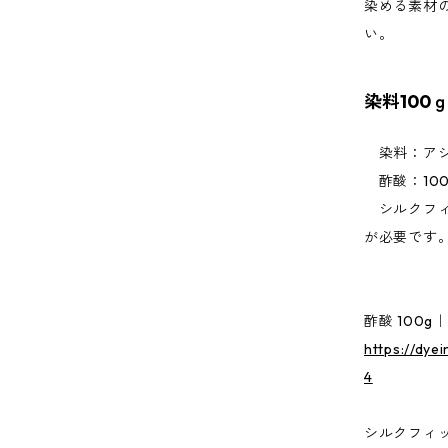
染める素材
い。
染料100
染料：アシ
酢酸：100
シルクフィ
が必要です
酢酸 100
https://dye
4
シルクフィッ