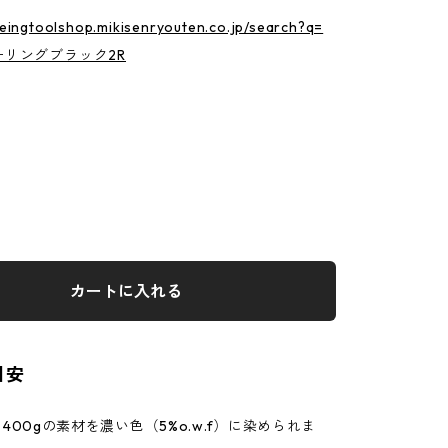
yeingtoolshop.mikisenryouten.co.jp/search?q=
ーリングブラック2R
カートに入れる
目安
、400gの素材を濃い色（5%o.w.f）に染められま