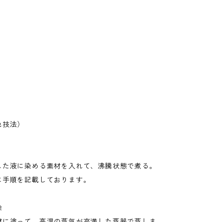
色技法）
した液に染める素材を入れて、沸騰状態で煮る。
に手順を記載しております。
染
材に塗って、高温の蒸気が充満した蒸器で蒸しま