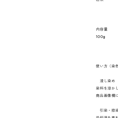
内容量
100g
使い方（染
浸し染め
染料を溶か
商品画像欄
引染・捺
染料液を素