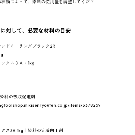
の種類によって、染料の使用量を調整してくださ
ｇに対して、必要な材料の目安
ッドミーリングブラック2R
g
ックス３Ａ：1kg
。
g｜染料の吸収促進剤
ingtoolshop.mikisenryouten.co.jp/items/3378259
クス3A 1kg｜染料の定着向上剤