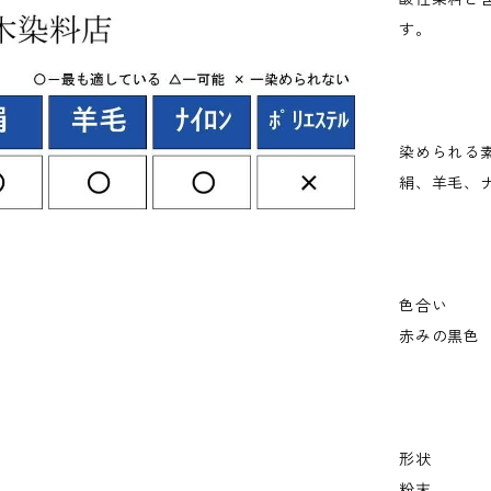
す。
染められる
絹、羊毛、
色合い
赤みの黒色
形状
粉末