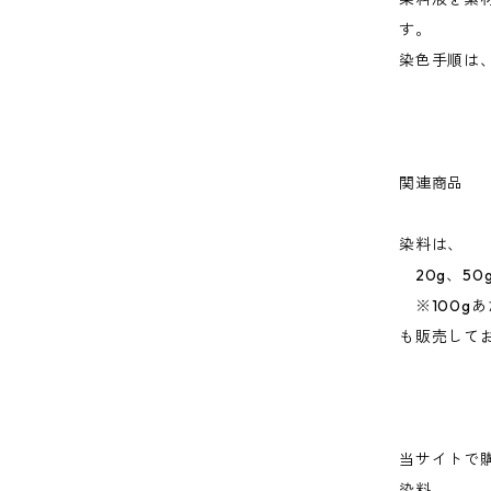
す。
染色手順は
関連商品
染料は、
20g、50g
※100g
も販売して
当サイトで
染料