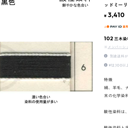
ッドミーリ
3,410
¥
102
三木染
※
メンバーシ
別途送料が
¥12,1
特徴
絹、羊毛、
末の化学染
酸性染料は
酸性染料と