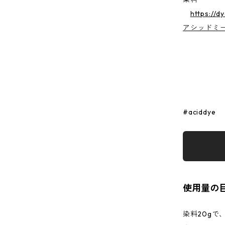
https://d
アシッドミ
#aciddye
使用量の
染料20gで