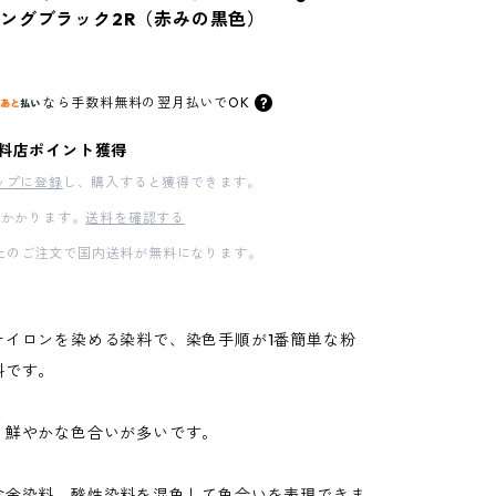
ングブラック2R（赤みの黒色）
なら
手数料無料の
翌月払いでOK
料店ポイント獲得
ップに登録
し、購入すると獲得できます。
かかります。
送料を確認する
00以上のご注文で国内送料が無料になります。
ナイロンを染める染料で、染色手順が1番簡単な粉
料です。
、鮮やかな色合いが多いです。
含金染料、酸性染料を混色して色合いを表現できま