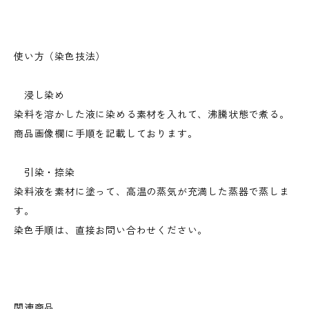
使い方（染色技法）
浸し染め
染料を溶かした液に染める素材を入れて、沸騰状態で煮る。
商品画像欄に手順を記載しております。
引染・捺染
染料液を素材に塗って、高温の蒸気が充満した蒸器で蒸しま
す。
染色手順は、直接お問い合わせください。
関連商品