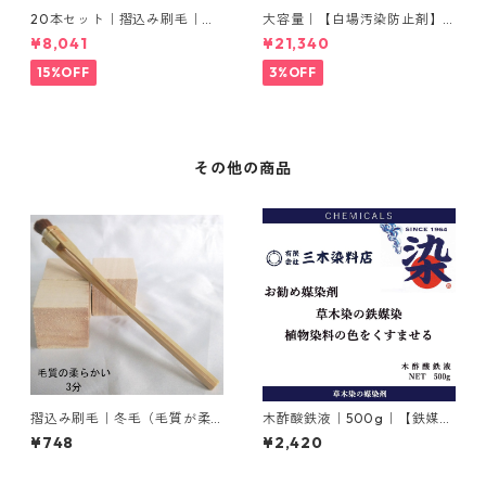
20本セット｜摺込み刷毛｜夏
大容量｜【白場汚染防止剤】
毛（毛質が硬い）0.5分
｜2kg×5本｜ホワイトクリー
¥8,041
¥21,340
ナＭ
15%OFF
3%OFF
その他の商品
摺込み刷毛｜冬毛（毛質が柔
木酢酸鉄液｜500g｜【鉄媒染
らかい）3分
剤】
¥748
¥2,420