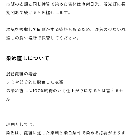
市販の衣類と同じ性質で染めた素材は直射日光、蛍光灯に長
期間あて続けると色褪せします。
湿気を吸収して固形かする染料もあるため、湿気の少ない風
通しの良い場所で保管してください。
染め直しについて
混紡繊維の場合
シミや部分的に脱色した衣類
の染め直しは100%納得のいく仕上がりになるとは言えませ
ん。
理由としては、
染色は、繊維に適した染料と染色条件で染める必要がありま