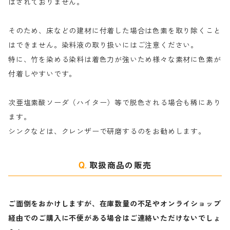
ナ行
粉末顔料
はされておりません。
そのため、床などの建材に付着した場合は色素を取り除くこと
ハ行
綿・麻を染める染料
はできません。染料液の取り扱いにはご注意ください。
特に、竹を染める染料は着色力が強いため様々な素材に色素が
マ行
絹・羊毛を染める染料
付着しやすいです。
ヤ行
次亜塩素酸ソーダ（ハイター）等で脱色される場合も稀にあり
ます。
ラ行
シンクなどは、クレンザーで研磨するのをお勧めします。
取扱商品の販売
ご面倒をおかけしますが、在庫数量の不足やオンライショップ
経由でのご購入に不便がある場合はご連絡いただけないでしょ