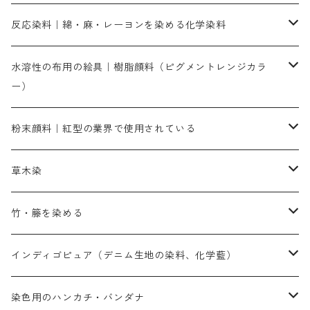
人気のおすすめ直接染料
お買い得品
反応染料｜綿・麻・レーヨンを染める化学染料
染色に必要な薬品類
染料一覧
お勧めの3原色（赤・青・黄色）
水溶性の布用の絵具｜樹脂顔料（ピグメントレンジカラ
ー）
補助薬品
人気のおすすめ染料
お勧め｜スミフィックス～
染色に必要な薬品類
3原色以外の色目
ネオカラー（色）
粉末顔料｜紅型の業界で使用されている
赤色系
赤色系
レマゾール
赤色
補助薬品
染色に必要な薬品
内容量：100g
バィンダー（定着剤）
赤色系
草木染
黄色系
黄色系
青色
アルカリ剤
補助薬品
内容量：500g
本洋紅
増粘剤
黄色系
植物染料
竹・籐を染める
橙色系
青色系
橙色｜20g入りのみ公開
吸収促進剤
捺染に必要な材料
定番の色合い
代用朱黄色口
ファストエロ―10GN（鮮やかな黄色）
人気のおすすめ植物染料
黄色系
青色系
濃染処理剤｜ソルバックスPS－900
人気のおすすめ竹・藤を染める染料
インディゴピュア（デニム生地の染料、化学藍）
青色系
紫色系
紫色｜20g入りのみ公開
ソーピング剤
捺染糊
銀朱本朱赤口
ファストエロ―5GN（黄色）
インド茜・西洋茜の個別販売
エロ―M3G｜定番の色合い
NSBAブルー
オレンジ系
白色｜胡粉
媒染剤
塩基性染料（混色可能）
初心者向けお試しセット販売
染色用のハンカチ・バンダナ
紫色系
橙色系
緑色｜20g入りのみ公開
染料の定着向上剤