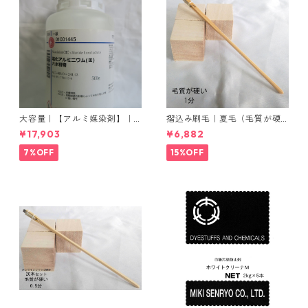
大容量｜【アルミ媒染剤】｜5
摺込み刷毛｜夏毛（毛質が硬
00g−5本入り｜塩化アルミニ
い）1分｜16本入り＊1セット
¥17,903
¥6,882
ウム
7%OFF
15%OFF