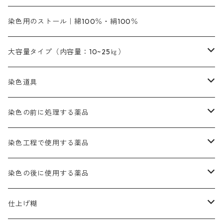
その他の薬剤（調整中）
銀朱本朱黄口
ファストエロ―R（赤みの黄色）
インド茜・西洋茜のセット商品
エロー ＭＧＲ｜明るい緑みの黄色
群青
オレンヂMG｜黄みの橙色
アルミ媒染剤
ビスマークブロンB｜赤茶色
緑色系
赤色系
黒色｜在庫処分特価
ソーダ灰｜アルカリ性のPH調整剤
オリジナル染料｜スス竹色｜ミキセットファストブロンGR
インディゴピュア
45cm×45cm（ハンカチ）｜端の始末も綿糸｜タグなし
染色用のストール｜綿100％・絹100％
緑色系
茶色｜20g入りのみ公開
本黄土（取り寄せ）
すおう｜赤色系
ゴールド エロー ＭＧ｜緑みの黄色
ミロリーブルー
オレンヂMGD（定番の色合い）
鉄媒染剤
塩基性エロ―｜液体タイプ
茶色系
レットMFB｜赤色（定番の色合い）
青色系
緑色｜在庫処分特価
藍染
アルカリ剤
54cm×54cm（バンダナ）｜端の始末も綿糸｜タグなし
大容量タイプ（内容量：10~25㎏）
茶色系
灰色｜20g入りのみ公開
かりやす｜黄色系
ゴールド エロー ＭＦＲ｜赤みの黄色
オレンヂMGR（赤みの橙色）
スズ媒染剤
塩基性レット｜赤色
灰色系
レットMG｜黄みの朱色
ネビーブルーMB（定番の色合い）
ぶどう糖
灰色系
紫色系
茶色｜在庫処分特価
染色用途のハンカチ・バンダナ
ハイドロサルファイトコンク
芒硝｜綿の染色時の吸収促進剤
染色道具
黒色
きはだ｜黄色系
ゴールド エロー ＭＧＲ｜山吹色
クロム媒染剤
メチレンブルー｜青色
黒色系
レットMGD｜朱色（定番の色合い）
ブルーMB（定番の色合い）
ハイドロサルファイトコンク
黒色系
バイオレットMFB
45cm×45cm（ハンカチ）｜端の始末も綿糸｜タグなし
緑色系
酸性剤
ソーダ灰｜アルカリ性のPH調整剤
刷毛
染色の前に処理する薬品
カッチ｜茶系
銅媒染液
塩基性ブラック｜黒色
染料一覧ー20g入り
ブリリアントレットMFBR｜青みの朱色
ブルーMR｜赤みの青色
PH調整剤は、直接店舗へ問い合わせください
20g
54cm×54cm（バンダナ）｜端の始末も綿糸｜タグなし
ダークグリンMG（定番の色合い）
摺込み刷毛（スリコミハケ）ー夏毛（硬いタイプ）
茶色系
硫酸第一鉄｜鉄媒染剤
ローケツ筆
精練剤｜汚れ落とし剤｜針状マルセル石鹸
染色工程で使用する薬品
霧島産・晩秋茶｜黄金色（赤みの黄色）｜準備中
メチルバイオレットピュアスペシャル｜紫色
染料一覧ー50g入り
レットM3B｜深みの赤色
ブルーMG｜空色
50g
グリーンMB｜緑色
摺込み刷毛（スリコミハケ）ー冬毛（柔らかいタイプ）
ダークブロンMFB｜こげ茶色
ローケツ用筆｜1本～販売
黒色系
洋型紙（9番手｜中薄口、10番手｜中厚口）
糊落とし剤｜ソルベンCA
染料の吸収促進剤
染色の後に使用する薬品
霧島産・晩秋茶｜媒染剤セット｜準備中
ローダミンB｜赤紫色｜マゼンダ色
染料一覧ー100g入り
ルビンMB｜赤紫色
スカイブルーMB｜緑みの空色
100g
グリーンMY｜黄緑色
摺込み刷毛（スリコミハケ）ーまとめ買い（値引き）
ブロンHNR｜こげ茶色
ローケツ用筆ー10%off｜20本セットお取り寄せ品
ブラックMK（赤みの黒色）
有償サンプル品｜約20cm×27cm
酢酸｜絹・羊毛・ナイロンに使用する
白色系（定番の色合い）
張木｜入荷待ち
濃染処理剤｜ソルバックスPS－900
染料のムラ染め抑制剤（均染剤）
ソーピング剤｜未定着の染料を除去すること
仕上げ糊
染料一覧ー500g入り
ピンクMB｜ピンク色
スカイブルーHNR｜緑みの空色
500g