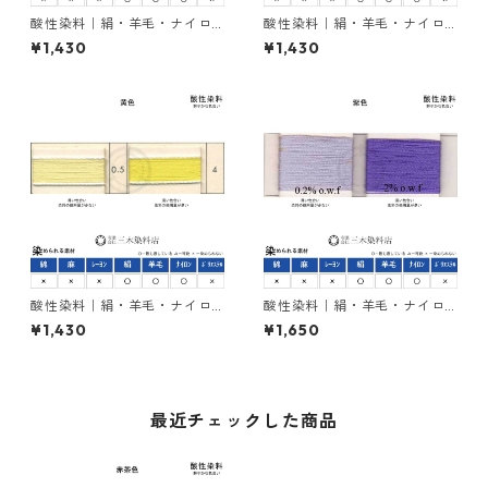
酸性染料｜絹・羊毛・ナイロ
酸性染料｜絹・羊毛・ナイロ
ンを染める｜20g｜イルガノ
ンを染める｜20g｜スプララ
¥1,430
¥1,430
ールブリリアントブルーRLS２
ンエロー4GL（緑みの黄色）
００％（紫みの青色）
酸性染料｜絹・羊毛・ナイロ
酸性染料｜絹・羊毛・ナイロ
ンを染める｜20g｜カヤノー
ンを染める｜20g｜ナイロン
¥1,430
¥1,650
ルミーリングエロー5GW（黄
サンバイオレットFBL
色）
最近チェックした商品