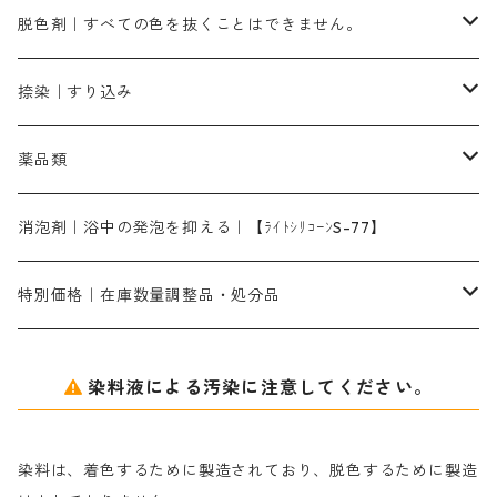
引染刷毛（ヒキゾメハケ）
ブロンB｜赤茶色
ローケツ用筆ー10％off｜2、6、10、12号、各1本
ブラックMG（青みの黒色）
洋型紙9番手｜中薄口｜約54cm×110cm
芒硝｜綿・麻の染色に使用する。
ネオホワイトR
アゾリン200％｜綿・麻・絹・羊毛・ナイロンの染色
ネオポールB－300｜反応染料のソーピング剤
伸子
染料の浸透剤
仕上げ剤｜柔軟・平滑剤
カルボキシメチルセルロース（CMC）
脱色剤｜すべての色を抜くことはできません。
染料一覧ー1kg入り
ローズMB｜鮮やかなピンク色）
スカイブルーMG｜緑みの空色
1kg
差し刷毛（1～4分、1本から販売可能）
ブロンHN２R｜赤茶色
洋型紙10番手｜中厚口｜約54cm×110cm
レオニールEHC｜反応染料用
ソルバライトS-70｜各種繊維の浸し染めに使用可能
型洗いブラシ
染料の定着向上剤
白場汚染防止剤
海藻系
脱色剤
捺染｜すり込み
ターキスブルーHNG｜緑みの空色
差し刷毛（5分～1寸、10本から取り寄せ）
ライトフィックスAコンク｜綿・麻もしくは直接染料で染めた素材
全体脱色｜ハイドロサルファイトコンク
アルカリ剤｜反応染料用
たんぱく質系
脱色助剤｜浸透・複色抑制剤
染料溶解剤｜染料の均一な浸透・吸着を補助する
薬品類
片羽刷毛
シルクフィックス３A｜絹の染料定着向上剤
部分脱色｜デグロリンSコンク
ソーダ灰
メイプロガムNP｜にじみ防止剤
染料溶解剤
化学糊（PVA）
捺染糊
ア行
消泡剤｜浴中の発泡を抑える｜【ﾗｲﾄｼﾘｺｰﾝS-77】
ネオフィックスFC200％｜反応染料で染めた素材
アミラヂンD｜浸透・複色抑制剤
セレナゾールPDN｜各種染料の染料溶解剤
メイプロガムNP（綿・麻・絹用｜直接・酸性・含金染料用）
防腐剤｜アルカリ性
白場汚染防止剤｜ソーピング剤｜水洗する際の再汚染防止剤
カ行
特別価格｜在庫数量調整品・処分品
アルギン酸ナトリウム（反応染料専用）
薬品｜編集中
サ行
クローバーリッパ―
染料液による汚染に注意してください。
尿素｜反応染料の捺染時の湿潤剤・溶解剤
捺染糊の防腐剤|｜アルカリ性｜【プロテクトールN】
タ行
ダルマ画鋲
染料は、着色するために製造されており、脱色するために製造
｜反応染料の還元防止剤リキッドタイプ