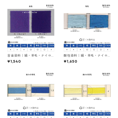
含金染料｜絹・羊毛・ナイロ
酸性染料｜絹・羊毛・ナイロ
ンを染める｜20g｜ラナセッ
ンを染める｜20g｜カヤノー
¥1,540
¥1,650
トバイオレットB（紫色）
ルミーリングブルーBW（青
色）