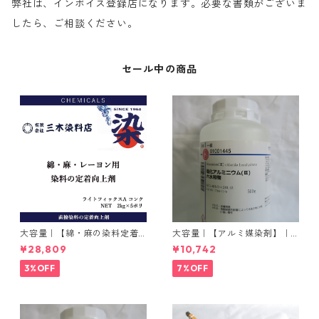
弊社は、インボイス登録店になります。必要な書類がございま
したら、ご相談ください。
セール中の商品
大容量｜【綿・麻の染料定着
大容量｜【アルミ媒染剤】｜5
向上剤】｜2kg×5本｜ライト
00g−3本入り｜塩化アルミニ
¥28,809
¥10,742
フィックスAコンク
ウム
3%OFF
7%OFF