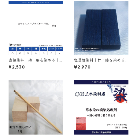
直接染料｜綿・麻を染める｜5
塩基性染料｜竹・籐を染める
0g｜カヤラス スープラブルー
｜100g｜塩基性ブラック（黒
¥2,530
¥2,970
FFRL（青色）
色系）