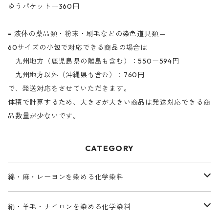
ゆうパケットー360円
= 液体の薬品類・粉末・刷毛などの染色道具類＝
60サイズの小包で対応できる商品の場合は
九州地方（鹿児島県の離島も含む）：550ー594円
九州地方以外（沖縄県も含む）：760円
で、発送対応をさせていただきます。
体積で計算するため、大きさが大きい商品は発送対応できる商
品数量が少ないです。
CATEGORY
綿・麻・レーヨンを染める化学染料
直接染料－染色手順が簡単
絹・羊毛・ナイロンを染める化学染料