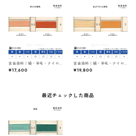
含金染料｜絹・羊毛・ナイロ
含金染料｜絹・羊毛・ナイロ
ンを染める｜1kg｜カヤカラン
ンを染める｜1kg｜アシッドメ
¥17,600
¥19,800
オレンヂＲＬ（赤みの橙色）
タルオレンヂＣＹ（橙色）
最近チェックした商品