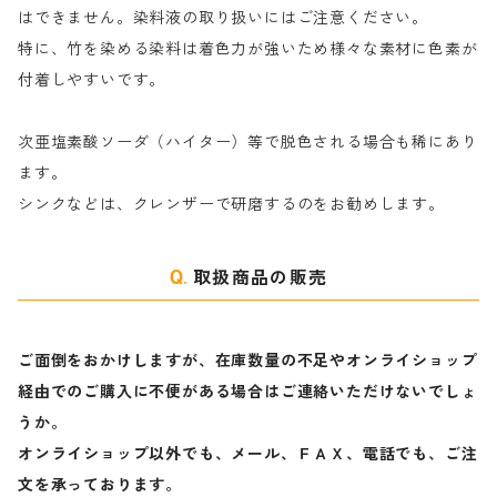
はできません。染料液の取り扱いにはご注意ください。
特に、竹を染める染料は着色力が強いため様々な素材に色素が
マ行
絹・羊毛を染める染料
付着しやすいです。
ヤ行
次亜塩素酸ソーダ（ハイター）等で脱色される場合も稀にあり
ます。
ラ行
シンクなどは、クレンザーで研磨するのをお勧めします。
取扱商品の販売
ご面倒をおかけしますが、在庫数量の不足やオンライショップ
経由でのご購入に不便がある場合はご連絡いただけないでしょ
うか。
オンライショップ以外でも、メール、ＦＡＸ、電話でも、ご注
文を承っております。