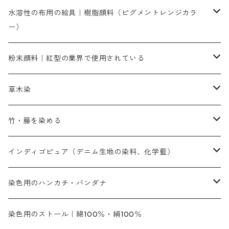
染色に必要な薬品類
染料一覧
お勧めの3原色（赤・青・黄色）
水溶性の布用の絵具｜樹脂顔料（ピグメントレンジカラ
ー）
補助薬品
人気のおすすめ染料
お勧め｜スミフィックス～
染色に必要な薬品類
3原色以外の色目
ネオカラー（色）
粉末顔料｜紅型の業界で使用されている
赤色系
赤色系
レマゾール
赤色
補助薬品
染色に必要な薬品
内容量：100g
バィンダー（定着剤）
赤色系
草木染
黄色系
黄色系
青色
アルカリ剤
補助薬品
内容量：500g
本洋紅
増粘剤
黄色系
植物染料
竹・籐を染める
橙色系
青色系
橙色｜20g入りのみ公開
吸収促進剤
捺染に必要な材料
定番の色合い
代用朱黄色口
ファストエロ―10GN（鮮やかな黄色）
人気のおすすめ植物染料
黄色系
青色系
濃染処理剤｜ソルバックスPS－900
人気のおすすめ竹・藤を染める染料
インディゴピュア（デニム生地の染料、化学藍）
青色系
紫色系
紫色｜20g入りのみ公開
ソーピング剤
捺染糊
銀朱本朱赤口
ファストエロ―5GN（黄色）
インド茜・西洋茜の個別販売
エロ―M3G｜定番の色合い
NSBAブルー
オレンジ系
白色｜胡粉
媒染剤
塩基性染料（混色可能）
初心者向けお試しセット販売
染色用のハンカチ・バンダナ
紫色系
橙色系
緑色｜20g入りのみ公開
染料の定着向上剤
その他の薬剤（調整中）
銀朱本朱黄口
ファストエロ―R（赤みの黄色）
インド茜・西洋茜のセット商品
エロー ＭＧＲ｜明るい緑みの黄色
群青
オレンヂMG｜黄みの橙色
アルミ媒染剤
ビスマークブロンB｜赤茶色
緑色系
赤色系
黒色｜在庫処分特価
ソーダ灰｜アルカリ性のPH調整剤
オリジナル染料｜スス竹色｜ミキセットファストブロンGR
インディゴピュア
45cm×45cm（ハンカチ）｜端の始末も綿糸｜タグなし
染色用のストール｜綿100％・絹100％
緑色系
茶色｜20g入りのみ公開