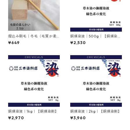
摺込み刷毛｜冬毛（毛質が柔
銅媒染液｜500g｜【銅媒染
らかい）2.5分
剤】
¥649
¥2,530
銅媒染液｜1kg｜【銅媒染剤】
銅媒染液｜2kg｜【銅媒染剤】
¥2,970
¥3,960