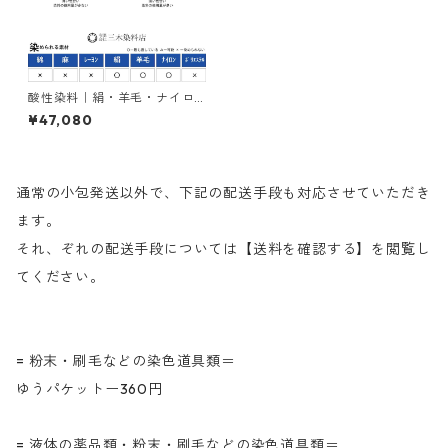
酸性染料｜絹・羊毛・ナイロ
ンを染める｜1kg｜カヤノール
¥47,080
ミーリンググリン5GW（緑
色）
通常の小包発送以外で、下記の配送手段も対応させていただき
ます。
それ、ぞれの配送手段については【送料を確認する】を閲覧し
てください。
= 粉末・刷毛などの染色道具類＝
ゆうパケットー360円
= 液体の薬品類・粉末・刷毛などの染色道具類＝