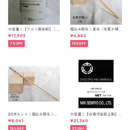
大容量｜【アルミ媒染剤】｜5
摺込み刷毛｜夏毛（毛質が硬
00g−5本入り｜塩化アルミニ
い）1分｜16本入り＊1セット
¥17,903
¥6,882
ウム
7%OFF
15%OFF
20本セット｜摺込み刷毛｜夏
大容量｜【白場汚染防止剤】
毛（毛質が硬い）0.5分
｜2kg×5本｜ホワイトクリー
¥8,041
¥21,340
ナＭ
15%OFF
3%OFF