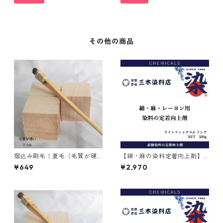
その他の商品
摺込み刷毛｜夏毛（毛質が硬
【綿・麻の染料定着向上剤】
い）2.5分
｜500g｜ライトフィックスA
¥649
¥2,970
コンク