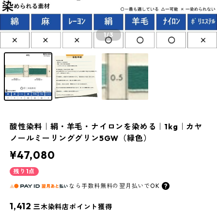
1
/3
酸性染料｜絹・羊毛・ナイロンを染める｜1kg｜カヤ
ノールミーリンググリン5GW（緑色）
¥47,080
残り1点
なら
手数料無料の
翌月払いでOK
1,412
三木染料店ポイント獲得