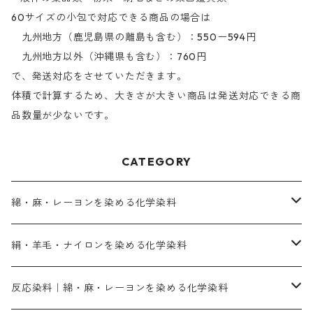
60サイズの小包で対応できる商品の場合は
九州地方（鹿児島県の離島も含む）：550ー594円
九州地方以外（沖縄県も含む）：760円
で、発送対応をさせていただきます。
体積で計算するため、大きさが大きい商品は発送対応できる商
品数量が少ないです。
CATEGORY
綿・麻・レーヨンを染める化学染料
直接染料－染色手順が簡単
絹・羊毛・ナイロンを染める化学染料
人気のおすすめ直接染料
お買い得品
反応染料｜綿・麻・レーヨンを染める化学染料