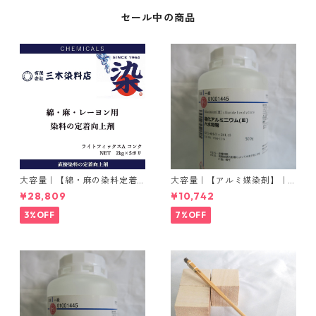
セール中の商品
大容量｜【綿・麻の染料定着
大容量｜【アルミ媒染剤】｜5
向上剤】｜2kg×5本｜ライト
00g−3本入り｜塩化アルミニ
¥28,809
¥10,742
フィックスAコンク
ウム
3%OFF
7%OFF