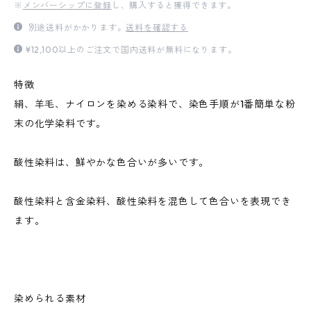
※
メンバーシップに登録
し、購入すると獲得できます。
別途送料がかかります。
送料を確認する
¥12,100以上のご注文で国内送料が無料になります。
特徴
絹、羊毛、ナイロンを染める染料で、染色手順が1番簡単な粉
末の化学染料です。
酸性染料は、鮮やかな色合いが多いです。
酸性染料と含金染料、酸性染料を混色して色合いを表現でき
ます。
染められる素材