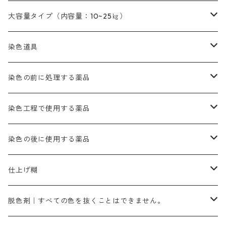
本黄土（取り寄せ）
すおう｜赤色系
ゴールド エロー ＭＧ｜緑みの黄色
ミロリーブルー
オレンヂMGD（定番の色合い）
鉄媒染剤
塩基性エロ―｜液体タイプ
茶色系
レットMFB｜赤色（定番の色合い）
青色系
緑色｜在庫処分特価
藍染
アルカリ剤
54cm×54cm（バンダナ）｜端の始末も綿糸｜タグなし
大容量タイプ（内容量：10~25㎏）
茶色系
灰色｜20g入りのみ公開
かりやす｜黄色系
ゴールド エロー ＭＦＲ｜赤みの黄色
オレンヂMGR（赤みの橙色）
スズ媒染剤
塩基性レット｜赤色
灰色系
レットMG｜黄みの朱色
ネビーブルーMB（定番の色合い）
ぶどう糖
灰色系
紫色系
茶色｜在庫処分特価
染色用途のハンカチ・バンダナ
ハイドロサルファイトコンク
芒硝｜綿の染色時の吸収促進剤
染色道具
黒色
きはだ｜黄色系
ゴールド エロー ＭＧＲ｜山吹色
クロム媒染剤
メチレンブルー｜青色
黒色系
レットMGD｜朱色（定番の色合い）
ブルーMB（定番の色合い）
ハイドロサルファイトコンク
黒色系
バイオレットMFB
45cm×45cm（ハンカチ）｜端の始末も綿糸｜タグなし
緑色系
酸性剤
ソーダ灰｜アルカリ性のPH調整剤
刷毛
染色の前に処理する薬品
カッチ｜茶系
銅媒染液
塩基性ブラック｜黒色
染料一覧ー20g入り
ブリリアントレットMFBR｜青みの朱色
ブルーMR｜赤みの青色
PH調整剤は、直接店舗へ問い合わせください
20g
54cm×54cm（バンダナ）｜端の始末も綿糸｜タグなし
ダークグリンMG（定番の色合い）
摺込み刷毛（スリコミハケ）ー夏毛（硬いタイプ）
茶色系
硫酸第一鉄｜鉄媒染剤
ローケツ筆
精練剤｜汚れ落とし剤｜針状マルセル石鹸
染色工程で使用する薬品
霧島産・晩秋茶｜黄金色（赤みの黄色）｜準備中
メチルバイオレットピュアスペシャル｜紫色
染料一覧ー50g入り
レットM3B｜深みの赤色
ブルーMG｜空色
50g
グリーンMB｜緑色
摺込み刷毛（スリコミハケ）ー冬毛（柔らかいタイプ）
ダークブロンMFB｜こげ茶色
ローケツ用筆｜1本～販売
黒色系
洋型紙（9番手｜中薄口、10番手｜中厚口）
糊落とし剤｜ソルベンCA
染料の吸収促進剤
染色の後に使用する薬品
霧島産・晩秋茶｜媒染剤セット｜準備中
ローダミンB｜赤紫色｜マゼンダ色
染料一覧ー100g入り
ルビンMB｜赤紫色
スカイブルーMB｜緑みの空色
100g
グリーンMY｜黄緑色
摺込み刷毛（スリコミハケ）ーまとめ買い（値引き）
ブロンHNR｜こげ茶色
ローケツ用筆ー10%off｜20本セットお取り寄せ品
ブラックMK（赤みの黒色）
有償サンプル品｜約20cm×27cm
酢酸｜絹・羊毛・ナイロンに使用する
白色系（定番の色合い）
張木｜入荷待ち
濃染処理剤｜ソルバックスPS－900
染料のムラ染め抑制剤（均染剤）
ソーピング剤｜未定着の染料を除去すること
仕上げ糊
染料一覧ー500g入り
ピンクMB｜ピンク色
スカイブルーHNR｜緑みの空色
500g
引染刷毛（ヒキゾメハケ）
ブロンB｜赤茶色
ローケツ用筆ー10％off｜2、6、10、12号、各1本
ブラックMG（青みの黒色）
洋型紙9番手｜中薄口｜約54cm×110cm
芒硝｜綿・麻の染色に使用する。
ネオホワイトR
アゾリン200％｜綿・麻・絹・羊毛・ナイロンの染色
ネオポールB－300｜反応染料のソーピング剤
伸子
染料の浸透剤
仕上げ剤｜柔軟・平滑剤
カルボキシメチルセルロース（CMC）
脱色剤｜すべての色を抜くことはできません。
染料一覧ー1kg入り
ローズMB｜鮮やかなピンク色）
スカイブルーMG｜緑みの空色
1kg
差し刷毛（1～4分、1本から販売可能）
ブロンHN２R｜赤茶色
洋型紙10番手｜中厚口｜約54cm×110cm