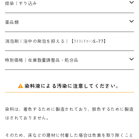
レオニールEHC｜反応染料用
ソルバライトS-70｜各種繊維の浸し染めに使用可能
型洗いブラシ
染料の定着向上剤
白場汚染防止剤
海藻系
脱色剤
捺染｜すり込み
ターキスブルーHNG｜緑みの空色
差し刷毛（5分～1寸、10本から取り寄せ）
ライトフィックスAコンク｜綿・麻もしくは直接染料で染めた素材
全体脱色｜ハイドロサルファイトコンク
アルカリ剤｜反応染料用
たんぱく質系
脱色助剤｜浸透・複色抑制剤
染料溶解剤｜染料の均一な浸透・吸着を補助する
薬品類
片羽刷毛
シルクフィックス３A｜絹の染料定着向上剤
部分脱色｜デグロリンSコンク
ソーダ灰
メイプロガムNP｜にじみ防止剤
染料溶解剤
化学糊（PVA）
捺染糊
ア行
消泡剤｜浴中の発泡を抑える｜【ﾗｲﾄｼﾘｺｰﾝS-77】
ネオフィックスFC200％｜反応染料で染めた素材
アミラヂンD｜浸透・複色抑制剤
セレナゾールPDN｜各種染料の染料溶解剤
メイプロガムNP（綿・麻・絹用｜直接・酸性・含金染料用）
防腐剤｜アルカリ性
白場汚染防止剤｜ソーピング剤｜水洗する際の再汚染防止剤
カ行
特別価格｜在庫数量調整品・処分品
アルギン酸ナトリウム（反応染料専用）
薬品｜編集中
サ行
クローバーリッパ―
染料液による汚染に注意してください。
尿素｜反応染料の捺染時の湿潤剤・溶解剤
捺染糊の防腐剤|｜アルカリ性｜【プロテクトールN】
タ行
ダルマ画鋲
染料は、着色するために製造されており、脱色するために製造
｜反応染料の還元防止剤リキッドタイプ
ナ行
粉末顔料
はされておりません。
そのため、床などの建材に付着した場合は色素を取り除くこと
ハ行
綿・麻を染める染料