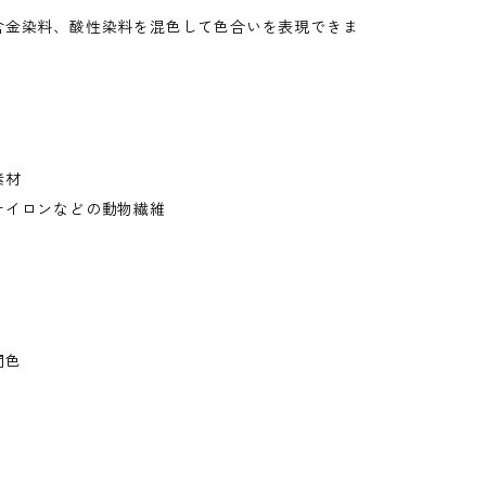
含金染料、酸性染料を混色して色合いを表現できま
素材
ナイロンなどの動物繊維
間色