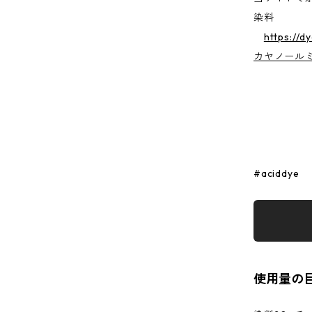
染料
https://d
カヤノール
#aciddye
使用量の