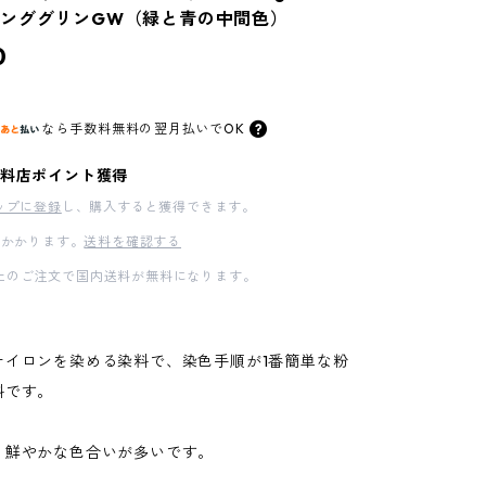
ンググリンGW（緑と青の中間色）
0
なら
手数料無料の
翌月払いでOK
料店ポイント獲得
ップに登録
し、購入すると獲得できます。
かかります。
送料を確認する
00以上のご注文で国内送料が無料になります。
ナイロンを染める染料で、染色手順が1番簡単な粉
料です。
、鮮やかな色合いが多いです。