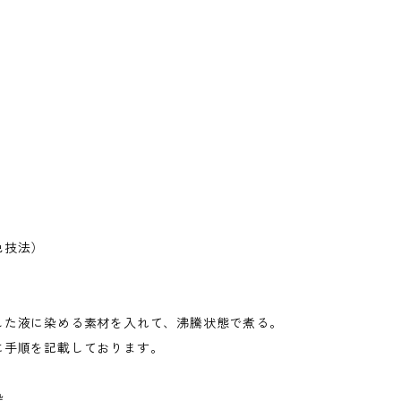
色技法）
した液に染める素材を入れて、沸騰状態で煮る。
に手順を記載しております。
染