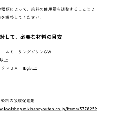
の種類によって、染料の使用量を調整することによ
淡を調整してください。
に対して、必要な材料の目安
ノールミーリンググリンGW
g以上
クス３Ａ 1kg以上
。
g｜染料の吸収促進剤
ingtoolshop.mikisenryouten.co.jp/items/3378259