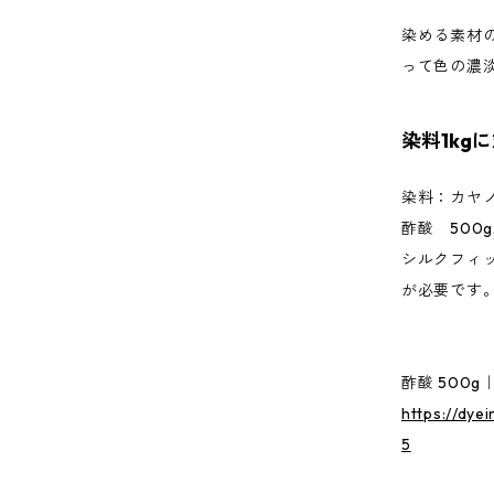
染める素材
って色の濃
染料1kg
染料：カヤ
酢酸 500
シルクフィッ
が必要です
酢酸 500
https://dye
5