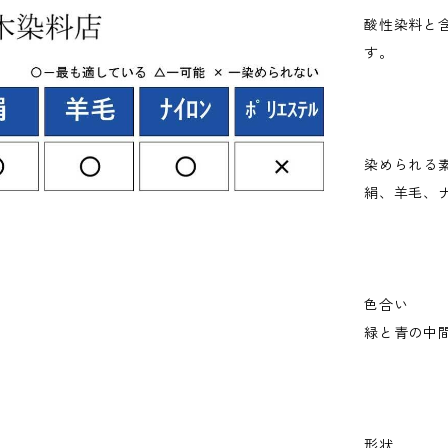
酸性染料と
す。
染められる
絹、羊毛、
色合い
緑と青の中
形状