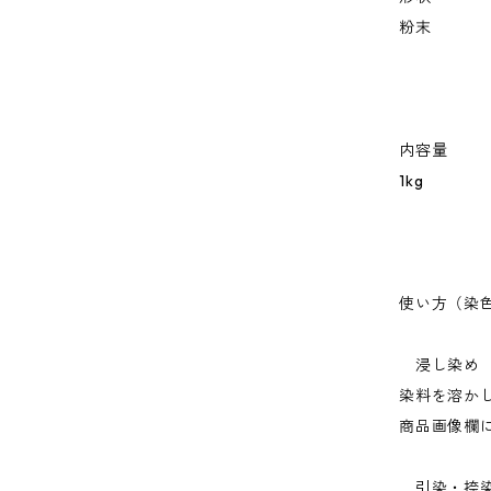
粉末
内容量
1kg
使い方（染
浸し染め
染料を溶か
商品画像欄
引染・捺