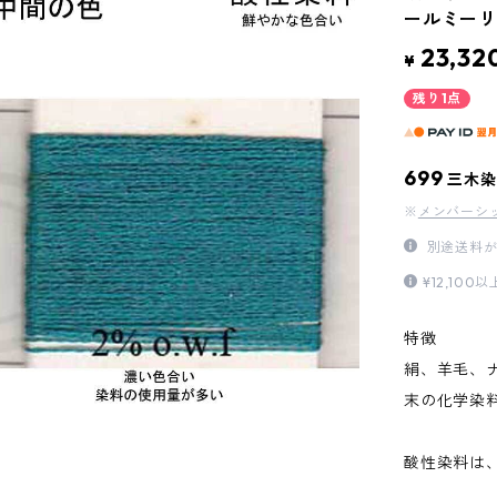
ールミーリ
23,32
¥
残り1点
699
三木染
※
メンバーシ
別途送料が
¥12,1
特徴
絹、羊毛、
末の化学染
酸性染料は