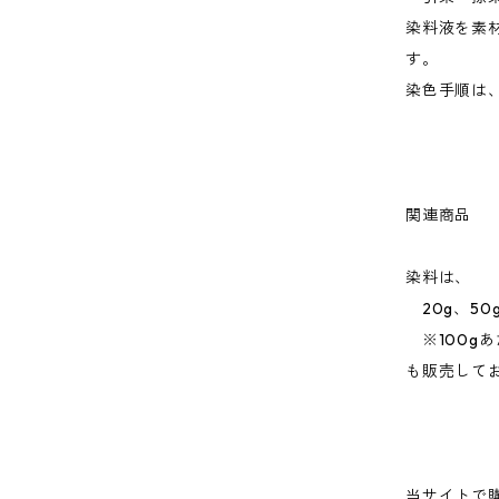
染料液を素
す。
染色手順は
関連商品
染料は、
20g、50g
※100g
も販売して
当サイトで