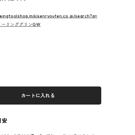
yeingtoolshop.mikisenryouten.co.jp/search?q=
ミーリンググリンGW
カートに入れる
目安