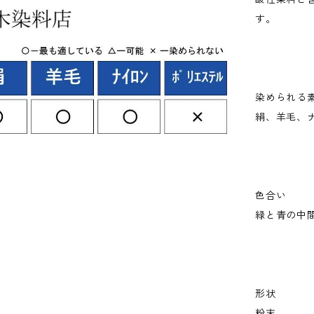
す。
染められる
絹、羊毛、
色合い
緑と青の中
形状
粉末