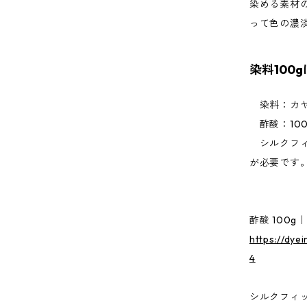
染める素材
って色の濃
染料100
染料：カヤ
酢酸：100
シルクフィ
が必要です
酢酸 100
https://dye
4
シルクフィッ