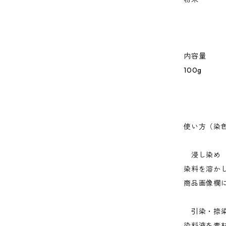
内容量
100g
使い方（染
浸し染め
染料を溶か
商品画像欄
引染・捺
染料液を素