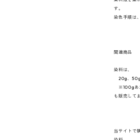
す。
染色手順は
関連商品
染料は、
20g、50g
※100g
も販売して
当サイトで
染料