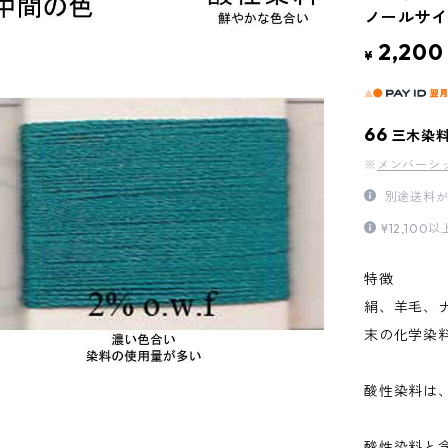
ノールサイ
2,200
¥
66
三木染
※
メンバーシ
別途送料が
¥12,1
特徴
絹、羊毛、
末の化学染
酸性染料は
酸性染料と