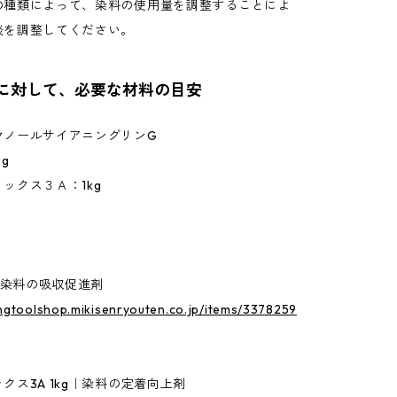
の種類によって、染料の使用量を調整することによ
淡を調整してください。
gに対して、必要な材料の目安
ノールサイアニングリンG
g
ックス３Ａ：1kg
。
g｜染料の吸収促進剤
ingtoolshop.mikisenryouten.co.jp/items/3378259
クス3A 1kg｜染料の定着向上剤