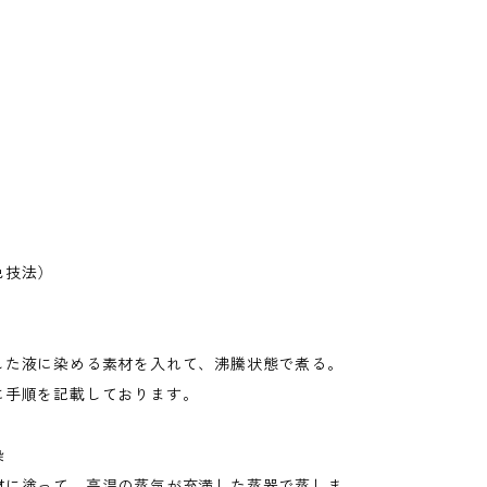
色技法）
した液に染める素材を入れて、沸騰状態で煮る。
に手順を記載しております。
染
材に塗って、高温の蒸気が充満した蒸器で蒸しま