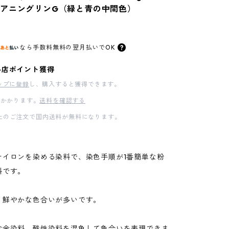
アニングリンG（緑と青の中間色）
なら
手数料無料の
翌月払いでOK
料店ポイント獲得
ップに登録
し、購入すると獲得できます。
かかります。
送料を確認する
00以上のご注文で国内送料が無料になります。
ナイロンを染める染料で、染色手順が1番簡単な粉
料です。
、鮮やかな色合いが多いです。
含金染料、酸性染料を混色して色合いを表現できま