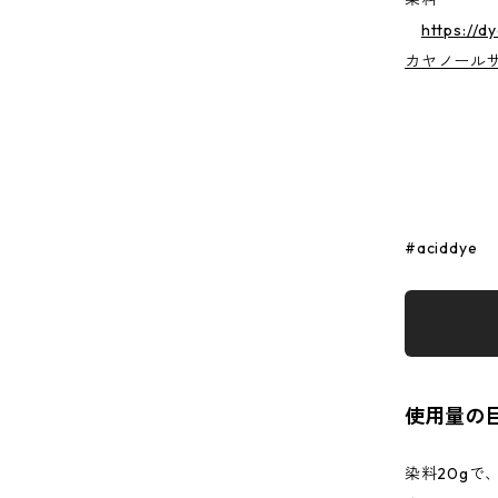
https://d
カヤノール
#aciddye
使用量の
染料20gで