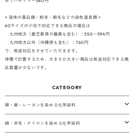
ゆうパケットー360円
= 液体の薬品類・粉末・刷毛などの染色道具類＝
60サイズの小包で対応できる商品の場合は
九州地方（鹿児島県の離島も含む）：550ー594円
九州地方以外（沖縄県も含む）：760円
で、発送対応をさせていただきます。
体積で計算するため、大きさが大きい商品は発送対応できる商
品数量が少ないです。
CATEGORY
綿・麻・レーヨンを染める化学染料
直接染料－染色手順が簡単
絹・羊毛・ナイロンを染める化学染料