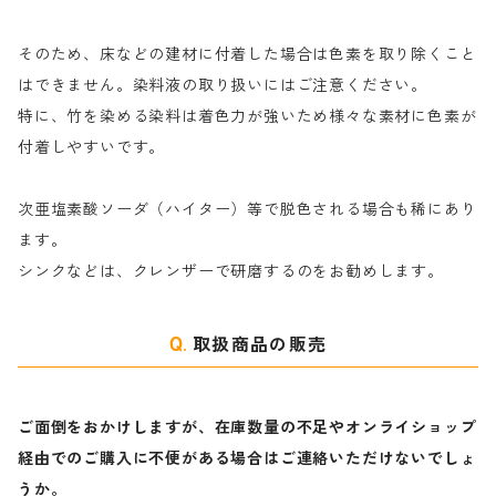
そのため、床などの建材に付着した場合は色素を取り除くこと
ハ行
綿・麻を染める染料
はできません。染料液の取り扱いにはご注意ください。
特に、竹を染める染料は着色力が強いため様々な素材に色素が
マ行
絹・羊毛を染める染料
付着しやすいです。
ヤ行
次亜塩素酸ソーダ（ハイター）等で脱色される場合も稀にあり
ます。
ラ行
シンクなどは、クレンザーで研磨するのをお勧めします。
取扱商品の販売
ご面倒をおかけしますが、在庫数量の不足やオンライショップ
経由でのご購入に不便がある場合はご連絡いただけないでしょ
うか。