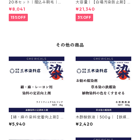
20本セット｜摺込み刷毛｜夏
大容量｜【白場汚染防止剤】
毛（毛質が硬い）0.5分
｜2kg×5本｜ホワイトクリー
¥8,041
¥21,340
ナＭ
15%OFF
3%OFF
その他の商品
【綿・麻の染料定着向上剤】
木酢酸鉄液｜500g｜【鉄媒染
｜2kg｜ライトフィックスAコ
剤】
¥5,940
¥2,420
ンク