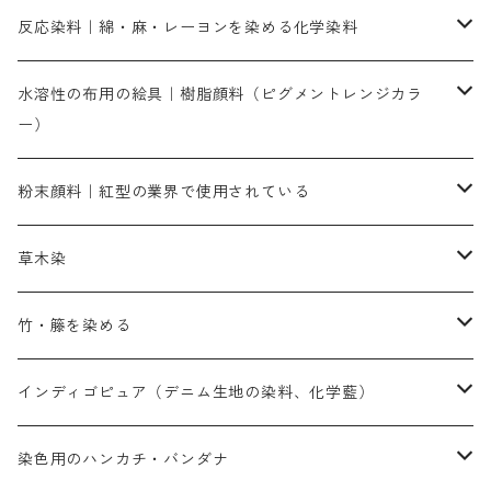
人気のおすすめ直接染料
お買い得品
反応染料｜綿・麻・レーヨンを染める化学染料
染色に必要な薬品類
染料一覧
お勧めの3原色（赤・青・黄色）
水溶性の布用の絵具｜樹脂顔料（ピグメントレンジカラ
ー）
補助薬品
人気のおすすめ染料
お勧め｜スミフィックス～
染色に必要な薬品類
3原色以外の色目
ネオカラー（色）
粉末顔料｜紅型の業界で使用されている
赤色系
赤色系
レマゾール
赤色
補助薬品
染色に必要な薬品
内容量：100g
バィンダー（定着剤）
赤色系
草木染
黄色系
黄色系
青色
アルカリ剤
補助薬品
内容量：500g
本洋紅
増粘剤
黄色系
植物染料
竹・籐を染める
橙色系
青色系
橙色｜20g入りのみ公開
吸収促進剤
捺染に必要な材料
定番の色合い
代用朱黄色口
ファストエロ―10GN（鮮やかな黄色）
人気のおすすめ植物染料
黄色系
青色系
濃染処理剤｜ソルバックスPS－900
人気のおすすめ竹・藤を染める染料
インディゴピュア（デニム生地の染料、化学藍）
青色系
紫色系
紫色｜20g入りのみ公開
ソーピング剤
捺染糊
銀朱本朱赤口
ファストエロ―5GN（黄色）
インド茜・西洋茜の個別販売
エロ―M3G｜定番の色合い
NSBAブルー
オレンジ系
白色｜胡粉
媒染剤
塩基性染料（混色可能）
初心者向けお試しセット販売
染色用のハンカチ・バンダナ
紫色系
橙色系
緑色｜20g入りのみ公開
染料の定着向上剤
その他の薬剤（調整中）