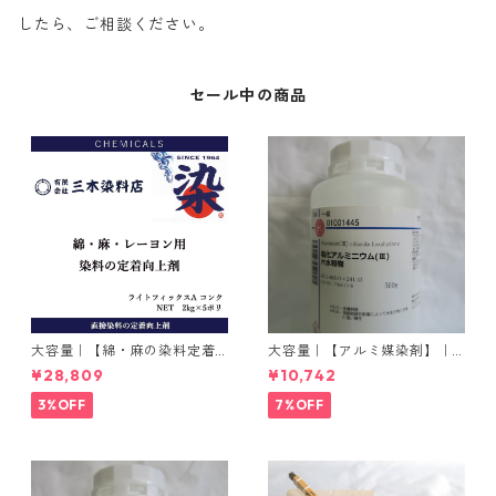
したら、ご相談ください。
セール中の商品
大容量｜【綿・麻の染料定着
大容量｜【アルミ媒染剤】｜5
向上剤】｜2kg×5本｜ライト
00g−3本入り｜塩化アルミニ
¥28,809
¥10,742
フィックスAコンク
ウム
3%OFF
7%OFF