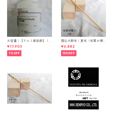
大容量｜【アルミ媒染剤】｜5
摺込み刷毛｜夏毛（毛質が硬
00g−5本入り｜塩化アルミニ
い）1分｜16本入り＊1セット
¥17,903
¥6,882
ウム
7%OFF
15%OFF