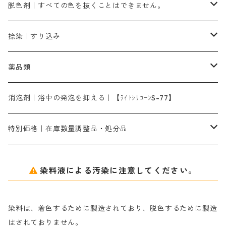
ブラックMG（青みの黒色）
洋型紙9番手｜中薄口｜約54cm×110cm
芒硝｜綿・麻の染色に使用する。
ネオホワイトR
アゾリン200％｜綿・麻・絹・羊毛・ナイロンの染色
ネオポールB－300｜反応染料のソーピング剤
伸子
染料の浸透剤
仕上げ剤｜柔軟・平滑剤
カルボキシメチルセルロース（CMC）
脱色剤｜すべての色を抜くことはできません。
染料一覧ー1kg入り
ローズMB｜鮮やかなピンク色）
スカイブルーMG｜緑みの空色
1kg
差し刷毛（1～4分、1本から販売可能）
ブロンHN２R｜赤茶色
洋型紙10番手｜中厚口｜約54cm×110cm
レオニールEHC｜反応染料用
ソルバライトS-70｜各種繊維の浸し染めに使用可能
型洗いブラシ
染料の定着向上剤
白場汚染防止剤
海藻系
脱色剤
捺染｜すり込み
ターキスブルーHNG｜緑みの空色
差し刷毛（5分～1寸、10本から取り寄せ）
ライトフィックスAコンク｜綿・麻もしくは直接染料で染めた素材
全体脱色｜ハイドロサルファイトコンク
アルカリ剤｜反応染料用
たんぱく質系
脱色助剤｜浸透・複色抑制剤
染料溶解剤｜染料の均一な浸透・吸着を補助する
薬品類
片羽刷毛
シルクフィックス３A｜絹の染料定着向上剤
部分脱色｜デグロリンSコンク
ソーダ灰
メイプロガムNP｜にじみ防止剤
染料溶解剤
化学糊（PVA）
捺染糊
ア行
消泡剤｜浴中の発泡を抑える｜【ﾗｲﾄｼﾘｺｰﾝS-77】
ネオフィックスFC200％｜反応染料で染めた素材
アミラヂンD｜浸透・複色抑制剤
セレナゾールPDN｜各種染料の染料溶解剤
メイプロガムNP（綿・麻・絹用｜直接・酸性・含金染料用）
防腐剤｜アルカリ性
白場汚染防止剤｜ソーピング剤｜水洗する際の再汚染防止剤
カ行
特別価格｜在庫数量調整品・処分品
アルギン酸ナトリウム（反応染料専用）
薬品｜編集中
サ行
クローバーリッパ―
染料液による汚染に注意してください。
尿素｜反応染料の捺染時の湿潤剤・溶解剤
捺染糊の防腐剤|｜アルカリ性｜【プロテクトールN】
タ行
ダルマ画鋲
染料は、着色するために製造されており、脱色するために製造
｜反応染料の還元防止剤リキッドタイプ
ナ行
粉末顔料
はされておりません。