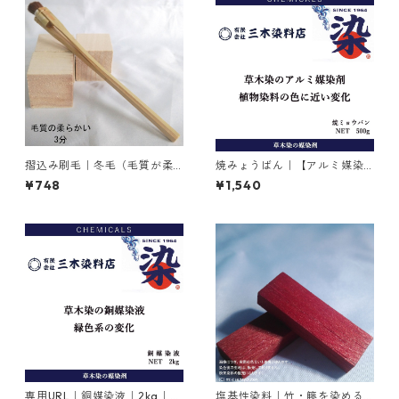
摺込み刷毛｜冬毛（毛質が柔
焼みょうばん｜【アルミ媒染
らかい）3分
剤】｜500g｜焼ミョウバン
¥748
¥1,540
専用URL｜銅媒染液｜2kg｜
塩基性染料｜竹・籐を染める