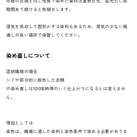
市販の衣類と同じ性質で染めた素材は直射日光、蛍光灯に長
期間あて続けると色褪せします。
湿気を吸収して固形かする染料もあるため、湿気の少ない風
通しの良い場所で保管してください。
染め直しについて
混紡繊維の場合
シミや部分的に脱色した衣類
の染め直しは100%納得のいく仕上がりになるとは言えませ
ん。
理由としては、
染色は、繊維に適した染料と染色条件で染める必要がありま