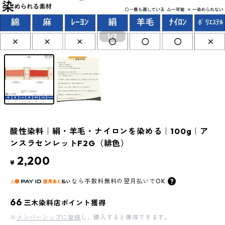
1
/2
酸性染料｜絹・羊毛・ナイロンを染める｜100g｜ア
ンスラセンレットF2G（緋色）
2,200
¥
なら
手数料無料の
翌月払いでOK
66
三木染料店ポイント獲得
※
メンバーシップに登録
し、購入すると獲得できます。