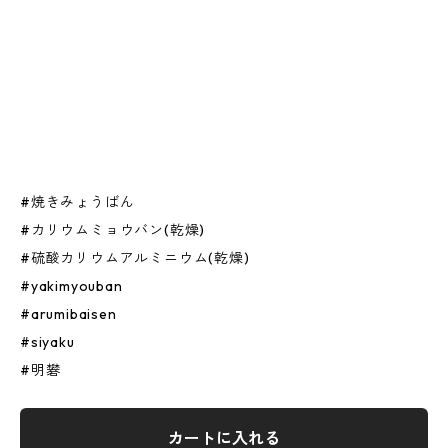
#焼きみょうばん
#カリウムミョウバン(乾燥)
#硫酸カリウムアルミニウム(乾燥)
#yakimyouban
#arumibaisen
#siyaku
#明礬
カートに入れる