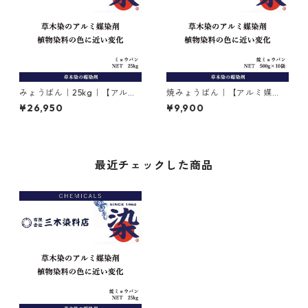
みょうばん｜25kg｜【アルミ
焼みょうばん｜【アルミ媒
媒染剤】｜硫酸カリウムアル
染】｜500g×10袋｜焼ミョウ
¥26,950
¥9,900
ミニウム12水
バン
最近チェックした商品