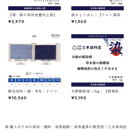
【綿・麻の染料定着向上剤】
焼みょうばん｜【アルミ媒染
｜500g｜ライトフィックスA
剤】｜500g｜焼ミョウバン
¥2,970
¥1,540
コンク
酸性染料｜絹・羊毛・ナイロ
木酢酸鉄液｜1kg｜【鉄媒染
ンを染める｜500g｜アシッド
剤】
¥10,560
¥3,190
ミーリングサイアニンGR（紺
色）
© 職人のための染料・顔料・染色助剤・染色道具の販売店｜三木染料店