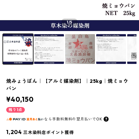
1
/5
焼みょうばん｜【アルミ媒染剤】｜25kg｜焼ミョウ
バン
¥40,150
残り1点
なら
手数料無料の
翌月払いでOK
1,204
三木染料店ポイント獲得