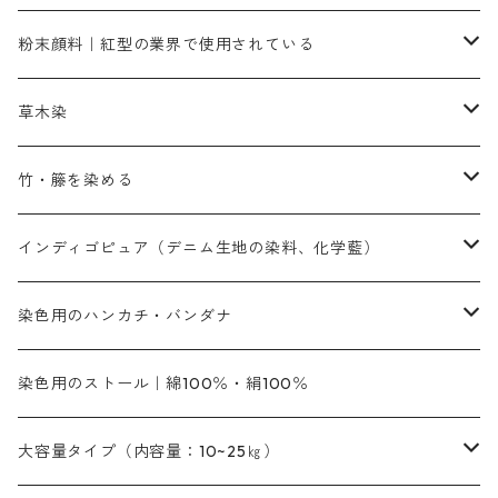
人気のおすすめ染料
お勧め｜スミフィックス～
染色に必要な薬品類
3原色以外の色目
ネオカラー（色）
粉末顔料｜紅型の業界で使用されている
赤色系
赤色系
レマゾール
赤色
補助薬品
染色に必要な薬品
内容量：100g
バィンダー（定着剤）
赤色系
草木染
黄色系
黄色系
青色
アルカリ剤
補助薬品
内容量：500g
本洋紅
増粘剤
黄色系
植物染料
竹・籐を染める
橙色系
青色系
橙色｜20g入りのみ公開
吸収促進剤
捺染に必要な材料
定番の色合い
代用朱黄色口
ファストエロ―10GN（鮮やかな黄色）
人気のおすすめ植物染料
黄色系
青色系
濃染処理剤｜ソルバックスPS－900
人気のおすすめ竹・藤を染める染料
インディゴピュア（デニム生地の染料、化学藍）
青色系
紫色系
紫色｜20g入りのみ公開
ソーピング剤
捺染糊
銀朱本朱赤口
ファストエロ―5GN（黄色）
インド茜・西洋茜の個別販売
エロ―M3G｜定番の色合い
NSBAブルー
オレンジ系
白色｜胡粉
媒染剤
塩基性染料（混色可能）
初心者向けお試しセット販売
染色用のハンカチ・バンダナ
紫色系
橙色系
緑色｜20g入りのみ公開
染料の定着向上剤
その他の薬剤（調整中）
銀朱本朱黄口
ファストエロ―R（赤みの黄色）
インド茜・西洋茜のセット商品
エロー ＭＧＲ｜明るい緑みの黄色
群青
オレンヂMG｜黄みの橙色
アルミ媒染剤
ビスマークブロンB｜赤茶色
緑色系
赤色系
黒色｜在庫処分特価
ソーダ灰｜アルカリ性のPH調整剤
オリジナル染料｜スス竹色｜ミキセットファストブロンGR
インディゴピュア
45cm×45cm（ハンカチ）｜端の始末も綿糸｜タグなし
染色用のストール｜綿100％・絹100％
緑色系
茶色｜20g入りのみ公開
本黄土（取り寄せ）
すおう｜赤色系
ゴールド エロー ＭＧ｜緑みの黄色
ミロリーブルー
オレンヂMGD（定番の色合い）
鉄媒染剤
塩基性エロ―｜液体タイプ
茶色系
レットMFB｜赤色（定番の色合い）
青色系
緑色｜在庫処分特価
藍染
アルカリ剤
54cm×54cm（バンダナ）｜端の始末も綿糸｜タグなし
大容量タイプ（内容量：10~25㎏）
茶色系
灰色｜20g入りのみ公開
かりやす｜黄色系