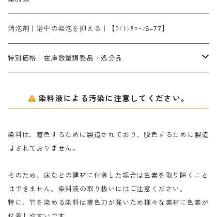
片羽刷毛
シルクフィックス３A｜絹の染料定着向上剤
部分脱色｜デグロリンSコンク
ソーダ灰
メイプロガムNP｜にじみ防止剤
染料溶解剤
化学糊（PVA）
捺染糊
ア行
消泡剤｜浴中の発泡を抑える｜【ﾗｲﾄｼﾘｺｰﾝS-77】
ネオフィックスFC200％｜反応染料で染めた素材
アミラヂンD｜浸透・複色抑制剤
セレナゾールPDN｜各種染料の染料溶解剤
メイプロガムNP（綿・麻・絹用｜直接・酸性・含金染料用）
防腐剤｜アルカリ性
白場汚染防止剤｜ソーピング剤｜水洗する際の再汚染防止剤
カ行
特別価格｜在庫数量調整品・処分品
アルギン酸ナトリウム（反応染料専用）
薬品｜編集中
サ行
クローバーリッパ―
染料液による汚染に注意してください。
尿素｜反応染料の捺染時の湿潤剤・溶解剤
捺染糊の防腐剤|｜アルカリ性｜【プロテクトールN】
タ行
ダルマ画鋲
染料は、着色するために製造されており、脱色するために製造
｜反応染料の還元防止剤リキッドタイプ
ナ行
粉末顔料
はされておりません。
そのため、床などの建材に付着した場合は色素を取り除くこと
ハ行
綿・麻を染める染料
はできません。染料液の取り扱いにはご注意ください。
特に、竹を染める染料は着色力が強いため様々な素材に色素が
マ行
絹・羊毛を染める染料
付着しやすいです。