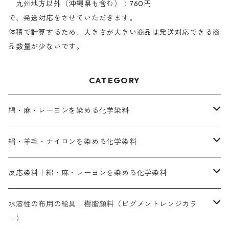
九州地方以外（沖縄県も含む）：760円
で、発送対応をさせていただきます。
体積で計算するため、大きさが大きい商品は発送対応できる商
品数量が少ないです。
CATEGORY
綿・麻・レーヨンを染める化学染料
直接染料－染色手順が簡単
絹・羊毛・ナイロンを染める化学染料
人気のおすすめ直接染料
お買い得品
反応染料｜綿・麻・レーヨンを染める化学染料
染色に必要な薬品類
染料一覧
お勧めの3原色（赤・青・黄色）
水溶性の布用の絵具｜樹脂顔料（ピグメントレンジカラ
ー）
補助薬品