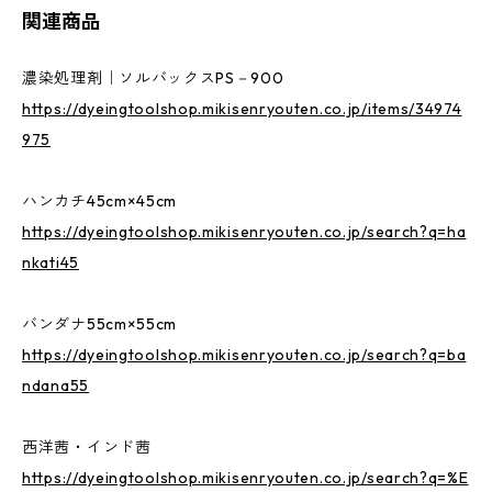
関連商品
濃染処理剤｜ソルバックスPS－900
https://dyeingtoolshop.mikisenryouten.co.jp/items/34974
975
ハンカチ45cm×45cm
https://dyeingtoolshop.mikisenryouten.co.jp/search?q=ha
nkati45
バンダナ55cm×55cm
https://dyeingtoolshop.mikisenryouten.co.jp/search?q=ba
ndana55
西洋茜・インド茜
https://dyeingtoolshop.mikisenryouten.co.jp/search?q=%E