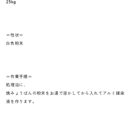
25kg
＝性状＝
白色粉末
＝作業手順＝
処理浴に、
焼みょうばんの粉末をお湯で溶かしてから入れてアルミ媒染
液を作ります。