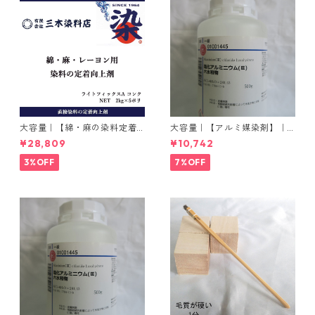
大容量｜【綿・麻の染料定着
大容量｜【アルミ媒染剤】｜5
向上剤】｜2kg×5本｜ライト
00g−3本入り｜塩化アルミニ
¥28,809
¥10,742
フィックスAコンク
ウム
3%OFF
7%OFF