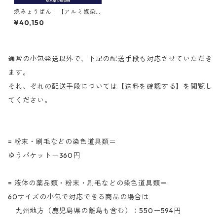
焼みょうばん｜【アルミ媒染
剤】｜25kg｜焼ミョウバン
¥40,150
通常の小包発送以外で、下記の配送手段も対応させていただき
ます。
それ、ぞれの配送手段については【送料を確認する】を閲覧し
てください。
= 粉末・刷毛などの染色道具類＝
ゆうパケットー360円
= 液体の薬品類・粉末・刷毛などの染色道具類＝
60サイズの小包で対応できる商品の場合は
九州地方（鹿児島県の離島も含む）：550ー594円