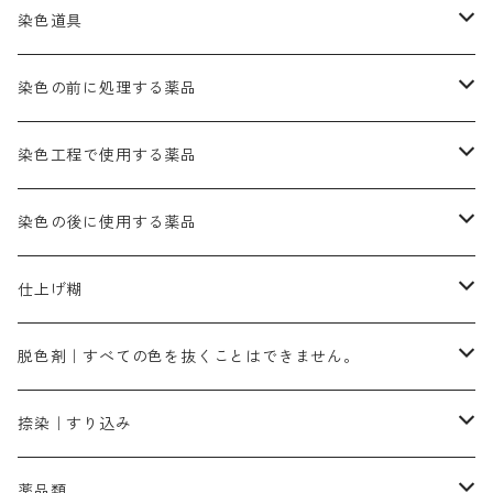
ゴールド エロー ＭＦＲ｜赤みの黄色
オレンヂMGR（赤みの橙色）
スズ媒染剤
塩基性レット｜赤色
灰色系
レットMG｜黄みの朱色
ネビーブルーMB（定番の色合い）
ぶどう糖
灰色系
紫色系
茶色｜在庫処分特価
染色用途のハンカチ・バンダナ
ハイドロサルファイトコンク
芒硝｜綿の染色時の吸収促進剤
染色道具
黒色
きはだ｜黄色系
ゴールド エロー ＭＧＲ｜山吹色
クロム媒染剤
メチレンブルー｜青色
黒色系
レットMGD｜朱色（定番の色合い）
ブルーMB（定番の色合い）
ハイドロサルファイトコンク
黒色系
バイオレットMFB
45cm×45cm（ハンカチ）｜端の始末も綿糸｜タグなし
緑色系
酸性剤
ソーダ灰｜アルカリ性のPH調整剤
刷毛
染色の前に処理する薬品
カッチ｜茶系
銅媒染液
塩基性ブラック｜黒色
染料一覧ー20g入り
ブリリアントレットMFBR｜青みの朱色
ブルーMR｜赤みの青色
PH調整剤は、直接店舗へ問い合わせください
20g
54cm×54cm（バンダナ）｜端の始末も綿糸｜タグなし
ダークグリンMG（定番の色合い）
摺込み刷毛（スリコミハケ）ー夏毛（硬いタイプ）
茶色系
硫酸第一鉄｜鉄媒染剤
ローケツ筆
精練剤｜汚れ落とし剤｜針状マルセル石鹸
染色工程で使用する薬品
霧島産・晩秋茶｜黄金色（赤みの黄色）｜準備中
メチルバイオレットピュアスペシャル｜紫色
染料一覧ー50g入り
レットM3B｜深みの赤色
ブルーMG｜空色
50g
グリーンMB｜緑色
摺込み刷毛（スリコミハケ）ー冬毛（柔らかいタイプ）
ダークブロンMFB｜こげ茶色
ローケツ用筆｜1本～販売
黒色系
洋型紙（9番手｜中薄口、10番手｜中厚口）
糊落とし剤｜ソルベンCA
染料の吸収促進剤
染色の後に使用する薬品
霧島産・晩秋茶｜媒染剤セット｜準備中
ローダミンB｜赤紫色｜マゼンダ色
染料一覧ー100g入り
ルビンMB｜赤紫色
スカイブルーMB｜緑みの空色
100g
グリーンMY｜黄緑色
摺込み刷毛（スリコミハケ）ーまとめ買い（値引き）
ブロンHNR｜こげ茶色
ローケツ用筆ー10%off｜20本セットお取り寄せ品
ブラックMK（赤みの黒色）
有償サンプル品｜約20cm×27cm
酢酸｜絹・羊毛・ナイロンに使用する
白色系（定番の色合い）
張木｜入荷待ち
濃染処理剤｜ソルバックスPS－900
染料のムラ染め抑制剤（均染剤）
ソーピング剤｜未定着の染料を除去すること
仕上げ糊
染料一覧ー500g入り
ピンクMB｜ピンク色
スカイブルーHNR｜緑みの空色
500g
引染刷毛（ヒキゾメハケ）
ブロンB｜赤茶色
ローケツ用筆ー10％off｜2、6、10、12号、各1本
ブラックMG（青みの黒色）
洋型紙9番手｜中薄口｜約54cm×110cm
芒硝｜綿・麻の染色に使用する。
ネオホワイトR
アゾリン200％｜綿・麻・絹・羊毛・ナイロンの染色
ネオポールB－300｜反応染料のソーピング剤
伸子
染料の浸透剤
仕上げ剤｜柔軟・平滑剤
カルボキシメチルセルロース（CMC）
脱色剤｜すべての色を抜くことはできません。
染料一覧ー1kg入り
ローズMB｜鮮やかなピンク色）
スカイブルーMG｜緑みの空色
1kg
差し刷毛（1～4分、1本から販売可能）
ブロンHN２R｜赤茶色
洋型紙10番手｜中厚口｜約54cm×110cm
レオニールEHC｜反応染料用
ソルバライトS-70｜各種繊維の浸し染めに使用可能
型洗いブラシ
染料の定着向上剤
白場汚染防止剤
海藻系
脱色剤
捺染｜すり込み
ターキスブルーHNG｜緑みの空色
差し刷毛（5分～1寸、10本から取り寄せ）
ライトフィックスAコンク｜綿・麻もしくは直接染料で染めた素材
全体脱色｜ハイドロサルファイトコンク
アルカリ剤｜反応染料用
たんぱく質系
脱色助剤｜浸透・複色抑制剤
染料溶解剤｜染料の均一な浸透・吸着を補助する
薬品類