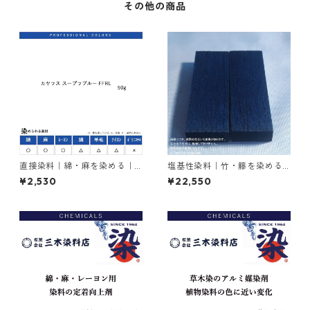
その他の商品
直接染料｜綿・麻を染める｜5
塩基性染料｜竹・籐を染める
0g｜カヤラス スープラブルー
｜1kg｜塩基性ブラック（黒色
¥2,530
¥22,550
FFRL（青色）
系）