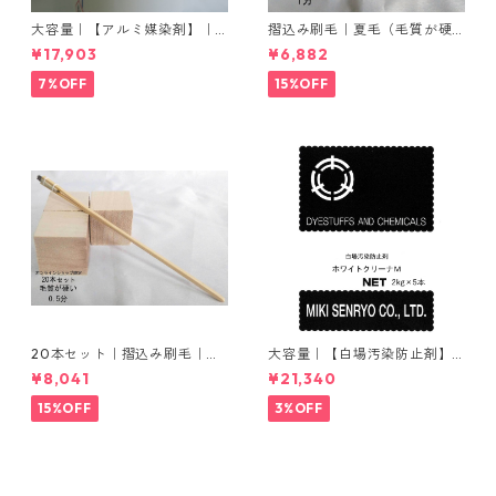
大容量｜【アルミ媒染剤】｜5
摺込み刷毛｜夏毛（毛質が硬
00g−5本入り｜塩化アルミニ
い）1分｜16本入り＊1セット
¥17,903
¥6,882
ウム
7%OFF
15%OFF
20本セット｜摺込み刷毛｜夏
大容量｜【白場汚染防止剤】
毛（毛質が硬い）0.5分
｜2kg×5本｜ホワイトクリー
¥8,041
¥21,340
ナＭ
15%OFF
3%OFF