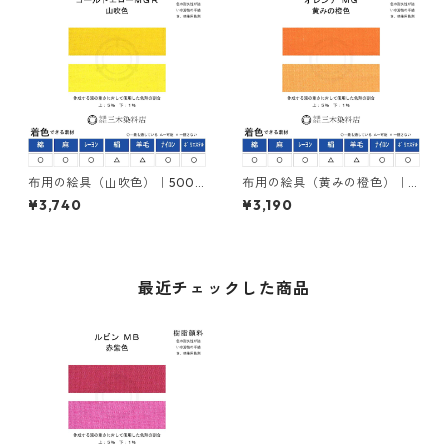
布用の絵具（山吹色）｜500g
布用の絵具（黄みの橙色）｜5
｜ネオカラーゴールドエロー
00g｜ネオカラーオレンヂＭ
¥3,740
¥3,190
ＭＧＲ｜樹脂顔料(ピグメント
Ｇ｜樹脂顔料(ピグメントレジ
レジンカラー)
ンカラー)
最近チェックした商品