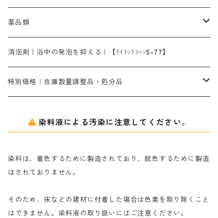
ターキスブルーHNG｜緑みの空色
差し刷毛（5分～1寸、10本から取り寄せ）
ライトフィックスAコンク｜綿・麻もしくは直接染料で染めた素材
全体脱色｜ハイドロサルファイトコンク
アルカリ剤｜反応染料用
たんぱく質系
脱色助剤｜浸透・複色抑制剤
染料溶解剤｜染料の均一な浸透・吸着を補助する
薬品類
片羽刷毛
シルクフィックス３A｜絹の染料定着向上剤
部分脱色｜デグロリンSコンク
ソーダ灰
メイプロガムNP｜にじみ防止剤
染料溶解剤
化学糊（PVA）
捺染糊
ア行
消泡剤｜浴中の発泡を抑える｜【ﾗｲﾄｼﾘｺｰﾝS-77】
ネオフィックスFC200％｜反応染料で染めた素材
アミラヂンD｜浸透・複色抑制剤
セレナゾールPDN｜各種染料の染料溶解剤
メイプロガムNP（綿・麻・絹用｜直接・酸性・含金染料用）
防腐剤｜アルカリ性
白場汚染防止剤｜ソーピング剤｜水洗する際の再汚染防止剤
カ行
特別価格｜在庫数量調整品・処分品
アルギン酸ナトリウム（反応染料専用）
薬品｜編集中
サ行
クローバーリッパ―
染料液による汚染に注意してください。
尿素｜反応染料の捺染時の湿潤剤・溶解剤
捺染糊の防腐剤|｜アルカリ性｜【プロテクトールN】
タ行
ダルマ画鋲
染料は、着色するために製造されており、脱色するために製造
｜反応染料の還元防止剤リキッドタイプ
ナ行
粉末顔料
はされておりません。
そのため、床などの建材に付着した場合は色素を取り除くこと
ハ行
綿・麻を染める染料
はできません。染料液の取り扱いにはご注意ください。