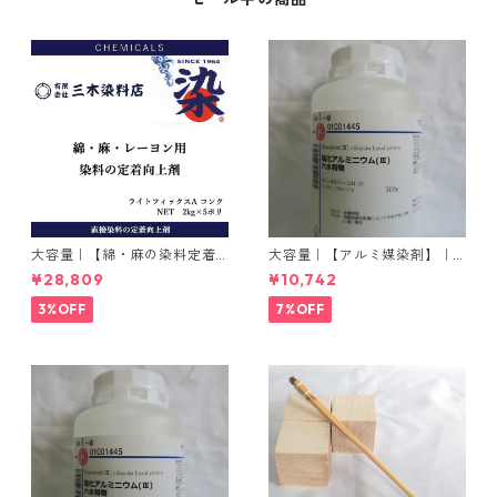
大容量｜【綿・麻の染料定着
大容量｜【アルミ媒染剤】｜5
向上剤】｜2kg×5本｜ライト
00g−3本入り｜塩化アルミニ
¥28,809
¥10,742
フィックスAコンク
ウム
3%OFF
7%OFF