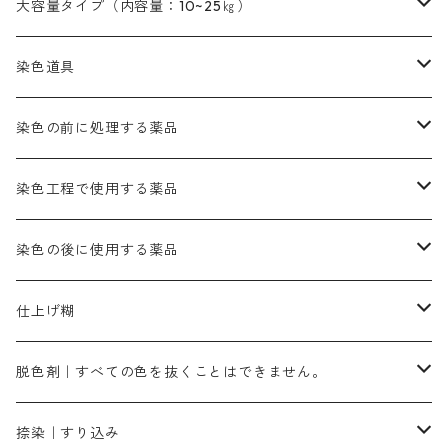
レットMFB｜赤色（定番の色合い）
青色系
緑色｜在庫処分特価
藍染
アルカリ剤
54cm×54cm（バンダナ）｜端の始末も綿糸｜タグなし
大容量タイプ（内容量：10~25㎏）
茶色系
灰色｜20g入りのみ公開
かりやす｜黄色系
ゴールド エロー ＭＦＲ｜赤みの黄色
オレンヂMGR（赤みの橙色）
スズ媒染剤
塩基性レット｜赤色
灰色系
レットMG｜黄みの朱色
ネビーブルーMB（定番の色合い）
ぶどう糖
灰色系
紫色系
茶色｜在庫処分特価
染色用途のハンカチ・バンダナ
ハイドロサルファイトコンク
芒硝｜綿の染色時の吸収促進剤
染色道具
黒色
きはだ｜黄色系
ゴールド エロー ＭＧＲ｜山吹色
クロム媒染剤
メチレンブルー｜青色
黒色系
レットMGD｜朱色（定番の色合い）
ブルーMB（定番の色合い）
ハイドロサルファイトコンク
黒色系
バイオレットMFB
45cm×45cm（ハンカチ）｜端の始末も綿糸｜タグなし
緑色系
酸性剤
ソーダ灰｜アルカリ性のPH調整剤
刷毛
染色の前に処理する薬品
カッチ｜茶系
銅媒染液
塩基性ブラック｜黒色
染料一覧ー20g入り
ブリリアントレットMFBR｜青みの朱色
ブルーMR｜赤みの青色
PH調整剤は、直接店舗へ問い合わせください
20g
54cm×54cm（バンダナ）｜端の始末も綿糸｜タグなし
ダークグリンMG（定番の色合い）
摺込み刷毛（スリコミハケ）ー夏毛（硬いタイプ）
茶色系
硫酸第一鉄｜鉄媒染剤
ローケツ筆
精練剤｜汚れ落とし剤｜針状マルセル石鹸
染色工程で使用する薬品
霧島産・晩秋茶｜黄金色（赤みの黄色）｜準備中
メチルバイオレットピュアスペシャル｜紫色
染料一覧ー50g入り
レットM3B｜深みの赤色
ブルーMG｜空色
50g
グリーンMB｜緑色
摺込み刷毛（スリコミハケ）ー冬毛（柔らかいタイプ）
ダークブロンMFB｜こげ茶色
ローケツ用筆｜1本～販売
黒色系
洋型紙（9番手｜中薄口、10番手｜中厚口）
糊落とし剤｜ソルベンCA
染料の吸収促進剤
染色の後に使用する薬品
霧島産・晩秋茶｜媒染剤セット｜準備中
ローダミンB｜赤紫色｜マゼンダ色
染料一覧ー100g入り
ルビンMB｜赤紫色
スカイブルーMB｜緑みの空色
100g
グリーンMY｜黄緑色
摺込み刷毛（スリコミハケ）ーまとめ買い（値引き）
ブロンHNR｜こげ茶色
ローケツ用筆ー10%off｜20本セットお取り寄せ品
ブラックMK（赤みの黒色）
有償サンプル品｜約20cm×27cm
酢酸｜絹・羊毛・ナイロンに使用する
白色系（定番の色合い）
張木｜入荷待ち
濃染処理剤｜ソルバックスPS－900
染料のムラ染め抑制剤（均染剤）
ソーピング剤｜未定着の染料を除去すること
仕上げ糊
染料一覧ー500g入り
ピンクMB｜ピンク色
スカイブルーHNR｜緑みの空色
500g
引染刷毛（ヒキゾメハケ）
ブロンB｜赤茶色
ローケツ用筆ー10％off｜2、6、10、12号、各1本
ブラックMG（青みの黒色）
洋型紙9番手｜中薄口｜約54cm×110cm
芒硝｜綿・麻の染色に使用する。
ネオホワイトR
アゾリン200％｜綿・麻・絹・羊毛・ナイロンの染色
ネオポールB－300｜反応染料のソーピング剤
伸子
染料の浸透剤
仕上げ剤｜柔軟・平滑剤
カルボキシメチルセルロース（CMC）
脱色剤｜すべての色を抜くことはできません。
染料一覧ー1kg入り
ローズMB｜鮮やかなピンク色）
スカイブルーMG｜緑みの空色
1kg
差し刷毛（1～4分、1本から販売可能）
ブロンHN２R｜赤茶色
洋型紙10番手｜中厚口｜約54cm×110cm
レオニールEHC｜反応染料用
ソルバライトS-70｜各種繊維の浸し染めに使用可能
型洗いブラシ
染料の定着向上剤
白場汚染防止剤
海藻系
脱色剤
捺染｜すり込み