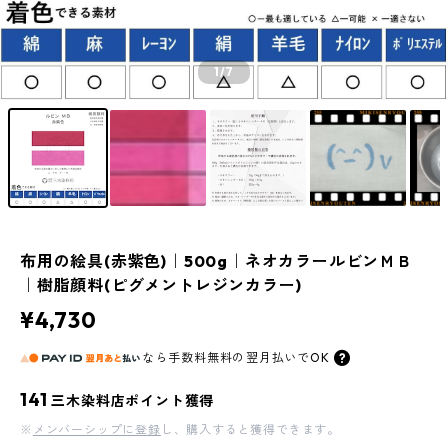
1
/7
布用の絵具(赤紫色)｜500g｜ネオカラールビンＭＢ
｜樹脂顔料(ピグメントレジンカラー)
¥4,730
なら
手数料無料の
翌月払いでOK
141
三木染料店ポイント獲得
※
メンバーシップに登録
し、購入すると獲得できます。