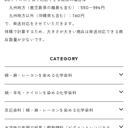
九州地方（鹿児島県の離島も含む）：550ー594円
九州地方以外（沖縄県も含む）：760円
で、発送対応をさせていただきます。
体積で計算するため、大きさが大きい商品は発送対応できる商
品数量が少ないです。
CATEGORY
綿・麻・レーヨンを染める化学染料
直接染料－染色手順が簡単
絹・羊毛・ナイロンを染める化学染料
人気のおすすめ直接染料
お買い得品
反応染料｜綿・麻・レーヨンを染める化学染料
染色に必要な薬品類
染料一覧
お勧めの3原色（赤・青・黄色）
水溶性の布用の絵具｜樹脂顔料（ピグメントレンジカラ