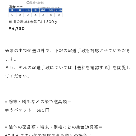
布用の絵具(赤紫色)｜500g｜
ネオカラールビンＭＢ｜樹脂
¥4,730
顔料(ピグメントレジンカラー)
通常の小包発送以外で、下記の配送手段も対応させていただき
ます。
それ、ぞれの配送手段については【送料を確認する】を閲覧し
てください。
= 粉末・刷毛などの染色道具類＝
ゆうパケットー360円
= 液体の薬品類・粉末・刷毛などの染色道具類＝
60サイズの小包で対応できる商品の場合は