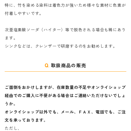
特に、竹を染める染料は着色力が強いため様々な素材に色素が
マ行
絹・羊毛を染める染料
付着しやすいです。
ヤ行
次亜塩素酸ソーダ（ハイター）等で脱色される場合も稀にあり
ます。
ラ行
シンクなどは、クレンザーで研磨するのをお勧めします。
取扱商品の販売
ご面倒をおかけしますが、在庫数量の不足やオンライショップ
経由でのご購入に不便がある場合はご連絡いただけないでしょ
うか。
オンライショップ以外でも、メール、ＦＡＸ、電話でも、ご注
文を承っております。
ただし、