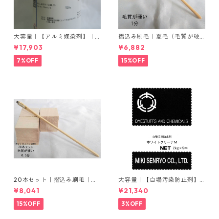
大容量｜【アルミ媒染剤】｜5
摺込み刷毛｜夏毛（毛質が硬
00g−5本入り｜塩化アルミニ
い）1分｜16本入り＊1セット
¥17,903
¥6,882
ウム
7%OFF
15%OFF
20本セット｜摺込み刷毛｜夏
大容量｜【白場汚染防止剤】
毛（毛質が硬い）0.5分
｜2kg×5本｜ホワイトクリー
¥8,041
¥21,340
ナＭ
15%OFF
3%OFF