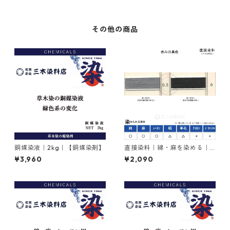
その他の商品
銅媒染液｜2kg｜【銅媒染剤】
直接染料｜綿・麻を染める｜2
0g｜ダイレクトファストブラ
¥3,960
¥2,090
ックRC（赤みの黒色）