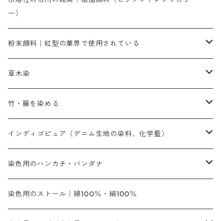
ー）
補助薬品
人気のおすすめ染料
お勧め｜スミフィックス～
染色に必要な薬品類
3原色以外の色目
ネオカラー（色）
粉末顔料｜紅型の業界で使用されている
赤色系
赤色系
レマゾール
赤色
補助薬品
染色に必要な薬品
内容量：100g
バィンダー（定着剤）
赤色系
草木染
黄色系
黄色系
青色
アルカリ剤
補助薬品
内容量：500g
本洋紅
増粘剤
黄色系
植物染料
竹・籐を染める
橙色系
青色系
橙色｜20g入りのみ公開
吸収促進剤
捺染に必要な材料
定番の色合い
代用朱黄色口
ファストエロ―10GN（鮮やかな黄色）
人気のおすすめ植物染料
黄色系
青色系
濃染処理剤｜ソルバックスPS－900
人気のおすすめ竹・藤を染める染料
インディゴピュア（デニム生地の染料、化学藍）
青色系
紫色系
紫色｜20g入りのみ公開
ソーピング剤
捺染糊
銀朱本朱赤口
ファストエロ―5GN（黄色）
インド茜・西洋茜の個別販売
エロ―M3G｜定番の色合い
NSBAブルー
オレンジ系
白色｜胡粉
媒染剤
塩基性染料（混色可能）
初心者向けお試しセット販売
染色用のハンカチ・バンダナ
紫色系
橙色系
緑色｜20g入りのみ公開
染料の定着向上剤
その他の薬剤（調整中）
銀朱本朱黄口
ファストエロ―R（赤みの黄色）
インド茜・西洋茜のセット商品
エロー ＭＧＲ｜明るい緑みの黄色
群青
オレンヂMG｜黄みの橙色
アルミ媒染剤
ビスマークブロンB｜赤茶色
緑色系
赤色系
黒色｜在庫処分特価
ソーダ灰｜アルカリ性のPH調整剤
オリジナル染料｜スス竹色｜ミキセットファストブロンGR
インディゴピュア
45cm×45cm（ハンカチ）｜端の始末も綿糸｜タグなし
染色用のストール｜綿100％・絹100％
緑色系
茶色｜20g入りのみ公開
本黄土（取り寄せ）
すおう｜赤色系
ゴールド エロー ＭＧ｜緑みの黄色
ミロリーブルー
オレンヂMGD（定番の色合い）
鉄媒染剤
塩基性エロ―｜液体タイプ
茶色系