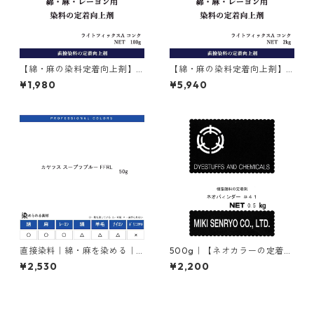
【綿・麻の染料定着向上剤】
【綿・麻の染料定着向上剤】
｜100g｜ライトフィックスA
｜2kg｜ライトフィックスAコ
¥1,980
¥5,940
コンク
ンク
直接染料｜綿・麻を染める｜5
500g｜【ネオカラーの定着
0g｜カヤラス スープラブルー
剤】｜ネオバィンダー#41（樹
¥2,530
¥2,200
FFRL（青色）
脂顔料の定着剤）