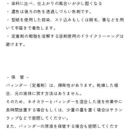
・ 染料に比べ、仕上がりの風合いが少し固くなる
・ 濃色は後ろの色を透過しづらい色剤です。
・ 型紙を使用した捺染、スリ込みもしくは刷毛、筆などを用
いて手描きで着色します。
・ 定着剤の樹脂を溶解する溶剤使用のドライクリーニングは
避けます。
－ 保 管 －
バィンダー（定着剤）は、揮発性があります。乾燥した場
合、元の液体に戻す方法はありません。
そのため、ネオカラーとバィンダーを混合した液を作業中に
長時間放置する場合もしくは、少量の量を置く場合はサラン
ラップなどで密閉してください。
また、バィンダーの原液を保管する場合も密閉してくださ