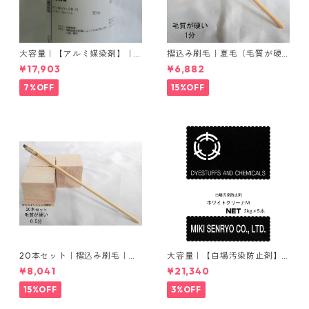
大容量｜【アルミ媒染剤】｜5
摺込み刷毛｜夏毛（毛質が硬
00g−5本入り｜塩化アルミニ
い）1分｜16本入り＊1セット
¥17,903
¥6,882
ウム
7%OFF
15%OFF
20本セット｜摺込み刷毛｜夏
大容量｜【白場汚染防止剤】
毛（毛質が硬い）0.5分
｜2kg×5本｜ホワイトクリー
¥8,041
¥21,340
ナＭ
15%OFF
3%OFF