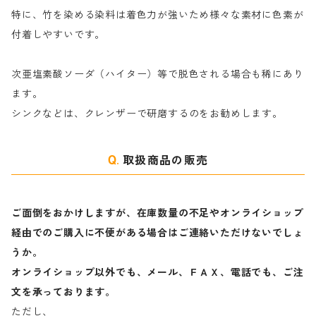
特に、竹を染める染料は着色力が強いため様々な素材に色素が
マ行
絹・羊毛を染める染料
付着しやすいです。
ヤ行
次亜塩素酸ソーダ（ハイター）等で脱色される場合も稀にあり
ます。
ラ行
シンクなどは、クレンザーで研磨するのをお勧めします。
取扱商品の販売
ご面倒をおかけしますが、在庫数量の不足やオンライショップ
経由でのご購入に不便がある場合はご連絡いただけないでしょ
うか。
オンライショップ以外でも、メール、ＦＡＸ、電話でも、ご注
文を承っております。
ただし、