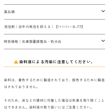
ターキスブルーHNG｜緑みの空色
差し刷毛（5分～1寸、10本から取り寄せ）
ライトフィックスAコンク｜綿・麻もしくは直接染料で染めた素材
全体脱色｜ハイドロサルファイトコンク
アルカリ剤｜反応染料用
たんぱく質系
脱色助剤｜浸透・複色抑制剤
染料溶解剤｜染料の均一な浸透・吸着を補助する
薬品類
片羽刷毛
シルクフィックス３A｜絹の染料定着向上剤
部分脱色｜デグロリンSコンク
ソーダ灰
メイプロガムNP｜にじみ防止剤
染料溶解剤
化学糊（PVA）
捺染糊
ア行
消泡剤｜浴中の発泡を抑える｜【ﾗｲﾄｼﾘｺｰﾝS-77】
ネオフィックスFC200％｜反応染料で染めた素材
アミラヂンD｜浸透・複色抑制剤
セレナゾールPDN｜各種染料の染料溶解剤
メイプロガムNP（綿・麻・絹用｜直接・酸性・含金染料用）
防腐剤｜アルカリ性
白場汚染防止剤｜ソーピング剤｜水洗する際の再汚染防止剤
カ行
特別価格｜在庫数量調整品・処分品
アルギン酸ナトリウム（反応染料専用）
薬品｜編集中
サ行
クローバーリッパ―
染料液による汚染に注意してください。
尿素｜反応染料の捺染時の湿潤剤・溶解剤
捺染糊の防腐剤|｜アルカリ性｜【プロテクトールN】
タ行
ダルマ画鋲
染料は、着色するために製造されており、脱色するために製造
｜反応染料の還元防止剤リキッドタイプ
ナ行
粉末顔料
はされておりません。
そのため、床などの建材に付着した場合は色素を取り除くこと
ハ行
綿・麻を染める染料
はできません。染料液の取り扱いにはご注意ください。