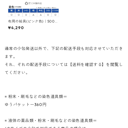
布用の絵具(ピンク色)｜500g
｜ネオカラーピンクＭＢ｜樹
¥4,290
脂顔料(ピグメントレジンカラ
ー)
通常の小包発送以外で、下記の配送手段も対応させていただき
ます。
それ、ぞれの配送手段については【送料を確認する】を閲覧し
てください。
= 粉末・刷毛などの染色道具類＝
ゆうパケットー360円
= 液体の薬品類・粉末・刷毛などの染色道具類＝