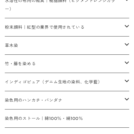
染料一覧
お勧めの3原色（赤・青・黄色）
水溶性の布用の絵具｜樹脂顔料（ピグメントレンジカラ
ー）
補助薬品
人気のおすすめ染料
お勧め｜スミフィックス～
染色に必要な薬品類
3原色以外の色目
ネオカラー（色）
粉末顔料｜紅型の業界で使用されている
赤色系
赤色系
レマゾール
赤色
補助薬品
染色に必要な薬品
内容量：100g
バィンダー（定着剤）
赤色系
草木染
黄色系
黄色系
青色
アルカリ剤
補助薬品
内容量：500g
本洋紅
増粘剤
黄色系
植物染料
竹・籐を染める
橙色系
青色系
橙色｜20g入りのみ公開
吸収促進剤
捺染に必要な材料
定番の色合い
代用朱黄色口
ファストエロ―10GN（鮮やかな黄色）
人気のおすすめ植物染料
黄色系
青色系
濃染処理剤｜ソルバックスPS－900
人気のおすすめ竹・藤を染める染料
インディゴピュア（デニム生地の染料、化学藍）
青色系
紫色系
紫色｜20g入りのみ公開
ソーピング剤
捺染糊
銀朱本朱赤口
ファストエロ―5GN（黄色）
インド茜・西洋茜の個別販売
エロ―M3G｜定番の色合い
NSBAブルー
オレンジ系
白色｜胡粉
媒染剤
塩基性染料（混色可能）
初心者向けお試しセット販売
染色用のハンカチ・バンダナ
紫色系
橙色系
緑色｜20g入りのみ公開
染料の定着向上剤
その他の薬剤（調整中）
銀朱本朱黄口
ファストエロ―R（赤みの黄色）
インド茜・西洋茜のセット商品
エロー ＭＧＲ｜明るい緑みの黄色
群青
オレンヂMG｜黄みの橙色
アルミ媒染剤
ビスマークブロンB｜赤茶色
緑色系
赤色系
黒色｜在庫処分特価
ソーダ灰｜アルカリ性のPH調整剤
オリジナル染料｜スス竹色｜ミキセットファストブロンGR
インディゴピュア
45cm×45cm（ハンカチ）｜端の始末も綿糸｜タグなし
染色用のストール｜綿100％・絹100％
緑色系
茶色｜20g入りのみ公開
本黄土（取り寄せ）
すおう｜赤色系
ゴールド エロー ＭＧ｜緑みの黄色
ミロリーブルー