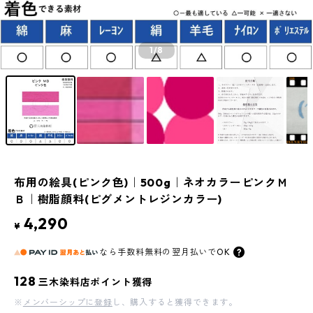
1
/8
布用の絵具(ピンク色)｜500g｜ネオカラーピンクＭ
Ｂ｜樹脂顔料(ピグメントレジンカラー)
4,290
¥
なら
手数料無料の
翌月払いでOK
128
三木染料店ポイント獲得
※
メンバーシップに登録
し、購入すると獲得できます。