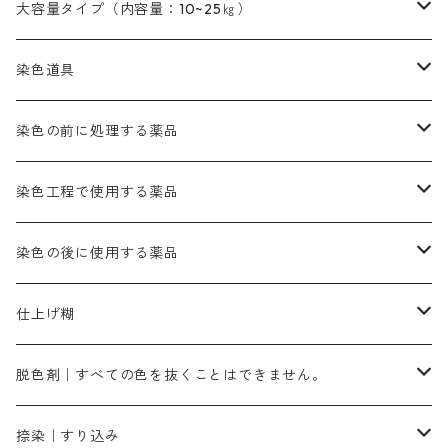
オレンヂMGD（定番の色合い）
鉄媒染剤
塩基性エロ―｜液体タイプ
茶色系
レットMFB｜赤色（定番の色合い）
青色系
緑色｜在庫処分特価
藍染
アルカリ剤
54cm×54cm（バンダナ）｜端の始末も綿糸｜タグなし
大容量タイプ（内容量：10~25㎏）
茶色系
灰色｜20g入りのみ公開
かりやす｜黄色系
ゴールド エロー ＭＦＲ｜赤みの黄色
オレンヂMGR（赤みの橙色）
スズ媒染剤
塩基性レット｜赤色
灰色系
レットMG｜黄みの朱色
ネビーブルーMB（定番の色合い）
ぶどう糖
灰色系
紫色系
茶色｜在庫処分特価
染色用途のハンカチ・バンダナ
ハイドロサルファイトコンク
芒硝｜綿の染色時の吸収促進剤
染色道具
黒色
きはだ｜黄色系
ゴールド エロー ＭＧＲ｜山吹色
クロム媒染剤
メチレンブルー｜青色
黒色系
レットMGD｜朱色（定番の色合い）
ブルーMB（定番の色合い）
ハイドロサルファイトコンク
黒色系
バイオレットMFB
45cm×45cm（ハンカチ）｜端の始末も綿糸｜タグなし
緑色系
酸性剤
ソーダ灰｜アルカリ性のPH調整剤
刷毛
染色の前に処理する薬品
カッチ｜茶系
銅媒染液
塩基性ブラック｜黒色
染料一覧ー20g入り
ブリリアントレットMFBR｜青みの朱色
ブルーMR｜赤みの青色
PH調整剤は、直接店舗へ問い合わせください
20g
54cm×54cm（バンダナ）｜端の始末も綿糸｜タグなし
ダークグリンMG（定番の色合い）
摺込み刷毛（スリコミハケ）ー夏毛（硬いタイプ）
茶色系
硫酸第一鉄｜鉄媒染剤
ローケツ筆
精練剤｜汚れ落とし剤｜針状マルセル石鹸
染色工程で使用する薬品
霧島産・晩秋茶｜黄金色（赤みの黄色）｜準備中
メチルバイオレットピュアスペシャル｜紫色
染料一覧ー50g入り
レットM3B｜深みの赤色
ブルーMG｜空色
50g
グリーンMB｜緑色
摺込み刷毛（スリコミハケ）ー冬毛（柔らかいタイプ）
ダークブロンMFB｜こげ茶色
ローケツ用筆｜1本～販売
黒色系
洋型紙（9番手｜中薄口、10番手｜中厚口）
糊落とし剤｜ソルベンCA
染料の吸収促進剤
染色の後に使用する薬品
霧島産・晩秋茶｜媒染剤セット｜準備中
ローダミンB｜赤紫色｜マゼンダ色
染料一覧ー100g入り
ルビンMB｜赤紫色
スカイブルーMB｜緑みの空色
100g
グリーンMY｜黄緑色
摺込み刷毛（スリコミハケ）ーまとめ買い（値引き）
ブロンHNR｜こげ茶色
ローケツ用筆ー10%off｜20本セットお取り寄せ品
ブラックMK（赤みの黒色）
有償サンプル品｜約20cm×27cm
酢酸｜絹・羊毛・ナイロンに使用する
白色系（定番の色合い）
張木｜入荷待ち
濃染処理剤｜ソルバックスPS－900
染料のムラ染め抑制剤（均染剤）
ソーピング剤｜未定着の染料を除去すること
仕上げ糊
染料一覧ー500g入り
ピンクMB｜ピンク色
スカイブルーHNR｜緑みの空色
500g
引染刷毛（ヒキゾメハケ）
ブロンB｜赤茶色
ローケツ用筆ー10％off｜2、6、10、12号、各1本
ブラックMG（青みの黒色）
洋型紙9番手｜中薄口｜約54cm×110cm
芒硝｜綿・麻の染色に使用する。
ネオホワイトR
アゾリン200％｜綿・麻・絹・羊毛・ナイロンの染色
ネオポールB－300｜反応染料のソーピング剤
伸子
染料の浸透剤
仕上げ剤｜柔軟・平滑剤
カルボキシメチルセルロース（CMC）
脱色剤｜すべての色を抜くことはできません。
染料一覧ー1kg入り
ローズMB｜鮮やかなピンク色）
スカイブルーMG｜緑みの空色
1kg
差し刷毛（1～4分、1本から販売可能）
ブロンHN２R｜赤茶色
洋型紙10番手｜中厚口｜約54cm×110cm
レオニールEHC｜反応染料用
ソルバライトS-70｜各種繊維の浸し染めに使用可能
型洗いブラシ
染料の定着向上剤
白場汚染防止剤
海藻系
脱色剤
捺染｜すり込み