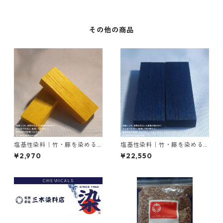
その他の商品
塩基性染料｜竹・籐を染める
塩基性染料｜竹・籐を染める
｜100g｜塩基性エロー（液体
｜1kg｜塩基性ブラック（黒色
¥2,970
¥22,550
タイプ、黄色）
系）