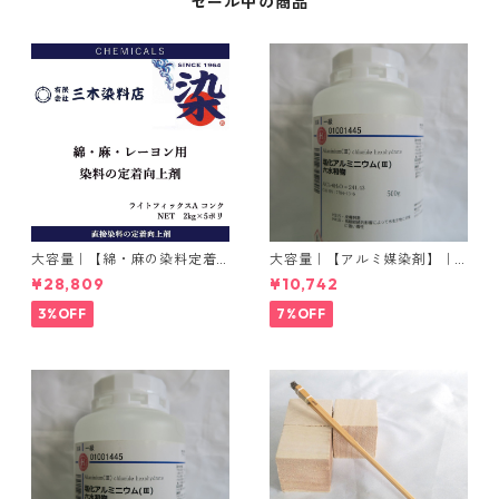
セール中の商品
大容量｜【綿・麻の染料定着
大容量｜【アルミ媒染剤】｜5
向上剤】｜2kg×5本｜ライト
00g−3本入り｜塩化アルミニ
¥28,809
¥10,742
フィックスAコンク
ウム
3%OFF
7%OFF