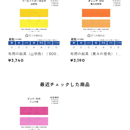
布用の絵具（山吹色）｜500g
布用の絵具（黄みの橙色）｜5
｜ネオカラーゴールドエロー
00g｜ネオカラーオレンヂＭ
¥3,740
¥3,190
ＭＧＲ｜樹脂顔料(ピグメント
Ｇ｜樹脂顔料(ピグメントレジ
レジンカラー)
ンカラー)
最近チェックした商品