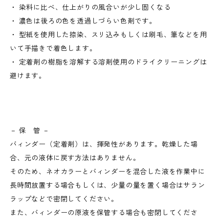
・ 染料に比べ、仕上がりの風合いが少し固くなる
・ 濃色は後ろの色を透過しづらい色剤です。
・ 型紙を使用した捺染、スリ込みもしくは刷毛、筆などを用
いて手描きで着色します。
・ 定着剤の樹脂を溶解する溶剤使用のドライクリーニングは
避けます。
－ 保 管 －
バィンダー（定着剤）は、揮発性があります。乾燥した場
合、元の液体に戻す方法はありません。
そのため、ネオカラーとバィンダーを混合した液を作業中に
長時間放置する場合もしくは、少量の量を置く場合はサラン
ラップなどで密閉してください。
また、バィンダーの原液を保管する場合も密閉してくださ