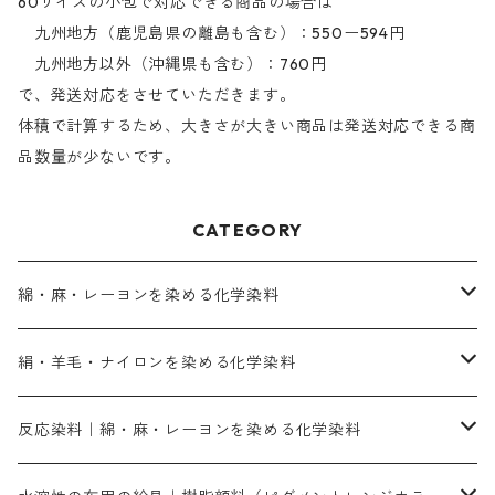
60サイズの小包で対応できる商品の場合は
九州地方（鹿児島県の離島も含む）：550ー594円
九州地方以外（沖縄県も含む）：760円
で、発送対応をさせていただきます。
体積で計算するため、大きさが大きい商品は発送対応できる商
品数量が少ないです。
CATEGORY
綿・麻・レーヨンを染める化学染料
直接染料－染色手順が簡単
絹・羊毛・ナイロンを染める化学染料
人気のおすすめ直接染料
お買い得品
反応染料｜綿・麻・レーヨンを染める化学染料
染色に必要な薬品類