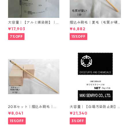
大容量｜【アルミ媒染剤】｜5
摺込み刷毛｜夏毛（毛質が硬
00g−5本入り｜塩化アルミニ
い）1分｜16本入り＊1セット
¥17,903
¥6,882
ウム
7%OFF
15%OFF
20本セット｜摺込み刷毛｜夏
大容量｜【白場汚染防止剤】
毛（毛質が硬い）0.5分
｜2kg×5本｜ホワイトクリー
¥8,041
¥21,340
ナＭ
15%OFF
3%OFF