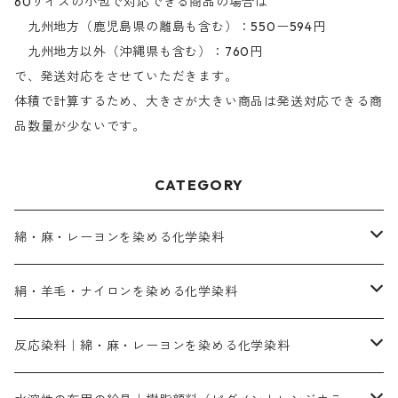
60サイズの小包で対応できる商品の場合は
九州地方（鹿児島県の離島も含む）：550ー594円
九州地方以外（沖縄県も含む）：760円
で、発送対応をさせていただきます。
体積で計算するため、大きさが大きい商品は発送対応できる商
品数量が少ないです。
CATEGORY
綿・麻・レーヨンを染める化学染料
直接染料－染色手順が簡単
絹・羊毛・ナイロンを染める化学染料
人気のおすすめ直接染料
お買い得品
反応染料｜綿・麻・レーヨンを染める化学染料
染色に必要な薬品類