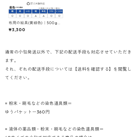
布用の絵具(黄緑色)｜500g｜
ネオカラーグリーンＭＹ｜樹
¥3,300
脂顔料(ピグメントレジンカラ
ー)
通常の小包発送以外で、下記の配送手段も対応させていただき
ます。
それ、ぞれの配送手段については【送料を確認する】を閲覧し
てください。
= 粉末・刷毛などの染色道具類＝
ゆうパケットー360円
= 液体の薬品類・粉末・刷毛などの染色道具類＝