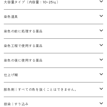
オレンヂMGD（定番の色合い）
鉄媒染剤
塩基性エロ―｜液体タイプ
茶色系
レットMFB｜赤色（定番の色合い）
青色系
緑色｜在庫処分特価
藍染
アルカリ剤
54cm×54cm（バンダナ）｜端の始末も綿糸｜タグなし
大容量タイプ（内容量：10~25㎏）
茶色系
灰色｜20g入りのみ公開
かりやす｜黄色系
ゴールド エロー ＭＦＲ｜赤みの黄色
オレンヂMGR（赤みの橙色）
スズ媒染剤
塩基性レット｜赤色
灰色系
レットMG｜黄みの朱色
ネビーブルーMB（定番の色合い）
ぶどう糖
灰色系
紫色系
茶色｜在庫処分特価
染色用途のハンカチ・バンダナ
ハイドロサルファイトコンク
芒硝｜綿の染色時の吸収促進剤
染色道具
黒色
きはだ｜黄色系
ゴールド エロー ＭＧＲ｜山吹色
クロム媒染剤
メチレンブルー｜青色
黒色系
レットMGD｜朱色（定番の色合い）
ブルーMB（定番の色合い）
ハイドロサルファイトコンク
黒色系
バイオレットMFB
45cm×45cm（ハンカチ）｜端の始末も綿糸｜タグなし
緑色系
酸性剤
ソーダ灰｜アルカリ性のPH調整剤
刷毛
染色の前に処理する薬品
カッチ｜茶系
銅媒染液
塩基性ブラック｜黒色
染料一覧ー20g入り
ブリリアントレットMFBR｜青みの朱色
ブルーMR｜赤みの青色
PH調整剤は、直接店舗へ問い合わせください
20g
54cm×54cm（バンダナ）｜端の始末も綿糸｜タグなし
ダークグリンMG（定番の色合い）
摺込み刷毛（スリコミハケ）ー夏毛（硬いタイプ）
茶色系
硫酸第一鉄｜鉄媒染剤
ローケツ筆
精練剤｜汚れ落とし剤｜針状マルセル石鹸
染色工程で使用する薬品
霧島産・晩秋茶｜黄金色（赤みの黄色）｜準備中
メチルバイオレットピュアスペシャル｜紫色
染料一覧ー50g入り
レットM3B｜深みの赤色
ブルーMG｜空色
50g
グリーンMB｜緑色
摺込み刷毛（スリコミハケ）ー冬毛（柔らかいタイプ）
ダークブロンMFB｜こげ茶色
ローケツ用筆｜1本～販売
黒色系
洋型紙（9番手｜中薄口、10番手｜中厚口）
糊落とし剤｜ソルベンCA
染料の吸収促進剤
染色の後に使用する薬品
霧島産・晩秋茶｜媒染剤セット｜準備中
ローダミンB｜赤紫色｜マゼンダ色
染料一覧ー100g入り
ルビンMB｜赤紫色
スカイブルーMB｜緑みの空色
100g
グリーンMY｜黄緑色
摺込み刷毛（スリコミハケ）ーまとめ買い（値引き）
ブロンHNR｜こげ茶色
ローケツ用筆ー10%off｜20本セットお取り寄せ品
ブラックMK（赤みの黒色）
有償サンプル品｜約20cm×27cm
酢酸｜絹・羊毛・ナイロンに使用する
白色系（定番の色合い）
張木｜入荷待ち
濃染処理剤｜ソルバックスPS－900
染料のムラ染め抑制剤（均染剤）
ソーピング剤｜未定着の染料を除去すること
仕上げ糊
染料一覧ー500g入り
ピンクMB｜ピンク色
スカイブルーHNR｜緑みの空色
500g
引染刷毛（ヒキゾメハケ）
ブロンB｜赤茶色
ローケツ用筆ー10％off｜2、6、10、12号、各1本
ブラックMG（青みの黒色）
洋型紙9番手｜中薄口｜約54cm×110cm
芒硝｜綿・麻の染色に使用する。
ネオホワイトR
アゾリン200％｜綿・麻・絹・羊毛・ナイロンの染色
ネオポールB－300｜反応染料のソーピング剤
伸子
染料の浸透剤
仕上げ剤｜柔軟・平滑剤
カルボキシメチルセルロース（CMC）
脱色剤｜すべての色を抜くことはできません。
染料一覧ー1kg入り
ローズMB｜鮮やかなピンク色）
スカイブルーMG｜緑みの空色
1kg
差し刷毛（1～4分、1本から販売可能）
ブロンHN２R｜赤茶色
洋型紙10番手｜中厚口｜約54cm×110cm
レオニールEHC｜反応染料用
ソルバライトS-70｜各種繊維の浸し染めに使用可能
型洗いブラシ
染料の定着向上剤
白場汚染防止剤
海藻系
脱色剤
捺染｜すり込み