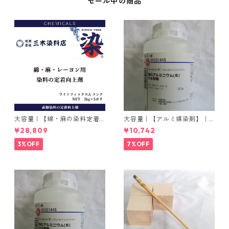
セール中の商品
大容量｜【綿・麻の染料定着
大容量｜【アルミ媒染剤】｜5
向上剤】｜2kg×5本｜ライト
00g−3本入り｜塩化アルミニ
¥28,809
¥10,742
フィックスAコンク
ウム
3%OFF
7%OFF