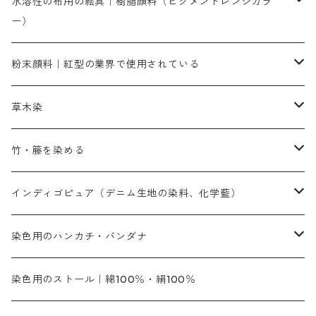
染料一覧
お勧めの3原色（赤・青・黄色）
水溶性の布用の絵具｜樹脂顔料（ピグメントレンジカラ
ー）
補助薬品
人気のおすすめ染料
お勧め｜スミフィックス～
染色に必要な薬品類
3原色以外の色目
ネオカラー（色）
粉末顔料｜紅型の業界で使用されている
赤色系
赤色系
レマゾール
赤色
補助薬品
染色に必要な薬品
内容量：100g
バィンダー（定着剤）
赤色系
草木染
黄色系
黄色系
青色
アルカリ剤
補助薬品
内容量：500g
本洋紅
増粘剤
黄色系
植物染料
竹・籐を染める
橙色系
青色系
橙色｜20g入りのみ公開
吸収促進剤
捺染に必要な材料
定番の色合い
代用朱黄色口
ファストエロ―10GN（鮮やかな黄色）
人気のおすすめ植物染料
黄色系
青色系
濃染処理剤｜ソルバックスPS－900
人気のおすすめ竹・藤を染める染料
インディゴピュア（デニム生地の染料、化学藍）
青色系
紫色系
紫色｜20g入りのみ公開
ソーピング剤
捺染糊
銀朱本朱赤口
ファストエロ―5GN（黄色）
インド茜・西洋茜の個別販売
エロ―M3G｜定番の色合い
NSBAブルー
オレンジ系
白色｜胡粉
媒染剤
塩基性染料（混色可能）
初心者向けお試しセット販売
染色用のハンカチ・バンダナ
紫色系
橙色系
緑色｜20g入りのみ公開
染料の定着向上剤
その他の薬剤（調整中）
銀朱本朱黄口
ファストエロ―R（赤みの黄色）
インド茜・西洋茜のセット商品
エロー ＭＧＲ｜明るい緑みの黄色
群青
オレンヂMG｜黄みの橙色
アルミ媒染剤
ビスマークブロンB｜赤茶色
緑色系
赤色系
黒色｜在庫処分特価
ソーダ灰｜アルカリ性のPH調整剤
オリジナル染料｜スス竹色｜ミキセットファストブロンGR
インディゴピュア
45cm×45cm（ハンカチ）｜端の始末も綿糸｜タグなし
染色用のストール｜綿100％・絹100％
緑色系
茶色｜20g入りのみ公開
本黄土（取り寄せ）
すおう｜赤色系
ゴールド エロー ＭＧ｜緑みの黄色
ミロリーブルー