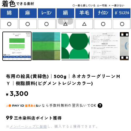
1
/8
布用の絵具(黄緑色)｜500g｜ネオカラーグリーンＭ
Ｙ｜樹脂顔料(ピグメントレジンカラー)
3,300
¥
なら
手数料無料の
翌月払いでOK
99
三木染料店ポイント獲得
※
メンバーシップに登録
し、購入すると獲得できます。