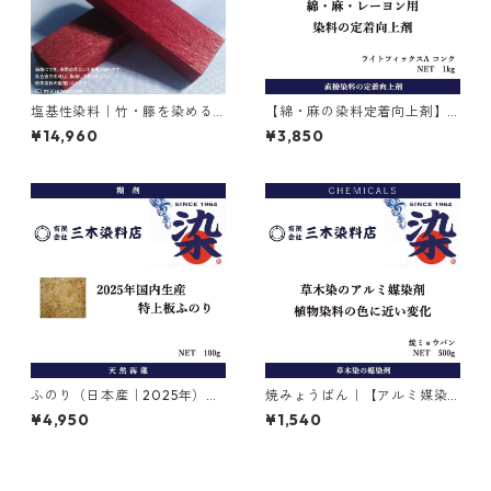
塩基性染料｜竹・籐を染める
【綿・麻の染料定着向上剤】
｜1kg｜M.Bビスマークブロン
｜1kg｜ライトフィックスAコ
¥14,960
¥3,850
Ｂ（茶色）
ンク
ふのり（日本産｜2025年）｜
焼みょうばん｜【アルミ媒染
糊剤｜100g
剤】｜500g｜焼ミョウバン
¥4,950
¥1,540