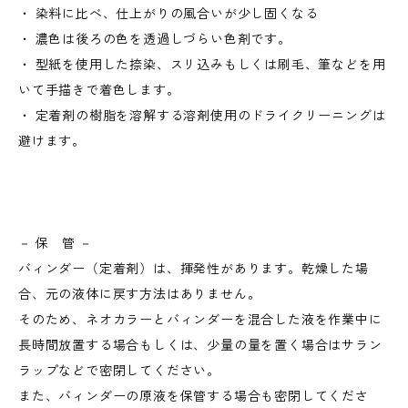
・ 染料に比べ、仕上がりの風合いが少し固くなる
・ 濃色は後ろの色を透過しづらい色剤です。
・ 型紙を使用した捺染、スリ込みもしくは刷毛、筆などを用
いて手描きで着色します。
・ 定着剤の樹脂を溶解する溶剤使用のドライクリーニングは
避けます。
－ 保 管 －
バィンダー（定着剤）は、揮発性があります。乾燥した場
合、元の液体に戻す方法はありません。
そのため、ネオカラーとバィンダーを混合した液を作業中に
長時間放置する場合もしくは、少量の量を置く場合はサラン
ラップなどで密閉してください。
また、バィンダーの原液を保管する場合も密閉してくださ