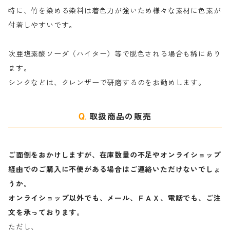
特に、竹を染める染料は着色力が強いため様々な素材に色素が
マ行
絹・羊毛を染める染料
付着しやすいです。
ヤ行
次亜塩素酸ソーダ（ハイター）等で脱色される場合も稀にあり
ます。
ラ行
シンクなどは、クレンザーで研磨するのをお勧めします。
取扱商品の販売
ご面倒をおかけしますが、在庫数量の不足やオンライショップ
経由でのご購入に不便がある場合はご連絡いただけないでしょ
うか。
オンライショップ以外でも、メール、ＦＡＸ、電話でも、ご注
文を承っております。
ただし、