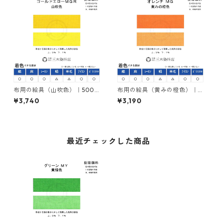
布用の絵具（山吹色）｜500g
布用の絵具（黄みの橙色）｜5
｜ネオカラーゴールドエロー
00g｜ネオカラーオレンヂＭ
¥3,740
¥3,190
ＭＧＲ｜樹脂顔料(ピグメント
Ｇ｜樹脂顔料(ピグメントレジ
レジンカラー)
ンカラー)
最近チェックした商品