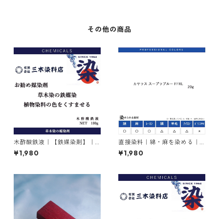
その他の商品
木酢酸鉄液｜【鉄媒染剤】｜1
直接染料｜綿・麻を染める｜2
00g
0g｜カヤラス スープラブルー
¥1,980
¥1,980
FFRL（青色）