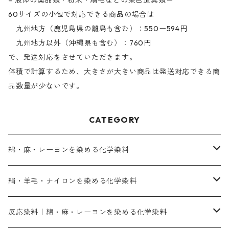
= 液体の薬品類・粉末・刷毛などの染色道具類＝
60サイズの小包で対応できる商品の場合は
九州地方（鹿児島県の離島も含む）：550ー594円
九州地方以外（沖縄県も含む）：760円
で、発送対応をさせていただきます。
体積で計算するため、大きさが大きい商品は発送対応できる商
品数量が少ないです。
CATEGORY
綿・麻・レーヨンを染める化学染料
直接染料－染色手順が簡単
絹・羊毛・ナイロンを染める化学染料
人気のおすすめ直接染料
お買い得品
反応染料｜綿・麻・レーヨンを染める化学染料