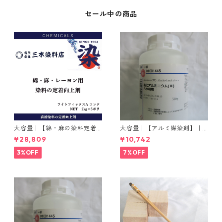
セール中の商品
大容量｜【綿・麻の染料定着
大容量｜【アルミ媒染剤】｜5
向上剤】｜2kg×5本｜ライト
00g−3本入り｜塩化アルミニ
¥28,809
¥10,742
フィックスAコンク
ウム
3%OFF
7%OFF