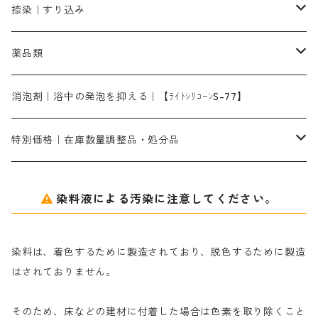
洋型紙10番手｜中厚口｜約54cm×110cm
レオニールEHC｜反応染料用
ソルバライトS-70｜各種繊維の浸し染めに使用可能
型洗いブラシ
染料の定着向上剤
白場汚染防止剤
海藻系
脱色剤
捺染｜すり込み
ターキスブルーHNG｜緑みの空色
差し刷毛（5分～1寸、10本から取り寄せ）
ライトフィックスAコンク｜綿・麻もしくは直接染料で染めた素材
全体脱色｜ハイドロサルファイトコンク
アルカリ剤｜反応染料用
たんぱく質系
脱色助剤｜浸透・複色抑制剤
染料溶解剤｜染料の均一な浸透・吸着を補助する
薬品類
片羽刷毛
シルクフィックス３A｜絹の染料定着向上剤
部分脱色｜デグロリンSコンク
ソーダ灰
メイプロガムNP｜にじみ防止剤
染料溶解剤
化学糊（PVA）
捺染糊
ア行
消泡剤｜浴中の発泡を抑える｜【ﾗｲﾄｼﾘｺｰﾝS-77】
ネオフィックスFC200％｜反応染料で染めた素材
アミラヂンD｜浸透・複色抑制剤
セレナゾールPDN｜各種染料の染料溶解剤
メイプロガムNP（綿・麻・絹用｜直接・酸性・含金染料用）
防腐剤｜アルカリ性
白場汚染防止剤｜ソーピング剤｜水洗する際の再汚染防止剤
カ行
特別価格｜在庫数量調整品・処分品
アルギン酸ナトリウム（反応染料専用）
薬品｜編集中
サ行
クローバーリッパ―
染料液による汚染に注意してください。
尿素｜反応染料の捺染時の湿潤剤・溶解剤
捺染糊の防腐剤|｜アルカリ性｜【プロテクトールN】
タ行
ダルマ画鋲
染料は、着色するために製造されており、脱色するために製造
｜反応染料の還元防止剤リキッドタイプ
ナ行
粉末顔料
はされておりません。
そのため、床などの建材に付着した場合は色素を取り除くこと
ハ行
綿・麻を染める染料