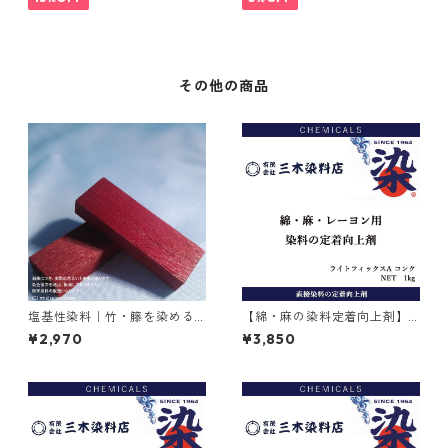
その他の商品
塩基性染料｜竹・籐を染める
【綿・麻の染料定着向上剤】
｜100g｜M.Bビスマークブロ
｜1kg｜ライトフィックスAコ
¥2,970
¥3,850
ンＢ（茶色）
ンク