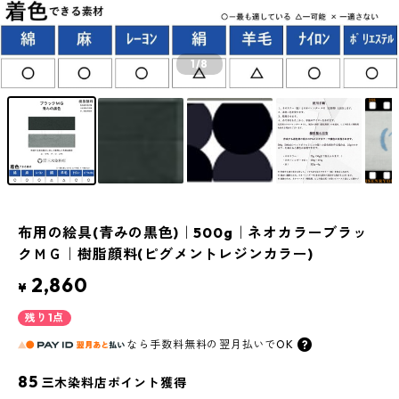
1
/8
布用の絵具(青みの黒色)｜500g｜ネオカラーブラッ
クＭＧ｜樹脂顔料(ピグメントレジンカラー)
2,860
¥
残り1点
なら
手数料無料の
翌月払いでOK
85
三木染料店ポイント獲得