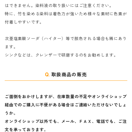
はできません。染料液の取り扱いにはご注意ください。
特に、竹を染める染料は着色力が強いため様々な素材に色素が
マ行
絹・羊毛を染める染料
付着しやすいです。
ヤ行
次亜塩素酸ソーダ（ハイター）等で脱色される場合も稀にあり
ます。
ラ行
シンクなどは、クレンザーで研磨するのをお勧めします。
取扱商品の販売
ご面倒をおかけしますが、在庫数量の不足やオンライショップ
経由でのご購入に不便がある場合はご連絡いただけないでしょ
うか。
オンライショップ以外でも、メール、ＦＡＸ、電話でも、ご注
文を承っております。