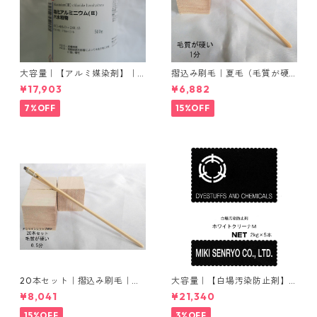
大容量｜【アルミ媒染剤】｜5
摺込み刷毛｜夏毛（毛質が硬
00g−5本入り｜塩化アルミニ
い）1分｜16本入り＊1セット
¥17,903
¥6,882
ウム
7%OFF
15%OFF
20本セット｜摺込み刷毛｜夏
大容量｜【白場汚染防止剤】
毛（毛質が硬い）0.5分
｜2kg×5本｜ホワイトクリー
¥8,041
¥21,340
ナＭ
15%OFF
3%OFF