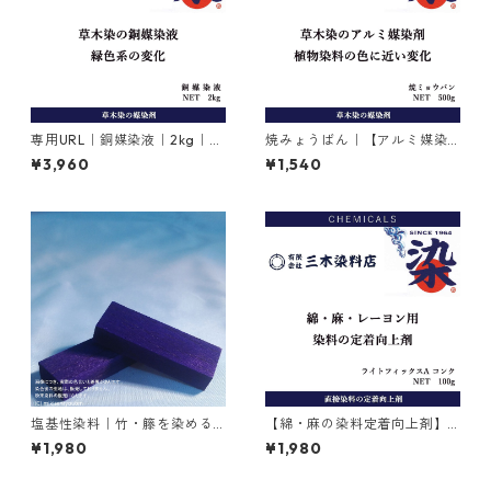
専用URL｜銅媒染液｜2kg｜
焼みょうばん｜【アルミ媒染
【銅媒染剤】
剤】｜500g｜焼ミョウバン
¥3,960
¥1,540
塩基性染料｜竹・籐を染める
【綿・麻の染料定着向上剤】
｜20g｜メチルバイオレット
｜100g｜ライトフィックスA
¥1,980
¥1,980
ピュアスペシャル（紫色）
コンク