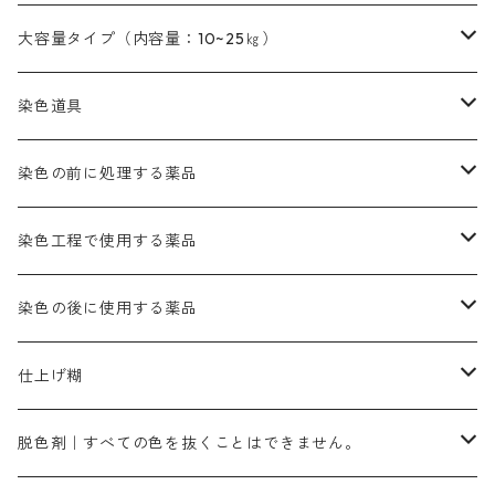
本黄土（取り寄せ）
すおう｜赤色系
ゴールド エロー ＭＧ｜緑みの黄色
ミロリーブルー
オレンヂMGD（定番の色合い）
鉄媒染剤
塩基性エロ―｜液体タイプ
茶色系
レットMFB｜赤色（定番の色合い）
青色系
緑色｜在庫処分特価
藍染
アルカリ剤
54cm×54cm（バンダナ）｜端の始末も綿糸｜タグなし
大容量タイプ（内容量：10~25㎏）
茶色系
灰色｜20g入りのみ公開
かりやす｜黄色系
ゴールド エロー ＭＦＲ｜赤みの黄色
オレンヂMGR（赤みの橙色）
スズ媒染剤
塩基性レット｜赤色
灰色系
レットMG｜黄みの朱色
ネビーブルーMB（定番の色合い）
ぶどう糖
灰色系
紫色系
茶色｜在庫処分特価
染色用途のハンカチ・バンダナ
ハイドロサルファイトコンク
芒硝｜綿の染色時の吸収促進剤
染色道具
黒色
きはだ｜黄色系
ゴールド エロー ＭＧＲ｜山吹色
クロム媒染剤
メチレンブルー｜青色
黒色系
レットMGD｜朱色（定番の色合い）
ブルーMB（定番の色合い）
ハイドロサルファイトコンク
黒色系
バイオレットMFB
45cm×45cm（ハンカチ）｜端の始末も綿糸｜タグなし
緑色系
酸性剤
ソーダ灰｜アルカリ性のPH調整剤
刷毛
染色の前に処理する薬品
カッチ｜茶系
銅媒染液
塩基性ブラック｜黒色
染料一覧ー20g入り
ブリリアントレットMFBR｜青みの朱色
ブルーMR｜赤みの青色
PH調整剤は、直接店舗へ問い合わせください
20g
54cm×54cm（バンダナ）｜端の始末も綿糸｜タグなし
ダークグリンMG（定番の色合い）
摺込み刷毛（スリコミハケ）ー夏毛（硬いタイプ）
茶色系
硫酸第一鉄｜鉄媒染剤
ローケツ筆
精練剤｜汚れ落とし剤｜針状マルセル石鹸
染色工程で使用する薬品
霧島産・晩秋茶｜黄金色（赤みの黄色）｜準備中
メチルバイオレットピュアスペシャル｜紫色
染料一覧ー50g入り
レットM3B｜深みの赤色
ブルーMG｜空色
50g
グリーンMB｜緑色
摺込み刷毛（スリコミハケ）ー冬毛（柔らかいタイプ）
ダークブロンMFB｜こげ茶色
ローケツ用筆｜1本～販売
黒色系
洋型紙（9番手｜中薄口、10番手｜中厚口）
糊落とし剤｜ソルベンCA
染料の吸収促進剤
染色の後に使用する薬品
霧島産・晩秋茶｜媒染剤セット｜準備中
ローダミンB｜赤紫色｜マゼンダ色
染料一覧ー100g入り
ルビンMB｜赤紫色
スカイブルーMB｜緑みの空色
100g
グリーンMY｜黄緑色
摺込み刷毛（スリコミハケ）ーまとめ買い（値引き）
ブロンHNR｜こげ茶色
ローケツ用筆ー10%off｜20本セットお取り寄せ品
ブラックMK（赤みの黒色）
有償サンプル品｜約20cm×27cm
酢酸｜絹・羊毛・ナイロンに使用する
白色系（定番の色合い）
張木｜入荷待ち
濃染処理剤｜ソルバックスPS－900
染料のムラ染め抑制剤（均染剤）
ソーピング剤｜未定着の染料を除去すること
仕上げ糊
染料一覧ー500g入り
ピンクMB｜ピンク色
スカイブルーHNR｜緑みの空色
500g
引染刷毛（ヒキゾメハケ）
ブロンB｜赤茶色
ローケツ用筆ー10％off｜2、6、10、12号、各1本
ブラックMG（青みの黒色）
洋型紙9番手｜中薄口｜約54cm×110cm
芒硝｜綿・麻の染色に使用する。
ネオホワイトR
アゾリン200％｜綿・麻・絹・羊毛・ナイロンの染色
ネオポールB－300｜反応染料のソーピング剤
伸子
染料の浸透剤
仕上げ剤｜柔軟・平滑剤
カルボキシメチルセルロース（CMC）
脱色剤｜すべての色を抜くことはできません。
染料一覧ー1kg入り
ローズMB｜鮮やかなピンク色）
スカイブルーMG｜緑みの空色
1kg
差し刷毛（1～4分、1本から販売可能）
ブロンHN２R｜赤茶色