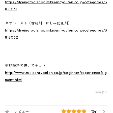
https://dyeingtoolshop.mikisenryouten.co.jp/categories/3
818061
ネオペースト（増粘剤、にじみ防止剤）
https://dyeingtoolshop.mikisenryouten.co.jp/categories/3
818062
樹脂顔料で描いてみよう
http://www.mikisenryouten.co.jp/beginner/experience/pig
ment.html
通報する
レビュー
(34)