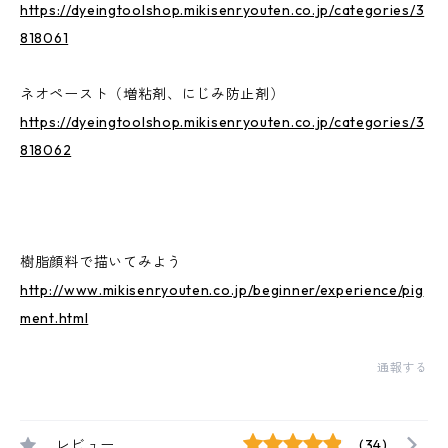
https://dyeingtoolshop.mikisenryouten.co.jp/categories/3
818061
ネオペースト（増粘剤、にじみ防止剤）
https://dyeingtoolshop.mikisenryouten.co.jp/categories/3
818062
樹脂顔料で描いてみよう
http://www.mikisenryouten.co.jp/beginner/experience/pig
ment.html
通報する
レビュー
(34)