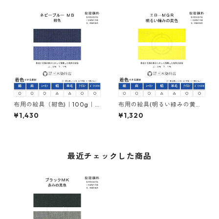
布用の絵具（紺色)｜100g｜
布用の絵具(明るい緑みの黄色)
ネオカラーネビーブルーＭＢ
｜100g｜ネオカラーエローＭ
¥1,430
¥1,320
｜樹脂顔料（ピグメントレジ
ＧＲ｜樹脂顔料(ピグメントレ
ンカラー）
ジンカラー)
最近チェックした商品