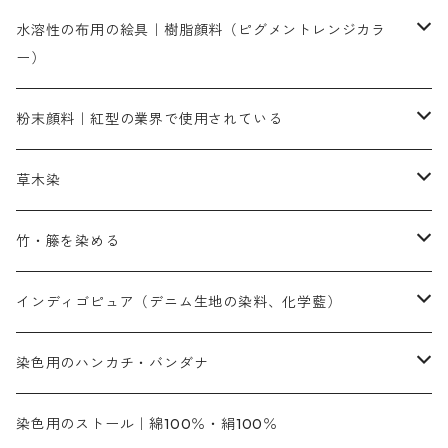
染色に必要な薬品類
染料一覧
お勧めの3原色（赤・青・黄色）
水溶性の布用の絵具｜樹脂顔料（ピグメントレンジカラ
ー）
補助薬品
人気のおすすめ染料
お勧め｜スミフィックス～
染色に必要な薬品類
3原色以外の色目
ネオカラー（色）
粉末顔料｜紅型の業界で使用されている
赤色系
赤色系
レマゾール
赤色
補助薬品
染色に必要な薬品
内容量：100g
バィンダー（定着剤）
赤色系
草木染
黄色系
黄色系
青色
アルカリ剤
補助薬品
内容量：500g
本洋紅
増粘剤
黄色系
植物染料
竹・籐を染める
橙色系
青色系
橙色｜20g入りのみ公開
吸収促進剤
捺染に必要な材料
定番の色合い
代用朱黄色口
ファストエロ―10GN（鮮やかな黄色）
人気のおすすめ植物染料
黄色系
青色系
濃染処理剤｜ソルバックスPS－900
人気のおすすめ竹・藤を染める染料
インディゴピュア（デニム生地の染料、化学藍）
青色系
紫色系
紫色｜20g入りのみ公開
ソーピング剤
捺染糊
銀朱本朱赤口
ファストエロ―5GN（黄色）
インド茜・西洋茜の個別販売
エロ―M3G｜定番の色合い
NSBAブルー
オレンジ系
白色｜胡粉
媒染剤
塩基性染料（混色可能）
初心者向けお試しセット販売
染色用のハンカチ・バンダナ
紫色系
橙色系
緑色｜20g入りのみ公開
染料の定着向上剤
その他の薬剤（調整中）
銀朱本朱黄口
ファストエロ―R（赤みの黄色）
インド茜・西洋茜のセット商品
エロー ＭＧＲ｜明るい緑みの黄色
群青
オレンヂMG｜黄みの橙色
アルミ媒染剤
ビスマークブロンB｜赤茶色
緑色系
赤色系
黒色｜在庫処分特価
ソーダ灰｜アルカリ性のPH調整剤
オリジナル染料｜スス竹色｜ミキセットファストブロンGR
インディゴピュア
45cm×45cm（ハンカチ）｜端の始末も綿糸｜タグなし
染色用のストール｜綿100％・絹100％
緑色系
茶色｜20g入りのみ公開