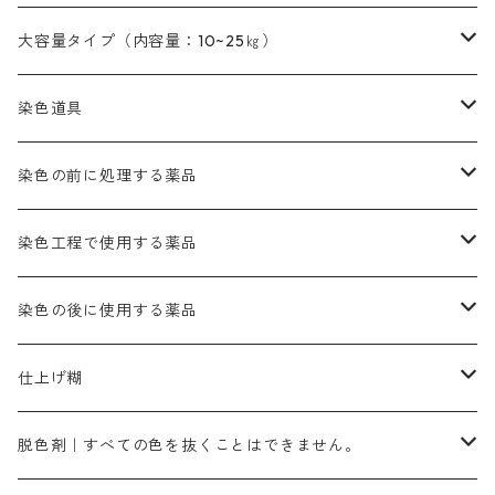
本黄土（取り寄せ）
すおう｜赤色系
ゴールド エロー ＭＧ｜緑みの黄色
ミロリーブルー
オレンヂMGD（定番の色合い）
鉄媒染剤
塩基性エロ―｜液体タイプ
茶色系
レットMFB｜赤色（定番の色合い）
青色系
緑色｜在庫処分特価
藍染
アルカリ剤
54cm×54cm（バンダナ）｜端の始末も綿糸｜タグなし
大容量タイプ（内容量：10~25㎏）
茶色系
灰色｜20g入りのみ公開
かりやす｜黄色系
ゴールド エロー ＭＦＲ｜赤みの黄色
オレンヂMGR（赤みの橙色）
スズ媒染剤
塩基性レット｜赤色
灰色系
レットMG｜黄みの朱色
ネビーブルーMB（定番の色合い）
ぶどう糖
灰色系
紫色系
茶色｜在庫処分特価
染色用途のハンカチ・バンダナ
ハイドロサルファイトコンク
芒硝｜綿の染色時の吸収促進剤
染色道具
黒色
きはだ｜黄色系
ゴールド エロー ＭＧＲ｜山吹色
クロム媒染剤
メチレンブルー｜青色
黒色系
レットMGD｜朱色（定番の色合い）
ブルーMB（定番の色合い）
ハイドロサルファイトコンク
黒色系
バイオレットMFB
45cm×45cm（ハンカチ）｜端の始末も綿糸｜タグなし
緑色系
酸性剤
ソーダ灰｜アルカリ性のPH調整剤
刷毛
染色の前に処理する薬品
カッチ｜茶系
銅媒染液
塩基性ブラック｜黒色
染料一覧ー20g入り
ブリリアントレットMFBR｜青みの朱色
ブルーMR｜赤みの青色
PH調整剤は、直接店舗へ問い合わせください
20g
54cm×54cm（バンダナ）｜端の始末も綿糸｜タグなし
ダークグリンMG（定番の色合い）
摺込み刷毛（スリコミハケ）ー夏毛（硬いタイプ）
茶色系
硫酸第一鉄｜鉄媒染剤
ローケツ筆
精練剤｜汚れ落とし剤｜針状マルセル石鹸
染色工程で使用する薬品
霧島産・晩秋茶｜黄金色（赤みの黄色）｜準備中
メチルバイオレットピュアスペシャル｜紫色
染料一覧ー50g入り
レットM3B｜深みの赤色
ブルーMG｜空色
50g
グリーンMB｜緑色
摺込み刷毛（スリコミハケ）ー冬毛（柔らかいタイプ）
ダークブロンMFB｜こげ茶色
ローケツ用筆｜1本～販売
黒色系
洋型紙（9番手｜中薄口、10番手｜中厚口）
糊落とし剤｜ソルベンCA
染料の吸収促進剤
染色の後に使用する薬品
霧島産・晩秋茶｜媒染剤セット｜準備中
ローダミンB｜赤紫色｜マゼンダ色
染料一覧ー100g入り
ルビンMB｜赤紫色
スカイブルーMB｜緑みの空色
100g
グリーンMY｜黄緑色
摺込み刷毛（スリコミハケ）ーまとめ買い（値引き）
ブロンHNR｜こげ茶色
ローケツ用筆ー10%off｜20本セットお取り寄せ品
ブラックMK（赤みの黒色）
有償サンプル品｜約20cm×27cm
酢酸｜絹・羊毛・ナイロンに使用する
白色系（定番の色合い）
張木｜入荷待ち
濃染処理剤｜ソルバックスPS－900
染料のムラ染め抑制剤（均染剤）
ソーピング剤｜未定着の染料を除去すること
仕上げ糊
染料一覧ー500g入り
ピンクMB｜ピンク色
スカイブルーHNR｜緑みの空色
500g
引染刷毛（ヒキゾメハケ）
ブロンB｜赤茶色
ローケツ用筆ー10％off｜2、6、10、12号、各1本
ブラックMG（青みの黒色）
洋型紙9番手｜中薄口｜約54cm×110cm
芒硝｜綿・麻の染色に使用する。
ネオホワイトR
アゾリン200％｜綿・麻・絹・羊毛・ナイロンの染色
ネオポールB－300｜反応染料のソーピング剤
伸子
染料の浸透剤
仕上げ剤｜柔軟・平滑剤
カルボキシメチルセルロース（CMC）
脱色剤｜すべての色を抜くことはできません。
染料一覧ー1kg入り
ローズMB｜鮮やかなピンク色）
スカイブルーMG｜緑みの空色
1kg
差し刷毛（1～4分、1本から販売可能）
ブロンHN２R｜赤茶色