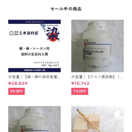
セール中の商品
大容量｜【綿・麻の染料定着
大容量｜【アルミ媒染剤】｜5
向上剤】｜2kg×5本｜ライト
00g−3本入り｜塩化アルミニ
¥28,809
¥10,742
フィックスAコンク
ウム
3%OFF
7%OFF