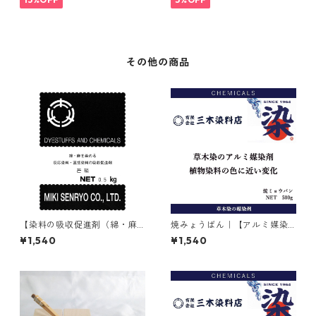
その他の商品
【染料の吸収促進剤（綿・麻
焼みょうばん｜【アルミ媒染
用）】｜500g｜無水芒硝
剤】｜500g｜焼ミョウバン
¥1,540
¥1,540