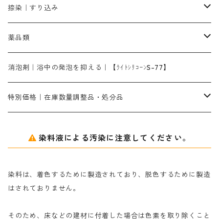
洋型紙10番手｜中厚口｜約54cm×110cm
レオニールEHC｜反応染料用
ソルバライトS-70｜各種繊維の浸し染めに使用可能
型洗いブラシ
染料の定着向上剤
白場汚染防止剤
海藻系
脱色剤
捺染｜すり込み
ターキスブルーHNG｜緑みの空色
差し刷毛（5分～1寸、10本から取り寄せ）
ライトフィックスAコンク｜綿・麻もしくは直接染料で染めた素材
全体脱色｜ハイドロサルファイトコンク
アルカリ剤｜反応染料用
たんぱく質系
脱色助剤｜浸透・複色抑制剤
染料溶解剤｜染料の均一な浸透・吸着を補助する
薬品類
片羽刷毛
シルクフィックス３A｜絹の染料定着向上剤
部分脱色｜デグロリンSコンク
ソーダ灰
メイプロガムNP｜にじみ防止剤
染料溶解剤
化学糊（PVA）
捺染糊
ア行
消泡剤｜浴中の発泡を抑える｜【ﾗｲﾄｼﾘｺｰﾝS-77】
ネオフィックスFC200％｜反応染料で染めた素材
アミラヂンD｜浸透・複色抑制剤
セレナゾールPDN｜各種染料の染料溶解剤
メイプロガムNP（綿・麻・絹用｜直接・酸性・含金染料用）
防腐剤｜アルカリ性
白場汚染防止剤｜ソーピング剤｜水洗する際の再汚染防止剤
カ行
特別価格｜在庫数量調整品・処分品
アルギン酸ナトリウム（反応染料専用）
薬品｜編集中
サ行
クローバーリッパ―
染料液による汚染に注意してください。
尿素｜反応染料の捺染時の湿潤剤・溶解剤
捺染糊の防腐剤|｜アルカリ性｜【プロテクトールN】
タ行
ダルマ画鋲
染料は、着色するために製造されており、脱色するために製造
｜反応染料の還元防止剤リキッドタイプ
ナ行
粉末顔料
はされておりません。
そのため、床などの建材に付着した場合は色素を取り除くこと
ハ行
綿・麻を染める染料