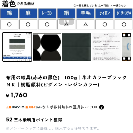
1
/8
布用の絵具(赤みの黒色)｜100g｜ネオカラーブラック
ＭＫ｜樹脂顔料(ピグメントレジンカラー)
1,760
¥
なら
手数料無料の
翌月払いでOK
52
三木染料店ポイント獲得
※
メンバーシップに登録
し、購入すると獲得できます。