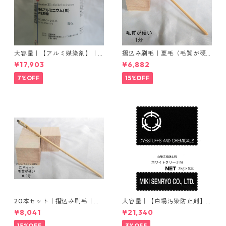
大容量｜【アルミ媒染剤】｜5
摺込み刷毛｜夏毛（毛質が硬
00g−5本入り｜塩化アルミニ
い）1分｜16本入り＊1セット
¥17,903
¥6,882
ウム
7%OFF
15%OFF
20本セット｜摺込み刷毛｜夏
大容量｜【白場汚染防止剤】
毛（毛質が硬い）0.5分
｜2kg×5本｜ホワイトクリー
¥8,041
¥21,340
ナＭ
15%OFF
3%OFF