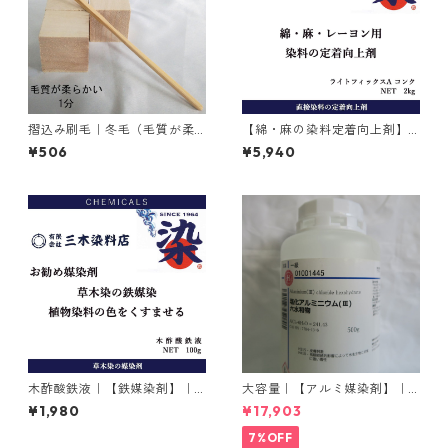
摺込み刷毛｜冬毛（毛質が柔
【綿・麻の染料定着向上剤】
らかい）1分
｜2kg｜ライトフィックスAコ
¥506
¥5,940
ンク
木酢酸鉄液｜【鉄媒染剤】｜1
大容量｜【アルミ媒染剤】｜5
00g
00g−5本入り｜塩化アルミニ
¥1,980
¥17,903
ウム
7%OFF