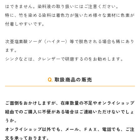
はできません。染料液の取り扱いにはご注意ください。
特に、竹を染める染料は着色力が強いため様々な素材に色素が
マ行
絹・羊毛を染める染料
付着しやすいです。
ヤ行
次亜塩素酸ソーダ（ハイター）等で脱色される場合も稀にあり
ます。
ラ行
シンクなどは、クレンザーで研磨するのをお勧めします。
取扱商品の販売
ご面倒をおかけしますが、在庫数量の不足やオンライショップ
経由でのご購入に不便がある場合はご連絡いただけないでしょ
うか。
オンライショップ以外でも、メール、ＦＡＸ、電話でも、ご注
文を承っております。