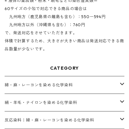
= 液体の薬品類・粉末・刷毛などの染色道具類＝
60サイズの小包で対応できる商品の場合は
九州地方（鹿児島県の離島も含む）：550ー594円
九州地方以外（沖縄県も含む）：760円
で、発送対応をさせていただきます。
体積で計算するため、大きさが大きい商品は発送対応できる商
品数量が少ないです。
CATEGORY
綿・麻・レーヨンを染める化学染料
直接染料－染色手順が簡単
絹・羊毛・ナイロンを染める化学染料
人気のおすすめ直接染料
お買い得品
反応染料｜綿・麻・レーヨンを染める化学染料