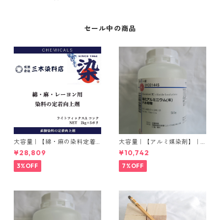
セール中の商品
大容量｜【綿・麻の染料定着
大容量｜【アルミ媒染剤】｜5
向上剤】｜2kg×5本｜ライト
00g−3本入り｜塩化アルミニ
¥28,809
¥10,742
フィックスAコンク
ウム
3%OFF
7%OFF