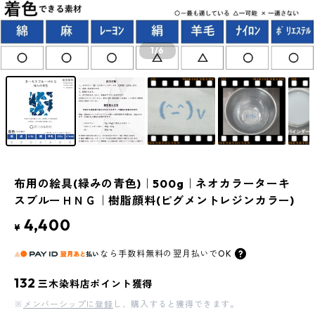
1
/6
布用の絵具(緑みの青色)｜500g｜ネオカラーターキ
スブルーＨＮＧ｜樹脂顔料(ピグメントレジンカラー)
4,400
¥
なら
手数料無料の
翌月払いでOK
132
三木染料店ポイント獲得
※
メンバーシップに登録
し、購入すると獲得できます。