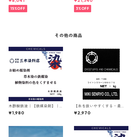
¥8,041
¥21,340
ナＭ
15%OFF
3%OFF
その他の商品
木酢酸鉄液｜【鉄媒染剤】｜1
【糸を扱いやすくする・柔
00g
軟・平滑剤】｜1kg｜ライトシ
¥1,980
¥2,970
リコーンM807S