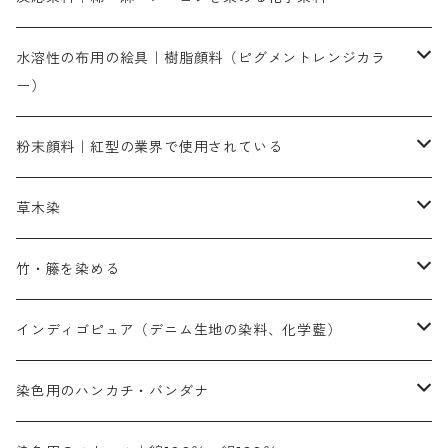
染色に必要な薬品類
染料一覧
お勧めの3原色（赤・青・黄色）
水溶性の布用の絵具｜樹脂顔料（ピグメントレンジカラ
ー）
補助薬品
人気のおすすめ染料
お勧め｜スミフィックス～
染色に必要な薬品類
3原色以外の色目
ネオカラー（色）
粉末顔料｜紅型の業界で使用されている
赤色系
赤色系
レマゾール
赤色
補助薬品
染色に必要な薬品
内容量：100g
バィンダー（定着剤）
赤色系
草木染
黄色系
黄色系
青色
アルカリ剤
補助薬品
内容量：500g
本洋紅
増粘剤
黄色系
植物染料
竹・籐を染める
橙色系
青色系
橙色｜20g入りのみ公開
吸収促進剤
捺染に必要な材料
定番の色合い
代用朱黄色口
ファストエロ―10GN（鮮やかな黄色）
人気のおすすめ植物染料
黄色系
青色系
濃染処理剤｜ソルバックスPS－900
人気のおすすめ竹・藤を染める染料
インディゴピュア（デニム生地の染料、化学藍）
青色系
紫色系
紫色｜20g入りのみ公開
ソーピング剤
捺染糊
銀朱本朱赤口
ファストエロ―5GN（黄色）
インド茜・西洋茜の個別販売
エロ―M3G｜定番の色合い
NSBAブルー
オレンジ系
白色｜胡粉
媒染剤
塩基性染料（混色可能）
初心者向けお試しセット販売
染色用のハンカチ・バンダナ
紫色系
橙色系
緑色｜20g入りのみ公開
染料の定着向上剤
その他の薬剤（調整中）
銀朱本朱黄口
ファストエロ―R（赤みの黄色）
インド茜・西洋茜のセット商品
エロー ＭＧＲ｜明るい緑みの黄色
群青
オレンヂMG｜黄みの橙色
アルミ媒染剤
ビスマークブロンB｜赤茶色