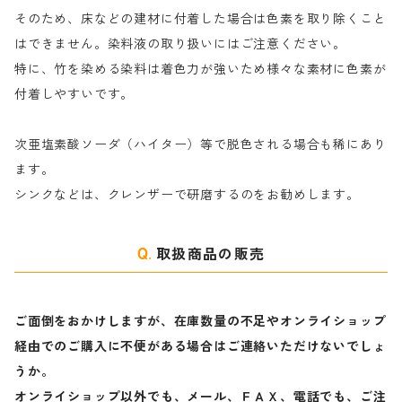
そのため、床などの建材に付着した場合は色素を取り除くこと
ハ行
綿・麻を染める染料
はできません。染料液の取り扱いにはご注意ください。
特に、竹を染める染料は着色力が強いため様々な素材に色素が
マ行
絹・羊毛を染める染料
付着しやすいです。
ヤ行
次亜塩素酸ソーダ（ハイター）等で脱色される場合も稀にあり
ます。
ラ行
シンクなどは、クレンザーで研磨するのをお勧めします。
取扱商品の販売
ご面倒をおかけしますが、在庫数量の不足やオンライショップ
経由でのご購入に不便がある場合はご連絡いただけないでしょ
うか。
オンライショップ以外でも、メール、ＦＡＸ、電話でも、ご注