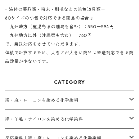
= 液体の薬品類・粉末・刷毛などの染色道具類＝
60サイズの小包で対応できる商品の場合は
九州地方（鹿児島県の離島も含む）：550ー594円
九州地方以外（沖縄県も含む）：760円
で、発送対応をさせていただきます。
体積で計算するため、大きさが大きい商品は発送対応できる商
品数量が少ないです。
CATEGORY
綿・麻・レーヨンを染める化学染料
直接染料－染色手順が簡単
絹・羊毛・ナイロンを染める化学染料
人気のおすすめ直接染料
お買い得品
反応染料｜綿・麻・レーヨンを染める化学染料