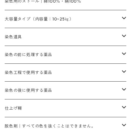
緑色系
赤色系
黒色｜在庫処分特価
ソーダ灰｜アルカリ性のPH調整剤
オリジナル染料｜スス竹色｜ミキセットファストブロンGR
インディゴピュア
45cm×45cm（ハンカチ）｜端の始末も綿糸｜タグなし
染色用のストール｜綿100％・絹100％
緑色系
茶色｜20g入りのみ公開
本黄土（取り寄せ）
すおう｜赤色系
ゴールド エロー ＭＧ｜緑みの黄色
ミロリーブルー
オレンヂMGD（定番の色合い）
鉄媒染剤
塩基性エロ―｜液体タイプ
茶色系
レットMFB｜赤色（定番の色合い）
青色系
緑色｜在庫処分特価
藍染
アルカリ剤
54cm×54cm（バンダナ）｜端の始末も綿糸｜タグなし
大容量タイプ（内容量：10~25㎏）
茶色系
灰色｜20g入りのみ公開
かりやす｜黄色系
ゴールド エロー ＭＦＲ｜赤みの黄色
オレンヂMGR（赤みの橙色）
スズ媒染剤
塩基性レット｜赤色
灰色系
レットMG｜黄みの朱色
ネビーブルーMB（定番の色合い）
ぶどう糖
灰色系
紫色系
茶色｜在庫処分特価
染色用途のハンカチ・バンダナ
ハイドロサルファイトコンク
芒硝｜綿の染色時の吸収促進剤
染色道具
黒色
きはだ｜黄色系
ゴールド エロー ＭＧＲ｜山吹色
クロム媒染剤
メチレンブルー｜青色
黒色系
レットMGD｜朱色（定番の色合い）
ブルーMB（定番の色合い）
ハイドロサルファイトコンク
黒色系
バイオレットMFB
45cm×45cm（ハンカチ）｜端の始末も綿糸｜タグなし
緑色系
酸性剤
ソーダ灰｜アルカリ性のPH調整剤
刷毛
染色の前に処理する薬品
カッチ｜茶系
銅媒染液
塩基性ブラック｜黒色
染料一覧ー20g入り
ブリリアントレットMFBR｜青みの朱色
ブルーMR｜赤みの青色
PH調整剤は、直接店舗へ問い合わせください
20g
54cm×54cm（バンダナ）｜端の始末も綿糸｜タグなし
ダークグリンMG（定番の色合い）
摺込み刷毛（スリコミハケ）ー夏毛（硬いタイプ）
茶色系
硫酸第一鉄｜鉄媒染剤
ローケツ筆
精練剤｜汚れ落とし剤｜針状マルセル石鹸
染色工程で使用する薬品
霧島産・晩秋茶｜黄金色（赤みの黄色）｜準備中
メチルバイオレットピュアスペシャル｜紫色
染料一覧ー50g入り
レットM3B｜深みの赤色
ブルーMG｜空色
50g
グリーンMB｜緑色
摺込み刷毛（スリコミハケ）ー冬毛（柔らかいタイプ）
ダークブロンMFB｜こげ茶色
ローケツ用筆｜1本～販売
黒色系
洋型紙（9番手｜中薄口、10番手｜中厚口）
糊落とし剤｜ソルベンCA
染料の吸収促進剤
染色の後に使用する薬品
霧島産・晩秋茶｜媒染剤セット｜準備中
ローダミンB｜赤紫色｜マゼンダ色
染料一覧ー100g入り
ルビンMB｜赤紫色
スカイブルーMB｜緑みの空色
100g
グリーンMY｜黄緑色
摺込み刷毛（スリコミハケ）ーまとめ買い（値引き）
ブロンHNR｜こげ茶色
ローケツ用筆ー10%off｜20本セットお取り寄せ品
ブラックMK（赤みの黒色）
有償サンプル品｜約20cm×27cm
酢酸｜絹・羊毛・ナイロンに使用する
白色系（定番の色合い）
張木｜入荷待ち
濃染処理剤｜ソルバックスPS－900
染料のムラ染め抑制剤（均染剤）
ソーピング剤｜未定着の染料を除去すること
仕上げ糊
染料一覧ー500g入り
ピンクMB｜ピンク色
スカイブルーHNR｜緑みの空色
500g
引染刷毛（ヒキゾメハケ）
ブロンB｜赤茶色
ローケツ用筆ー10％off｜2、6、10、12号、各1本
ブラックMG（青みの黒色）
洋型紙9番手｜中薄口｜約54cm×110cm
芒硝｜綿・麻の染色に使用する。
ネオホワイトR
アゾリン200％｜綿・麻・絹・羊毛・ナイロンの染色
ネオポールB－300｜反応染料のソーピング剤
伸子
染料の浸透剤
仕上げ剤｜柔軟・平滑剤
カルボキシメチルセルロース（CMC）
脱色剤｜すべての色を抜くことはできません。