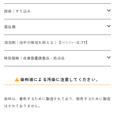
染料一覧ー1kg入り
ローズMB｜鮮やかなピンク色）
スカイブルーMG｜緑みの空色
1kg
差し刷毛（1～4分、1本から販売可能）
ブロンHN２R｜赤茶色
洋型紙10番手｜中厚口｜約54cm×110cm
レオニールEHC｜反応染料用
ソルバライトS-70｜各種繊維の浸し染めに使用可能
型洗いブラシ
染料の定着向上剤
白場汚染防止剤
海藻系
脱色剤
捺染｜すり込み
ターキスブルーHNG｜緑みの空色
差し刷毛（5分～1寸、10本から取り寄せ）
ライトフィックスAコンク｜綿・麻もしくは直接染料で染めた素材
全体脱色｜ハイドロサルファイトコンク
アルカリ剤｜反応染料用
たんぱく質系
脱色助剤｜浸透・複色抑制剤
染料溶解剤｜染料の均一な浸透・吸着を補助する
薬品類
片羽刷毛
シルクフィックス３A｜絹の染料定着向上剤
部分脱色｜デグロリンSコンク
ソーダ灰
メイプロガムNP｜にじみ防止剤
染料溶解剤
化学糊（PVA）
捺染糊
ア行
消泡剤｜浴中の発泡を抑える｜【ﾗｲﾄｼﾘｺｰﾝS-77】
ネオフィックスFC200％｜反応染料で染めた素材
アミラヂンD｜浸透・複色抑制剤
セレナゾールPDN｜各種染料の染料溶解剤
メイプロガムNP（綿・麻・絹用｜直接・酸性・含金染料用）
防腐剤｜アルカリ性
白場汚染防止剤｜ソーピング剤｜水洗する際の再汚染防止剤
カ行
特別価格｜在庫数量調整品・処分品
アルギン酸ナトリウム（反応染料専用）
薬品｜編集中
サ行
クローバーリッパ―
染料液による汚染に注意してください。
尿素｜反応染料の捺染時の湿潤剤・溶解剤
捺染糊の防腐剤|｜アルカリ性｜【プロテクトールN】
タ行
ダルマ画鋲
染料は、着色するために製造されており、脱色するために製造
｜反応染料の還元防止剤リキッドタイプ
ナ行
粉末顔料
はされておりません。