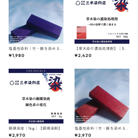
塩基性染料｜竹・籐を染める
【草木染の濃染処理剤】｜50
｜20g｜メチルバイオレット
0g｜ソルバックスPSー900
¥1,980
¥2,420
ピュアスペシャル（紫色）
銅媒染液｜1kg｜【銅媒染剤】
塩基性染料｜竹・籐を染める
｜100g｜M.Bビスマークブロ
¥2,970
¥2,970
ンＢ（茶色）