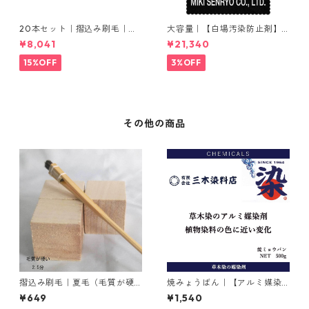
20本セット｜摺込み刷毛｜夏
大容量｜【白場汚染防止剤】
毛（毛質が硬い）0.5分
｜2kg×5本｜ホワイトクリー
¥8,041
¥21,340
ナＭ
15%OFF
3%OFF
その他の商品
摺込み刷毛｜夏毛（毛質が硬
焼みょうばん｜【アルミ媒染
い）2.5分
剤】｜500g｜焼ミョウバン
¥649
¥1,540