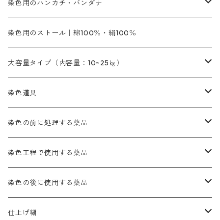
エロ―M3G｜定番の色合い
NSBAブルー
オレンジ系
白色｜胡粉
媒染剤
塩基性染料（混色可能）
初心者向けお試しセット販売
染色用のハンカチ・バンダナ
紫色系
橙色系
緑色｜20g入りのみ公開
染料の定着向上剤
その他の薬剤（調整中）
銀朱本朱黄口
ファストエロ―R（赤みの黄色）
インド茜・西洋茜のセット商品
エロー ＭＧＲ｜明るい緑みの黄色
群青
オレンヂMG｜黄みの橙色
アルミ媒染剤
ビスマークブロンB｜赤茶色
緑色系
赤色系
黒色｜在庫処分特価
ソーダ灰｜アルカリ性のPH調整剤
オリジナル染料｜スス竹色｜ミキセットファストブロンGR
インディゴピュア
45cm×45cm（ハンカチ）｜端の始末も綿糸｜タグなし
染色用のストール｜綿100％・絹100％
緑色系
茶色｜20g入りのみ公開
本黄土（取り寄せ）
すおう｜赤色系
ゴールド エロー ＭＧ｜緑みの黄色
ミロリーブルー
オレンヂMGD（定番の色合い）
鉄媒染剤
塩基性エロ―｜液体タイプ
茶色系
レットMFB｜赤色（定番の色合い）
青色系
緑色｜在庫処分特価
藍染
アルカリ剤
54cm×54cm（バンダナ）｜端の始末も綿糸｜タグなし
大容量タイプ（内容量：10~25㎏）
茶色系
灰色｜20g入りのみ公開
かりやす｜黄色系
ゴールド エロー ＭＦＲ｜赤みの黄色
オレンヂMGR（赤みの橙色）
スズ媒染剤
塩基性レット｜赤色
灰色系
レットMG｜黄みの朱色
ネビーブルーMB（定番の色合い）
ぶどう糖
灰色系
紫色系
茶色｜在庫処分特価
染色用途のハンカチ・バンダナ
ハイドロサルファイトコンク
芒硝｜綿の染色時の吸収促進剤
染色道具
黒色
きはだ｜黄色系
ゴールド エロー ＭＧＲ｜山吹色
クロム媒染剤
メチレンブルー｜青色
黒色系
レットMGD｜朱色（定番の色合い）
ブルーMB（定番の色合い）
ハイドロサルファイトコンク
黒色系
バイオレットMFB
45cm×45cm（ハンカチ）｜端の始末も綿糸｜タグなし
緑色系
酸性剤
ソーダ灰｜アルカリ性のPH調整剤
刷毛
染色の前に処理する薬品
カッチ｜茶系
銅媒染液
塩基性ブラック｜黒色
染料一覧ー20g入り
ブリリアントレットMFBR｜青みの朱色
ブルーMR｜赤みの青色
PH調整剤は、直接店舗へ問い合わせください
20g
54cm×54cm（バンダナ）｜端の始末も綿糸｜タグなし
ダークグリンMG（定番の色合い）
摺込み刷毛（スリコミハケ）ー夏毛（硬いタイプ）
茶色系
硫酸第一鉄｜鉄媒染剤
ローケツ筆
精練剤｜汚れ落とし剤｜針状マルセル石鹸
染色工程で使用する薬品
霧島産・晩秋茶｜黄金色（赤みの黄色）｜準備中
メチルバイオレットピュアスペシャル｜紫色
染料一覧ー50g入り
レットM3B｜深みの赤色
ブルーMG｜空色
50g
グリーンMB｜緑色
摺込み刷毛（スリコミハケ）ー冬毛（柔らかいタイプ）
ダークブロンMFB｜こげ茶色
ローケツ用筆｜1本～販売
黒色系
洋型紙（9番手｜中薄口、10番手｜中厚口）
糊落とし剤｜ソルベンCA
染料の吸収促進剤
染色の後に使用する薬品
霧島産・晩秋茶｜媒染剤セット｜準備中
ローダミンB｜赤紫色｜マゼンダ色
染料一覧ー100g入り
ルビンMB｜赤紫色
スカイブルーMB｜緑みの空色
100g
グリーンMY｜黄緑色
摺込み刷毛（スリコミハケ）ーまとめ買い（値引き）
ブロンHNR｜こげ茶色
ローケツ用筆ー10%off｜20本セットお取り寄せ品
ブラックMK（赤みの黒色）
有償サンプル品｜約20cm×27cm
酢酸｜絹・羊毛・ナイロンに使用する
白色系（定番の色合い）
張木｜入荷待ち
濃染処理剤｜ソルバックスPS－900
染料のムラ染め抑制剤（均染剤）
ソーピング剤｜未定着の染料を除去すること
仕上げ糊