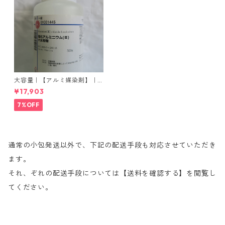
大容量｜【アルミ媒染剤】｜5
00g−5本入り｜塩化アルミニ
¥17,903
ウム
7%OFF
通常の小包発送以外で、下記の配送手段も対応させていただき
ます。
それ、ぞれの配送手段については【送料を確認する】を閲覧し
てください。