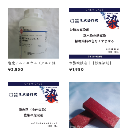
塩化アルミニウム（アルミ媒
木酢酸鉄液｜【鉄媒染剤】｜1
染剤）｜500g入り
00g
¥3,850
¥1,980