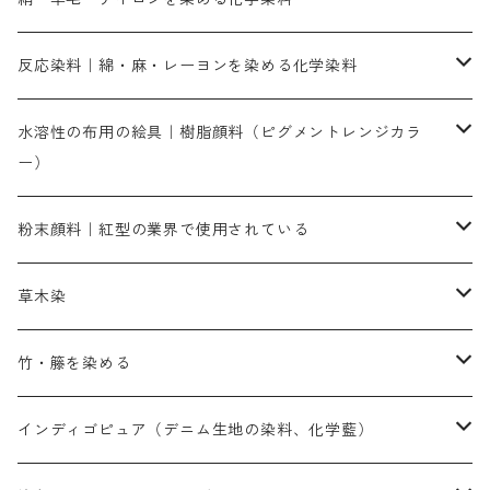
人気のおすすめ直接染料
お買い得品
反応染料｜綿・麻・レーヨンを染める化学染料
染色に必要な薬品類
染料一覧
お勧めの3原色（赤・青・黄色）
水溶性の布用の絵具｜樹脂顔料（ピグメントレンジカラ
ー）
補助薬品
人気のおすすめ染料
お勧め｜スミフィックス～
染色に必要な薬品類
3原色以外の色目
ネオカラー（色）
粉末顔料｜紅型の業界で使用されている
赤色系
赤色系
レマゾール
赤色
補助薬品
染色に必要な薬品
内容量：100g
バィンダー（定着剤）
赤色系
草木染
黄色系
黄色系
青色
アルカリ剤
補助薬品
内容量：500g
本洋紅
増粘剤
黄色系
植物染料
竹・籐を染める
橙色系
青色系
橙色｜20g入りのみ公開
吸収促進剤
捺染に必要な材料
定番の色合い
代用朱黄色口
ファストエロ―10GN（鮮やかな黄色）
人気のおすすめ植物染料
黄色系
青色系
濃染処理剤｜ソルバックスPS－900
人気のおすすめ竹・藤を染める染料
インディゴピュア（デニム生地の染料、化学藍）
青色系
紫色系
紫色｜20g入りのみ公開
ソーピング剤
捺染糊
銀朱本朱赤口
ファストエロ―5GN（黄色）
インド茜・西洋茜の個別販売