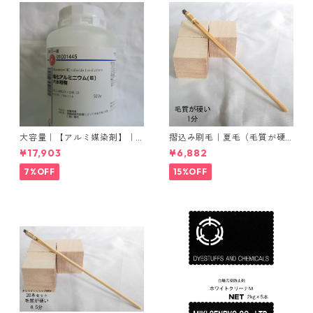
大容量｜【アルミ媒染剤】｜5
摺込み刷毛｜夏毛（毛質が硬
00g−5本入り｜塩化アルミニ
い）1分｜16本入り＊1セット
¥17,903
¥6,882
ウム
7%OFF
15%OFF