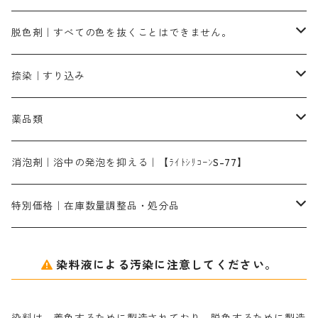
染料一覧ー500g入り
ピンクMB｜ピンク色
スカイブルーHNR｜緑みの空色
500g
引染刷毛（ヒキゾメハケ）
ブロンB｜赤茶色
ローケツ用筆ー10％off｜2、6、10、12号、各1本
ブラックMG（青みの黒色）
洋型紙9番手｜中薄口｜約54cm×110cm
芒硝｜綿・麻の染色に使用する。
ネオホワイトR
アゾリン200％｜綿・麻・絹・羊毛・ナイロンの染色
ネオポールB－300｜反応染料のソーピング剤
伸子
染料の浸透剤
仕上げ剤｜柔軟・平滑剤
カルボキシメチルセルロース（CMC）
脱色剤｜すべての色を抜くことはできません。
染料一覧ー1kg入り
ローズMB｜鮮やかなピンク色）
スカイブルーMG｜緑みの空色
1kg
差し刷毛（1～4分、1本から販売可能）
ブロンHN２R｜赤茶色
洋型紙10番手｜中厚口｜約54cm×110cm
レオニールEHC｜反応染料用
ソルバライトS-70｜各種繊維の浸し染めに使用可能
型洗いブラシ
染料の定着向上剤
白場汚染防止剤
海藻系
脱色剤
捺染｜すり込み
ターキスブルーHNG｜緑みの空色
差し刷毛（5分～1寸、10本から取り寄せ）
ライトフィックスAコンク｜綿・麻もしくは直接染料で染めた素材
全体脱色｜ハイドロサルファイトコンク
アルカリ剤｜反応染料用
たんぱく質系
脱色助剤｜浸透・複色抑制剤
染料溶解剤｜染料の均一な浸透・吸着を補助する
薬品類
片羽刷毛
シルクフィックス３A｜絹の染料定着向上剤
部分脱色｜デグロリンSコンク
ソーダ灰
メイプロガムNP｜にじみ防止剤
染料溶解剤
化学糊（PVA）
捺染糊
ア行
消泡剤｜浴中の発泡を抑える｜【ﾗｲﾄｼﾘｺｰﾝS-77】
ネオフィックスFC200％｜反応染料で染めた素材
アミラヂンD｜浸透・複色抑制剤
セレナゾールPDN｜各種染料の染料溶解剤
メイプロガムNP（綿・麻・絹用｜直接・酸性・含金染料用）
防腐剤｜アルカリ性
白場汚染防止剤｜ソーピング剤｜水洗する際の再汚染防止剤
カ行
特別価格｜在庫数量調整品・処分品
アルギン酸ナトリウム（反応染料専用）
薬品｜編集中
サ行
クローバーリッパ―
染料液による汚染に注意してください。
尿素｜反応染料の捺染時の湿潤剤・溶解剤
捺染糊の防腐剤|｜アルカリ性｜【プロテクトールN】
タ行
ダルマ画鋲