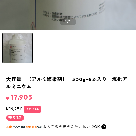
1
/1
大容量｜【アルミ媒染剤】｜500g−5本入り｜塩化ア
ルミニウム
17,903
¥
¥19,250
7%OFF
残り1点
なら
手数料無料の
翌月払いでOK