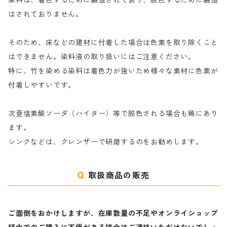
染料は、着色するために製造されており、脱色するために製造
｜反応染料の還元防止剤リキッドタイプ
ナ行
粉末顔料
はされておりません。
そのため、床などの建材に付着した場合は色素を取り除くこと
ハ行
綿・麻を染める染料
はできません。染料液の取り扱いにはご注意ください。
特に、竹を染める染料は着色力が強いため様々な素材に色素が
マ行
絹・羊毛を染める染料
付着しやすいです。
ヤ行
次亜塩素酸ソーダ（ハイター）等で脱色される場合も稀にあり
ます。
ラ行
シンクなどは、クレンザーで研磨するのをお勧めします。
取扱商品の販売
ご面倒をおかけしますが、在庫数量の不足やオンライショップ