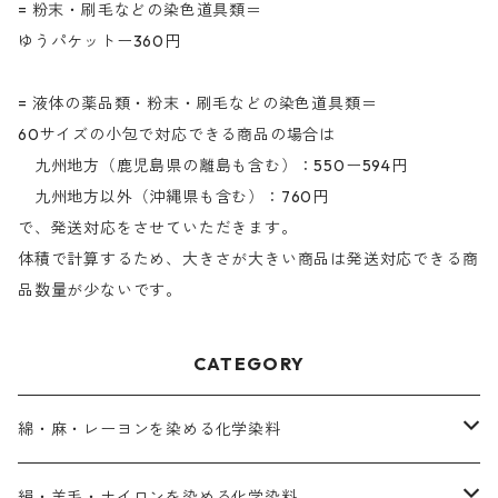
= 粉末・刷毛などの染色道具類＝
ゆうパケットー360円
= 液体の薬品類・粉末・刷毛などの染色道具類＝
60サイズの小包で対応できる商品の場合は
九州地方（鹿児島県の離島も含む）：550ー594円
九州地方以外（沖縄県も含む）：760円
で、発送対応をさせていただきます。
体積で計算するため、大きさが大きい商品は発送対応できる商
品数量が少ないです。
CATEGORY
綿・麻・レーヨンを染める化学染料
直接染料－染色手順が簡単
絹・羊毛・ナイロンを染める化学染料