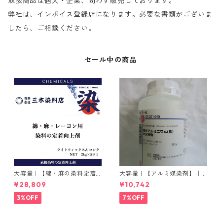
取扱商品は個人・企業、問わず販売しております。
弊社は、インボイス登録店になります。必要な書類がございま
したら、ご相談ください。
セール中の商品
大容量｜【綿・麻の染料定着
大容量｜【アルミ媒染剤】｜5
向上剤】｜2kg×5本｜ライト
00g−3本入り｜塩化アルミニ
¥28,809
¥10,742
フィックスAコンク
ウム
3%OFF
7%OFF