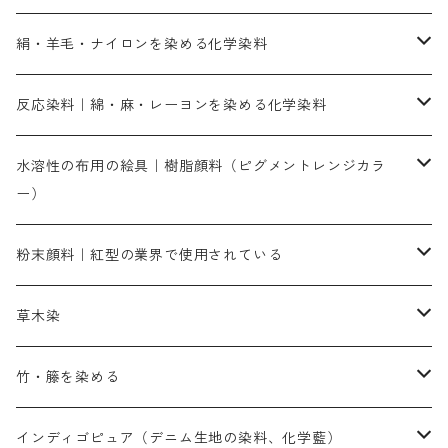
直接染料－染色手順が簡単
絹・羊毛・ナイロンを染める化学染料
人気のおすすめ直接染料
お買い得品
反応染料｜綿・麻・レーヨンを染める化学染料
染色に必要な薬品類
染料一覧
お勧めの3原色（赤・青・黄色）
水溶性の布用の絵具｜樹脂顔料（ピグメントレンジカラ
ー）
補助薬品
人気のおすすめ染料
お勧め｜スミフィックス～
染色に必要な薬品類
3原色以外の色目
ネオカラー（色）
粉末顔料｜紅型の業界で使用されている
赤色系
赤色系
レマゾール
赤色
補助薬品
染色に必要な薬品
内容量：100g
バィンダー（定着剤）
赤色系
草木染
黄色系
黄色系
青色
アルカリ剤
補助薬品
内容量：500g
本洋紅
増粘剤
黄色系
植物染料
竹・籐を染める
橙色系
青色系
橙色｜20g入りのみ公開
吸収促進剤
捺染に必要な材料
定番の色合い
代用朱黄色口
ファストエロ―10GN（鮮やかな黄色）
人気のおすすめ植物染料
黄色系
青色系
濃染処理剤｜ソルバックスPS－900
人気のおすすめ竹・藤を染める染料
インディゴピュア（デニム生地の染料、化学藍）
青色系