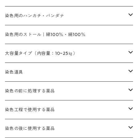
紫色系
紫色｜20g入りのみ公開
ソーピング剤
捺染糊
銀朱本朱赤口
ファストエロ―5GN（黄色）
インド茜・西洋茜の個別販売
エロ―M3G｜定番の色合い
NSBAブルー
オレンジ系
白色｜胡粉
媒染剤
塩基性染料（混色可能）
初心者向けお試しセット販売
染色用のハンカチ・バンダナ
紫色系
橙色系
緑色｜20g入りのみ公開
染料の定着向上剤
その他の薬剤（調整中）
銀朱本朱黄口
ファストエロ―R（赤みの黄色）
インド茜・西洋茜のセット商品
エロー ＭＧＲ｜明るい緑みの黄色
群青
オレンヂMG｜黄みの橙色
アルミ媒染剤
ビスマークブロンB｜赤茶色
緑色系
赤色系
黒色｜在庫処分特価
ソーダ灰｜アルカリ性のPH調整剤
オリジナル染料｜スス竹色｜ミキセットファストブロンGR
インディゴピュア
45cm×45cm（ハンカチ）｜端の始末も綿糸｜タグなし
染色用のストール｜綿100％・絹100％
緑色系
茶色｜20g入りのみ公開
本黄土（取り寄せ）
すおう｜赤色系
ゴールド エロー ＭＧ｜緑みの黄色
ミロリーブルー
オレンヂMGD（定番の色合い）
鉄媒染剤
塩基性エロ―｜液体タイプ
茶色系
レットMFB｜赤色（定番の色合い）
青色系
緑色｜在庫処分特価
藍染
アルカリ剤
54cm×54cm（バンダナ）｜端の始末も綿糸｜タグなし
大容量タイプ（内容量：10~25㎏）
茶色系
灰色｜20g入りのみ公開
かりやす｜黄色系
ゴールド エロー ＭＦＲ｜赤みの黄色
オレンヂMGR（赤みの橙色）
スズ媒染剤
塩基性レット｜赤色
灰色系
レットMG｜黄みの朱色
ネビーブルーMB（定番の色合い）
ぶどう糖
灰色系
紫色系
茶色｜在庫処分特価
染色用途のハンカチ・バンダナ
ハイドロサルファイトコンク
芒硝｜綿の染色時の吸収促進剤
染色道具
黒色
きはだ｜黄色系
ゴールド エロー ＭＧＲ｜山吹色
クロム媒染剤
メチレンブルー｜青色
黒色系
レットMGD｜朱色（定番の色合い）
ブルーMB（定番の色合い）
ハイドロサルファイトコンク
黒色系
バイオレットMFB
45cm×45cm（ハンカチ）｜端の始末も綿糸｜タグなし
緑色系
酸性剤
ソーダ灰｜アルカリ性のPH調整剤
刷毛
染色の前に処理する薬品
カッチ｜茶系
銅媒染液
塩基性ブラック｜黒色
染料一覧ー20g入り
ブリリアントレットMFBR｜青みの朱色
ブルーMR｜赤みの青色
PH調整剤は、直接店舗へ問い合わせください
20g
54cm×54cm（バンダナ）｜端の始末も綿糸｜タグなし
ダークグリンMG（定番の色合い）
摺込み刷毛（スリコミハケ）ー夏毛（硬いタイプ）
茶色系
硫酸第一鉄｜鉄媒染剤
ローケツ筆
精練剤｜汚れ落とし剤｜針状マルセル石鹸
染色工程で使用する薬品
霧島産・晩秋茶｜黄金色（赤みの黄色）｜準備中
メチルバイオレットピュアスペシャル｜紫色
染料一覧ー50g入り
レットM3B｜深みの赤色
ブルーMG｜空色
50g
グリーンMB｜緑色
摺込み刷毛（スリコミハケ）ー冬毛（柔らかいタイプ）
ダークブロンMFB｜こげ茶色
ローケツ用筆｜1本～販売
黒色系
洋型紙（9番手｜中薄口、10番手｜中厚口）
糊落とし剤｜ソルベンCA
染料の吸収促進剤
染色の後に使用する薬品
霧島産・晩秋茶｜媒染剤セット｜準備中