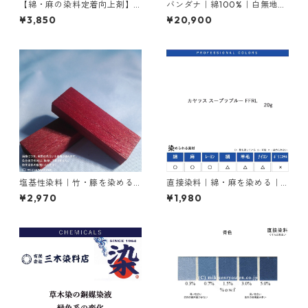
【綿・麻の染料定着向上剤】
バンダナ｜綿100%｜白無地｜
｜1kg｜ライトフィックスAコ
54cm×54cm｜50枚×1セット
¥3,850
¥20,900
ンク
塩基性染料｜竹・籐を染める
直接染料｜綿・麻を染める｜2
｜100g｜M.Bビスマークブロ
0g｜カヤラス スープラブルー
¥2,970
¥1,980
ンＢ（茶色）
FFRL（青色）