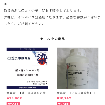
＊
取扱商品は個人・企業、問わず販売しております。
弊社は、インボイス登録店になります。必要な書類がございま
したら、ご相談ください。
セール中の商品
大容量｜【綿・麻の染料定着
大容量｜【アルミ媒染剤】｜5
向上剤】｜2kg×5本｜ライト
00g−3本入り｜塩化アルミニ
¥28,809
¥10,742
フィックスAコンク
ウム
3%OFF
7%OFF