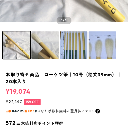
1
/4
お取り寄せ商品｜ローケツ筆｜10号（穂丈39mm）｜
20本入り
¥19,074
¥22,440
15%OFF
なら
手数料無料の
翌月払いでOK
572
三木染料店ポイント獲得