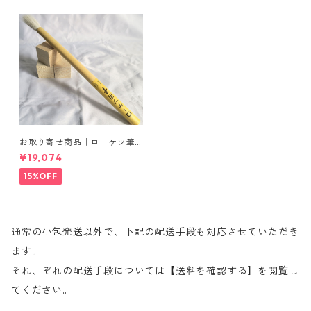
お取り寄せ商品｜ローケツ筆
｜10号（穂丈39mm）｜20本
¥19,074
入り
15%OFF
通常の小包発送以外で、下記の配送手段も対応させていただき
ます。
それ、ぞれの配送手段については【送料を確認する】を閲覧し
てください。