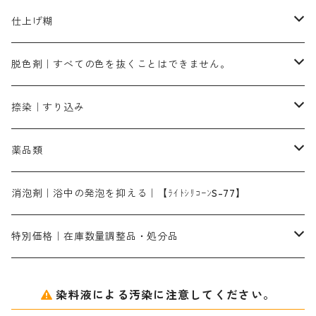
ローダミンB｜赤紫色｜マゼンダ色
染料一覧ー100g入り
ルビンMB｜赤紫色
スカイブルーMB｜緑みの空色
100g
グリーンMY｜黄緑色
摺込み刷毛（スリコミハケ）ーまとめ買い（値引き）
ブロンHNR｜こげ茶色
ローケツ用筆ー10%off｜20本セットお取り寄せ品
ブラックMK（赤みの黒色）
有償サンプル品｜約20cm×27cm
酢酸｜絹・羊毛・ナイロンに使用する
白色系（定番の色合い）
張木｜入荷待ち
濃染処理剤｜ソルバックスPS－900
染料のムラ染め抑制剤（均染剤）
ソーピング剤｜未定着の染料を除去すること
仕上げ糊
染料一覧ー500g入り
ピンクMB｜ピンク色
スカイブルーHNR｜緑みの空色
500g
引染刷毛（ヒキゾメハケ）
ブロンB｜赤茶色
ローケツ用筆ー10％off｜2、6、10、12号、各1本
ブラックMG（青みの黒色）
洋型紙9番手｜中薄口｜約54cm×110cm
芒硝｜綿・麻の染色に使用する。
ネオホワイトR
アゾリン200％｜綿・麻・絹・羊毛・ナイロンの染色
ネオポールB－300｜反応染料のソーピング剤
伸子
染料の浸透剤
仕上げ剤｜柔軟・平滑剤
カルボキシメチルセルロース（CMC）
脱色剤｜すべての色を抜くことはできません。
染料一覧ー1kg入り
ローズMB｜鮮やかなピンク色）
スカイブルーMG｜緑みの空色
1kg
差し刷毛（1～4分、1本から販売可能）
ブロンHN２R｜赤茶色
洋型紙10番手｜中厚口｜約54cm×110cm
レオニールEHC｜反応染料用
ソルバライトS-70｜各種繊維の浸し染めに使用可能
型洗いブラシ
染料の定着向上剤
白場汚染防止剤
海藻系
脱色剤
捺染｜すり込み
ターキスブルーHNG｜緑みの空色
差し刷毛（5分～1寸、10本から取り寄せ）
ライトフィックスAコンク｜綿・麻もしくは直接染料で染めた素材
全体脱色｜ハイドロサルファイトコンク
アルカリ剤｜反応染料用
たんぱく質系
脱色助剤｜浸透・複色抑制剤
染料溶解剤｜染料の均一な浸透・吸着を補助する
薬品類
片羽刷毛
シルクフィックス３A｜絹の染料定着向上剤
部分脱色｜デグロリンSコンク
ソーダ灰
メイプロガムNP｜にじみ防止剤
染料溶解剤
化学糊（PVA）
捺染糊
ア行
消泡剤｜浴中の発泡を抑える｜【ﾗｲﾄｼﾘｺｰﾝS-77】
ネオフィックスFC200％｜反応染料で染めた素材
アミラヂンD｜浸透・複色抑制剤
セレナゾールPDN｜各種染料の染料溶解剤
メイプロガムNP（綿・麻・絹用｜直接・酸性・含金染料用）
防腐剤｜アルカリ性
白場汚染防止剤｜ソーピング剤｜水洗する際の再汚染防止剤
カ行
特別価格｜在庫数量調整品・処分品
アルギン酸ナトリウム（反応染料専用）
薬品｜編集中
サ行
クローバーリッパ―
染料液による汚染に注意してください。