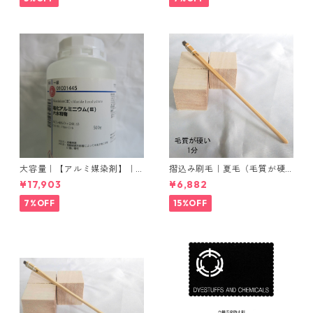
大容量｜【アルミ媒染剤】｜5
摺込み刷毛｜夏毛（毛質が硬
00g−5本入り｜塩化アルミニ
い）1分｜16本入り＊1セット
¥17,903
¥6,882
ウム
7%OFF
15%OFF