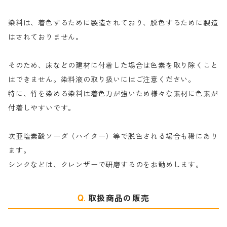
尿素｜反応染料の捺染時の湿潤剤・溶解剤
捺染糊の防腐剤|｜アルカリ性｜【プロテクトールN】
タ行
ダルマ画鋲
染料は、着色するために製造されており、脱色するために製造
｜反応染料の還元防止剤リキッドタイプ
ナ行
粉末顔料
はされておりません。
そのため、床などの建材に付着した場合は色素を取り除くこと
ハ行
綿・麻を染める染料
はできません。染料液の取り扱いにはご注意ください。
特に、竹を染める染料は着色力が強いため様々な素材に色素が
マ行
絹・羊毛を染める染料
付着しやすいです。
ヤ行
次亜塩素酸ソーダ（ハイター）等で脱色される場合も稀にあり
ます。
ラ行
シンクなどは、クレンザーで研磨するのをお勧めします。
取扱商品の販売