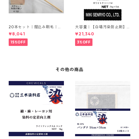
20本セット｜摺込み刷毛｜夏
大容量｜【白場汚染防止剤】
毛（毛質が硬い）0.5分
｜2kg×5本｜ホワイトクリー
¥8,041
¥21,340
ナＭ
15%OFF
3%OFF
その他の商品