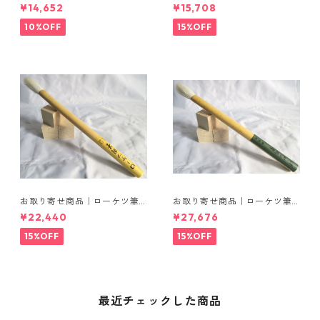
｜6号（穂丈32mm）｜20本
｜8号（穂丈37mm）｜20本入
¥14,652
¥15,708
入り
り
10%OFF
15%OFF
お取り寄せ商品｜ローケツ筆
お取り寄せ商品｜ローケツ筆
｜12号（穂丈45mm）｜20本
｜14号（穂丈48mm）｜20本
¥22,440
¥27,676
入り
入り
15%OFF
15%OFF
最近チェックした商品