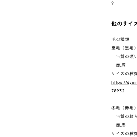
9
他のサイ
毛の種類
夏毛（黒毛
毛質の硬い
鹿,豚
サイズの種
https://dye
78932
冬毛（赤毛
毛質の軟ら
鹿,馬
サイズの種