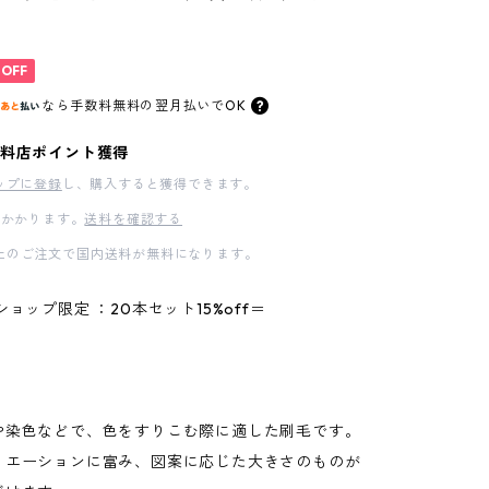
%OFF
なら
手数料無料の
翌月払いでOK
料店ポイント獲得
ップに登録
し、購入すると獲得できます。
かかります。
送料を確認する
00以上のご注文で国内送料が無料になります。
ショップ限定 ：20本セット15%off＝
や染色などで、色をすりこむ際に適した刷毛です。
リエーションに富み、図案に応じた大きさのものが