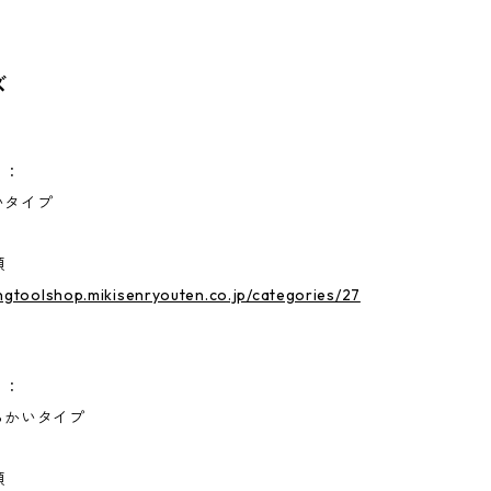
ズ
）：
タイプ
類
ingtoolshop.mikisenryouten.co.jp/categories/27
）：
かいタイプ
類