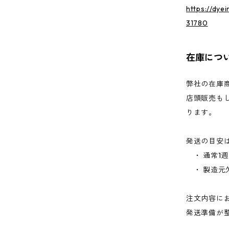
https://dye
31780
在庫につ
弊社の在庫
店頭販売も
ります。
発送の目安
・ 通常1
・ 製造元
注文内容に
発送準備が