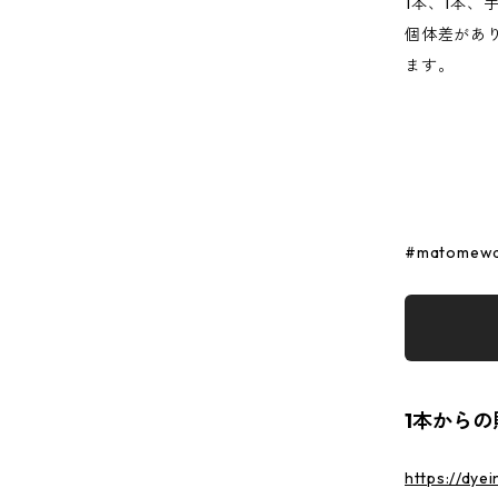
1本、1本、
個体差があ
ます。
#matomewa
1本からの
https://dye