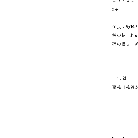
－サイズ－
2分
全長：約142
穂の幅：約6
穂の長さ：約
－毛 質－
夏毛（毛質