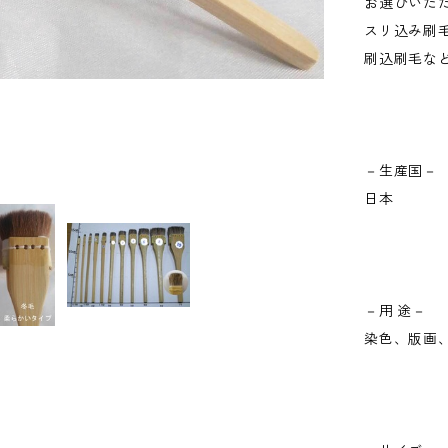
お選びいた
スリ込み刷
刷込刷毛な
－生産国－
日本
－用 途－
染色、版画