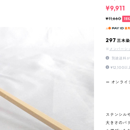
¥9,911
¥11,660
15
297
三木染
※
メンバーシ
別途送料が
¥12,1
＝ オンライ
ステンシル
大きさのバ