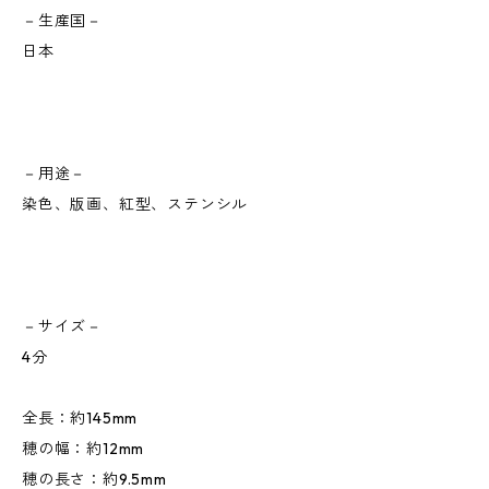
－生産国－
日本
－用途－
染色、版画、紅型、ステンシル
－サイズ－
4分
全長：約145mm
穂の幅：約12mm
穂の長さ：約9.5mm