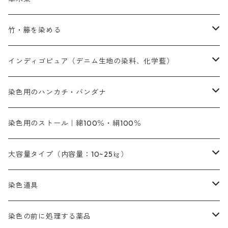
黄色系
黄色系
青色
アルカリ剤
補助薬品
内容量：500g
本洋紅
増粘剤
黄色系
植物染料
竹・籐を染める
橙色系
青色系
橙色｜20g入りのみ公開
吸収促進剤
捺染に必要な材料
定番の色合い
代用朱黄色口
ファストエロ―10GN（鮮やかな黄色）
人気のおすすめ植物染料
黄色系
青色系
濃染処理剤｜ソルバックスPS－900
人気のおすすめ竹・藤を染める染料
インディゴピュア（デニム生地の染料、化学藍）
青色系
紫色系
紫色｜20g入りのみ公開
ソーピング剤
捺染糊
銀朱本朱赤口
ファストエロ―5GN（黄色）
インド茜・西洋茜の個別販売
エロ―M3G｜定番の色合い
NSBAブルー
オレンジ系
白色｜胡粉
媒染剤
塩基性染料（混色可能）
初心者向けお試しセット販売
染色用のハンカチ・バンダナ
紫色系
橙色系
緑色｜20g入りのみ公開
染料の定着向上剤
その他の薬剤（調整中）
銀朱本朱黄口
ファストエロ―R（赤みの黄色）
インド茜・西洋茜のセット商品
エロー ＭＧＲ｜明るい緑みの黄色
群青
オレンヂMG｜黄みの橙色
アルミ媒染剤
ビスマークブロンB｜赤茶色
緑色系
赤色系
黒色｜在庫処分特価
ソーダ灰｜アルカリ性のPH調整剤
オリジナル染料｜スス竹色｜ミキセットファストブロンGR
インディゴピュア
45cm×45cm（ハンカチ）｜端の始末も綿糸｜タグなし
染色用のストール｜綿100％・絹100％
緑色系
茶色｜20g入りのみ公開
本黄土（取り寄せ）
すおう｜赤色系
ゴールド エロー ＭＧ｜緑みの黄色
ミロリーブルー
オレンヂMGD（定番の色合い）
鉄媒染剤
塩基性エロ―｜液体タイプ
茶色系
レットMFB｜赤色（定番の色合い）
青色系
緑色｜在庫処分特価
藍染
アルカリ剤
54cm×54cm（バンダナ）｜端の始末も綿糸｜タグなし
大容量タイプ（内容量：10~25㎏）
茶色系
灰色｜20g入りのみ公開
かりやす｜黄色系
ゴールド エロー ＭＦＲ｜赤みの黄色
オレンヂMGR（赤みの橙色）
スズ媒染剤
塩基性レット｜赤色
灰色系
レットMG｜黄みの朱色
ネビーブルーMB（定番の色合い）
ぶどう糖
灰色系
紫色系
茶色｜在庫処分特価
染色用途のハンカチ・バンダナ
ハイドロサルファイトコンク
芒硝｜綿の染色時の吸収促進剤
染色道具
黒色
きはだ｜黄色系
ゴールド エロー ＭＧＲ｜山吹色
クロム媒染剤
メチレンブルー｜青色
黒色系
レットMGD｜朱色（定番の色合い）
ブルーMB（定番の色合い）
ハイドロサルファイトコンク
黒色系
バイオレットMFB
45cm×45cm（ハンカチ）｜端の始末も綿糸｜タグなし
緑色系
酸性剤
ソーダ灰｜アルカリ性のPH調整剤
刷毛
染色の前に処理する薬品