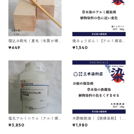
摺込み刷毛｜夏毛（毛質が硬
焼みょうばん｜【アルミ媒染
い）2.5分
剤】｜500g｜焼ミョウバン
¥649
¥1,540
塩化アルミニウム（アルミ媒
木酢酸鉄液｜【鉄媒染剤】｜1
染剤）｜500g入り
00g
¥3,850
¥1,980