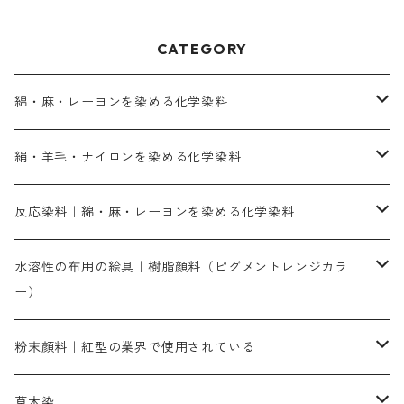
CATEGORY
綿・麻・レーヨンを染める化学染料
直接染料－染色手順が簡単
絹・羊毛・ナイロンを染める化学染料
人気のおすすめ直接染料
お買い得品
反応染料｜綿・麻・レーヨンを染める化学染料
染色に必要な薬品類
染料一覧
お勧めの3原色（赤・青・黄色）
水溶性の布用の絵具｜樹脂顔料（ピグメントレンジカラ
ー）
補助薬品
人気のおすすめ染料
お勧め｜スミフィックス～
染色に必要な薬品類
3原色以外の色目
ネオカラー（色）
粉末顔料｜紅型の業界で使用されている
赤色系
赤色系
レマゾール
赤色
補助薬品
染色に必要な薬品
内容量：100g
バィンダー（定着剤）
赤色系
草木染