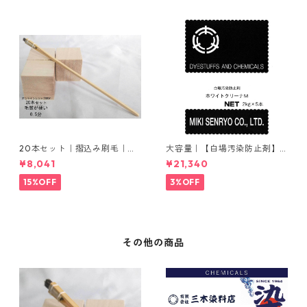
20本セット｜摺込み刷毛｜夏
大容量｜【白場汚染防止剤】
毛（毛質が硬い）0.5分
｜2kg×5本｜ホワイトクリー
¥8,041
¥21,340
ナＭ
15%OFF
3%OFF
その他の商品