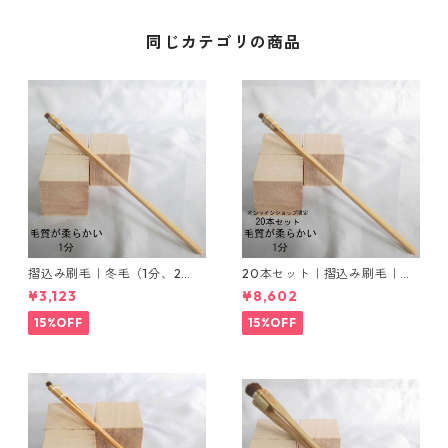
同じカテゴリの商品
摺込み刷毛｜冬毛（1分、2
20本セット｜摺込み刷毛｜冬
分、3分）・夏毛（1分、2分、
毛（毛質が柔らかい）1分
¥3,123
¥8,602
3分）セット販売
15%OFF
15%OFF