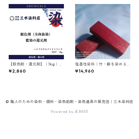
【脱色剤・還元剤】｜1kg｜ハ
塩基性染料｜竹・籐を染める
イドロサルファイトコンク｜
｜1kg｜M.Bビスマークブロン
¥2,860
¥14,960
ハイドロサルファイト
Ｂ（茶色）
© 職人のための染料・顔料・染色助剤・染色道具の販売店｜三木染料店
Powered by