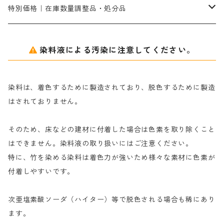
ネオフィックスFC200％｜反応染料で染めた素材
アミラヂンD｜浸透・複色抑制剤
セレナゾールPDN｜各種染料の染料溶解剤
メイプロガムNP（綿・麻・絹用｜直接・酸性・含金染料用）
防腐剤｜アルカリ性
白場汚染防止剤｜ソーピング剤｜水洗する際の再汚染防止剤
カ行
特別価格｜在庫数量調整品・処分品
アルギン酸ナトリウム（反応染料専用）
薬品｜編集中
サ行
クローバーリッパ―
染料液による汚染に注意してください。
尿素｜反応染料の捺染時の湿潤剤・溶解剤
捺染糊の防腐剤|｜アルカリ性｜【プロテクトールN】
タ行
ダルマ画鋲
染料は、着色するために製造されており、脱色するために製造
｜反応染料の還元防止剤リキッドタイプ
ナ行
粉末顔料
はされておりません。
そのため、床などの建材に付着した場合は色素を取り除くこと
ハ行
綿・麻を染める染料
はできません。染料液の取り扱いにはご注意ください。
特に、竹を染める染料は着色力が強いため様々な素材に色素が
マ行
絹・羊毛を染める染料
付着しやすいです。
ヤ行
次亜塩素酸ソーダ（ハイター）等で脱色される場合も稀にあり
ます。
ラ行