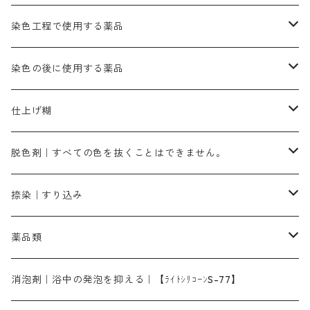
カッチ｜茶系
銅媒染液
塩基性ブラック｜黒色
染料一覧ー20g入り
ブリリアントレットMFBR｜青みの朱色
ブルーMR｜赤みの青色
PH調整剤は、直接店舗へ問い合わせください
20g
54cm×54cm（バンダナ）｜端の始末も綿糸｜タグなし
ダークグリンMG（定番の色合い）
摺込み刷毛（スリコミハケ）ー夏毛（硬いタイプ）
茶色系
硫酸第一鉄｜鉄媒染剤
ローケツ筆
精練剤｜汚れ落とし剤｜針状マルセル石鹸
染色工程で使用する薬品
霧島産・晩秋茶｜黄金色（赤みの黄色）｜準備中
メチルバイオレットピュアスペシャル｜紫色
染料一覧ー50g入り
レットM3B｜深みの赤色
ブルーMG｜空色
50g
グリーンMB｜緑色
摺込み刷毛（スリコミハケ）ー冬毛（柔らかいタイプ）
ダークブロンMFB｜こげ茶色
ローケツ用筆｜1本～販売
黒色系
洋型紙（9番手｜中薄口、10番手｜中厚口）
糊落とし剤｜ソルベンCA
染料の吸収促進剤
染色の後に使用する薬品
霧島産・晩秋茶｜媒染剤セット｜準備中
ローダミンB｜赤紫色｜マゼンダ色
染料一覧ー100g入り
ルビンMB｜赤紫色
スカイブルーMB｜緑みの空色
100g
グリーンMY｜黄緑色
摺込み刷毛（スリコミハケ）ーまとめ買い（値引き）
ブロンHNR｜こげ茶色
ローケツ用筆ー10%off｜20本セットお取り寄せ品
ブラックMK（赤みの黒色）
有償サンプル品｜約20cm×27cm
酢酸｜絹・羊毛・ナイロンに使用する
白色系（定番の色合い）
張木｜入荷待ち
濃染処理剤｜ソルバックスPS－900
染料のムラ染め抑制剤（均染剤）
ソーピング剤｜未定着の染料を除去すること
仕上げ糊
染料一覧ー500g入り
ピンクMB｜ピンク色
スカイブルーHNR｜緑みの空色
500g
引染刷毛（ヒキゾメハケ）
ブロンB｜赤茶色
ローケツ用筆ー10％off｜2、6、10、12号、各1本
ブラックMG（青みの黒色）
洋型紙9番手｜中薄口｜約54cm×110cm
芒硝｜綿・麻の染色に使用する。
ネオホワイトR
アゾリン200％｜綿・麻・絹・羊毛・ナイロンの染色
ネオポールB－300｜反応染料のソーピング剤
伸子
染料の浸透剤
仕上げ剤｜柔軟・平滑剤
カルボキシメチルセルロース（CMC）
脱色剤｜すべての色を抜くことはできません。
染料一覧ー1kg入り
ローズMB｜鮮やかなピンク色）
スカイブルーMG｜緑みの空色
1kg
差し刷毛（1～4分、1本から販売可能）
ブロンHN２R｜赤茶色
洋型紙10番手｜中厚口｜約54cm×110cm
レオニールEHC｜反応染料用
ソルバライトS-70｜各種繊維の浸し染めに使用可能
型洗いブラシ
染料の定着向上剤
白場汚染防止剤
海藻系
脱色剤
捺染｜すり込み
ターキスブルーHNG｜緑みの空色
差し刷毛（5分～1寸、10本から取り寄せ）
ライトフィックスAコンク｜綿・麻もしくは直接染料で染めた素材
全体脱色｜ハイドロサルファイトコンク
アルカリ剤｜反応染料用
たんぱく質系
脱色助剤｜浸透・複色抑制剤
染料溶解剤｜染料の均一な浸透・吸着を補助する
薬品類
片羽刷毛
シルクフィックス３A｜絹の染料定着向上剤
部分脱色｜デグロリンSコンク
ソーダ灰
メイプロガムNP｜にじみ防止剤
染料溶解剤
化学糊（PVA）
捺染糊
ア行
消泡剤｜浴中の発泡を抑える｜【ﾗｲﾄｼﾘｺｰﾝS-77】