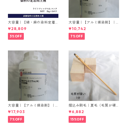
大容量｜【綿・麻の染料定着
大容量｜【アルミ媒染剤】｜5
向上剤】｜2kg×5本｜ライト
00g−3本入り｜塩化アルミニ
¥28,809
¥10,742
フィックスAコンク
ウム
3%OFF
7%OFF
大容量｜【アルミ媒染剤】｜5
摺込み刷毛｜夏毛（毛質が硬
00g−5本入り｜塩化アルミニ
い）1分｜16本入り＊1セット
¥17,903
¥6,882
ウム
7%OFF
15%OFF