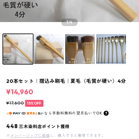
1
/4
20本セット｜摺込み刷毛｜夏毛（毛質が硬い）4分
¥14,960
¥17,600
15%OFF
なら
手数料無料の
翌月払いでOK
448
三木染料店ポイント獲得
※
メンバーシップに登録
し、購入すると獲得できます。