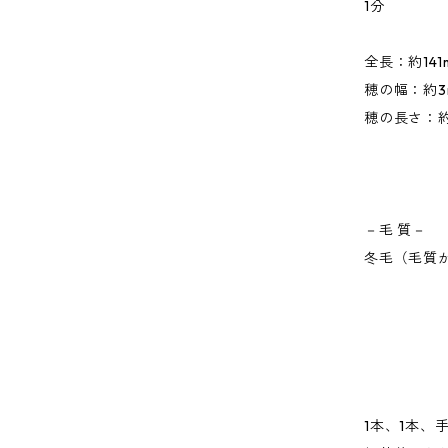
1分
全長：約141
穂の幅：約3
穂の長さ：約
－毛 質－
冬毛（毛質
1本、1本、