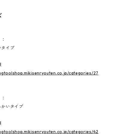
ズ
）：
タイプ
類
ingtoolshop.mikisenryouten.co.jp/categories/27
）：
かいタイプ
類
ingtoolshop.mikisenryouten.co.jp/categories/42