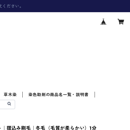
文ください。
草木染
染色助剤の商品名一覧・説明書
ト｜摺込み刷毛｜冬毛（毛質が柔らかい）1分