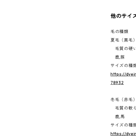
他のサイ
毛の種類
夏毛（黒毛
毛質の硬い
鹿,豚
サイズの種
https://dye
78932
冬毛（赤毛
毛質の軟ら
鹿,馬
サイズの種
https://dye