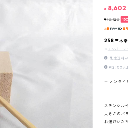
8,602
¥
¥10,120
15
258
三木染
※
メンバーシ
別途送料が
¥12,1
＝ オンライ
ステンシル
大きさのバ
お選びいた