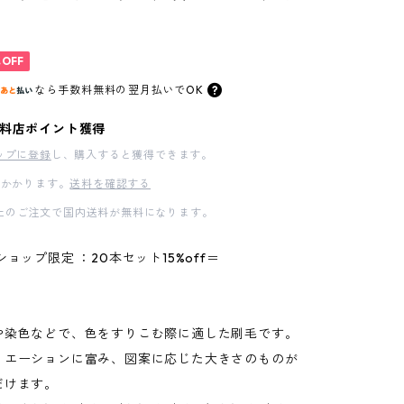
%OFF
なら
手数料無料の
翌月払いでOK
料店ポイント獲得
ップに登録
し、購入すると獲得できます。
かかります。
送料を確認する
00以上のご注文で国内送料が無料になります。
ショップ限定 ：20本セット15%off＝
や染色などで、色をすりこむ際に適した刷毛です。
リエーションに富み、図案に応じた大きさのものが
だけます。