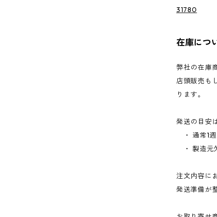
31780
在庫につ
弊社の在庫
店頭販売も
ります。
発送の目安
・ 通常1
・ 製造元
注文内容に
発送準備が
お取り寄せ