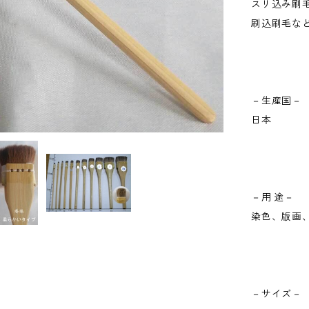
スリ込み刷
刷込刷毛な
－生産国－
日本
－用 途－
染色、版画
－サイズ－