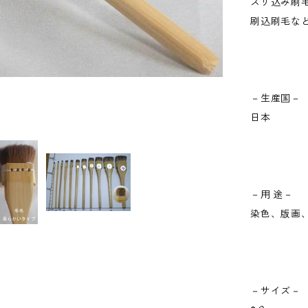
スリ込み刷
刷込刷毛な
－生産国－
日本
－用 途－
染色、版画
－サイズ－