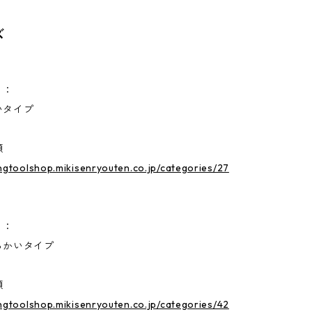
ズ
）：
タイプ
類
ingtoolshop.mikisenryouten.co.jp/categories/27
）：
かいタイプ
類
ingtoolshop.mikisenryouten.co.jp/categories/42