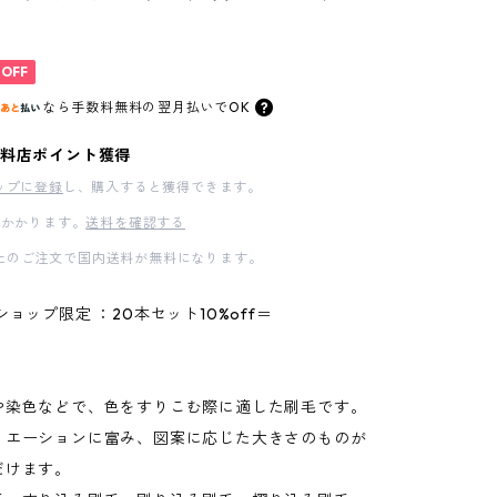
%OFF
なら
手数料無料の
翌月払いでOK
料店ポイント獲得
ップに登録
し、購入すると獲得できます。
かかります。
送料を確認する
00以上のご注文で国内送料が無料になります。
ショップ限定 ：20本セット10%off＝
や染色などで、色をすりこむ際に適した刷毛です。
リエーションに富み、図案に応じた大きさのものが
だけます。