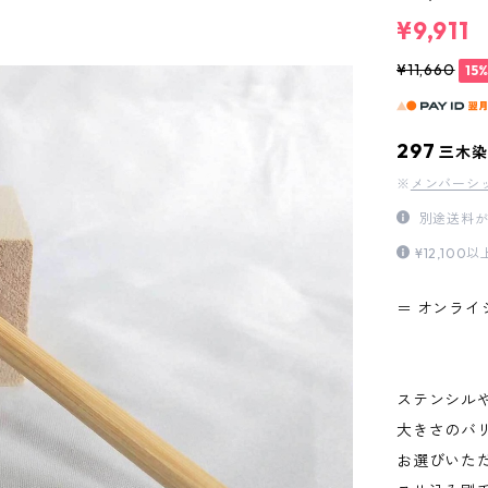
¥9,911
¥11,660
15
297
三木染
※
メンバーシ
別途送料が
¥12,1
＝ オンライ
ステンシル
大きさのバ
お選びいた