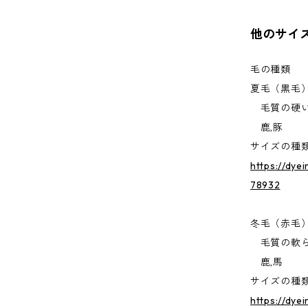
他のサイ
毛の種類
夏毛（黒毛
毛質の硬い
鹿,豚
サイズの種
https://dye
78932
冬毛（赤毛
毛質の軟ら
鹿,馬
サイズの種
https://dye