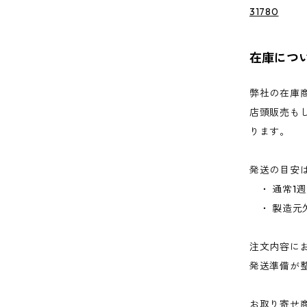
31780
在庫につ
弊社の在庫
店頭販売も
ります。
発送の目安
・ 通常1
・ 製造元
注文内容に
発送準備が
お取り寄せ