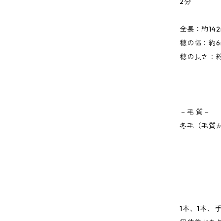
2分
全長：約142
穂の幅：約6
穂の長さ：約
－毛 質－
冬毛（毛質
1本、1本、