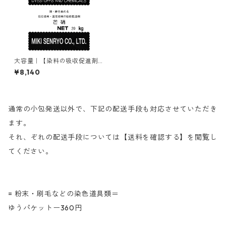
大容量｜【染料の吸収促進剤
（綿・麻用）】｜20kg｜無水
¥8,140
芒硝
通常の小包発送以外で、下記の配送手段も対応させていただき
ます。
それ、ぞれの配送手段については【送料を確認する】を閲覧し
てください。
= 粉末・刷毛などの染色道具類＝
ゆうパケットー360円