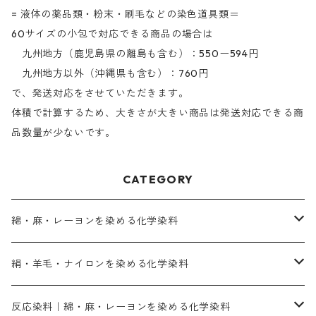
= 液体の薬品類・粉末・刷毛などの染色道具類＝
60サイズの小包で対応できる商品の場合は
九州地方（鹿児島県の離島も含む）：550ー594円
九州地方以外（沖縄県も含む）：760円
で、発送対応をさせていただきます。
体積で計算するため、大きさが大きい商品は発送対応できる商
品数量が少ないです。
CATEGORY
綿・麻・レーヨンを染める化学染料
直接染料－染色手順が簡単
絹・羊毛・ナイロンを染める化学染料
人気のおすすめ直接染料
お買い得品
反応染料｜綿・麻・レーヨンを染める化学染料