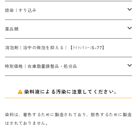
ローズMB｜鮮やかなピンク色）
スカイブルーMG｜緑みの空色
1kg
差し刷毛（1～4分、1本から販売可能）
ブロンHN２R｜赤茶色
洋型紙10番手｜中厚口｜約54cm×110cm
レオニールEHC｜反応染料用
ソルバライトS-70｜各種繊維の浸し染めに使用可能
型洗いブラシ
染料の定着向上剤
白場汚染防止剤
海藻系
脱色剤
捺染｜すり込み
ターキスブルーHNG｜緑みの空色
差し刷毛（5分～1寸、10本から取り寄せ）
ライトフィックスAコンク｜綿・麻もしくは直接染料で染めた素材
全体脱色｜ハイドロサルファイトコンク
アルカリ剤｜反応染料用
たんぱく質系
脱色助剤｜浸透・複色抑制剤
染料溶解剤｜染料の均一な浸透・吸着を補助する
薬品類
片羽刷毛
シルクフィックス３A｜絹の染料定着向上剤
部分脱色｜デグロリンSコンク
ソーダ灰
メイプロガムNP｜にじみ防止剤
染料溶解剤
化学糊（PVA）
捺染糊
ア行
消泡剤｜浴中の発泡を抑える｜【ﾗｲﾄｼﾘｺｰﾝS-77】
ネオフィックスFC200％｜反応染料で染めた素材
アミラヂンD｜浸透・複色抑制剤
セレナゾールPDN｜各種染料の染料溶解剤
メイプロガムNP（綿・麻・絹用｜直接・酸性・含金染料用）
防腐剤｜アルカリ性
白場汚染防止剤｜ソーピング剤｜水洗する際の再汚染防止剤
カ行
特別価格｜在庫数量調整品・処分品
アルギン酸ナトリウム（反応染料専用）
薬品｜編集中
サ行
クローバーリッパ―
染料液による汚染に注意してください。
尿素｜反応染料の捺染時の湿潤剤・溶解剤
捺染糊の防腐剤|｜アルカリ性｜【プロテクトールN】
タ行
ダルマ画鋲
染料は、着色するために製造されており、脱色するために製造
｜反応染料の還元防止剤リキッドタイプ
ナ行
粉末顔料
はされておりません。