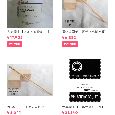
大容量｜【アルミ媒染剤】｜5
摺込み刷毛｜夏毛（毛質が硬
00g−5本入り｜塩化アルミニ
い）1分｜16本入り＊1セット
¥17,903
¥6,882
ウム
7%OFF
15%OFF
20本セット｜摺込み刷毛｜夏
大容量｜【白場汚染防止剤】
毛（毛質が硬い）0.5分
｜2kg×5本｜ホワイトクリー
¥8,041
¥21,340
ナＭ