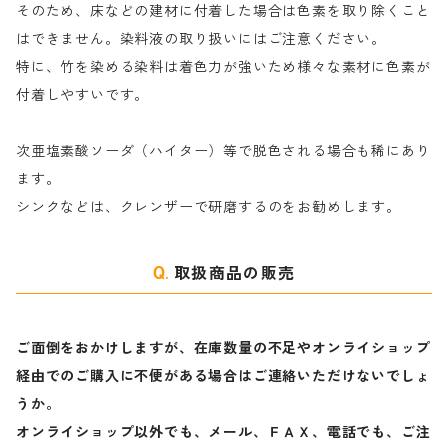
そのため、床などの建材に付着した場合は色素を取り除くこと
ハ行
綿・麻を染める染料
はできません。染料液の取り扱いにはご注意ください。
特に、竹を染める染料は着色力が強いため様々な素材に色素が
マ行
絹・羊毛を染める染料
付着しやすいです。
ヤ行
次亜塩素酸ソーダ（ハイター）等で脱色される場合も稀にあり
ます。
ラ行
シンクなどは、クレンザーで研磨するのをお勧めします。
取扱商品の販売
ご面倒をおかけしますが、在庫数量の不足やオンライショップ
経由でのご購入に不便がある場合はご連絡いただけないでしょ
うか。
オンライショップ以外でも、メール、ＦＡＸ、電話でも、ご注