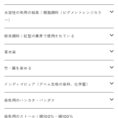
染色に必要な薬品類
染料一覧
お勧めの3原色（赤・青・黄色）
水溶性の布用の絵具｜樹脂顔料（ピグメントレンジカラ
ー）
補助薬品
人気のおすすめ染料
お勧め｜スミフィックス～
染色に必要な薬品類
3原色以外の色目
ネオカラー（色）
粉末顔料｜紅型の業界で使用されている
赤色系
赤色系
レマゾール
赤色
補助薬品
染色に必要な薬品
内容量：100g
バィンダー（定着剤）
赤色系
草木染
黄色系
黄色系
青色
アルカリ剤
補助薬品
内容量：500g
本洋紅
増粘剤
黄色系
植物染料
竹・籐を染める
橙色系
青色系
橙色｜20g入りのみ公開
吸収促進剤
捺染に必要な材料
定番の色合い
代用朱黄色口
ファストエロ―10GN（鮮やかな黄色）
人気のおすすめ植物染料
黄色系
青色系
濃染処理剤｜ソルバックスPS－900
人気のおすすめ竹・藤を染める染料
インディゴピュア（デニム生地の染料、化学藍）
青色系
紫色系
紫色｜20g入りのみ公開
ソーピング剤
捺染糊
銀朱本朱赤口
ファストエロ―5GN（黄色）
インド茜・西洋茜の個別販売
エロ―M3G｜定番の色合い
NSBAブルー
オレンジ系
白色｜胡粉
媒染剤
塩基性染料（混色可能）
初心者向けお試しセット販売
染色用のハンカチ・バンダナ
紫色系
橙色系
緑色｜20g入りのみ公開
染料の定着向上剤
その他の薬剤（調整中）
銀朱本朱黄口
ファストエロ―R（赤みの黄色）
インド茜・西洋茜のセット商品
エロー ＭＧＲ｜明るい緑みの黄色
群青
オレンヂMG｜黄みの橙色
アルミ媒染剤
ビスマークブロンB｜赤茶色
緑色系
赤色系
黒色｜在庫処分特価
ソーダ灰｜アルカリ性のPH調整剤
オリジナル染料｜スス竹色｜ミキセットファストブロンGR
インディゴピュア
45cm×45cm（ハンカチ）｜端の始末も綿糸｜タグなし
染色用のストール｜綿100％・絹100％
緑色系