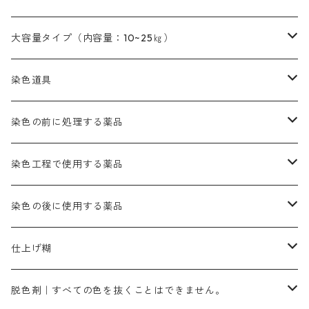
茶色｜20g入りのみ公開
本黄土（取り寄せ）
すおう｜赤色系
ゴールド エロー ＭＧ｜緑みの黄色
ミロリーブルー
オレンヂMGD（定番の色合い）
鉄媒染剤
塩基性エロ―｜液体タイプ
茶色系
レットMFB｜赤色（定番の色合い）
青色系
緑色｜在庫処分特価
藍染
アルカリ剤
54cm×54cm（バンダナ）｜端の始末も綿糸｜タグなし
大容量タイプ（内容量：10~25㎏）
茶色系
灰色｜20g入りのみ公開
かりやす｜黄色系
ゴールド エロー ＭＦＲ｜赤みの黄色
オレンヂMGR（赤みの橙色）
スズ媒染剤
塩基性レット｜赤色
灰色系
レットMG｜黄みの朱色
ネビーブルーMB（定番の色合い）
ぶどう糖
灰色系
紫色系
茶色｜在庫処分特価
染色用途のハンカチ・バンダナ
ハイドロサルファイトコンク
芒硝｜綿の染色時の吸収促進剤
染色道具
黒色
きはだ｜黄色系
ゴールド エロー ＭＧＲ｜山吹色
クロム媒染剤
メチレンブルー｜青色
黒色系
レットMGD｜朱色（定番の色合い）
ブルーMB（定番の色合い）
ハイドロサルファイトコンク
黒色系
バイオレットMFB
45cm×45cm（ハンカチ）｜端の始末も綿糸｜タグなし
緑色系
酸性剤
ソーダ灰｜アルカリ性のPH調整剤
刷毛
染色の前に処理する薬品
カッチ｜茶系
銅媒染液
塩基性ブラック｜黒色
染料一覧ー20g入り
ブリリアントレットMFBR｜青みの朱色
ブルーMR｜赤みの青色
PH調整剤は、直接店舗へ問い合わせください
20g
54cm×54cm（バンダナ）｜端の始末も綿糸｜タグなし
ダークグリンMG（定番の色合い）
摺込み刷毛（スリコミハケ）ー夏毛（硬いタイプ）
茶色系
硫酸第一鉄｜鉄媒染剤
ローケツ筆
精練剤｜汚れ落とし剤｜針状マルセル石鹸
染色工程で使用する薬品
霧島産・晩秋茶｜黄金色（赤みの黄色）｜準備中
メチルバイオレットピュアスペシャル｜紫色
染料一覧ー50g入り
レットM3B｜深みの赤色
ブルーMG｜空色
50g
グリーンMB｜緑色
摺込み刷毛（スリコミハケ）ー冬毛（柔らかいタイプ）
ダークブロンMFB｜こげ茶色
ローケツ用筆｜1本～販売
黒色系
洋型紙（9番手｜中薄口、10番手｜中厚口）
糊落とし剤｜ソルベンCA
染料の吸収促進剤
染色の後に使用する薬品
霧島産・晩秋茶｜媒染剤セット｜準備中
ローダミンB｜赤紫色｜マゼンダ色
染料一覧ー100g入り
ルビンMB｜赤紫色
スカイブルーMB｜緑みの空色
100g
グリーンMY｜黄緑色
摺込み刷毛（スリコミハケ）ーまとめ買い（値引き）
ブロンHNR｜こげ茶色
ローケツ用筆ー10%off｜20本セットお取り寄せ品
ブラックMK（赤みの黒色）
有償サンプル品｜約20cm×27cm
酢酸｜絹・羊毛・ナイロンに使用する
白色系（定番の色合い）
張木｜入荷待ち
濃染処理剤｜ソルバックスPS－900
染料のムラ染め抑制剤（均染剤）
ソーピング剤｜未定着の染料を除去すること
仕上げ糊
染料一覧ー500g入り
ピンクMB｜ピンク色
スカイブルーHNR｜緑みの空色
500g
引染刷毛（ヒキゾメハケ）
ブロンB｜赤茶色
ローケツ用筆ー10％off｜2、6、10、12号、各1本
ブラックMG（青みの黒色）
洋型紙9番手｜中薄口｜約54cm×110cm
芒硝｜綿・麻の染色に使用する。
ネオホワイトR
アゾリン200％｜綿・麻・絹・羊毛・ナイロンの染色
ネオポールB－300｜反応染料のソーピング剤
伸子
染料の浸透剤
仕上げ剤｜柔軟・平滑剤
カルボキシメチルセルロース（CMC）
脱色剤｜すべての色を抜くことはできません。
染料一覧ー1kg入り