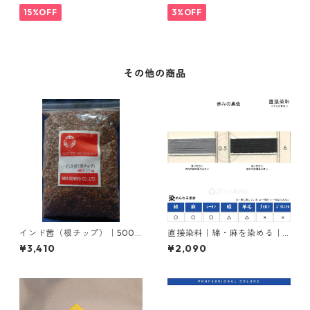
15%OFF
3%OFF
その他の商品
インド茜（根チップ）｜500g
直接染料｜綿・麻を染める｜2
｜植物染料
0g｜ダイレクトファストブラ
¥3,410
¥2,090
ックRC（赤みの黒色）