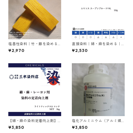
塩基性染料｜竹・籐を染める
直接染料｜綿・麻を染める｜5
｜100g｜塩基性エロー（液体
0g｜カヤラス スープラブルー
¥2,970
¥2,530
タイプ、黄色）
FFRL（青色）
【綿・麻の染料定着向上剤】
塩化アルミニウム（アルミ媒
｜1kg｜ライトフィックスAコ
染剤）｜500g入り
¥3,850
¥3,850
ンク