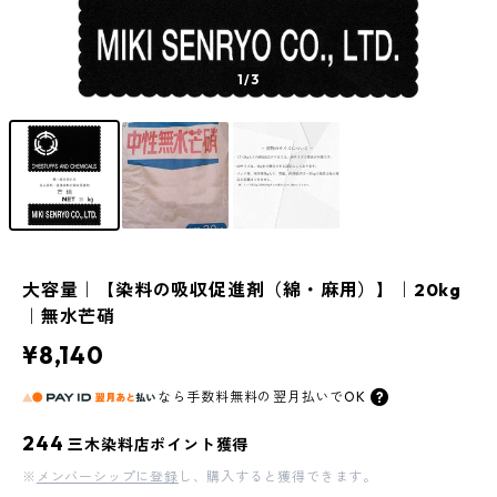
1
/3
大容量｜【染料の吸収促進剤（綿・麻用）】｜20kg
｜無水芒硝
¥8,140
なら
手数料無料の
翌月払いでOK
244
三木染料店ポイント獲得
※
メンバーシップに登録
し、購入すると獲得できます。