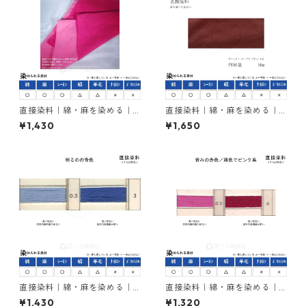
直接染料｜綿・麻を染める｜2
直接染料｜綿・麻を染める｜5
0g｜シリアスレット4B（青み
0g｜ダイレクトスープラブロ
¥1,430
¥1,650
の赤色）
ンFB（赤褐色）
直接染料｜綿・麻を染める｜2
直接染料｜綿・麻を染める｜2
0g｜ダイアゾールライトブル
0g｜ダイレクトブリリアント
¥1,430
¥1,320