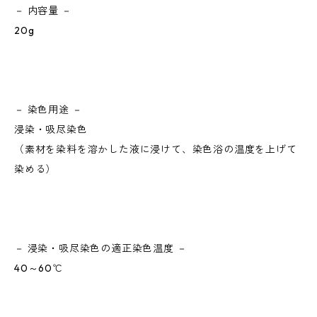
－ 内容量 －
20g
－ 染色用途 －
浸染・吸尽染色
（素材を染料を溶かした液に浸けて、染色浴の温度を上げて
染める）
－ 浸染・吸尽染色の適正染色温度 －
40～60℃