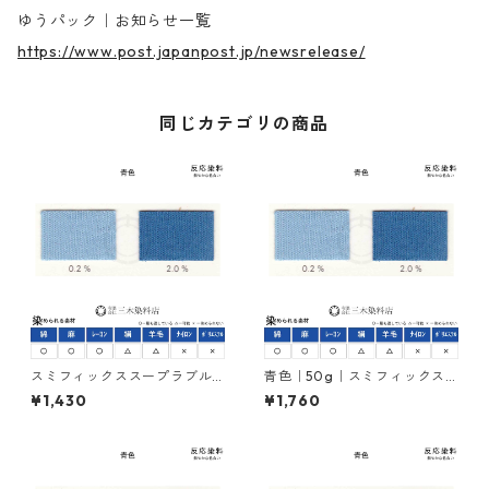
ゆうパック｜お知らせ一覧
https://www.post.japanpost.jp/newsrelease/
同じカテゴリの商品
スミフィックススープラブル
青色｜50g｜スミフィックス
ーBRF150％（青色｜20g）｜
スープラブルーBRF150％｜反
¥1,430
¥1,760
反応染料
応染料