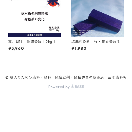
専用URL｜銅媒染液｜2kg｜
塩基性染料｜竹・籐を染める
【銅媒染剤】
｜20g｜メチルバイオレット
¥3,960
¥1,980
ピュアスペシャル（紫色）
© 職人のための染料・顔料・染色助剤・染色道具の販売店｜三木染料店
Powered by