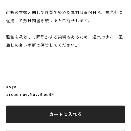
市販の衣類と同じで性質で染めた素材は直射日光、蛍光灯に
近接して数日間置き続けると色褪せします。
湿気を吸収して固形かする染料もあるため、湿気の少ない風
通しの良い場所で保管してください。
#dye
#reactnavyNavyBlueBF
カートに入れる