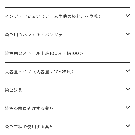
橙色系
青色系
橙色｜20g入りのみ公開
吸収促進剤
捺染に必要な材料
定番の色合い
代用朱黄色口
ファストエロ―10GN（鮮やかな黄色）
人気のおすすめ植物染料
黄色系
青色系
濃染処理剤｜ソルバックスPS－900
人気のおすすめ竹・藤を染める染料
インディゴピュア（デニム生地の染料、化学藍）
青色系
紫色系
紫色｜20g入りのみ公開
ソーピング剤
捺染糊
銀朱本朱赤口
ファストエロ―5GN（黄色）
インド茜・西洋茜の個別販売
エロ―M3G｜定番の色合い
NSBAブルー
オレンジ系
白色｜胡粉
媒染剤
塩基性染料（混色可能）
初心者向けお試しセット販売
染色用のハンカチ・バンダナ
紫色系
橙色系
緑色｜20g入りのみ公開
染料の定着向上剤
その他の薬剤（調整中）
銀朱本朱黄口
ファストエロ―R（赤みの黄色）
インド茜・西洋茜のセット商品
エロー ＭＧＲ｜明るい緑みの黄色
群青
オレンヂMG｜黄みの橙色
アルミ媒染剤
ビスマークブロンB｜赤茶色
緑色系
赤色系
黒色｜在庫処分特価
ソーダ灰｜アルカリ性のPH調整剤
オリジナル染料｜スス竹色｜ミキセットファストブロンGR
インディゴピュア
45cm×45cm（ハンカチ）｜端の始末も綿糸｜タグなし
染色用のストール｜綿100％・絹100％
緑色系
茶色｜20g入りのみ公開
本黄土（取り寄せ）
すおう｜赤色系
ゴールド エロー ＭＧ｜緑みの黄色
ミロリーブルー
オレンヂMGD（定番の色合い）
鉄媒染剤
塩基性エロ―｜液体タイプ
茶色系
レットMFB｜赤色（定番の色合い）
青色系
緑色｜在庫処分特価
藍染
アルカリ剤
54cm×54cm（バンダナ）｜端の始末も綿糸｜タグなし
大容量タイプ（内容量：10~25㎏）
茶色系
灰色｜20g入りのみ公開
かりやす｜黄色系
ゴールド エロー ＭＦＲ｜赤みの黄色
オレンヂMGR（赤みの橙色）
スズ媒染剤
塩基性レット｜赤色
灰色系
レットMG｜黄みの朱色
ネビーブルーMB（定番の色合い）
ぶどう糖
灰色系
紫色系
茶色｜在庫処分特価
染色用途のハンカチ・バンダナ
ハイドロサルファイトコンク
芒硝｜綿の染色時の吸収促進剤
染色道具
黒色
きはだ｜黄色系
ゴールド エロー ＭＧＲ｜山吹色
クロム媒染剤
メチレンブルー｜青色
黒色系
レットMGD｜朱色（定番の色合い）
ブルーMB（定番の色合い）
ハイドロサルファイトコンク
黒色系
バイオレットMFB
45cm×45cm（ハンカチ）｜端の始末も綿糸｜タグなし
緑色系
酸性剤
ソーダ灰｜アルカリ性のPH調整剤
刷毛
染色の前に処理する薬品
カッチ｜茶系
銅媒染液
塩基性ブラック｜黒色
染料一覧ー20g入り
ブリリアントレットMFBR｜青みの朱色
ブルーMR｜赤みの青色
PH調整剤は、直接店舗へ問い合わせください
20g
54cm×54cm（バンダナ）｜端の始末も綿糸｜タグなし
ダークグリンMG（定番の色合い）
摺込み刷毛（スリコミハケ）ー夏毛（硬いタイプ）
茶色系
硫酸第一鉄｜鉄媒染剤
ローケツ筆
精練剤｜汚れ落とし剤｜針状マルセル石鹸
染色工程で使用する薬品