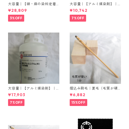
大容量｜【綿・麻の染料定着
大容量｜【アルミ媒染剤】｜5
向上剤】｜2kg×5本｜ライト
00g−3本入り｜塩化アルミニ
¥28,809
¥10,742
フィックスAコンク
ウム
3%OFF
7%OFF
大容量｜【アルミ媒染剤】｜5
摺込み刷毛｜夏毛（毛質が硬
00g−5本入り｜塩化アルミニ
い）1分｜16本入り＊1セット
¥17,903
¥6,882
ウム
7%OFF
15%OFF