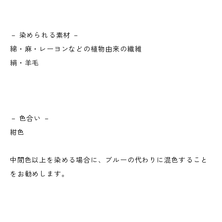
－ 染められる素材 －
綿・麻・レーヨンなどの植物由来の繊維
絹・羊毛
－ 色合い －
紺色
中間色以上を染める場合に、ブルーの代わりに混色すること
をお勧めします。