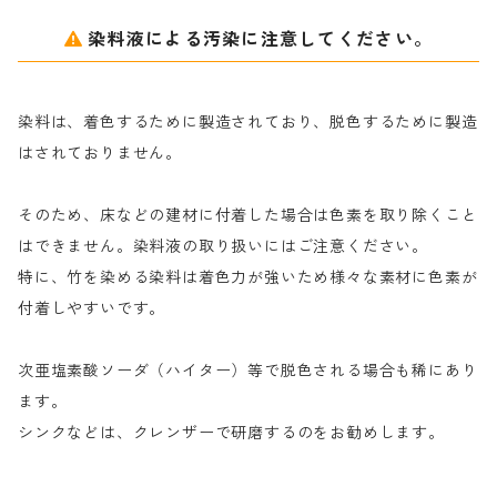
アルギン酸ナトリウム（反応染料専用）
薬品｜編集中
サ行
クローバーリッパ―
染料液による汚染に注意してください。
尿素｜反応染料の捺染時の湿潤剤・溶解剤
捺染糊の防腐剤|｜アルカリ性｜【プロテクトールN】
タ行
ダルマ画鋲
染料は、着色するために製造されており、脱色するために製造
｜反応染料の還元防止剤リキッドタイプ
ナ行
粉末顔料
はされておりません。
そのため、床などの建材に付着した場合は色素を取り除くこと
ハ行
綿・麻を染める染料
はできません。染料液の取り扱いにはご注意ください。
特に、竹を染める染料は着色力が強いため様々な素材に色素が
マ行
絹・羊毛を染める染料
付着しやすいです。
ヤ行
次亜塩素酸ソーダ（ハイター）等で脱色される場合も稀にあり
ます。
ラ行
シンクなどは、クレンザーで研磨するのをお勧めします。