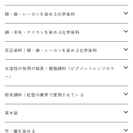
綿・麻・レーヨンを染める化学染料
直接染料－染色手順が簡単
絹・羊毛・ナイロンを染める化学染料
人気のおすすめ直接染料
お買い得品
反応染料｜綿・麻・レーヨンを染める化学染料
染色に必要な薬品類
染料一覧
お勧めの3原色（赤・青・黄色）
水溶性の布用の絵具｜樹脂顔料（ピグメントレンジカラ
ー）
補助薬品
人気のおすすめ染料
お勧め｜スミフィックス～
染色に必要な薬品類
3原色以外の色目
ネオカラー（色）
粉末顔料｜紅型の業界で使用されている
赤色系
赤色系
レマゾール
赤色
補助薬品
染色に必要な薬品
内容量：100g
バィンダー（定着剤）
赤色系
草木染
黄色系
黄色系
青色
アルカリ剤
補助薬品
内容量：500g
本洋紅
増粘剤
黄色系
植物染料
竹・籐を染める