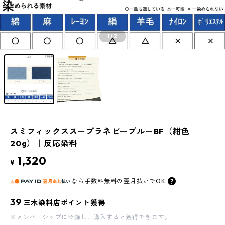
1
/2
スミフィックススープラネビーブルーBF（紺色｜
20g）｜反応染料
1,320
¥
なら
手数料無料の
翌月払いでOK
39
三木染料店ポイント獲得
※
メンバーシップに登録
し、購入すると獲得できます。