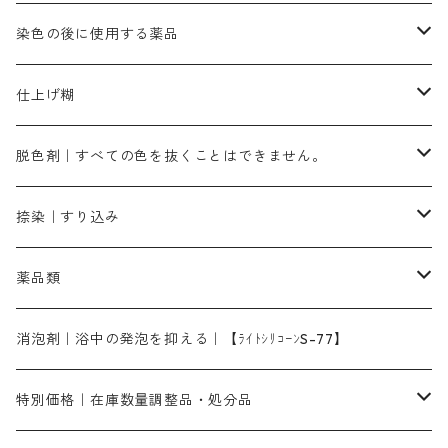
霧島産・晩秋茶｜黄金色（赤みの黄色）｜準備中
メチルバイオレットピュアスペシャル｜紫色
染料一覧ー50g入り
レットM3B｜深みの赤色
ブルーMG｜空色
50g
グリーンMB｜緑色
摺込み刷毛（スリコミハケ）ー冬毛（柔らかいタイプ）
ダークブロンMFB｜こげ茶色
ローケツ用筆｜1本～販売
黒色系
洋型紙（9番手｜中薄口、10番手｜中厚口）
糊落とし剤｜ソルベンCA
染料の吸収促進剤
染色の後に使用する薬品
霧島産・晩秋茶｜媒染剤セット｜準備中
ローダミンB｜赤紫色｜マゼンダ色
染料一覧ー100g入り
ルビンMB｜赤紫色
スカイブルーMB｜緑みの空色
100g
グリーンMY｜黄緑色
摺込み刷毛（スリコミハケ）ーまとめ買い（値引き）
ブロンHNR｜こげ茶色
ローケツ用筆ー10%off｜20本セットお取り寄せ品
ブラックMK（赤みの黒色）
有償サンプル品｜約20cm×27cm
酢酸｜絹・羊毛・ナイロンに使用する
白色系（定番の色合い）
張木｜入荷待ち
濃染処理剤｜ソルバックスPS－900
染料のムラ染め抑制剤（均染剤）
ソーピング剤｜未定着の染料を除去すること
仕上げ糊
染料一覧ー500g入り
ピンクMB｜ピンク色
スカイブルーHNR｜緑みの空色
500g
引染刷毛（ヒキゾメハケ）
ブロンB｜赤茶色
ローケツ用筆ー10％off｜2、6、10、12号、各1本
ブラックMG（青みの黒色）
洋型紙9番手｜中薄口｜約54cm×110cm
芒硝｜綿・麻の染色に使用する。
ネオホワイトR
アゾリン200％｜綿・麻・絹・羊毛・ナイロンの染色
ネオポールB－300｜反応染料のソーピング剤
伸子
染料の浸透剤
仕上げ剤｜柔軟・平滑剤
カルボキシメチルセルロース（CMC）
脱色剤｜すべての色を抜くことはできません。
染料一覧ー1kg入り
ローズMB｜鮮やかなピンク色）
スカイブルーMG｜緑みの空色
1kg
差し刷毛（1～4分、1本から販売可能）
ブロンHN２R｜赤茶色
洋型紙10番手｜中厚口｜約54cm×110cm
レオニールEHC｜反応染料用
ソルバライトS-70｜各種繊維の浸し染めに使用可能
型洗いブラシ
染料の定着向上剤
白場汚染防止剤
海藻系
脱色剤
捺染｜すり込み
ターキスブルーHNG｜緑みの空色
差し刷毛（5分～1寸、10本から取り寄せ）
ライトフィックスAコンク｜綿・麻もしくは直接染料で染めた素材
全体脱色｜ハイドロサルファイトコンク
アルカリ剤｜反応染料用
たんぱく質系
脱色助剤｜浸透・複色抑制剤
染料溶解剤｜染料の均一な浸透・吸着を補助する
薬品類
片羽刷毛
シルクフィックス３A｜絹の染料定着向上剤
部分脱色｜デグロリンSコンク
ソーダ灰
メイプロガムNP｜にじみ防止剤
染料溶解剤
化学糊（PVA）
捺染糊
ア行
消泡剤｜浴中の発泡を抑える｜【ﾗｲﾄｼﾘｺｰﾝS-77】
ネオフィックスFC200％｜反応染料で染めた素材
アミラヂンD｜浸透・複色抑制剤
セレナゾールPDN｜各種染料の染料溶解剤
メイプロガムNP（綿・麻・絹用｜直接・酸性・含金染料用）
防腐剤｜アルカリ性
白場汚染防止剤｜ソーピング剤｜水洗する際の再汚染防止剤
カ行
特別価格｜在庫数量調整品・処分品