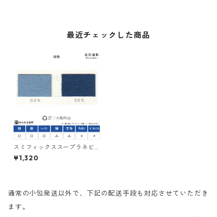
最近チェックした商品
スミフィックススープラネビ
ーブルーBF（紺色｜20g）｜
¥1,320
反応染料
通常の小包発送以外で、下記の配送手段も対応させていただき
ます。