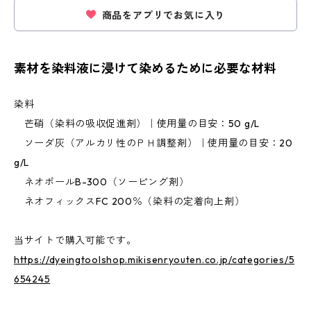
商品をアプリでお気に入り
素材を染料液に浸けて染めるために必要な材料
染料
芒硝（染料の吸収促進剤）｜使用量の目安：50 g/L
ソーダ灰（アルカリ性のＰＨ調整剤）｜使用量の目安：20
g/L
ネオポールB-300（ソーピング剤）
ネオフィックスFC 200％（染料の定着向上剤）
当サイトで購入可能です。
https://dyeingtoolshop.mikisenryouten.co.jp/categories/5
654245