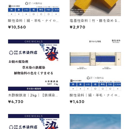
酸性染料｜絹・羊毛・ナイロ
塩基性染料｜竹・籐を染める
ンを染める｜500g｜アシッド
｜100g｜塩基性エロー（液体
¥10,560
¥2,970
ミーリングサイアニンGR（紺
タイプ、黄色）
色）
木酢酸鉄液｜2kg｜【鉄媒染
酸性染料｜絹・羊毛・ナイロ
剤】
ンを染める｜20g｜アンスラ
¥4,730
¥1,430
センブルーFBR（鮮やかな青
色）