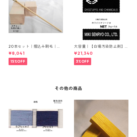
20本セット｜摺込み刷毛｜夏
大容量｜【白場汚染防止剤】
毛（毛質が硬い）0.5分
｜2kg×5本｜ホワイトクリー
¥8,041
¥21,340
ナＭ
15%OFF
3%OFF
その他の商品