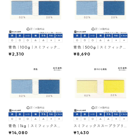
青色｜100g｜スミフィックス
青色｜500g｜スミフィックス
スープラブルーBRF150％｜反
スープラブルーBRF150％｜反
¥2,310
¥8,690
応染料
応染料
青色｜1kg｜スミフィックスス
スミフィックススープラブリ
ープラブルーBRF150％｜反応
リアントエロー3GF150%（黄
¥14,080
¥1,430
染料
色｜20g）｜反応染料