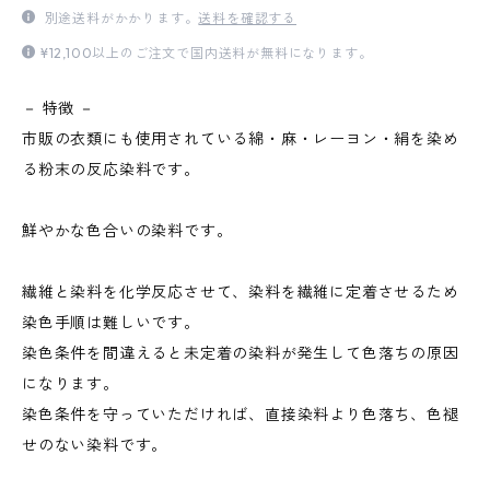
別途送料がかかります。
送料を確認する
¥12,100以上のご注文で国内送料が無料になります。
－ 特徴 －
市販の衣類にも使用されている綿・麻・レーヨン・絹を染め
る粉末の反応染料です。
鮮やかな色合いの染料です。
繊維と染料を化学反応させて、染料を繊維に定着させるため
染色手順は難しいです。
染色条件を間違えると未定着の染料が発生して色落ちの原因
になります。
染色条件を守っていただければ、直接染料より色落ち、色褪
せのない染料です。