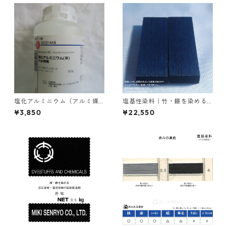
塩化アルミニウム（アルミ媒
塩基性染料｜竹・籐を染める
染剤）｜500g入り
｜1kg｜塩基性ブラック（黒色
¥3,850
¥22,550
系）