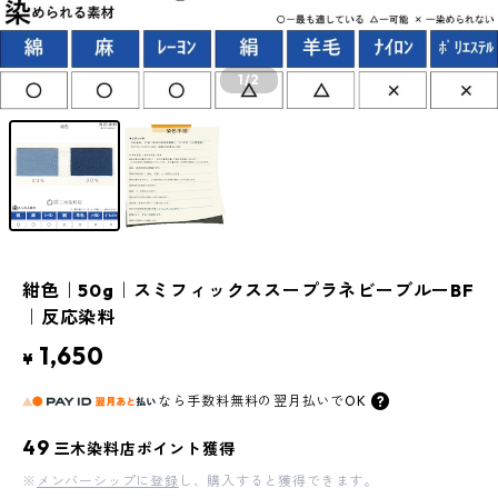
1
/2
紺色｜50g｜スミフィックススープラネビーブルーBF
｜反応染料
1,650
¥
なら
手数料無料の
翌月払いでOK
49
三木染料店ポイント獲得
※
メンバーシップに登録
し、購入すると獲得できます。