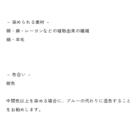
－ 染められる素材 －
綿・麻・レーヨンなどの植物由来の繊維
絹・羊毛
－ 色合い －
紺色
中間色以上を染める場合に、ブルーの代わりに混色すること
をお勧めします。