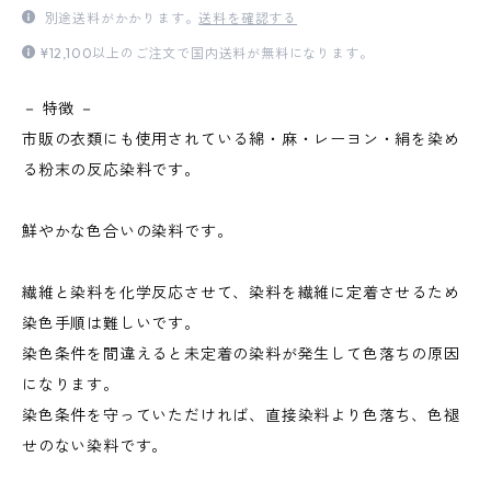
別途送料がかかります。
送料を確認する
¥12,100以上のご注文で国内送料が無料になります。
－ 特徴 －
市販の衣類にも使用されている綿・麻・レーヨン・絹を染め
る粉末の反応染料です。
鮮やかな色合いの染料です。
繊維と染料を化学反応させて、染料を繊維に定着させるため
染色手順は難しいです。
染色条件を間違えると未定着の染料が発生して色落ちの原因
になります。
染色条件を守っていただければ、直接染料より色落ち、色褪
せのない染料です。