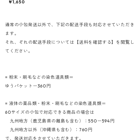
¥1,650
応染料
通常の小包発送以外で、下記の配送手段も対応させていただき
ます。
それ、ぞれの配送手段については【送料を確認する】を閲覧し
てください。
= 粉末・刷毛などの染色道具類＝
ゆうパケットー360円
= 液体の薬品類・粉末・刷毛などの染色道具類＝
60サイズの小包で対応できる商品の場合は
九州地方（鹿児島県の離島も含む）：550ー594円
九州地方以外（沖縄県も含む）：760円
で、発送対応をさせていただきます。