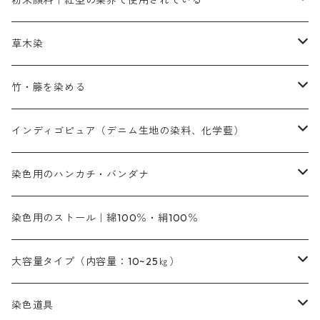
粉末顔料｜紅型の業界で使用されている
赤色系
赤色系
レマゾール
赤色
補助薬品
染色に必要な薬品
内容量：100g
バィンダー（定着剤）
赤色系
草木染
黄色系
黄色系
青色
アルカリ剤
補助薬品
内容量：500g
本洋紅
増粘剤
黄色系
植物染料
竹・籐を染める
橙色系
青色系
橙色｜20g入りのみ公開
吸収促進剤
捺染に必要な材料
定番の色合い
代用朱黄色口
ファストエロ―10GN（鮮やかな黄色）
人気のおすすめ植物染料
黄色系
青色系
濃染処理剤｜ソルバックスPS－900
人気のおすすめ竹・藤を染める染料
インディゴピュア（デニム生地の染料、化学藍）
青色系
紫色系
紫色｜20g入りのみ公開
ソーピング剤
捺染糊
銀朱本朱赤口
ファストエロ―5GN（黄色）
インド茜・西洋茜の個別販売
エロ―M3G｜定番の色合い
NSBAブルー
オレンジ系
白色｜胡粉
媒染剤
塩基性染料（混色可能）
初心者向けお試しセット販売
染色用のハンカチ・バンダナ
紫色系
橙色系
緑色｜20g入りのみ公開
染料の定着向上剤
その他の薬剤（調整中）
銀朱本朱黄口
ファストエロ―R（赤みの黄色）
インド茜・西洋茜のセット商品
エロー ＭＧＲ｜明るい緑みの黄色
群青
オレンヂMG｜黄みの橙色
アルミ媒染剤
ビスマークブロンB｜赤茶色
緑色系
赤色系
黒色｜在庫処分特価
ソーダ灰｜アルカリ性のPH調整剤
オリジナル染料｜スス竹色｜ミキセットファストブロンGR
インディゴピュア
45cm×45cm（ハンカチ）｜端の始末も綿糸｜タグなし
染色用のストール｜綿100％・絹100％
緑色系
茶色｜20g入りのみ公開
本黄土（取り寄せ）
すおう｜赤色系
ゴールド エロー ＭＧ｜緑みの黄色
ミロリーブルー
オレンヂMGD（定番の色合い）
鉄媒染剤
塩基性エロ―｜液体タイプ
茶色系
レットMFB｜赤色（定番の色合い）
青色系
緑色｜在庫処分特価
藍染
アルカリ剤
54cm×54cm（バンダナ）｜端の始末も綿糸｜タグなし
大容量タイプ（内容量：10~25㎏）
茶色系
灰色｜20g入りのみ公開
かりやす｜黄色系
ゴールド エロー ＭＦＲ｜赤みの黄色
オレンヂMGR（赤みの橙色）
スズ媒染剤
塩基性レット｜赤色
灰色系
レットMG｜黄みの朱色
ネビーブルーMB（定番の色合い）
ぶどう糖
灰色系
紫色系
茶色｜在庫処分特価
染色用途のハンカチ・バンダナ
ハイドロサルファイトコンク
芒硝｜綿の染色時の吸収促進剤
染色道具
黒色