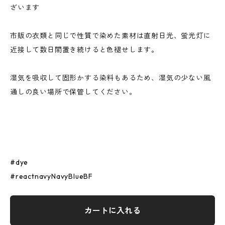
ざいます
市販の衣類と同じで性質で染めた素材は直射日光、蛍光灯に
近接して数日間置き続けると色褪せします。
湿気を吸収して固形かする染料もあるため、湿気の少ない風
通しの良い場所で保管してください。
#dye
#reactnavyNavyBlueBF
カートに入れる