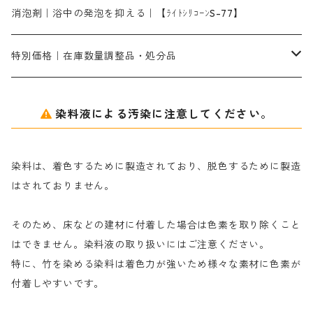
シルクフィックス３A｜絹の染料定着向上剤
部分脱色｜デグロリンSコンク
ソーダ灰
メイプロガムNP｜にじみ防止剤
染料溶解剤
化学糊（PVA）
捺染糊
ア行
消泡剤｜浴中の発泡を抑える｜【ﾗｲﾄｼﾘｺｰﾝS-77】
ネオフィックスFC200％｜反応染料で染めた素材
アミラヂンD｜浸透・複色抑制剤
セレナゾールPDN｜各種染料の染料溶解剤
メイプロガムNP（綿・麻・絹用｜直接・酸性・含金染料用）
防腐剤｜アルカリ性
白場汚染防止剤｜ソーピング剤｜水洗する際の再汚染防止剤
カ行
特別価格｜在庫数量調整品・処分品
アルギン酸ナトリウム（反応染料専用）
薬品｜編集中
サ行
クローバーリッパ―
染料液による汚染に注意してください。
尿素｜反応染料の捺染時の湿潤剤・溶解剤
捺染糊の防腐剤|｜アルカリ性｜【プロテクトールN】
タ行
ダルマ画鋲
染料は、着色するために製造されており、脱色するために製造
｜反応染料の還元防止剤リキッドタイプ
ナ行
粉末顔料
はされておりません。
そのため、床などの建材に付着した場合は色素を取り除くこと
ハ行
綿・麻を染める染料
はできません。染料液の取り扱いにはご注意ください。
特に、竹を染める染料は着色力が強いため様々な素材に色素が
マ行
絹・羊毛を染める染料
付着しやすいです。
ヤ行