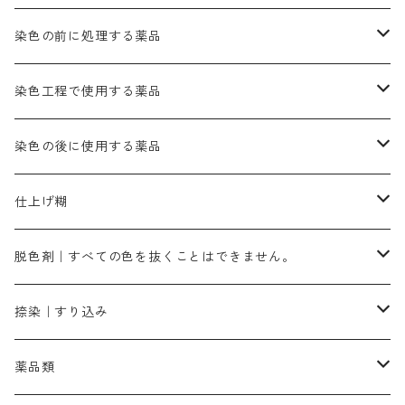
きはだ｜黄色系
ゴールド エロー ＭＧＲ｜山吹色
クロム媒染剤
メチレンブルー｜青色
黒色系
レットMGD｜朱色（定番の色合い）
ブルーMB（定番の色合い）
ハイドロサルファイトコンク
黒色系
バイオレットMFB
45cm×45cm（ハンカチ）｜端の始末も綿糸｜タグなし
緑色系
酸性剤
ソーダ灰｜アルカリ性のPH調整剤
刷毛
染色の前に処理する薬品
カッチ｜茶系
銅媒染液
塩基性ブラック｜黒色
染料一覧ー20g入り
ブリリアントレットMFBR｜青みの朱色
ブルーMR｜赤みの青色
PH調整剤は、直接店舗へ問い合わせください
20g
54cm×54cm（バンダナ）｜端の始末も綿糸｜タグなし
ダークグリンMG（定番の色合い）
摺込み刷毛（スリコミハケ）ー夏毛（硬いタイプ）
茶色系
硫酸第一鉄｜鉄媒染剤
ローケツ筆
精練剤｜汚れ落とし剤｜針状マルセル石鹸
染色工程で使用する薬品
霧島産・晩秋茶｜黄金色（赤みの黄色）｜準備中
メチルバイオレットピュアスペシャル｜紫色
染料一覧ー50g入り
レットM3B｜深みの赤色
ブルーMG｜空色
50g
グリーンMB｜緑色
摺込み刷毛（スリコミハケ）ー冬毛（柔らかいタイプ）
ダークブロンMFB｜こげ茶色
ローケツ用筆｜1本～販売
黒色系
洋型紙（9番手｜中薄口、10番手｜中厚口）
糊落とし剤｜ソルベンCA
染料の吸収促進剤
染色の後に使用する薬品
霧島産・晩秋茶｜媒染剤セット｜準備中
ローダミンB｜赤紫色｜マゼンダ色
染料一覧ー100g入り
ルビンMB｜赤紫色
スカイブルーMB｜緑みの空色
100g
グリーンMY｜黄緑色
摺込み刷毛（スリコミハケ）ーまとめ買い（値引き）
ブロンHNR｜こげ茶色
ローケツ用筆ー10%off｜20本セットお取り寄せ品
ブラックMK（赤みの黒色）
有償サンプル品｜約20cm×27cm
酢酸｜絹・羊毛・ナイロンに使用する
白色系（定番の色合い）
張木｜入荷待ち
濃染処理剤｜ソルバックスPS－900
染料のムラ染め抑制剤（均染剤）
ソーピング剤｜未定着の染料を除去すること
仕上げ糊
染料一覧ー500g入り
ピンクMB｜ピンク色
スカイブルーHNR｜緑みの空色
500g
引染刷毛（ヒキゾメハケ）
ブロンB｜赤茶色
ローケツ用筆ー10％off｜2、6、10、12号、各1本
ブラックMG（青みの黒色）
洋型紙9番手｜中薄口｜約54cm×110cm
芒硝｜綿・麻の染色に使用する。
ネオホワイトR
アゾリン200％｜綿・麻・絹・羊毛・ナイロンの染色
ネオポールB－300｜反応染料のソーピング剤
伸子
染料の浸透剤
仕上げ剤｜柔軟・平滑剤
カルボキシメチルセルロース（CMC）
脱色剤｜すべての色を抜くことはできません。
染料一覧ー1kg入り
ローズMB｜鮮やかなピンク色）
スカイブルーMG｜緑みの空色
1kg
差し刷毛（1～4分、1本から販売可能）
ブロンHN２R｜赤茶色
洋型紙10番手｜中厚口｜約54cm×110cm
レオニールEHC｜反応染料用
ソルバライトS-70｜各種繊維の浸し染めに使用可能
型洗いブラシ
染料の定着向上剤
白場汚染防止剤
海藻系
脱色剤
捺染｜すり込み
ターキスブルーHNG｜緑みの空色
差し刷毛（5分～1寸、10本から取り寄せ）
ライトフィックスAコンク｜綿・麻もしくは直接染料で染めた素材
全体脱色｜ハイドロサルファイトコンク
アルカリ剤｜反応染料用
たんぱく質系
脱色助剤｜浸透・複色抑制剤
染料溶解剤｜染料の均一な浸透・吸着を補助する
薬品類
片羽刷毛