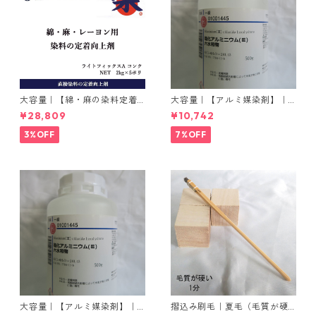
大容量｜【綿・麻の染料定着
大容量｜【アルミ媒染剤】｜5
向上剤】｜2kg×5本｜ライト
00g−3本入り｜塩化アルミニ
¥28,809
¥10,742
フィックスAコンク
ウム
3%OFF
7%OFF
大容量｜【アルミ媒染剤】｜5
摺込み刷毛｜夏毛（毛質が硬