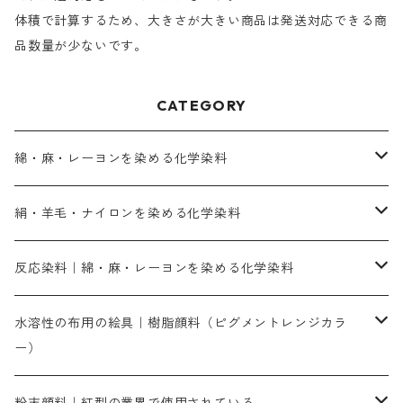
体積で計算するため、大きさが大きい商品は発送対応できる商
品数量が少ないです。
CATEGORY
綿・麻・レーヨンを染める化学染料
直接染料－染色手順が簡単
絹・羊毛・ナイロンを染める化学染料
人気のおすすめ直接染料
お買い得品
反応染料｜綿・麻・レーヨンを染める化学染料
染色に必要な薬品類
染料一覧
お勧めの3原色（赤・青・黄色）
水溶性の布用の絵具｜樹脂顔料（ピグメントレンジカラ
ー）
補助薬品
人気のおすすめ染料
お勧め｜スミフィックス～
染色に必要な薬品類
3原色以外の色目
ネオカラー（色）