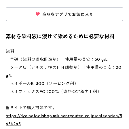
商品をアプリでお気に入り
素材を染料液に浸けて染めるために必要な材料
染料
芒硝（染料の吸収促進剤）｜使用量の目安：50 g/L
ソーダ灰（アルカリ性のＰＨ調整剤）｜使用量の目安：20
g/L
ネオポールB-300（ソーピング剤）
ネオフィックスFC 200％（染料の定着向上剤）
当サイトで購入可能です。
https://dyeingtoolshop.mikisenryouten.co.jp/categories/5
654245