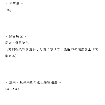
－ 内容量 －
50g
－ 染色用途 －
浸染・吸尽染色
（素材を染料を溶かした液に浸けて、染色浴の温度を上げて
染める）
－ 浸染・吸尽染色の適正染色温度 －
40～60℃