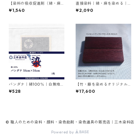
【染料の吸収促進剤（綿・麻
直接染料｜綿・麻を染める｜2
用）】｜500g｜無水芒硝
0g｜ダイレクトファストブラ
¥1,540
¥2,090
ックRC（赤みの黒色）
バンダナ｜綿100％｜白無地｜
【竹・籐を染めるオリジナル
54cm×54cm×1枚
染料】｜1kg｜ミキセットファ
¥528
¥17,600
ストブロンＧＲ（こげ茶色）
© 職人のための染料・顔料・染色助剤・染色道具の販売店｜三木染料店
Powered by