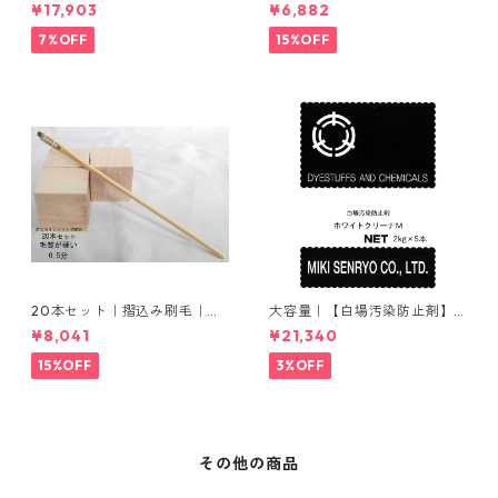
00g−5本入り｜塩化アルミニ
い）1分｜16本入り＊1セット
¥17,903
¥6,882
ウム
7%OFF
15%OFF
20本セット｜摺込み刷毛｜夏
大容量｜【白場汚染防止剤】
毛（毛質が硬い）0.5分
｜2kg×5本｜ホワイトクリー
¥8,041
¥21,340
ナＭ
15%OFF
3%OFF
その他の商品