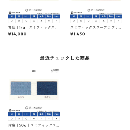
青色｜1kg｜スミフィックスス
スミフィックススープラブリ
ープラブルーBRF150％｜反応
リアントエロー3GF150%（黄
¥14,080
¥1,430
染料
色｜20g）｜反応染料
最近チェックした商品
紺色｜50g｜スミフィックス
スープラネビーブルーBF｜反