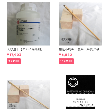
大容量｜【アルミ媒染剤】｜5
摺込み刷毛｜夏毛（毛質が硬
00g−5本入り｜塩化アルミニ
い）1分｜16本入り＊1セット
¥17,903
¥6,882
ウム
7%OFF
15%OFF