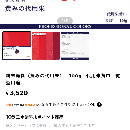
1
/3
粉末顔料（黄みの代用朱）｜100g｜代用朱黄口｜紅
型用途
3,520
¥
なら
手数料無料の
翌月払いでOK
105
三木染料店ポイント獲得
※
メンバーシップに登録
し、購入すると獲得できます。