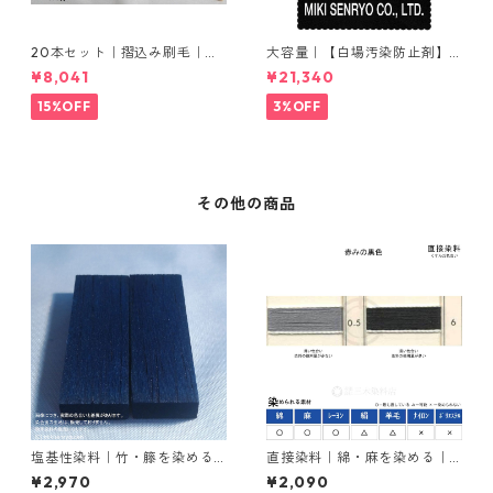
20本セット｜摺込み刷毛｜夏
大容量｜【白場汚染防止剤】
毛（毛質が硬い）0.5分
｜2kg×5本｜ホワイトクリー
¥8,041
¥21,340
ナＭ
15%OFF
3%OFF
その他の商品
塩基性染料｜竹・籐を染める
直接染料｜綿・麻を染める｜2
｜100g｜塩基性ブラック（黒
0g｜ダイレクトファストブラ
¥2,970
¥2,090
色系）
ックRC（赤みの黒色）