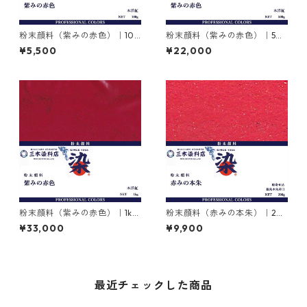
粉末顔料（紫みの赤色）｜100
粉末顔料（紫みの赤色）｜50
g｜本洋紅｜紅型用途
0g｜本洋紅｜紅型用途
¥5,500
¥22,000
粉末顔料（紫みの赤色）｜1kg
粉末顔料（赤みの本朱）｜20
｜本洋紅｜紅型用途
0g（風袋込み）｜銀朱本朱赤
¥33,000
¥9,900
口｜紅型用途
最近チェックした商品