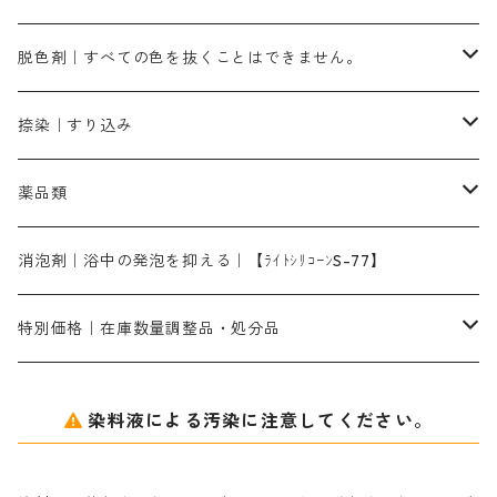
染料一覧ー500g入り
ピンクMB｜ピンク色
スカイブルーHNR｜緑みの空色
500g
引染刷毛（ヒキゾメハケ）
ブロンB｜赤茶色
ローケツ用筆ー10％off｜2、6、10、12号、各1本
ブラックMG（青みの黒色）
洋型紙9番手｜中薄口｜約54cm×110cm
芒硝｜綿・麻の染色に使用する。
ネオホワイトR
アゾリン200％｜綿・麻・絹・羊毛・ナイロンの染色
ネオポールB－300｜反応染料のソーピング剤
伸子
染料の浸透剤
仕上げ剤｜柔軟・平滑剤
カルボキシメチルセルロース（CMC）
脱色剤｜すべての色を抜くことはできません。
染料一覧ー1kg入り
ローズMB｜鮮やかなピンク色）
スカイブルーMG｜緑みの空色
1kg
差し刷毛（1～4分、1本から販売可能）
ブロンHN２R｜赤茶色
洋型紙10番手｜中厚口｜約54cm×110cm
レオニールEHC｜反応染料用
ソルバライトS-70｜各種繊維の浸し染めに使用可能
型洗いブラシ
染料の定着向上剤
白場汚染防止剤
海藻系
脱色剤
捺染｜すり込み
ターキスブルーHNG｜緑みの空色
差し刷毛（5分～1寸、10本から取り寄せ）
ライトフィックスAコンク｜綿・麻もしくは直接染料で染めた素材
全体脱色｜ハイドロサルファイトコンク
アルカリ剤｜反応染料用
たんぱく質系
脱色助剤｜浸透・複色抑制剤
染料溶解剤｜染料の均一な浸透・吸着を補助する
薬品類
片羽刷毛
シルクフィックス３A｜絹の染料定着向上剤
部分脱色｜デグロリンSコンク
ソーダ灰
メイプロガムNP｜にじみ防止剤
染料溶解剤
化学糊（PVA）
捺染糊
ア行
消泡剤｜浴中の発泡を抑える｜【ﾗｲﾄｼﾘｺｰﾝS-77】
ネオフィックスFC200％｜反応染料で染めた素材
アミラヂンD｜浸透・複色抑制剤
セレナゾールPDN｜各種染料の染料溶解剤
メイプロガムNP（綿・麻・絹用｜直接・酸性・含金染料用）
防腐剤｜アルカリ性
白場汚染防止剤｜ソーピング剤｜水洗する際の再汚染防止剤
カ行
特別価格｜在庫数量調整品・処分品
アルギン酸ナトリウム（反応染料専用）
薬品｜編集中
サ行
クローバーリッパ―
染料液による汚染に注意してください。
尿素｜反応染料の捺染時の湿潤剤・溶解剤
捺染糊の防腐剤|｜アルカリ性｜【プロテクトールN】
タ行
ダルマ画鋲