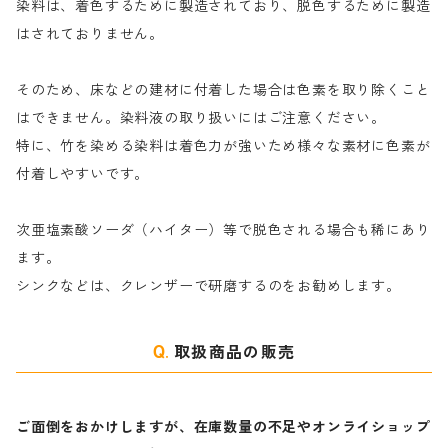
染料は、着色するために製造されており、脱色するために製造
｜反応染料の還元防止剤リキッドタイプ
ナ行
粉末顔料
はされておりません。
そのため、床などの建材に付着した場合は色素を取り除くこと
ハ行
綿・麻を染める染料
はできません。染料液の取り扱いにはご注意ください。
特に、竹を染める染料は着色力が強いため様々な素材に色素が
マ行
絹・羊毛を染める染料
付着しやすいです。
ヤ行
次亜塩素酸ソーダ（ハイター）等で脱色される場合も稀にあり
ます。
ラ行
シンクなどは、クレンザーで研磨するのをお勧めします。
取扱商品の販売
ご面倒をおかけしますが、在庫数量の不足やオンライショップ