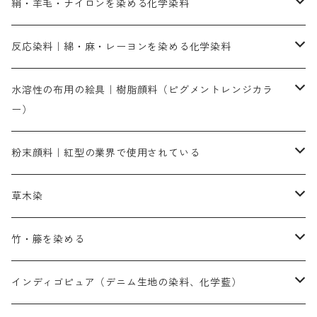
直接染料－染色手順が簡単
絹・羊毛・ナイロンを染める化学染料
人気のおすすめ直接染料
お買い得品
反応染料｜綿・麻・レーヨンを染める化学染料
染色に必要な薬品類
染料一覧
お勧めの3原色（赤・青・黄色）
水溶性の布用の絵具｜樹脂顔料（ピグメントレンジカラ
ー）
補助薬品
人気のおすすめ染料
お勧め｜スミフィックス～
染色に必要な薬品類
3原色以外の色目
ネオカラー（色）
粉末顔料｜紅型の業界で使用されている
赤色系
赤色系
レマゾール
赤色
補助薬品
染色に必要な薬品
内容量：100g
バィンダー（定着剤）
赤色系
草木染
黄色系
黄色系
青色
アルカリ剤
補助薬品
内容量：500g
本洋紅
増粘剤
黄色系
植物染料
竹・籐を染める
橙色系
青色系
橙色｜20g入りのみ公開
吸収促進剤
捺染に必要な材料
定番の色合い
代用朱黄色口
ファストエロ―10GN（鮮やかな黄色）
人気のおすすめ植物染料
黄色系
青色系
濃染処理剤｜ソルバックスPS－900
人気のおすすめ竹・藤を染める染料
インディゴピュア（デニム生地の染料、化学藍）
青色系
紫色系
紫色｜20g入りのみ公開
ソーピング剤
捺染糊
銀朱本朱赤口