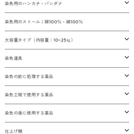
ファストエロ―5GN（黄色）
インド茜・西洋茜の個別販売
エロ―M3G｜定番の色合い
NSBAブルー
オレンジ系
白色｜胡粉
媒染剤
塩基性染料（混色可能）
初心者向けお試しセット販売
染色用のハンカチ・バンダナ
紫色系
橙色系
緑色｜20g入りのみ公開
染料の定着向上剤
その他の薬剤（調整中）
銀朱本朱黄口
ファストエロ―R（赤みの黄色）
インド茜・西洋茜のセット商品
エロー ＭＧＲ｜明るい緑みの黄色
群青
オレンヂMG｜黄みの橙色
アルミ媒染剤
ビスマークブロンB｜赤茶色
緑色系
赤色系
黒色｜在庫処分特価
ソーダ灰｜アルカリ性のPH調整剤
オリジナル染料｜スス竹色｜ミキセットファストブロンGR
インディゴピュア
45cm×45cm（ハンカチ）｜端の始末も綿糸｜タグなし
染色用のストール｜綿100％・絹100％
緑色系
茶色｜20g入りのみ公開
本黄土（取り寄せ）
すおう｜赤色系
ゴールド エロー ＭＧ｜緑みの黄色
ミロリーブルー
オレンヂMGD（定番の色合い）
鉄媒染剤
塩基性エロ―｜液体タイプ
茶色系
レットMFB｜赤色（定番の色合い）
青色系
緑色｜在庫処分特価
藍染
アルカリ剤
54cm×54cm（バンダナ）｜端の始末も綿糸｜タグなし
大容量タイプ（内容量：10~25㎏）
茶色系
灰色｜20g入りのみ公開
かりやす｜黄色系
ゴールド エロー ＭＦＲ｜赤みの黄色
オレンヂMGR（赤みの橙色）
スズ媒染剤
塩基性レット｜赤色
灰色系
レットMG｜黄みの朱色
ネビーブルーMB（定番の色合い）
ぶどう糖
灰色系
紫色系
茶色｜在庫処分特価
染色用途のハンカチ・バンダナ
ハイドロサルファイトコンク
芒硝｜綿の染色時の吸収促進剤
染色道具
黒色
きはだ｜黄色系
ゴールド エロー ＭＧＲ｜山吹色
クロム媒染剤
メチレンブルー｜青色
黒色系
レットMGD｜朱色（定番の色合い）
ブルーMB（定番の色合い）
ハイドロサルファイトコンク
黒色系
バイオレットMFB
45cm×45cm（ハンカチ）｜端の始末も綿糸｜タグなし
緑色系
酸性剤
ソーダ灰｜アルカリ性のPH調整剤
刷毛
染色の前に処理する薬品
カッチ｜茶系
銅媒染液
塩基性ブラック｜黒色
染料一覧ー20g入り
ブリリアントレットMFBR｜青みの朱色
ブルーMR｜赤みの青色
PH調整剤は、直接店舗へ問い合わせください
20g
54cm×54cm（バンダナ）｜端の始末も綿糸｜タグなし
ダークグリンMG（定番の色合い）
摺込み刷毛（スリコミハケ）ー夏毛（硬いタイプ）
茶色系
硫酸第一鉄｜鉄媒染剤
ローケツ筆
精練剤｜汚れ落とし剤｜針状マルセル石鹸
染色工程で使用する薬品
霧島産・晩秋茶｜黄金色（赤みの黄色）｜準備中
メチルバイオレットピュアスペシャル｜紫色
染料一覧ー50g入り
レットM3B｜深みの赤色
ブルーMG｜空色
50g
グリーンMB｜緑色
摺込み刷毛（スリコミハケ）ー冬毛（柔らかいタイプ）
ダークブロンMFB｜こげ茶色
ローケツ用筆｜1本～販売
黒色系
洋型紙（9番手｜中薄口、10番手｜中厚口）
糊落とし剤｜ソルベンCA
染料の吸収促進剤
染色の後に使用する薬品
霧島産・晩秋茶｜媒染剤セット｜準備中
ローダミンB｜赤紫色｜マゼンダ色
染料一覧ー100g入り
ルビンMB｜赤紫色
スカイブルーMB｜緑みの空色
100g
グリーンMY｜黄緑色
摺込み刷毛（スリコミハケ）ーまとめ買い（値引き）
ブロンHNR｜こげ茶色
ローケツ用筆ー10%off｜20本セットお取り寄せ品
ブラックMK（赤みの黒色）
有償サンプル品｜約20cm×27cm
酢酸｜絹・羊毛・ナイロンに使用する
白色系（定番の色合い）
張木｜入荷待ち
濃染処理剤｜ソルバックスPS－900
染料のムラ染め抑制剤（均染剤）
ソーピング剤｜未定着の染料を除去すること
仕上げ糊