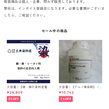
取扱商品は個人・企業、問わず販売しております。
弊社は、インボイス登録店になります。必要な書類がございま
したら、ご相談ください。
セール中の商品
大容量｜【綿・麻の染料定着
大容量｜【アルミ媒染剤】｜5
向上剤】｜2kg×5本｜ライト
00g−3本入り｜塩化アルミニ
¥28,809
¥10,742
フィックスAコンク
ウム
3%OFF
7%OFF