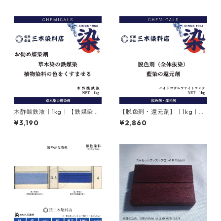
木酢酸鉄液｜1kg｜【鉄媒染
【脱色剤・還元剤】｜1kg｜ハ
剤】
イドロサルファイトコンク｜
¥3,190
¥2,860
ハイドロサルファイト