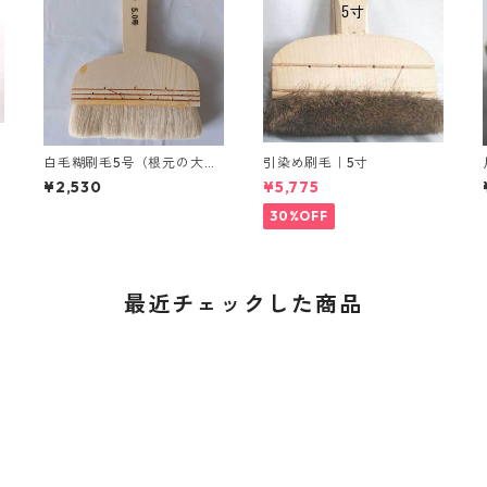
4
白毛糊刷毛5号（根元の大き
引染め刷毛｜5寸
さが長さ14cm、巾1cm）
¥2,530
¥5,775
30%OFF
最近チェックした商品