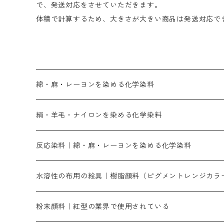
で、発送対応をさせていただきます。
体積で計算するため、大きさが大きい商品は発送対応で
綿・麻・レーヨンを染める化学染料
直接染料－染色手順が簡単
絹・羊毛・ナイロンを染める化学染料
人気のおすすめ直接染料
お買い得品
反応染料｜綿・麻・レーヨンを染める化学染料
染色に必要な薬品類
染料一覧
お勧めの3原色（赤・青・黄色）
水溶性の布用の絵具｜樹脂顔料（ピグメントレンジカラ
補助薬品
人気のおすすめ染料
お勧め｜スミフィックス～
染色に必要な薬品類
3原色以外の色目
ネオカラー（色）
粉末顔料｜紅型の業界で使用されている