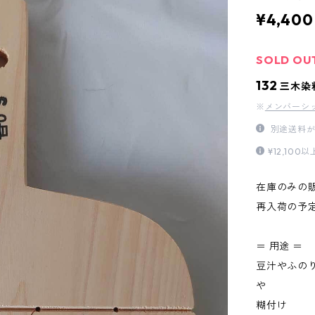
¥4,400
SOLD OU
132
三木染
※
メンバーシ
別途送料が
¥12,1
在庫のみの
再入荷の予
＝ 用途 ＝
豆汁やふの
や
糊付け