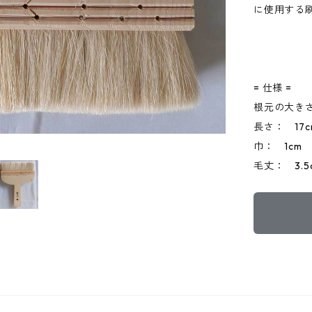
に使用する
= 仕様 =
根元の大き
長さ： 17c
巾： 1cm
毛丈： 3.5