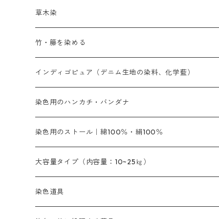
赤色系
赤色系
レマゾール
赤色
内容量：100g
補助薬品
染色に必要な薬品
バィンダー（定着剤）
赤色系
草木染
黄色系
黄色系
青色
内容量：500g
アルカリ剤
本洋紅
補助薬品
増粘剤
黄色系
植物染料
竹・籐を染める
橙色系
青色系
橙色｜20g入りのみ公開
定番の色合い
吸収促進剤
代用朱黄色口
ファストエロ―10GN（鮮やかな黄色）
人気のおすすめ植物染料
捺染に必要な材料
黄色系
青色系
濃染処理剤｜ソルバックスPS－900
人気のおすすめ竹・藤を染める染料
インディゴピュア（デニム生地の染料、化学藍）
青色系
紫色系
紫色｜20g入りのみ公開
ソーピング剤
銀朱本朱赤口
ファストエロ―5GN（黄色）
インド茜・西洋茜の個別販売
捺染糊
エロ―M3G｜定番の色合い
NSBAブルー
オレンジ系
白色｜胡粉
媒染剤
塩基性染料（混色可能）
初心者向けお試しセット販売
染色用のハンカチ・バンダナ
紫色系
橙色系
緑色｜20g入りのみ公開
染料の定着向上剤
銀朱本朱黄口
ファストエロ―R（赤みの黄色）
インド茜・西洋茜のセット商品
その他の薬剤（調整中）
エロー ＭＧＲ｜明るい緑みの黄色
群青
オレンヂMG｜黄みの橙色
アルミ媒染剤
ビスマークブロンB｜赤茶色
赤色系
黒色｜在庫処分特価
ソーダ灰｜アルカリ性のPH調整剤
オリジナル染料｜スス竹色｜ミキセットファストブロン
インディゴピュア
45cm×45cm（ハンカチ）｜端の始末も綿糸｜タグなし
染色用のストール｜綿100％・絹100％
緑色系
緑色系
茶色｜20g入りのみ公開
本黄土（取り寄せ）
すおう｜赤色系
ゴールド エロー ＭＧ｜緑みの黄色
ミロリーブルー
オレンヂMGD（定番の色合い）
鉄媒染剤
塩基性エロ―｜液体タイプ
レットMFB｜赤色（定番の色合い）
青色系
緑色｜在庫処分特価
藍染
アルカリ剤
54cm×54cm（バンダナ）｜端の始末も綿糸｜タグなし
大容量タイプ（内容量：10~25㎏）
茶色系
茶色系
灰色｜20g入りのみ公開
かりやす｜黄色系
ゴールド エロー ＭＦＲ｜赤みの黄色
オレンヂMGR（赤みの橙色）
スズ媒染剤
塩基性レット｜赤色
レットMG｜黄みの朱色
ネビーブルーMB（定番の色合い）
ぶどう糖
紫色系
茶色｜在庫処分特価
染色用途のハンカチ・バンダナ
ハイドロサルファイトコンク
芒硝｜綿の染色時の吸収促進剤
染色道具
灰色系
灰色系
黒色
きはだ｜黄色系
ゴールド エロー ＭＧＲ｜山吹色
クロム媒染剤
メチレンブルー｜青色
レットMGD｜朱色（定番の色合い）
ブルーMB（定番の色合い）
ハイドロサルファイトコンク