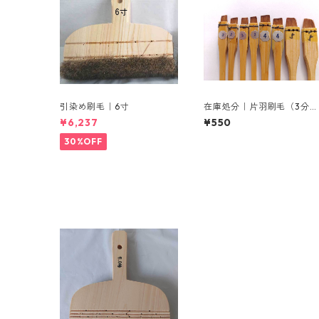
引染め刷毛｜6寸
在庫処分｜片羽刷毛（3分×
本、4分×2本、5分×1本）
¥6,237
¥550
30%OFF