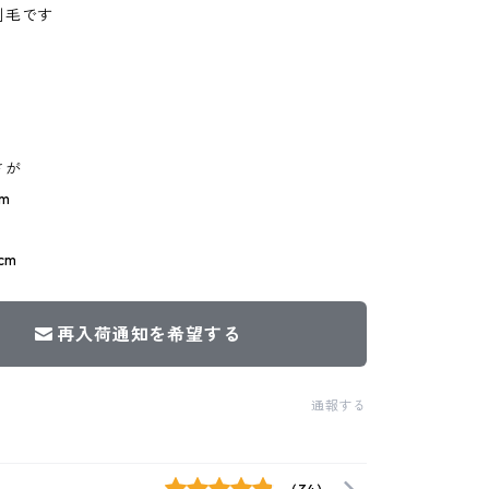
刷毛です
さが
m
cm
再入荷通知を希望する
通報する