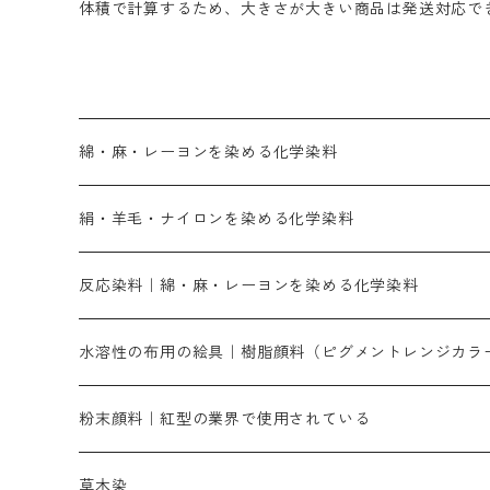
体積で計算するため、大きさが大きい商品は発送対応で
綿・麻・レーヨンを染める化学染料
直接染料－染色手順が簡単
絹・羊毛・ナイロンを染める化学染料
人気のおすすめ直接染料
お買い得品
反応染料｜綿・麻・レーヨンを染める化学染料
染色に必要な薬品類
染料一覧
お勧めの3原色（赤・青・黄色）
水溶性の布用の絵具｜樹脂顔料（ピグメントレンジカラ
補助薬品
人気のおすすめ染料
お勧め｜スミフィックス～
染色に必要な薬品類
3原色以外の色目
ネオカラー（色）
粉末顔料｜紅型の業界で使用されている
赤色系
赤色系
レマゾール
赤色
内容量：100g
補助薬品
染色に必要な薬品
バィンダー（定着剤）
赤色系
草木染