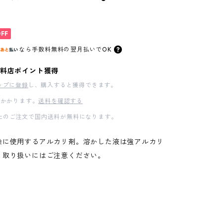
OFF
なら
手数料無料の
翌月払いでOK
料店ポイント獲得
ップに登録
し、購入すると獲得できます。
かかります。
送料を確認する
00以上のご注文で国内送料が無料になります。
染に使用するアルカリ剤。溶かした液は強アルカリ
、取り扱いにはご注意ください。