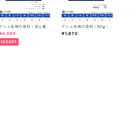
デニム生地の染料｜初心者
デニム生地の染料｜50g｜
向けセット販売50g｜イン
インディゴ｜インジゴ｜indi
¥4,059
¥1,870
ディゴ｜インジゴ｜indigo
go｜化学藍
｜化学藍
10%OFF