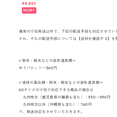
リ剤】｜5kg｜アルカリEXN
¥8,883
5%OFF
通常の小包発送以外で、下記の配送手段も対応させてい
それ、ぞれの配送手段については【送料を確認する】を
= 粉末・刷毛などの染色道具類＝
ゆうパケットー360円
= 液体の薬品類・粉末・刷毛などの染色道具類＝
60サイズの小包で対応できる商品の場合は
九州地方（鹿児島県の離島も含む）：550ー594円
九州地方以外（沖縄県も含む）：760円
で、発送対応をさせていただきます。