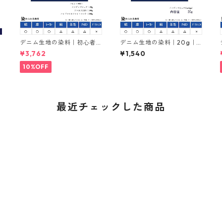
デニム生地の染料｜初心者
デニム生地の染料｜20g｜
向けセット販売20g｜イン
インディゴ｜インジゴ｜ndi
¥3,762
¥1,540
ディゴ｜インジゴ｜indigo
go｜化学藍
｜化学藍
10%OFF
最近チェックした商品