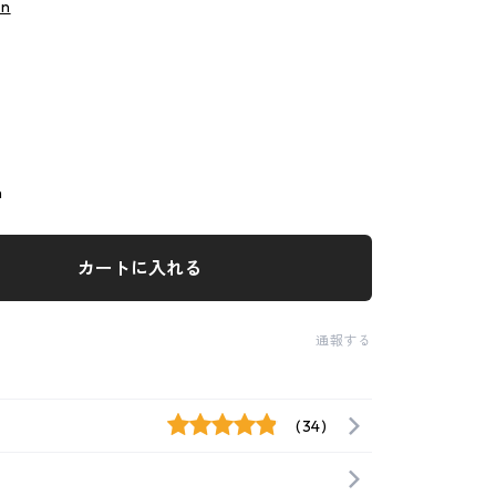
xn
n
カートに入れる
通報する
(34)