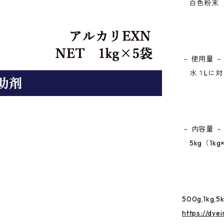
白色粉末
－ 使用量 －
水１Lに対
－ 内容量 －
5kg（1kg
500g,1k
https://dye