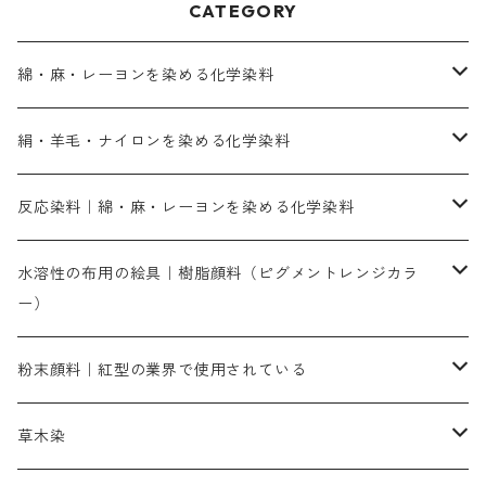
CATEGORY
綿・麻・レーヨンを染める化学染料
直接染料－染色手順が簡単
絹・羊毛・ナイロンを染める化学染料
人気のおすすめ直接染料
お買い得品
反応染料｜綿・麻・レーヨンを染める化学染料
染色に必要な薬品類
染料一覧
お勧めの3原色（赤・青・黄色）
水溶性の布用の絵具｜樹脂顔料（ピグメントレンジカラ
ー）
補助薬品
人気のおすすめ染料
お勧め｜スミフィックス～
染色に必要な薬品類
3原色以外の色目
ネオカラー（色）
粉末顔料｜紅型の業界で使用されている
赤色系
赤色系
レマゾール
赤色
補助薬品
染色に必要な薬品
内容量：100g
バィンダー（定着剤）
赤色系
草木染
黄色系
黄色系
青色
アルカリ剤
補助薬品