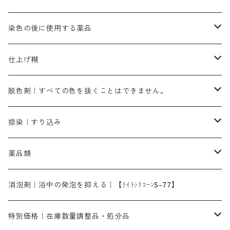
霧島産・晩秋茶｜黄金色（赤みの黄色）｜準備中
メチルバイオレットピュアスペシャル｜紫色
染料一覧ー50g入り
レットM3B｜深みの赤色
ブルーMG｜空色
50g
グリーンMB｜緑色
摺込み刷毛（スリコミハケ）ー冬毛（柔らかいタイプ）
ダークブロンMFB｜こげ茶色
ローケツ用筆｜1本～販売
黒色系
洋型紙（9番手｜中薄口、10番手｜中厚口）
糊落とし剤｜ソルベンCA
染料の吸収促進剤
染色の後に使用する薬品
霧島産・晩秋茶｜媒染剤セット｜準備中
ローダミンB｜赤紫色｜マゼンダ色
染料一覧ー100g入り
ルビンMB｜赤紫色
スカイブルーMB｜緑みの空色
100g
グリーンMY｜黄緑色
摺込み刷毛（スリコミハケ）ーまとめ買い（値引き）
ブロンHNR｜こげ茶色
ローケツ用筆ー10%off｜20本セットお取り寄せ品
ブラックMK（赤みの黒色）
有償サンプル品｜約20cm×27cm
酢酸｜絹・羊毛・ナイロンに使用する
白色系（定番の色合い）
張木｜入荷待ち
濃染処理剤｜ソルバックスPS－900
染料のムラ染め抑制剤（均染剤）
ソーピング剤｜未定着の染料を除去すること
仕上げ糊
染料一覧ー500g入り
ピンクMB｜ピンク色
スカイブルーHNR｜緑みの空色
500g
引染刷毛（ヒキゾメハケ）
ブロンB｜赤茶色
ローケツ用筆ー10％off｜2、6、10、12号、各1本
ブラックMG（青みの黒色）
洋型紙9番手｜中薄口｜約54cm×110cm
芒硝｜綿・麻の染色に使用する。
ネオホワイトR
アゾリン200％｜綿・麻・絹・羊毛・ナイロンの染色
ネオポールB－300｜反応染料のソーピング剤
伸子
染料の浸透剤
仕上げ剤｜柔軟・平滑剤
カルボキシメチルセルロース（CMC）
脱色剤｜すべての色を抜くことはできません。
染料一覧ー1kg入り
ローズMB｜鮮やかなピンク色）
スカイブルーMG｜緑みの空色
1kg
差し刷毛（1～4分、1本から販売可能）
ブロンHN２R｜赤茶色
洋型紙10番手｜中厚口｜約54cm×110cm
レオニールEHC｜反応染料用
ソルバライトS-70｜各種繊維の浸し染めに使用可能
型洗いブラシ
染料の定着向上剤
白場汚染防止剤
海藻系
脱色剤
捺染｜すり込み
ターキスブルーHNG｜緑みの空色
差し刷毛（5分～1寸、10本から取り寄せ）
ライトフィックスAコンク｜綿・麻もしくは直接染料で染めた素材
全体脱色｜ハイドロサルファイトコンク
アルカリ剤｜反応染料用
たんぱく質系
脱色助剤｜浸透・複色抑制剤
染料溶解剤｜染料の均一な浸透・吸着を補助する
薬品類
片羽刷毛
シルクフィックス３A｜絹の染料定着向上剤
部分脱色｜デグロリンSコンク
ソーダ灰
メイプロガムNP｜にじみ防止剤
染料溶解剤
化学糊（PVA）
捺染糊
ア行
消泡剤｜浴中の発泡を抑える｜【ﾗｲﾄｼﾘｺｰﾝS-77】
ネオフィックスFC200％｜反応染料で染めた素材
アミラヂンD｜浸透・複色抑制剤
セレナゾールPDN｜各種染料の染料溶解剤
メイプロガムNP（綿・麻・絹用｜直接・酸性・含金染料用）
防腐剤｜アルカリ性
白場汚染防止剤｜ソーピング剤｜水洗する際の再汚染防止剤
カ行
特別価格｜在庫数量調整品・処分品