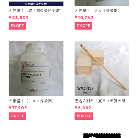
大容量｜【綿・麻の染料定着
大容量｜【アルミ媒染剤】｜5
向上剤】｜2kg×5本｜ライト
00g−3本入り｜塩化アルミニ
¥28,809
¥10,742
フィックスAコンク
ウム
3%OFF
7%OFF
大容量｜【アルミ媒染剤】｜5
摺込み刷毛｜夏毛（毛質が硬
00g−5本入り｜塩化アルミニ
い）1分｜16本入り＊1セット
¥17,903
¥6,882
ウム
7%OFF
15%OFF