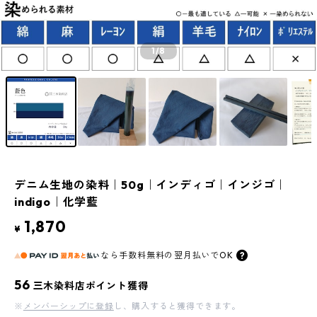
1
/8
デニム生地の染料｜50g｜インディゴ｜インジゴ｜
indigo｜化学藍
1,870
¥
なら
手数料無料の
翌月払いでOK
56
三木染料店ポイント獲得
※
メンバーシップに登録
し、購入すると獲得できます。