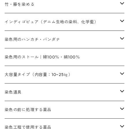
内容量：500g
本洋紅
増粘剤
黄色系
植物染料
竹・籐を染める
橙色系
青色系
橙色｜20g入りのみ公開
吸収促進剤
捺染に必要な材料
定番の色合い
代用朱黄色口
ファストエロ―10GN（鮮やかな黄色）
人気のおすすめ植物染料
黄色系
青色系
濃染処理剤｜ソルバックスPS－900
人気のおすすめ竹・藤を染める染料
インディゴピュア（デニム生地の染料、化学藍）
青色系
紫色系
紫色｜20g入りのみ公開
ソーピング剤
捺染糊
銀朱本朱赤口
ファストエロ―5GN（黄色）
インド茜・西洋茜の個別販売
エロ―M3G｜定番の色合い
NSBAブルー
オレンジ系
白色｜胡粉
媒染剤
塩基性染料（混色可能）
初心者向けお試しセット販売
染色用のハンカチ・バンダナ
紫色系
橙色系
緑色｜20g入りのみ公開
染料の定着向上剤
その他の薬剤（調整中）
銀朱本朱黄口
ファストエロ―R（赤みの黄色）
インド茜・西洋茜のセット商品
エロー ＭＧＲ｜明るい緑みの黄色
群青
オレンヂMG｜黄みの橙色
アルミ媒染剤
ビスマークブロンB｜赤茶色
緑色系
赤色系
黒色｜在庫処分特価
ソーダ灰｜アルカリ性のPH調整剤
オリジナル染料｜スス竹色｜ミキセットファストブロンGR
インディゴピュア
45cm×45cm（ハンカチ）｜端の始末も綿糸｜タグなし
染色用のストール｜綿100％・絹100％
緑色系
茶色｜20g入りのみ公開
本黄土（取り寄せ）
すおう｜赤色系
ゴールド エロー ＭＧ｜緑みの黄色
ミロリーブルー
オレンヂMGD（定番の色合い）
鉄媒染剤
塩基性エロ―｜液体タイプ
茶色系
レットMFB｜赤色（定番の色合い）
青色系
緑色｜在庫処分特価
藍染
アルカリ剤
54cm×54cm（バンダナ）｜端の始末も綿糸｜タグなし
大容量タイプ（内容量：10~25㎏）
茶色系
灰色｜20g入りのみ公開
かりやす｜黄色系
ゴールド エロー ＭＦＲ｜赤みの黄色
オレンヂMGR（赤みの橙色）
スズ媒染剤
塩基性レット｜赤色
灰色系
レットMG｜黄みの朱色
ネビーブルーMB（定番の色合い）
ぶどう糖
灰色系
紫色系
茶色｜在庫処分特価
染色用途のハンカチ・バンダナ
ハイドロサルファイトコンク
芒硝｜綿の染色時の吸収促進剤
染色道具
黒色
きはだ｜黄色系
ゴールド エロー ＭＧＲ｜山吹色
クロム媒染剤
メチレンブルー｜青色
黒色系
レットMGD｜朱色（定番の色合い）
ブルーMB（定番の色合い）
ハイドロサルファイトコンク
黒色系
バイオレットMFB
45cm×45cm（ハンカチ）｜端の始末も綿糸｜タグなし
緑色系
酸性剤
ソーダ灰｜アルカリ性のPH調整剤
刷毛
染色の前に処理する薬品
カッチ｜茶系
銅媒染液
塩基性ブラック｜黒色
染料一覧ー20g入り
ブリリアントレットMFBR｜青みの朱色
ブルーMR｜赤みの青色
PH調整剤は、直接店舗へ問い合わせください
20g
54cm×54cm（バンダナ）｜端の始末も綿糸｜タグなし
ダークグリンMG（定番の色合い）
摺込み刷毛（スリコミハケ）ー夏毛（硬いタイプ）
茶色系
硫酸第一鉄｜鉄媒染剤
ローケツ筆
精練剤｜汚れ落とし剤｜針状マルセル石鹸
染色工程で使用する薬品