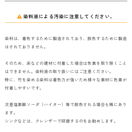
アルギン酸ナトリウム（反応染料専用）
薬品｜編集中
サ行
クローバーリッパ―
染料液による汚染に注意してください。
尿素｜反応染料の捺染時の湿潤剤・溶解剤
捺染糊の防腐剤|｜アルカリ性｜【プロテクトールN】
タ行
ダルマ画鋲
染料は、着色するために製造されており、脱色するために製造
｜反応染料の還元防止剤リキッドタイプ
ナ行
粉末顔料
はされておりません。
そのため、床などの建材に付着した場合は色素を取り除くこと
ハ行
綿・麻を染める染料
はできません。染料液の取り扱いにはご注意ください。
特に、竹を染める染料は着色力が強いため様々な素材に色素が
マ行
絹・羊毛を染める染料
付着しやすいです。
ヤ行
次亜塩素酸ソーダ（ハイター）等で脱色される場合も稀にあり
ます。
ラ行
シンクなどは、クレンザーで研磨するのをお勧めします。