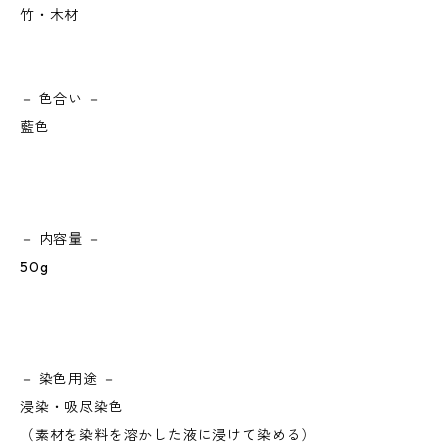
竹・木材
－ 色合い －
藍色
－ 内容量 －
50g
－ 染色用途 －
浸染・吸尽染色
（素材を染料を溶かした液に浸けて染める）