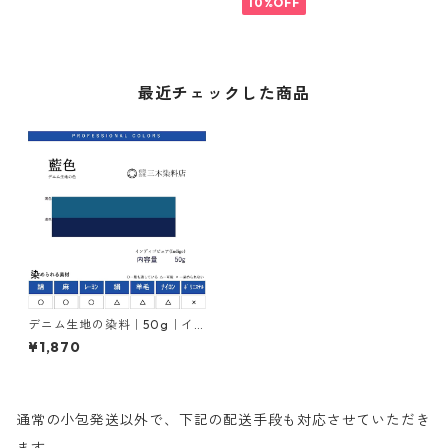
10%OFF
最近チェックした商品
デニム生地の染料｜50g｜イ
ンディゴ｜インジゴ｜indigo
¥1,870
｜化学藍
通常の小包発送以外で、下記の配送手段も対応させていただき