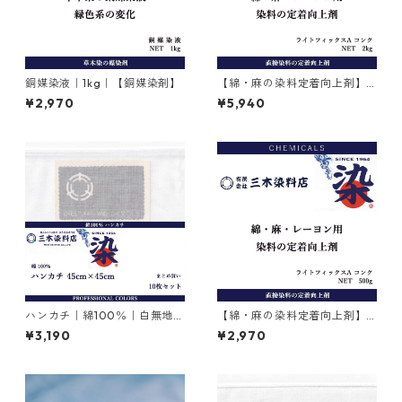
銅媒染液｜1kg｜【銅媒染剤】
【綿・麻の染料定着向上剤】
｜2kg｜ライトフィックスAコ
¥2,970
¥5,940
ンク
ハンカチ｜綿100％｜白無地｜
【綿・麻の染料定着向上剤】
45cm×45cm｜10枚×1セット
｜500g｜ライトフィックスA
¥3,190
¥2,970
コンク