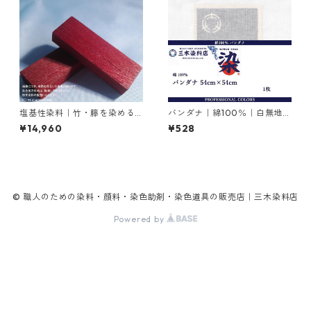
塩基性染料｜竹・籐を染める
バンダナ｜綿100％｜白無地｜
｜1kg｜M.Bビスマークブロン
54cm×54cm×1枚
¥14,960
¥528
Ｂ（茶色）
© 職人のための染料・顔料・染色助剤・染色道具の販売店｜三木染料店
Powered by