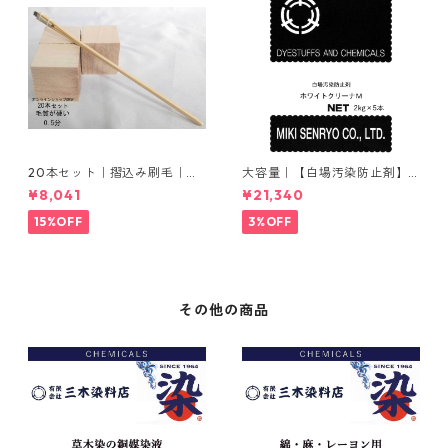
20本セット｜摺込み刷毛｜夏
大容量｜【白場汚染防止剤】
毛（毛質が硬い）0.5分
｜2kg×5本｜ホワイトクリー
¥8,041
¥21,340
ナＭ
15%OFF
3%OFF
その他の商品