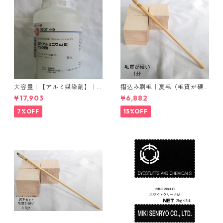
大容量｜【アルミ媒染剤】｜5
摺込み刷毛｜夏毛（毛質が硬
00g−5本入り｜塩化アルミニ
い）1分｜16本入り＊1セット
¥17,903
¥6,882
ウム
7%OFF
15%OFF