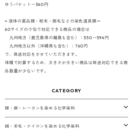
ゆうパケットー360円
= 液体の薬品類・粉末・刷毛などの染色道具類＝
60サイズの小包で対応できる商品の場合は
九州地方（鹿児島県の離島も含む）：550ー594円
九州地方以外（沖縄県も含む）：760円
で、発送対応をさせていただきます。
体積で計算するため、大きさが大きい商品は発送対応できる商
品数量が少ないです。
CATEGORY
綿・麻・レーヨンを染める化学染料
直接染料－染色手順が簡単
絹・羊毛・ナイロンを染める化学染料