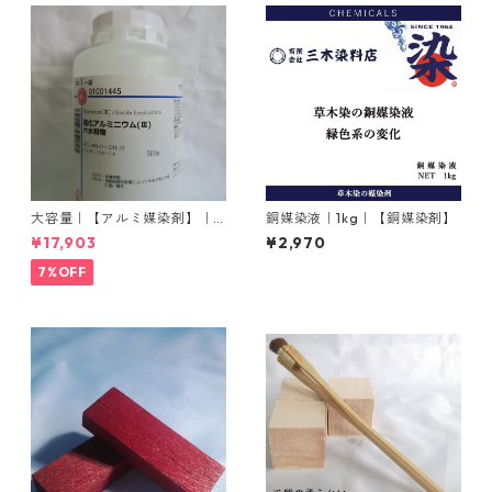
大容量｜【アルミ媒染剤】｜5
銅媒染液｜1kg｜【銅媒染剤】
00g−5本入り｜塩化アルミニ
¥17,903
¥2,970
ウム
7%OFF