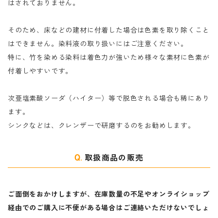
ナ行
粉末顔料
はされておりません。
そのため、床などの建材に付着した場合は色素を取り除くこと
ハ行
綿・麻を染める染料
はできません。染料液の取り扱いにはご注意ください。
特に、竹を染める染料は着色力が強いため様々な素材に色素が
マ行
絹・羊毛を染める染料
付着しやすいです。
ヤ行
次亜塩素酸ソーダ（ハイター）等で脱色される場合も稀にあり
ます。
ラ行
シンクなどは、クレンザーで研磨するのをお勧めします。
取扱商品の販売
ご面倒をおかけしますが、在庫数量の不足やオンライショップ
経由でのご購入に不便がある場合はご連絡いただけないでしょ