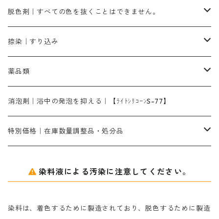
500g
引染刷毛（ヒキゾメハケ）
ブロンB｜赤茶色
ローケツ用筆ー10％off｜2、6、10、12号、各1本
ブラックMG（青みの黒色）
洋型紙9番手｜中薄口｜約54cm×110cm
芒硝｜綿・麻の染色に使用する。
ネオホワイトR
アゾリン200％｜綿・麻・絹・羊毛・ナイロンの染色
ネオポールB－300｜反応染料のソーピング剤
伸子
染料の浸透剤
仕上げ剤｜柔軟・平滑剤
カルボキシメチルセルロース（CMC）
脱色剤｜すべての色を抜くことはできません。
染料一覧ー1kg入り
ローズMB｜鮮やかなピンク色）
スカイブルーMG｜緑みの空色
1kg
差し刷毛（1～4分、1本から販売可能）
ブロンHN２R｜赤茶色
洋型紙10番手｜中厚口｜約54cm×110cm
レオニールEHC｜反応染料用
ソルバライトS-70｜各種繊維の浸し染めに使用可能
型洗いブラシ
染料の定着向上剤
白場汚染防止剤
海藻系
脱色剤
捺染｜すり込み
ターキスブルーHNG｜緑みの空色
差し刷毛（5分～1寸、10本から取り寄せ）
ライトフィックスAコンク｜綿・麻もしくは直接染料で染めた素材
全体脱色｜ハイドロサルファイトコンク
アルカリ剤｜反応染料用
たんぱく質系
脱色助剤｜浸透・複色抑制剤
染料溶解剤｜染料の均一な浸透・吸着を補助する
薬品類
片羽刷毛
シルクフィックス３A｜絹の染料定着向上剤
部分脱色｜デグロリンSコンク
ソーダ灰
メイプロガムNP｜にじみ防止剤
染料溶解剤
化学糊（PVA）
捺染糊
ア行
消泡剤｜浴中の発泡を抑える｜【ﾗｲﾄｼﾘｺｰﾝS-77】
ネオフィックスFC200％｜反応染料で染めた素材
アミラヂンD｜浸透・複色抑制剤
セレナゾールPDN｜各種染料の染料溶解剤
メイプロガムNP（綿・麻・絹用｜直接・酸性・含金染料用）
防腐剤｜アルカリ性
白場汚染防止剤｜ソーピング剤｜水洗する際の再汚染防止剤
カ行
特別価格｜在庫数量調整品・処分品
アルギン酸ナトリウム（反応染料専用）
薬品｜編集中
サ行
クローバーリッパ―
染料液による汚染に注意してください。
尿素｜反応染料の捺染時の湿潤剤・溶解剤
捺染糊の防腐剤|｜アルカリ性｜【プロテクトールN】
タ行
ダルマ画鋲
染料は、着色するために製造されており、脱色するために製造
｜反応染料の還元防止剤リキッドタイプ