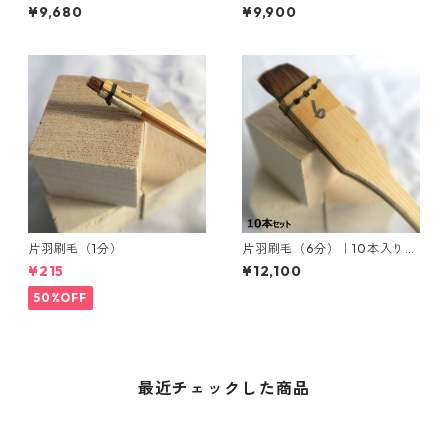
お取り寄せ商品
お取り寄せ商品
¥9,680
¥9,900
片羽刷毛（1分）
片羽刷毛（6分）｜10本入り｜
取寄せ
¥215
¥12,100
50%OFF
最近チェックした商品