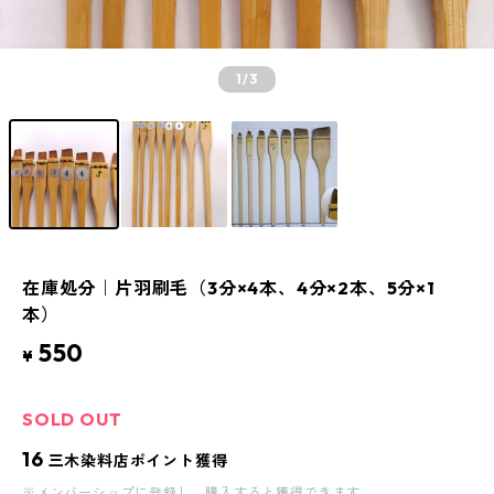
1
/3
在庫処分｜片羽刷毛（3分×4本、4分×2本、5分×1
本）
550
¥
SOLD OUT
16
三木染料店ポイント獲得
※
メンバーシップに登録
し、購入すると獲得できます。