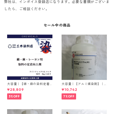
弊社は、インボイス登録店になります。必要な書類がございま
したら、ご相談ください。
セール中の商品
大容量｜【綿・麻の染料定着
大容量｜【アルミ媒染剤】｜5
向上剤】｜2kg×5本｜ライト
00g−3本入り｜塩化アルミニ
¥28,809
¥10,742
フィックスAコンク
ウム
3%OFF
7%OFF