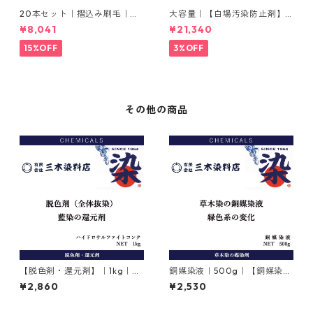
20本セット｜摺込み刷毛｜夏
大容量｜【白場汚染防止剤】
毛（毛質が硬い）0.5分
｜2kg×5本｜ホワイトクリー
¥8,041
¥21,340
ナＭ
15%OFF
3%OFF
その他の商品
【脱色剤・還元剤】｜1kg｜ハ
銅媒染液｜500g｜【銅媒染
イドロサルファイトコンク｜
剤】
¥2,860
¥2,530
ハイドロサルファイト