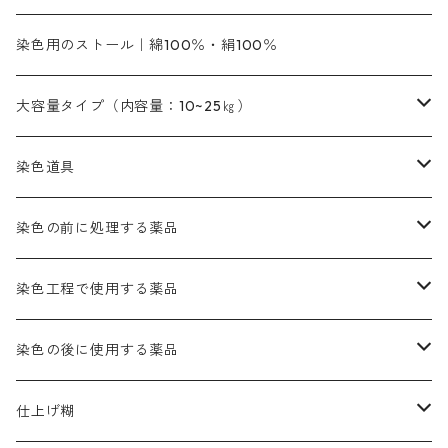
染料の定着向上剤
その他の薬剤（調整中）
銀朱本朱黄口
ファストエロ―R（赤みの黄色）
インド茜・西洋茜のセット商品
エロー ＭＧＲ｜明るい緑みの黄色
群青
オレンヂMG｜黄みの橙色
アルミ媒染剤
ビスマークブロンB｜赤茶色
緑色系
赤色系
黒色｜在庫処分特価
ソーダ灰｜アルカリ性のPH調整剤
オリジナル染料｜スス竹色｜ミキセットファストブロンGR
インディゴピュア
45cm×45cm（ハンカチ）｜端の始末も綿糸｜タグなし
染色用のストール｜綿100％・絹100％
緑色系
茶色｜20g入りのみ公開
本黄土（取り寄せ）
すおう｜赤色系
ゴールド エロー ＭＧ｜緑みの黄色
ミロリーブルー
オレンヂMGD（定番の色合い）
鉄媒染剤
塩基性エロ―｜液体タイプ
茶色系
レットMFB｜赤色（定番の色合い）
青色系
緑色｜在庫処分特価
藍染
アルカリ剤
54cm×54cm（バンダナ）｜端の始末も綿糸｜タグなし
大容量タイプ（内容量：10~25㎏）
茶色系
灰色｜20g入りのみ公開
かりやす｜黄色系
ゴールド エロー ＭＦＲ｜赤みの黄色
オレンヂMGR（赤みの橙色）
スズ媒染剤
塩基性レット｜赤色
灰色系
レットMG｜黄みの朱色
ネビーブルーMB（定番の色合い）
ぶどう糖
灰色系
紫色系
茶色｜在庫処分特価
染色用途のハンカチ・バンダナ
ハイドロサルファイトコンク
芒硝｜綿の染色時の吸収促進剤
染色道具
黒色
きはだ｜黄色系
ゴールド エロー ＭＧＲ｜山吹色
クロム媒染剤
メチレンブルー｜青色
黒色系
レットMGD｜朱色（定番の色合い）
ブルーMB（定番の色合い）
ハイドロサルファイトコンク
黒色系
バイオレットMFB
45cm×45cm（ハンカチ）｜端の始末も綿糸｜タグなし
緑色系
酸性剤
ソーダ灰｜アルカリ性のPH調整剤
刷毛
染色の前に処理する薬品
カッチ｜茶系
銅媒染液
塩基性ブラック｜黒色
染料一覧ー20g入り
ブリリアントレットMFBR｜青みの朱色
ブルーMR｜赤みの青色
PH調整剤は、直接店舗へ問い合わせください
20g
54cm×54cm（バンダナ）｜端の始末も綿糸｜タグなし
ダークグリンMG（定番の色合い）
摺込み刷毛（スリコミハケ）ー夏毛（硬いタイプ）
茶色系
硫酸第一鉄｜鉄媒染剤
ローケツ筆
精練剤｜汚れ落とし剤｜針状マルセル石鹸
染色工程で使用する薬品
霧島産・晩秋茶｜黄金色（赤みの黄色）｜準備中
メチルバイオレットピュアスペシャル｜紫色
染料一覧ー50g入り
レットM3B｜深みの赤色
ブルーMG｜空色
50g
グリーンMB｜緑色
摺込み刷毛（スリコミハケ）ー冬毛（柔らかいタイプ）
ダークブロンMFB｜こげ茶色
ローケツ用筆｜1本～販売
黒色系
洋型紙（9番手｜中薄口、10番手｜中厚口）
糊落とし剤｜ソルベンCA
染料の吸収促進剤
染色の後に使用する薬品
霧島産・晩秋茶｜媒染剤セット｜準備中
ローダミンB｜赤紫色｜マゼンダ色
染料一覧ー100g入り
ルビンMB｜赤紫色
スカイブルーMB｜緑みの空色
100g
グリーンMY｜黄緑色
摺込み刷毛（スリコミハケ）ーまとめ買い（値引き）
ブロンHNR｜こげ茶色
ローケツ用筆ー10%off｜20本セットお取り寄せ品
ブラックMK（赤みの黒色）
有償サンプル品｜約20cm×27cm
酢酸｜絹・羊毛・ナイロンに使用する
白色系（定番の色合い）
張木｜入荷待ち
濃染処理剤｜ソルバックスPS－900
染料のムラ染め抑制剤（均染剤）
ソーピング剤｜未定着の染料を除去すること
仕上げ糊
染料一覧ー500g入り
ピンクMB｜ピンク色
スカイブルーHNR｜緑みの空色