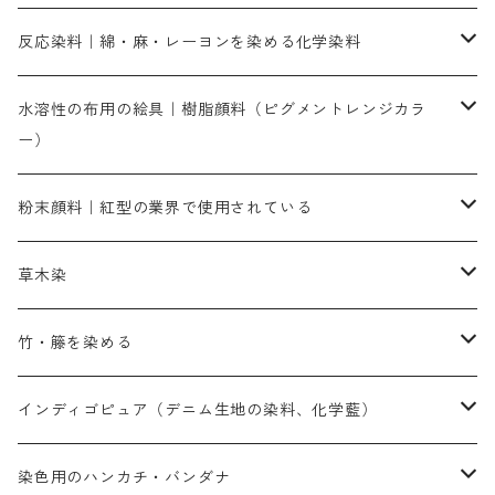
人気のおすすめ直接染料
お買い得品
反応染料｜綿・麻・レーヨンを染める化学染料
染色に必要な薬品類
染料一覧
お勧めの3原色（赤・青・黄色）
水溶性の布用の絵具｜樹脂顔料（ピグメントレンジカラ
ー）
補助薬品
人気のおすすめ染料
お勧め｜スミフィックス～
染色に必要な薬品類
3原色以外の色目
ネオカラー（色）
粉末顔料｜紅型の業界で使用されている
赤色系
赤色系
レマゾール
赤色
補助薬品
染色に必要な薬品
内容量：100g
バィンダー（定着剤）
赤色系
草木染
黄色系
黄色系
青色
アルカリ剤
補助薬品
内容量：500g
本洋紅
増粘剤
黄色系
植物染料
竹・籐を染める
橙色系
青色系
橙色｜20g入りのみ公開
吸収促進剤
捺染に必要な材料
定番の色合い
代用朱黄色口
ファストエロ―10GN（鮮やかな黄色）
人気のおすすめ植物染料
黄色系
青色系
濃染処理剤｜ソルバックスPS－900
人気のおすすめ竹・藤を染める染料
インディゴピュア（デニム生地の染料、化学藍）
青色系
紫色系
紫色｜20g入りのみ公開
ソーピング剤
捺染糊
銀朱本朱赤口
ファストエロ―5GN（黄色）
インド茜・西洋茜の個別販売
エロ―M3G｜定番の色合い
NSBAブルー
オレンジ系
白色｜胡粉
媒染剤
塩基性染料（混色可能）
初心者向けお試しセット販売
染色用のハンカチ・バンダナ
紫色系
橙色系
緑色｜20g入りのみ公開